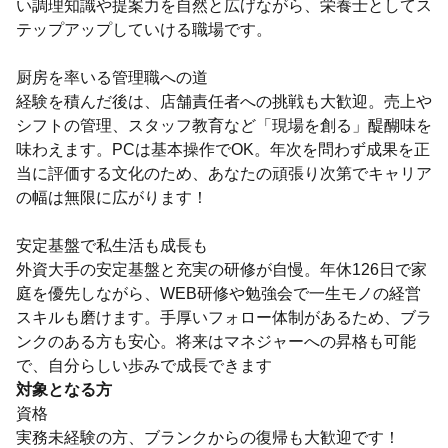
い調理知識や提案力を自然と広げながら、栄養士としてス
テップアップしていける職場です。
厨房を率いる管理職への道
経験を積んだ後は、店舗責任者への挑戦も大歓迎。売上や
シフトの管理、スタッフ教育など「現場を創る」醍醐味を
味わえます。PCは基本操作でOK。年次を問わず成果を正
当に評価する文化のため、あなたの頑張り次第でキャリア
の幅は無限に広がります！
安定基盤で私生活も成長も
外資大手の安定基盤と充実の研修が自慢。年休126日で家
庭を優先しながら、WEB研修や勉強会で一生モノの経営
スキルも磨けます。手厚いフォロー体制があるため、ブラ
ンクのある方も安心。将来はマネジャーへの昇格も可能
で、自分らしい歩みで成長できます
対象となる方
資格
実務未経験の方、ブランクからの復帰も大歓迎です！