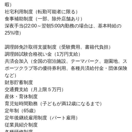
暇）
社宅利用制度（転勤可能者に限る）
食事補助制度（一部、除外店舗あり）
深夜手当(22:00～翌朝5:00内勤務の場合は、基本時給の
25%増）
調理師免許取得支援制度（受験費用、書籍代負担）
調理師試験合格祝い金（1万円支給）
共済会加入（全国の宿泊施設、テーマパーク、遊園地、ス
ポーツクラブ等の優待券利用、各種共済給付金・団体保険
など）
財形貯蓄制度
交通費支給（月上限５万円）
産休・育休制度
育児短時間勤務（子どもが満12歳になるまで）
定年制（65歳）
定年後継続雇用制度（パート雇用）
従業員紹介制度
各種研修制度