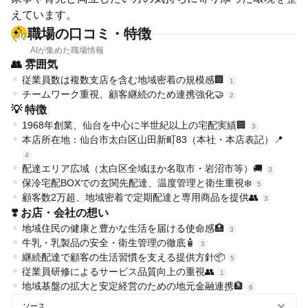
えています。
職場の口コミ・特徴
AIが集めた職場情報
👥 雰囲気
従業員数は複数支店を含む地域密着の規模感🏢
1
チームワーク重視、顧客継続のため連携強化🤝
2
💡 特徴
1968年創業、仙台を中心に半世紀以上の宅配実績🏢
3
本店所在地：仙台市太白区山田新町83（本社・本店表記）📍
4
配達エリア広域（太白区全域ほか名取市・岩沼市等）🚚
3
保冷宅配BOXでの玄関先配達、温度管理と衛生重視❄️
5
顧客数2万超、地域密着で定期配達と専用商品を提供👥
3
❣️ お店・会社の想い
地域住民の健康と豊かな生活を届ける使命感🏥
3
牛乳・乳製品の安全・衛生管理の徹底🧴
3
継続配達で顧客の生活習慣を支える提供方針📦
5
従業員研修によるサービス品質向上の重視👥
1
地域基盤の拡大と安定経営のための地元金融連携🏦
6
ソース