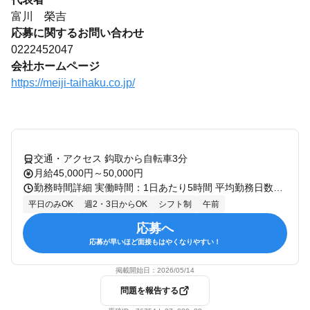
富川 榮吉
応募に関するお問い合わせ
0222452047
会社ホームページ
https://meiji-taihaku.co.jp/
交通・アクセス 鈎取から自転車3分
月給45,000円～50,000円
勤務時間詳細 実働時間：1日あたり5時間 平均勤務日数：1ヶ月あたり8日 〜 9日 08:30〜13:30（実働5時間） ※勤務開始・終了時間の調整相談OK ※週2日〜勤務可能 【勤務曜日】 火曜日・金曜日 上記のパターンでの勤務となります。 ※ご自身の都合に合わせたお休み調整が可能です。
平日のみOK
週2・3日からOK
シフト制
午前
応募へ
応募が早いほど面接もはやくなりやすい！
掲載開始日：
2026/05/14
問題を報告する