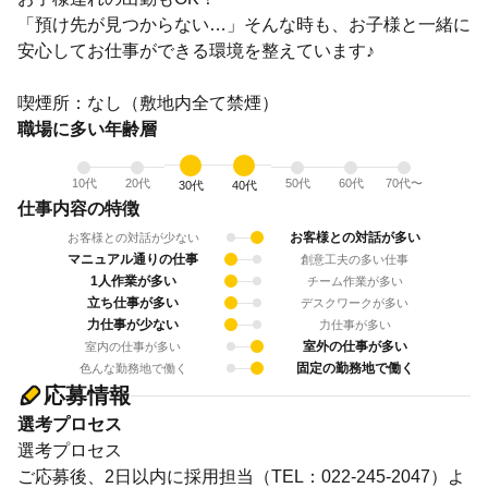
「預け先が見つからない…」そんな時も、お子様と一緒に
安心してお仕事ができる環境を整えています♪
喫煙所：なし（敷地内全て禁煙）
職場に多い年齢層
10代
20代
50代
60代
70代〜
30代
40代
仕事内容の特徴
お客様との対話が多い
お客様との対話が少ない
マニュアル通りの仕事
創意工夫の多い仕事
1人作業が多い
チーム作業が多い
立ち仕事が多い
デスクワークが多い
力仕事が少ない
力仕事が多い
室外の仕事が多い
室内の仕事が多い
固定の勤務地で働く
色んな勤務地で働く
応募情報
選考プロセス
選考プロセス
ご応募後、2日以内に採用担当（TEL：022-245-2047）よ