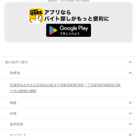
原稿ID：
76754da27a029a88
他の条件で探す
勤務地
宮城県
仙台市
太白区
南仙台駅
太子堂駅
長町駅
長町一丁目駅
長町南駅
富沢駅
八木山動物公園駅
職種
特徴
雇用形態
キーワード