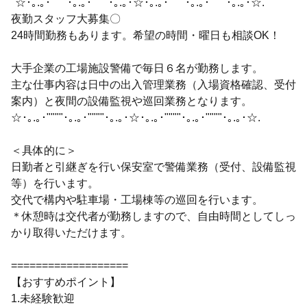
"☆･｡.｡･""""･｡.｡･""""･｡.｡･☆･｡.｡･""""･｡.｡･""""･｡.｡･☆.
夜勤スタッフ大募集〇
24時間勤務もあります。希望の時間・曜日も相談OK！
大手企業の工場施設警備で毎日６名が勤務します。
主な仕事内容は日中の出入管理業務（入場資格確認、受付
案内）と夜間の設備監視や巡回業務となります。
☆･｡.｡･""""･｡.｡･""""･｡.｡･☆･｡.｡･""""･｡.｡･""""･｡.｡･☆.
＜具体的に＞
日勤者と引継ぎを行い保安室で警備業務（受付、設備監視
等）を行います。
交代で構内や駐車場・工場棟等の巡回を行います。
＊休憩時は交代者が勤務しますので、自由時間としてしっ
かり取得いただけます。
===================
【おすすめポイント】
1.未経験歓迎