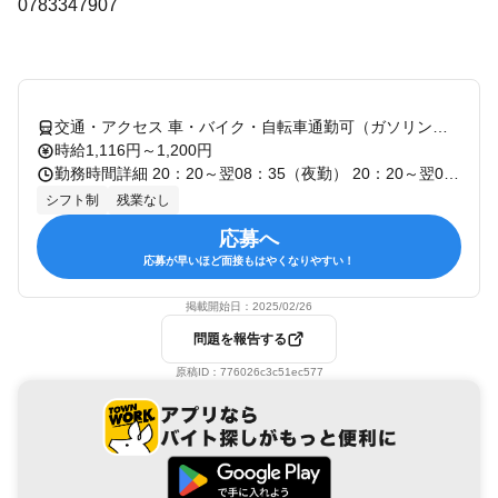
0783347907
交通・アクセス 車・バイク・自転車通勤可（ガソリン代支給20円/Km） 北条鉄道「北条町・播磨横田」より徒歩25分
時給1,116円～1,200円
勤務時間詳細 20：20～翌08：35（夜勤） 20：20～翌08：35（実働10時間30分、休憩1時間45分） ＊同勤務地は24時間勤務もあります。 ＊勤務日は月間のシフト制です。ご希望ご相談に応じます。 ＊週1日～勤務OK！みなさん、ご自身の予定やお身体の調子を見ながら、バランスよく働いています〇
シフト制
残業なし
応募へ
応募が早いほど面接もはやくなりやすい！
掲載開始日：
2025/02/26
問題を報告する
原稿ID：
776026c3c51ec577