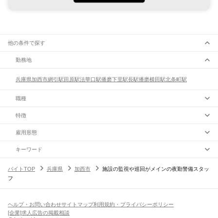
他の条件で探す
勤務地
兵庫県
加西市
網引駅
田原駅
法華口駅
播磨下里駅
長駅
播磨横田駅
北条町駅
職種
特徴
雇用形態
キーワード
バイトTOP
兵庫県
加西市
施設の監視や巡回がメインの夜勤警備スタッ
フ
ヘルプ・お問い合わせ
サイトマップ
利用規約・プライバシーポリシー
[企業]求人広告の掲載相談