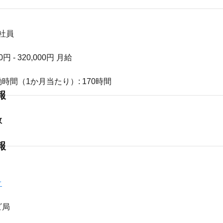
正社員
0円 - 320,000円 月給
時間（1か月当たり）: 170時間
報
数
報
オ
ビ局