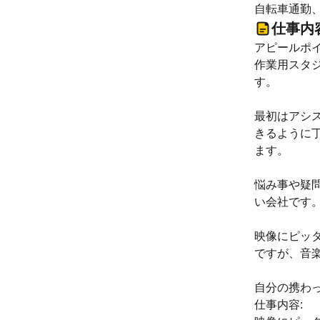
自転車通勤
仕事内
アピールポイ
作業用スタ
最初はアシ
きるように
ます。
悩み事や疑
い会社です
映像にピッ
ですが、音
自分の携わ
仕事内容: