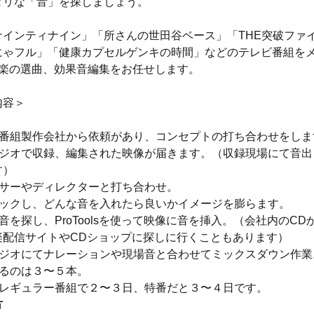
タリな「音」を探しましょう。
ナインティナイン」「所さんの世田谷ベース」「THE突破ファ
にゃフル」「健康カプセルゲンキの時間」などのテレビ番組を
音楽の選曲、効果音編集をお任せします。
内容＞
局や番組製作会社から依頼があり、コンセプトの打ち合わせをしま
スタジオで収録、編集された映像が届きます。（収録現場にて音
す）
ーサーやディレクターと打ち合わせ。
ェックし、どんな音を入れたら良いかイメージを膨らます。
果音を探し、ProToolsを使って映像に音を挿入。（会社内のC
楽配信サイトやCDショップに探しに行くこともあります）
スタジオにてナレーションや現場音と合わせてミックスダウン作業
するのは３〜５本。
はレギュラー番組で２〜３日、特番だと３〜４日です。
方