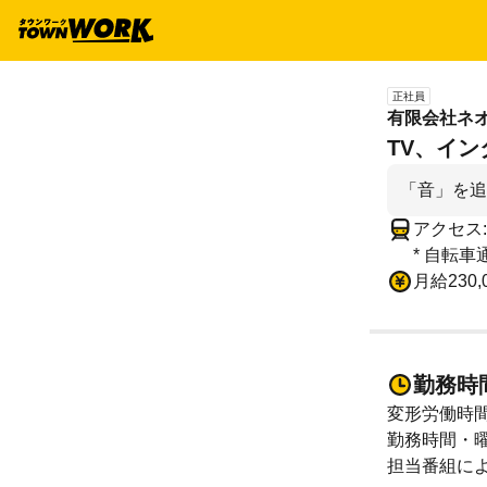
正社員
有限会社ネ
TV、イン
「音」を追
アクセス
* 自転
月給230,
勤務時
変形労働時
勤務時間・曜
担当番組に