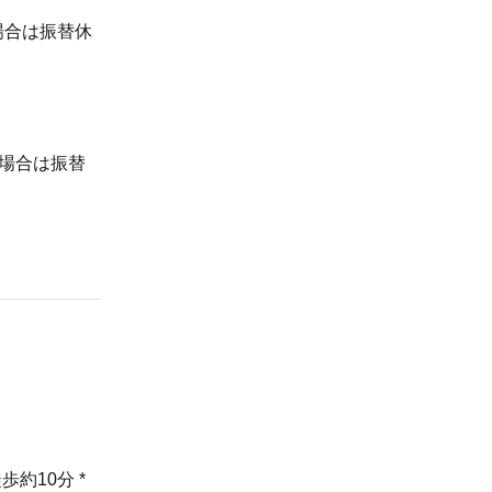
場合は振替休
の場合は振替
約10分 *