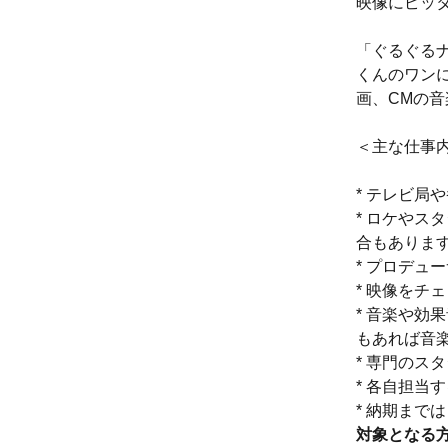
映像にピッ
「ぐるぐる
くんのワン
画、CMの
＜主な仕事
* テレビ
* ロケや
合もありま
* プロデュ
* 映像をチ
* 音楽や効
もあれば音
* 専門の
* 各自担当
* 納期まで
対象となる