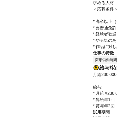
求める人材:
＜応募条件
* 高卒以上
* 要普通免許
* 経験者歓
* やる気の
* 作品に
仕事の特徴
変形労働時間
給与/
月給230,00
給与:
* 月給 ¥2
* 昇給年1回
* 賞与年2
試用期間