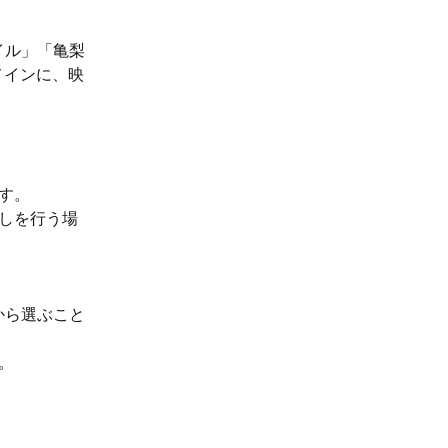
イル」「亀梨
メインに、映
す。
出しを行う場
Dから選ぶこと
。