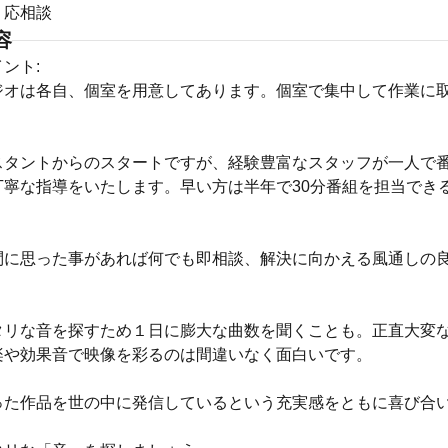
、応相談
容
ント:
ジオは各自、個室を用意してあります。個室で集中して作業に
す。
スタントからのスタートですが、経験豊富なスタッフが一人で
丁寧な指導をいたします。早い方は半年で30分番組を担当でき
問に思った事があれば何でも即相談、解決に向かえる風通しの
。
タリな音を探すため１日に膨大な曲数を聞くことも。正直大変
楽や効果音で映像を彩るのは間違いなく面白いです。
った作品を世の中に発信しているという充実感をともに喜び合