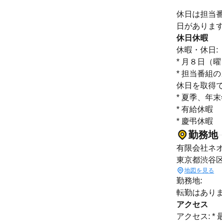
休日は担当
日がありま
休日休暇
休暇・休日:
* 月８日（
* 担当番
休日を取得
* 夏季、年
* 有給休暇
* 慶弔休暇
勤務地
有限会社ネ
東京都渋谷区
地図を見る
勤務地:
転勤はあり
アクセス
アクセス: 