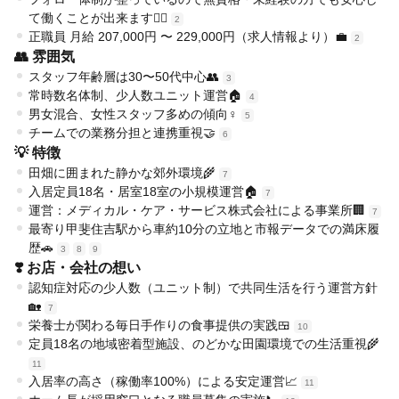
て働くことが出来ます👩‍⚕️
2
正職員 月給 207,000円 〜 229,000円（求人情報より）💼
2
👥 雰囲気
スタッフ年齢層は30〜50代中心👥
3
常時数名体制、少人数ユニット運営🏠
4
男女混合、女性スタッフ多めの傾向♀️
5
チームでの業務分担と連携重視🤝
6
💡 特徴
田畑に囲まれた静かな郊外環境🌾
7
入居定員18名・居室18室の小規模運営🏠
7
運営：メディカル・ケア・サービス株式会社による事業所🏢
7
最寄り甲斐住吉駅から車約10分の立地と市報データでの満床履
歴🚗
3
8
9
❣️ お店・会社の想い
認知症対応の少人数（ユニット制）で共同生活を行う運営方針
🏡
7
栄養士が関わる毎日手作りの食事提供の実践🍱
10
定員18名の地域密着型施設、のどかな田園環境での生活重視🌾
11
入居率の高さ（稼働率100%）による安定運営📈
11