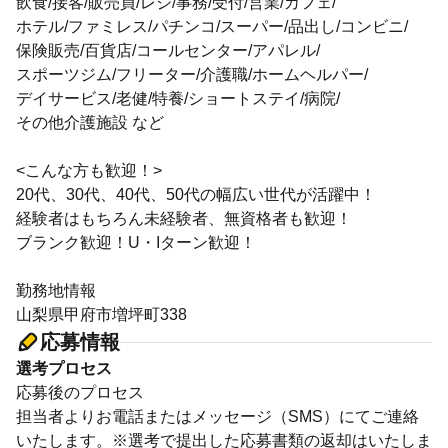
飲食/接客/販売員/レジ/事務/受付/営業/カフェ/
ホテル/ファミレス/パチンコ/スーパー/品出し/コンビニ/
保険販売/百貨店/コールセンター/アパレル/
スポーツジム/フリーター/介護職/ホームヘルパー/
デイサービス/老健/特養/ショートステイ/病院/
その他介護施設 など
<こんな方も歓迎！>
20代、30代、40代、50代の幅広い世代が活躍中！
経験者はもちろん未経験者、無資格者も歓迎！
ブランク歓迎！U・Iターン歓迎！
勤務地情報
山梨県甲府市増坪町338
応募情報
選考プロセス
応募後のプロセス
担当者よりお電話またはメッセージ（SMS）にてご連絡
いたします。※選考で提出した応募書類の返却はいたしま