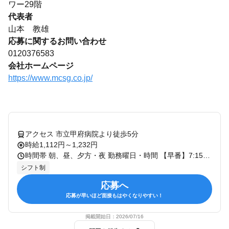
ワー29階
代表者
山本 教雄
応募に関するお問い合わせ
0120376583
会社ホームページ
https://www.mcsg.co.jp/
アクセス 市立甲府病院より徒歩5分
時給1,112円～1,232円
時間帯 朝、昼、夕方・夜 勤務曜日・時間 【早番】7:15～16:15（休憩60分） 【遅番】10:00～19:00（休憩60分） 【夜勤】16:00～翌10:00（休憩120分） シフト制 ※勤務地によりシフト時間が若干異なります 1ユニット（フロア）につきご入居者は9名、 日中は2～3名（早番・遅番など）のスタッフで担当します。
シフト制
応募へ
応募が早いほど面接もはやくなりやすい！
掲載開始日：
2026/07/16