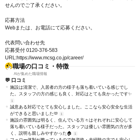
せんのでご了承ください。
応募方法
Webまたは、お電話にて応募ください。
代表問い合わせ先
応募受付 0120-376-583
URL:https://www.mcsg.co.jp/career/
職場の口コミ・特徴
AIが集めた職場情報
💬 口コミ
施設は清潔で、入居者の方の様子も落ち着いている感じでし
た。スタッフの方の感じも良く、対応はとても良かったです✨
1
誠意ある対応でとても安心しました。ここなら安心安全な生活
ができると思いました🫶
1
施設の雰囲気は明るく、住んでいる方々はそれぞれに安心して
落ち着いている様子だった。スタッフは優しい雰囲気の方が多
く、説明も親しみやすかった🏠
1
フォロー体制が整っているので無資格・未経験の方でも安心し