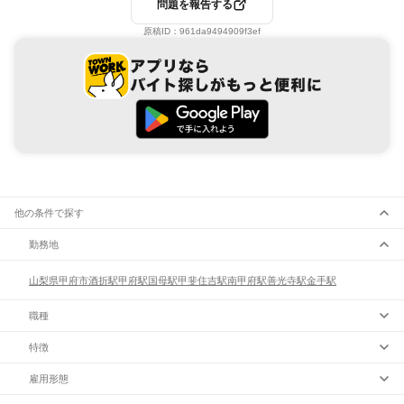
問題を報告する
原稿ID：
961da9494909f3ef
他の条件で探す
勤務地
山梨県
甲府市
酒折駅
甲府駅
国母駅
甲斐住吉駅
南甲府駅
善光寺駅
金手駅
職種
特徴
雇用形態