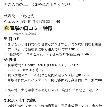
をご入力の上、お気軽にご応募ください。
代表問い合わせ先
ウエスト 採用担当 0978-33-4446
職場の口コミ・特徴
AIが集めた職場情報
💬 口コミ
まかないが無料なので食費が浮きますし、まかない調理も練習
の一環として積極的に取り組んでいます！🍽️
1
3種類のコースをご用意♪ お子様も◎TV付個室あり♪👪
2
💡 特徴
営業時間：11:30〜15:00（LO14:30）、17:00〜
22:30（LO22:00）🕒
3
食べ放題メニューの提供と期間限定ランチ設定🍽️
3
4
家族連れに人気のファミリー向け雰囲気と高評価口コミ多数👪
5
6
所在地：大分県宇佐市佐野1078-1（店舗公式表記と一致）📍
3
7
❣️ お店・会社の想い
地域密着のファミリー焼肉店運営（宇佐市佐野1078-1、食べ放