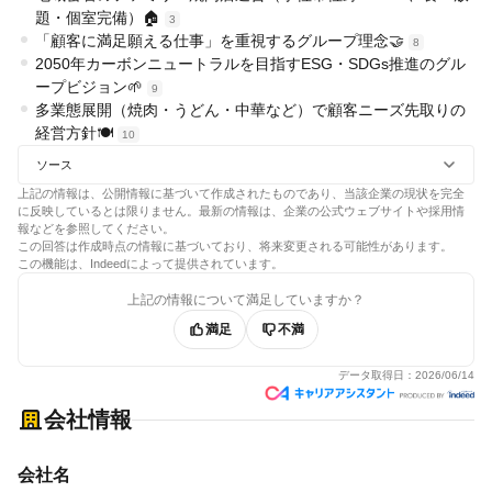
題・個室完備）🏠
3
「顧客に満足願える仕事」を重視するグループ理念🤝
8
2050年カーボンニュートラルを目指すESG・SDGs推進のグル
ープビジョン🌱
9
多業態展開（焼肉・うどん・中華など）で顧客ニーズ先取りの
経営方針🍽️
10
ソース
上記の情報は、公開情報に基づいて作成されたものであり、当該企業の現状を完全
に反映しているとは限りません。最新の情報は、企業の公式ウェブサイトや採用情
報などを参照してください。
この回答は作成時点の情報に基づいており、将来変更される可能性があります。
この機能は、Indeedによって提供されています。
上記の情報について満足していますか？
満足
不満
データ取得日：
2026/06/14
会社情報
会社名