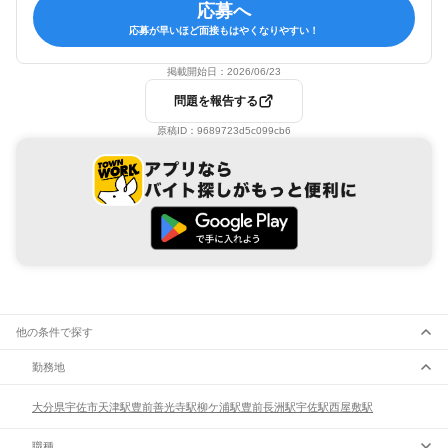
応募へ
応募が早いほど面接もはやくなりやすい！
掲載開始日：
2026/06/23
問題を報告する
原稿ID：
9689723d5c099cb6
他の条件で探す
勤務地
大分県
宇佐市
天津駅
豊前善光寺駅
柳ケ浦駅
豊前長洲駅
宇佐駅
西屋敷駅
職種