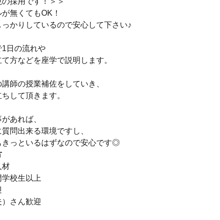
視の採用です！＞＞
ルが無くてもOK！
しっかりしているので安心して下さい♪
で1日の流れや
立て方などを座学で説明します。
の講師の授業補佐をしていき、
立ちして頂きます。
事があれば、
に質問出来る環境ですし、
もきっといるはずなので安心です◎
方
人材
門学校生以上
迎
夫）さん歓迎