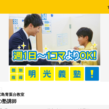
ト
宮島青葉台教室
の塾講師