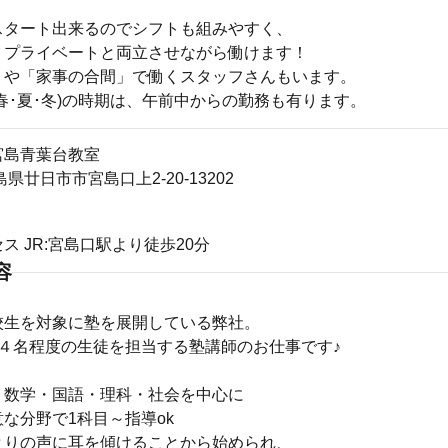
スタート出来るのでシフトも組みやすく、
、プライベートと両立させながら働けます！
」や「家事の合間」で働くスタッフさんもいます。
春･夏･冬)の時期は、午前中からの勤務も有ります。
宮島青葉台教室
広島県廿日市市宮島口上2-20-13202
ス JR:宮島口駅より徒歩20分
容
校生を対象に塾を展開している弊社。
～４名程度の生徒を担当する塾講師のお仕事です♪
・数学・国語・理科・社会を中心に
な分野で1科目～指導ok
とりの声に耳を傾けることから始められ、