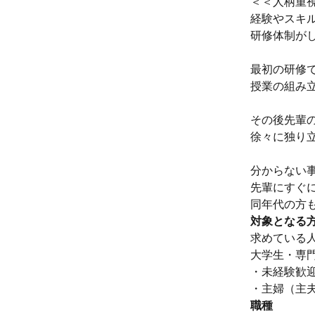
＜＜人柄重
経験やスキ
研修体制が
最初の研修
授業の組み
その後先輩
徐々に独り
分からない
先輩にすぐ
同年代の方
対象となる
求めている
大学生・専
・未経験歓
・主婦（主
職種