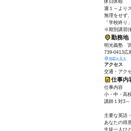
休日休暇
週１～より
無理をせず
「学校終り
※期別講習(
勤務地
明光義塾 
739-0413
地図を見る
アクセス
交通・アクセ
仕事内
仕事内容
小・中・高
講師１対3
主要な英語
あなたの得意
生徒一人ひ