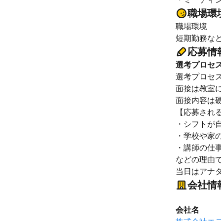
職場環
職場環境
短期勤務な
応募情
選考プロセ
選考プロセ
面接は教室
面接内容は
【応募され
・シフトが
・学校や家
・講師の仕
などの理由
当日はアナ
会社情
会社名