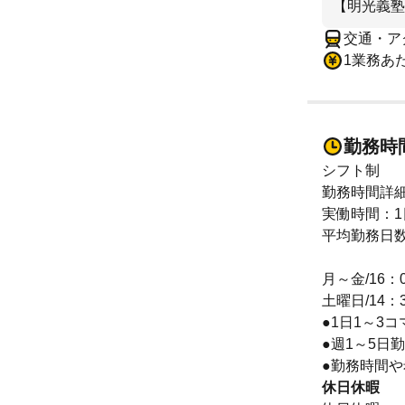
【明光義塾
交通・ア
1業務あた
勤務時
シフト制
勤務時間詳
実働時間：1
平均勤務日数
月～金/16：0
土曜日/14：3
●1日1～3コ
●週1～5日
●勤務時間
休日休暇