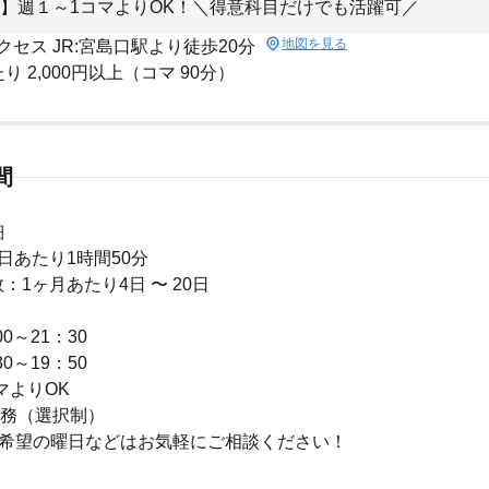
】週１～1コマよりOK！＼得意科目だけでも活躍可／
地図を見る
クセス JR:宮島口駅より徒歩20分
り 2,000円以上（コマ 90分）
間
細
日あたり1時間50分
：1ヶ月あたり4日 〜 20日
0～21：30
0～19：50
マよりOK
勤務（選択制）
や希望の曜日などはお気軽にご相談ください！