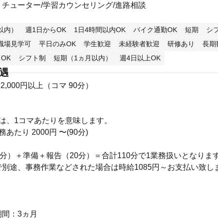
チューター/学習カウンセリング/進路相談
以内）
週1日からOK
1日4時間以内OK
バイク通勤OK
短期
シ
職場見学可
平日のみOK
学生歓迎
未経験者歓迎
研修あり
長期
OK
シフト制
短期（1ヵ月以内）
週4日以上OK
待遇
2,000円以上（コマ 90分）
は、1コマあたりを意味します。
あたり 2000円 〜(90分)
0分）＋準備＋報告（20分）＝合計110分で1業務扱いとなりま
別途、事務作業などされた場合は時給1085円～お支払い致し
り
期間：3ヵ月