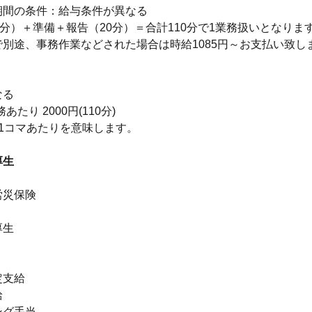
期間の条件：給与条件が異なる
0分）＋準備＋報告（20分）＝合計110分で1業務扱いとなりま
別途、事務作業などされた場合は時給1085円～お支払い致し
なる
務あたり 2000円(110分)
1コマあたりを意味します。
厚生
】
労災保険
厚生
】
定支給
給
ング手当