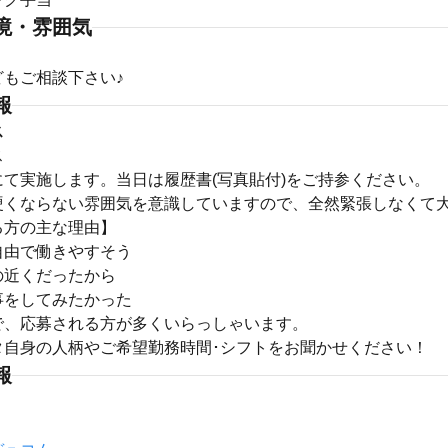
境・雰囲気
どもご相談下さい♪
報
ス
ス
にて実施します。当日は履歴書(写真貼付)をご持参ください。
硬くならない雰囲気を意識していますので、全然緊張しなくて
る方の主な理由】
自由で働きやすそう
の近くだったから
事をしてみたかった
で、応募される方が多くいらっしゃいます。
タ自身の人柄やご希望勤務時間･シフトをお聞かせください！
報