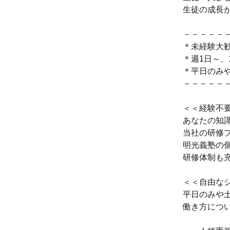
生徒の成長
－－－－－
＊未経験大
＊週1日～、
＊平日のみ
－－－－－
＜＜経験不
あなたの知
当社の研修
明光義塾の
研修体制も
＜＜自由な
平日のみや
働き方につ