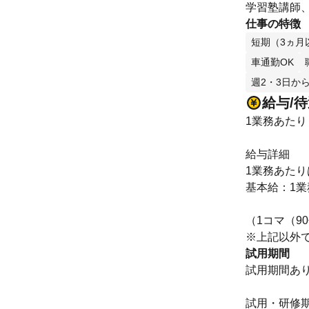
学習塾講師、
仕事の特徴
短期（3ヵ月
車通勤OK
週2・3日から
給与/
1業務あたり 
給与詳細
1業務あたり
基本給：1業務
（1コマ（9
※上記以外で
試用期間
試用期間あ
試用・研修