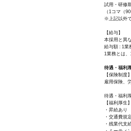
試用・研修
（1コマ（9
※上記以外で
【給与】
本採用と異
給与額 : 1業
1業務とは、
待遇・福利
【保険制度
雇用保険、
待遇・福利
【福利厚生
・昇給あり
・交通費規
・残業代支
・ミーティ