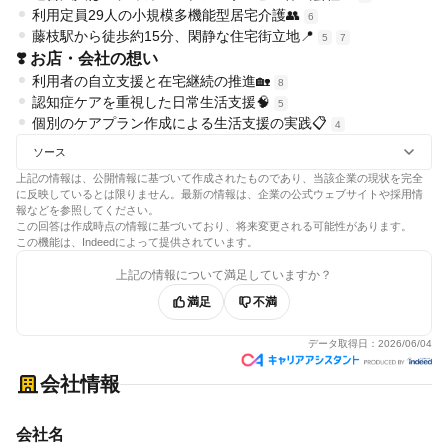
利用定員29人の小規模多機能型居宅介護👥
6
藤枝駅から徒歩約15分、閑静な住宅街立地📍
5
7
❣️ お店・会社の想い
利用者の自立支援と在宅継続の推進🏡
8
認知症ケアを重視した日常生活支援🧠
5
個別のケアプラン作成による生活支援の実践📋
4
ソース
上記の情報は、公開情報に基づいて作成されたものであり、当該企業の現状を完全
に反映しているとは限りません。最新の情報は、企業の公式ウェブサイトや採用情
報などを参照してください。
この回答は作成時点の情報に基づいており、将来変更される可能性があります。
この機能は、Indeedによって提供されています。
上記の情報について満足していますか？
満足
不満
データ取得日：
2026/06/04
会社情報
会社名