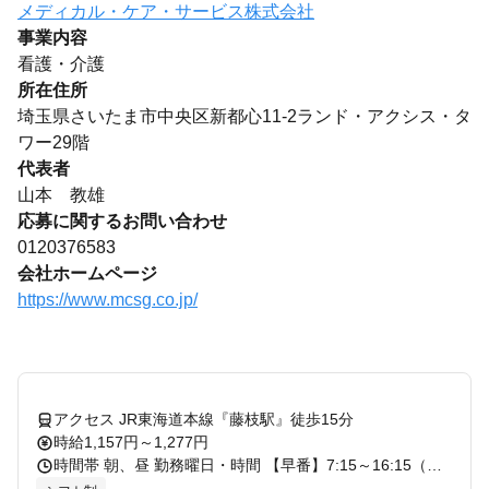
メディカル・ケア・サービス株式会社
事業内容
看護・介護
所在住所
埼玉県さいたま市中央区新都心11-2ランド・アクシス・タ
ワー29階
代表者
山本 教雄
応募に関するお問い合わせ
0120376583
会社ホームページ
https://www.mcsg.co.jp/
アクセス JR東海道本線『藤枝駅』徒歩15分
時給1,157円～1,277円
時間帯 朝、昼 勤務曜日・時間 【早番】7:15～16:15（休憩60分） 【日勤】9:00～18:00（休憩60分） 【遅番】10:00～19:00（休憩60分） シフト制 ※早番のみ・遅番のみ、でもご応募可 ※勤務地によりシフト時間が若干異なります