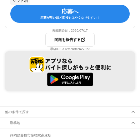
シフト制
応募へ
応募が早いほど面接もはやくなりやすい！
掲載開始日：
2026/07/17
問題を報告する
原稿ID：
a1cfec69ccb27853
他の条件で探す
勤務地
静岡県
藤枝市
藤枝駅
高塚駅