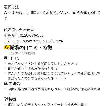
応募方法
Webまたは、お電話にて応募ください。見学希望もOKで
す。
代表問い合わせ先
応募受付 0120-376-583
URL:https://www.mcsg.co.jp/career/
職場の口コミ・特徴
AIが集めた職場情報
💬 口コミ
毎月色々なイベントを開催しているところ🎉
1
建物が新しく清潔感があった🧼
1
皆さんとても優しく親切にしてくれているようで介護知識も豊
富だったのでとても良かった🤝
1
2
3
👥 雰囲気
同僚の雰囲気：地域密着で親しみやすく穏やかな職場雰囲気🌿
4
💡 特徴
運営法人はメディカル・ケア・サービス株式会社🏢
5