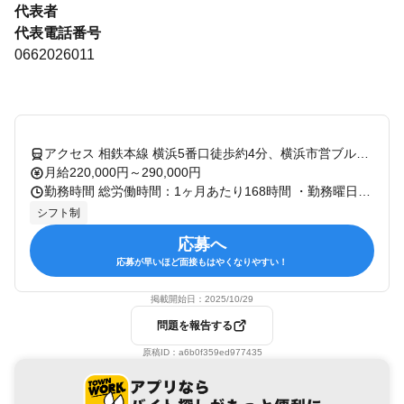
代表者
代表電話番号
0662026011
アクセス 相鉄本線 横浜5番口徒歩約4分、横浜市営ブルーライン 横浜5番口徒歩約4分、ＪＲ根岸線 横浜5番口徒歩約4分
月給220,000円～290,000円
勤務時間 総労働時間：1ヶ月あたり168時間 ・勤務曜日：月・火・水・木・金・土・日・祝 ・勤務時間： [1] 10:00～21:00 ※実働 1日8時間、月160～176時間 ※営業の繁閑や商品の搬出入状況により時間前後あり
シフト制
応募へ
応募が早いほど面接もはやくなりやすい！
掲載開始日：
2025/10/29
問題を報告する
原稿ID：
a6b0f359ed977435