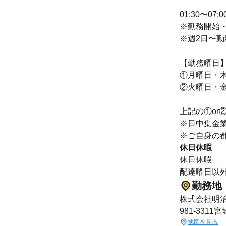
01:30〜07
※勤務開始
※週2日〜勤
【勤務曜日
①月曜日・
②火曜日・
上記の①or
※日中集金業務
※ご自身の
休日休暇
休日休暇
配達曜日以
勤務地
株式会社明
981-331
地図を見る