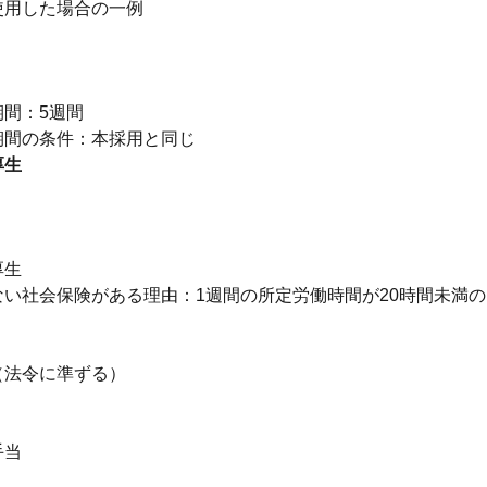
使用した場合の一例
り
期間：5週間
厚生
】
厚生
ない社会保険がある理由：1週間の所定労働時間が20時間未満
】
（法令に準ずる）
手当