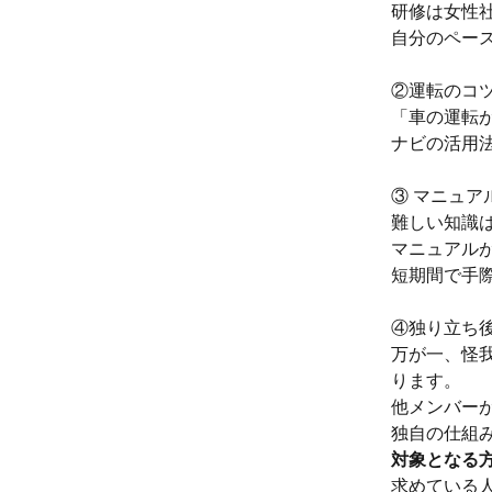
研修は女性
自分のペー
②運転のコ
「車の運転
ナビの活用
③ マニュ
難しい知識
マニュアル
短期間で手
④独り立ち
万が一、怪
ります。
他メンバー
独自の仕組
対象となる
求めている