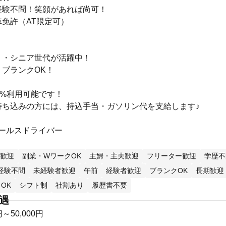
経験不問！笑顔があれば尚可！
免許（AT限定可）
】
）・シニア世代が活躍中！
ブランクOK！
0%利用可能です！
持ち込みの方には、持込手当・ガソリン代を支給します♪
セールスドライバー
歓迎
副業・WワークOK
主婦・主夫歓迎
フリーター歓迎
学歴不
経験不問
未経験者歓迎
午前
経験者歓迎
ブランクOK
長期歓迎
OK
シフト制
社割あり
履歴書不要
待遇
円～50,000円