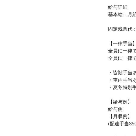
給与詳細
基本給：月給 
固定残業代
【一律手当
全員に一律
全員に一律
・皆勤手当
・車両手当
・夏冬特別
【給与例】
給与例
【月収例】
(配達手当35