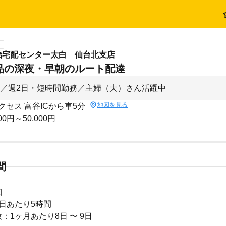
ト
治宅配センター太白 仙台北支店
品の深夜・早朝のルート配達
／週2日・短時間勤務／主婦（夫）さん活躍中
地図を見る
クセス 富谷ICから車5分
00円～50,000円
間
細
日あたり5時間
：1ヶ月あたり8日 〜 9日