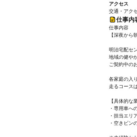
アクセス
交通・アクセ
仕事内
仕事内容
【深夜から
明治宅配セ
地域の健や
ご契約中の
各家庭の入
走るコース
【具体的な
・専用車へ
・担当エリ
・空きビン