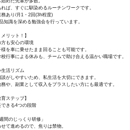
ら始めた先輩が多数。
あれば、すぐに馴染めるルーチンワークです。
あり/月1・2回(3h程度)
商品知識を深める勉強会を行っています。
くメリット！】
の方も安心の環境
子様を車に乗せたまま回ることも可能です。
学校行事による休みも、チームで助け合える温かい職場です。
い生活リズム
相談がしやすいため、私生活を大切にできます。
勤務や、副業として収入をプラスしたい方にも最適です。
教育ステップ】
長できる4つの段階
3週間のじっくり研修」
わせて進めるので、焦りは禁物。