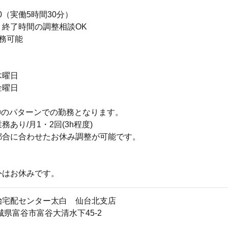
:00（実働5時間30分）
・終了時間の調整相談OK
務可能
】
木曜日
金曜日
②のパターンでの勤務となります。
あり/月1・2回(3h程度)
都合に合わせたお休み調整が可能です。
外はお休みです。
治宅配センター太白 仙台北支店
1宮城県富谷市富谷大清水下45-2