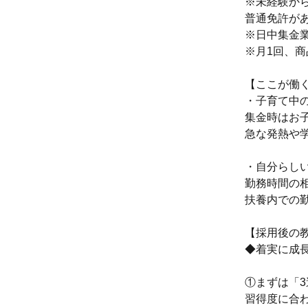
※未経験か
普通免許が
※日中集金業務
※月1回、
【ここが働
・子育て中
集金時はお
急な発熱や
・自分らし
勤務時間の
扶養内での
【採用後の
◆着実に成
①まずは「
習得度に合