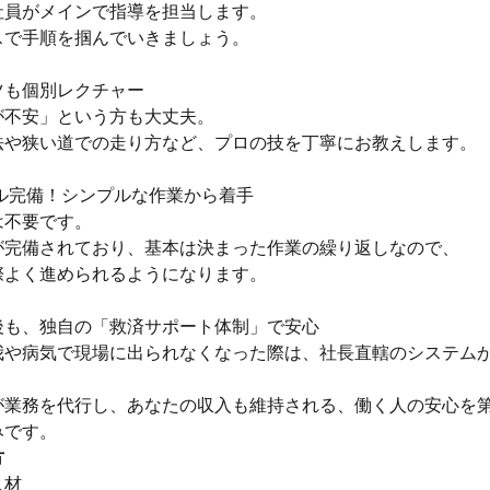
社員がメインで指導を担当します。
スで手順を掴んでいきましょう。
ツも個別レクチャー
が不安」という方も大丈夫。
法や狭い道での走り方など、プロの技を丁寧にお教えします。
アル完備！シンプルな作業から着手
は不要です。
が完備されており、基本は決まった作業の繰り返しなので、
際よく進められるようになります。
後も、独自の「救済サポート体制」で安心
我や病気で現場に出られなくなった際は、社長直轄のシステム
が業務を代行し、あなたの収入も維持される、働く人の安心を
みです。
方
人材