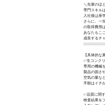
＼先輩のほ
専門スキル
入社後は座
さらに、一
の取得費用
あなたもこ
成長するチ
:::::::::::::::::::::::
【具体的な
✅生コンク
専用の機械
製品の固さ
空気の量な
手順はイチ
✅品質に関
検査結果を