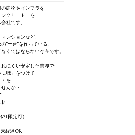
――――――――――――――
街の建物やインフラを
コンクリート」を
る会社です。
、マンションなど、
の”土台”を作っている、
てなくてはならない存在です。
されにくい安定した業界で、
手に職」をつけて
リアを
ませんか？
方
人材
】
(AT限定可)
未経験OK