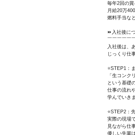
毎年2回の
月給20万4
燃料手当な
⏩入社後に
￣￣￣￣￣
入社後は、
じっくり仕
⭐STEP1
「生コンク
という基礎
仕事の流れ
学んでいき
⭐STEP2：
実際の現場
見ながら仕
優しい先輩