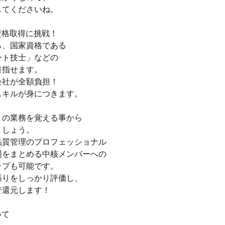
してくださいね。
：資格取得に挑戦！
ら、国家資格である
ート技士」などの
目指せます。
会社が全額負担！
スキルが身につきます。
りの業務を覚える事から
ましょう。
品質管理のプロフェッショナル
場をまとめる中核メンバーへの
ップも可能です。
張りをしっかり評価し、
で還元します！
いて