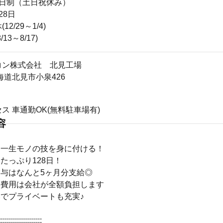
2日制（土日祝休み）
28日
2/29～1/4)
13～8/17)
コン株式会社 北見工場
1北海道北見市小泉426
ス 車通勤OK(無料駐車場有)
容
ら一生モノの技を身に付ける！
たっぷり128日！
賞与はなんと5ヶ月分支給◎
の費用は会社が全額負担します
みでプライベートも充実♪
:::::::::::::::::::::