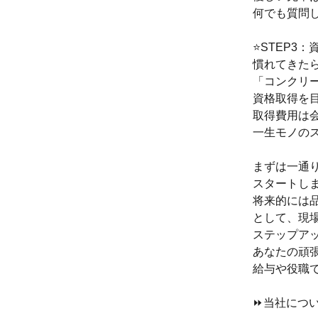
何でも質問
⭐STEP3
慣れてきた
「コンクリ
資格取得を
取得費用は
一生モノの
まずは一通
スタートし
将来的には
として、現
ステップア
あなたの頑
給与や役職
⏩当社につ