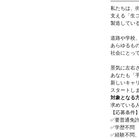
―――――
私たちは、
支える「生
製造してい
道路や学校
あらゆるもの
社会にとっ
景気に左右
あなたも「
新しいキャ
スタートし
対象となる
求めている
【応募条件
✅要普通免許
✅学歴不問
✅経験不問、