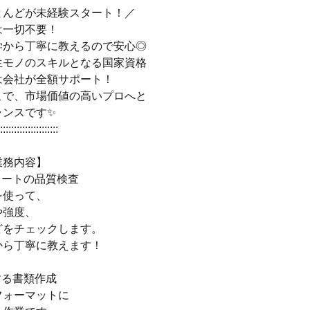
とんどが未経験スタート！／
は一切不要！
学から丁寧に教えるので安心◎
生モノのスキルとなる国家資格
は会社が全額サポート！
こで、市場価値の高いプロへと
ャンスです✨
:::::::::::::::::::::
業務内容】
リートの品質検査
を使って、
や強度、
どをチェックします。
から丁寧に教えます！
する書類作成
フォーマットに