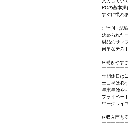
入力してい
PCの基本操
すぐに慣れ
✅計測・試
決められた
製品のサン
簡単なテス
⏩働きやす
￣￣￣￣￣
年間休日は1
土日祝は必
年末年始や
プライベー
ワークライ
⏩収入面も
￣￣￣￣￣