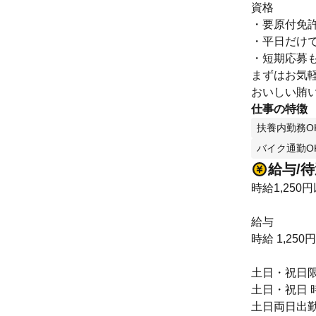
資格
・要原付免
・平日だけで
・短期応募
まずはお気
おいしい賄
仕事の特徴
扶養内勤務O
バイク通勤O
給与/
時給1,250
給与
時給 1,250
土日・祝日限
土日・祝日 時
土日両日出勤