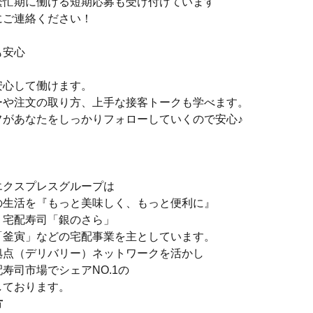
繁忙期に働ける短期応募も受け付けています
にご連絡ください！
も安心
安心して働けます。
ーや注文の取り方、上手な接客トークも学べます。
フがあなたをしっかりフォローしていくので安心♪
エクスプレスグループは
の生活を『もっと美味しく、もっと便利に』
、宅配寿司「銀のさら」
「釜寅」などの宅配事業を主としています。
拠点（デリバリー）ネットワークを活かし
寿司市場でシェアNO.1の
しております。
方