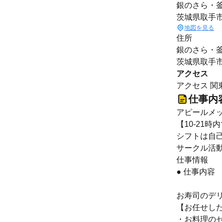
銀のさら・釜
茨城県取手市戸
地図を見る
住所
銀のさら・釜
茨城県取手市戸
アクセス
アクセス 関
仕事内
アピールメ
【10-21
シフトは自
サークル活
仕事情報
● 仕事内容
お寿司のデ
【お任せし
・お料理の