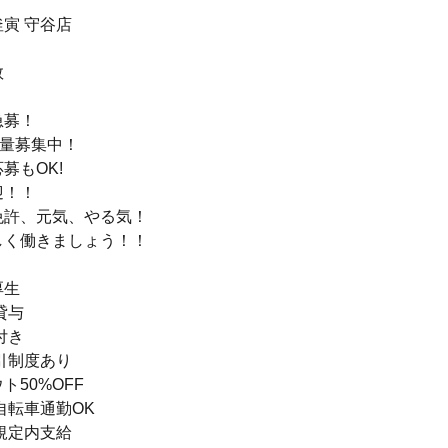
寅 守谷店
数
急募！
大量募集中！
募もOK!
迎！！
免許、元気、やる気！
しく働きましょう！！
厚生
貸与
付き
引制度あり
ト50%OFF
自転車通勤OK
規定内支給