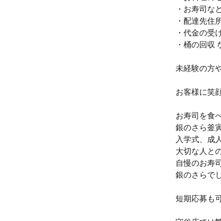
・お寿司な
・配達先住
・代金の受
・桶の回収 
未経験の方
お客様に笑
お寿司を食
銀のさら釜
入学式、成
大切な人と
自慢のお寿
銀のさらで
短期応募も