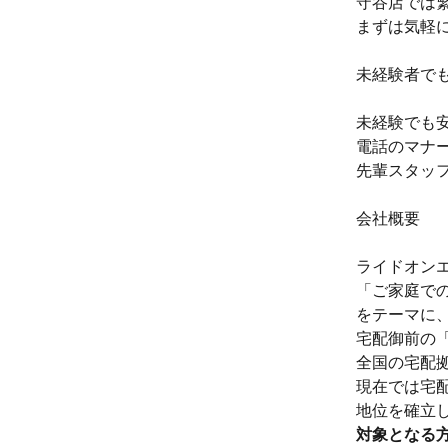
守谷店では
まずは気軽
未経験者で
未経験でも
電話のマナ
先輩スタッ
会社概要
ライドオン
「ご家庭で
をテーマに
宅配御前の
全国の宅配
現在では宅配
地位を確立
対象となる