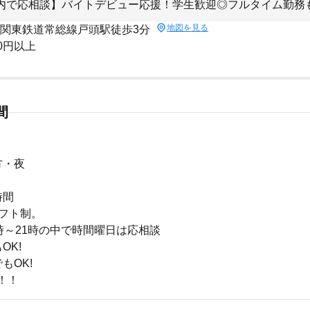
1時内で応相談】バイトデビュー応援！学生歓迎◎フルタイム勤務も
地図を見る
 関東鉄道常総線戸頭駅徒歩3分
50円以上
間
方・夜
時間
フト制。
時～21時の中で時間曜日は応相談
OK!
もOK!
！！