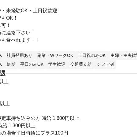
許・未経験OK・土日祝歓迎
もOK！
も可！
軽に連絡下さい！
いも食べれます！！
K
社員登用あり
副業・WワークOK
土日祝のみOK
主婦・主夫歓
K
短期
平日のみOK
学生歓迎
交通費支給
シフト制
待遇
円以上
円以上
定車持ち込みの方 時給 1,600円以上
給 1,300円以上
の場合平日時給にプラス100円