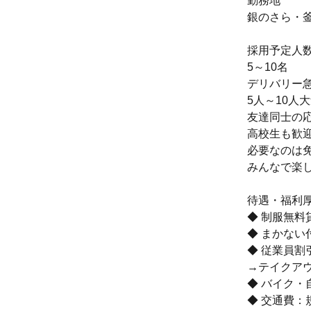
勤務地
銀のさら・釜
採用予定人
5～10名
デリバリー
5人～10人
友達同士の応
高校生も歓
必要なのは
みんなで楽
待遇・福利
◆ 制服無料
◆ まかない
◆ 従業員割
→テイクアウ
◆ バイク・
◆ 交通費：