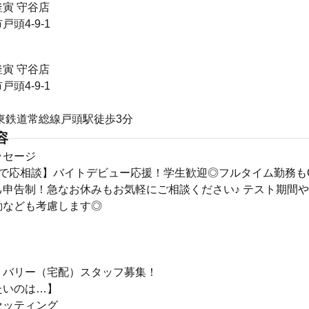
寅 守谷店
頭4-9-1
寅 守谷店
頭4-9-1
東鉄道常総線戸頭駅徒歩3分
容
ッセージ
時内で応相談】バイトデビュー応援！学生歓迎◎フルタイム勤務もO
己申告制！急なお休みもお気軽にご相談ください♪ テスト期間
動なども考慮します◎
リバリー（宅配）スタッフ募集！
たいのは…】
セッティング