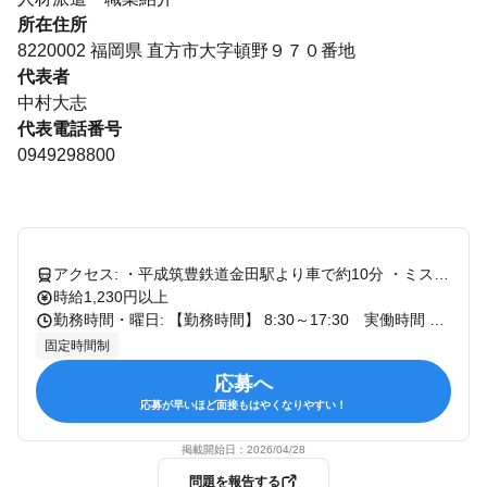
所在住所
8220002 福岡県 直方市大字頓野９７０番地
代表者
中村大志
代表電話番号
0949298800
アクセス: ・平成筑豊鉄道金田駅より車で約10分 ・ミスターマックス田川店より車で約10分 ・もち吉直方本店より車で約10分 ・頴田病院(飯塚市)より車で約10分 ※直方市や飯塚市からも最短で通勤10分圏内です
時給1,230円以上
勤務時間・曜日: 【勤務時間】 8:30～17:30 実働時間 8時間0分(休憩60分) ※残業は基本的にありません、あっても月5時間位迄です。 【契約期間】 期間の定めあり 原則2ヶ月ごとの更新制(3ヶ月ごと更新制へ移行の場合あり) 更新上限あり(通算契約期間の上限3年) ※勤務実績により、正社員や契約社員へ登用あり ※勤務実績により、上記3年以降に無期雇用に登用あり
固定時間制
応募へ
応募が早いほど面接もはやくなりやすい！
掲載開始日：
2026/04/28
問題を報告する