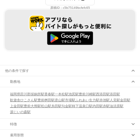
原稿ID：
c5b75149bcfefc65
他の条件で探す
勤務地
福岡県
田川郡
採銅所駅
香春駅
一本松駅
池尻駅
豊前川崎駅
西添田駅
添田駅
歓遊舎ひこさん駅
豊前桝田駅
彦山駅
市場駅
ふれあい生力駅
赤池駅
人見駅
金田駅
上金田駅
豊前大熊駅
松山駅
糸田駅
勾金駅
柿下温泉口駅
内田駅
赤駅
油須原駅
源じいの森駅
特徴
雇用形態