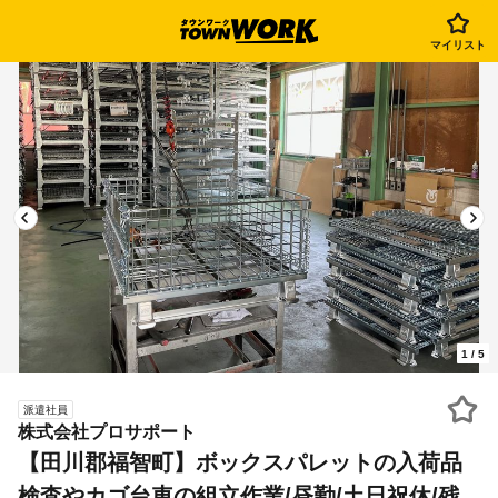
マイリスト
1
/
5
派遣社員
株式会社プロサポート
【田川郡福智町】ボックスパレットの入荷品
検査やカゴ台車の組立作業/昼勤/土日祝休/残