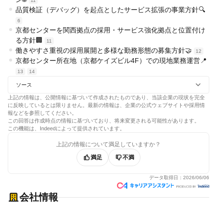
11
品質検証（デバッグ）を起点としたサービス拡張の事業方針🔍
6
京都センターを関西拠点の採用・サービス強化拠点と位置付け
る方針🏢
11
働きやすさ重視の採用展開と多様な勤務形態の募集方針🤝
12
京都センター所在地（京都ケイズビル4F）での現地業務運営📍
13
14
ソース
上記の情報は、公開情報に基づいて作成されたものであり、当該企業の現状を完全
に反映しているとは限りません。最新の情報は、企業の公式ウェブサイトや採用情
報などを参照してください。
この回答は作成時点の情報に基づいており、将来変更される可能性があります。
この機能は、Indeedによって提供されています。
上記の情報について満足していますか？
満足
不満
データ取得日：
2026/06/06
会社情報