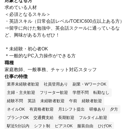
対象となる方
求めている人材
＜必須となるスキル＞
・英語スキル（日常会話レベル/TOEIC600点以上ある方）
⇒留学に向けた勉強中、英会話スクールに通っているな
ど、興味がある方もぜひ！
＊未経験・初心者OK
＊一般的なPC入力操作ができる方
職種
家庭教師、一般事務、チャット対応スタッフ
仕事の特徴
業界未経験者歓迎
社員登用あり
副業・WワークOK
主婦・主夫歓迎
フリーター歓迎
学歴不問
転勤なし
経験不問
英語
未経験者歓迎
午前
経験者歓迎
ネイルOK
有資格者歓迎
月1シフト提出
研修あり
夕方
ブランクOK
交通費支給
長期歓迎
フルタイム歓迎
駅近5分以内
シフト制
ピアスOK
服装自由
ひげOK