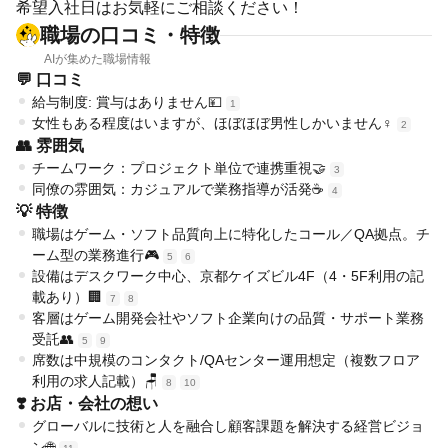
希望入社日はお気軽にご相談ください！
職場の口コミ・特徴
AIが集めた職場情報
💬 口コミ
給与制度: 賞与はありません💴
1
女性もある程度はいますが、ほぼほぼ男性しかいません♀️
2
👥 雰囲気
チームワーク：プロジェクト単位で連携重視🤝
3
同僚の雰囲気：カジュアルで業務指導が活発☕
4
💡 特徴
職場はゲーム・ソフト品質向上に特化したコール／QA拠点。チ
ーム型の業務進行🎮
5
6
設備はデスクワーク中心、京都ケイズビル4F（4・5F利用の記
載あり）🏢
7
8
客層はゲーム開発会社やソフト企業向けの品質・サポート業務
受託👥
5
9
席数は中規模のコンタクト/QAセンター運用想定（複数フロア
利用の求人記載）🪑
8
10
❣️ お店・会社の想い
グローバルに技術と人を融合し顧客課題を解決する経営ビジョ
ン🌐