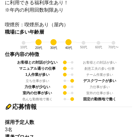
に利用できる福利厚生あり！
※年内の利用回数制限あり
喫煙所：喫煙所あり（屋内）
職場に多い年齢層
10代
50代
60代
70代〜
20代
30代
40代
仕事内容の特徴
お客様との対話が少ない
お客様との対話が多い
マニュアル通りの仕事
創意工夫の多い仕事
1人作業が多い
チーム作業が多い
デスクワークが多い
立ち仕事が多い
力仕事が少ない
力仕事が多い
室内の仕事が多い
室外の仕事が多い
固定の勤務地で働く
色んな勤務地で働く
応募情報
採用予定人数
3名
選考プロセス