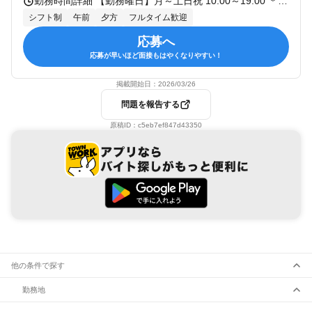
勤務時間詳細 【勤務曜日】月～土日祝 10:00～19:00 ＊週5日～勤務OK
シフト制
午前
夕方
フルタイム歓迎
応募へ
応募が早いほど面接もはやくなりやすい！
掲載開始日：
2026/03/26
問題を報告する
原稿ID：
c5eb7ef847d43350
他の条件で探す
勤務地