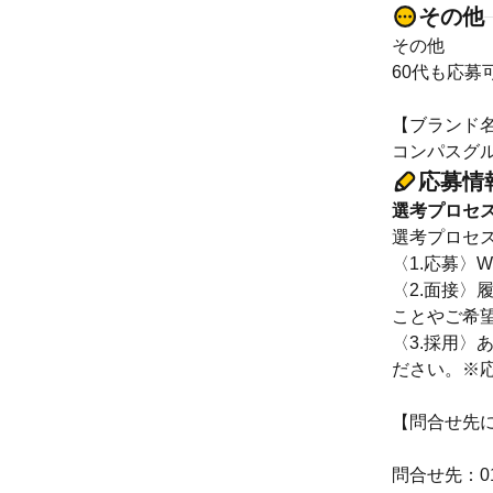
その他
その他
60代も応募
【ブランド
コンパスグ
応募情
選考プロセ
選考プロセ
〈1.応募〉
〈2.面接〉
ことやご希
〈3.採用
ださい。※
【問合せ先
問合せ先：012