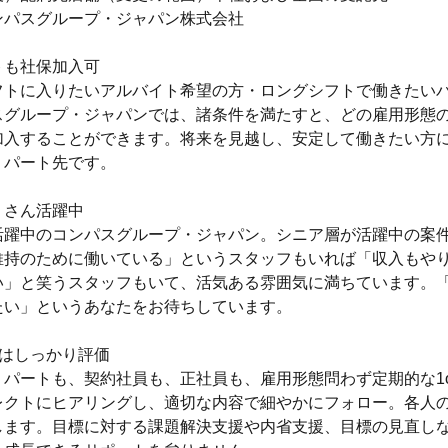
ンパスグループ・ジャパン株式会社
トも社保加入可
フトに入りたいアルバイト希望の方・ロングシフトで働きたい
スグループ・ジャパンでは、諸条件を満たすと、どの雇用形態
加入することができます。将来を見越し、安定して働きたい方
・パート先です。
くさん活躍中
活躍中のコンパスグループ・ジャパン。シニア層が活躍中の案
維持のために働いている」というスタッフもいれば「収入もや
い」と笑うスタッフもいて、活気ある雰囲気に満ちています。
たい」というあなたをお待ちしています。
」はしっかり評価
パートも、契約社員も、正社員も、雇用形態問わず定期的な1o
レクトにヒアリングし、適切な内容で細やかにフォロー。各人
します。目標に対する課題解決支援や内省支援、目標の見直し