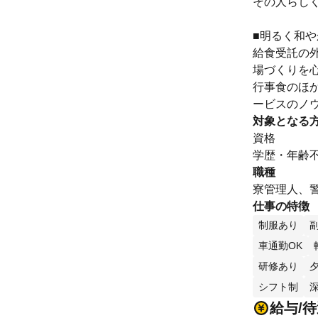
その人らし
■明るく和
給食受託の
場づくりを
行事食のほ
ービスのノ
対象となる
資格
学歴・年齢不
職種
寮管理人、警
仕事の特徴
制服あり
車通勤OK
研修あり
シフト制
給与/