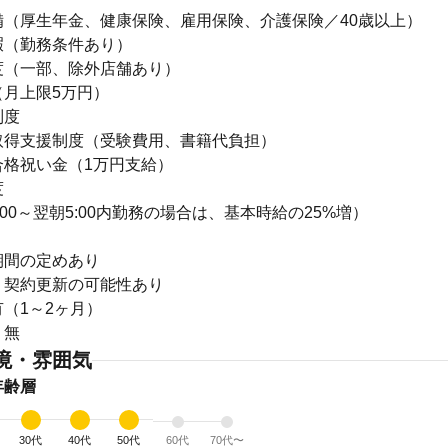
備（厚生年金、健康保険、雇用保険、介護保険／40歳以上）
暇（勤務条件あり）
度（一部、除外店舗あり）
（月上限5万円）
制度
取得支援制度（受験費用、書籍代負担）
合格祝い金（1万円支給）
度
:00～翌朝5:00内勤務の場合は、基本時給の25%増）
期間の定めあり
：契約更新の可能性あり
（1～2ヶ月）
：無
境・雰囲気
年齢層
30代
40代
50代
60代
70代〜