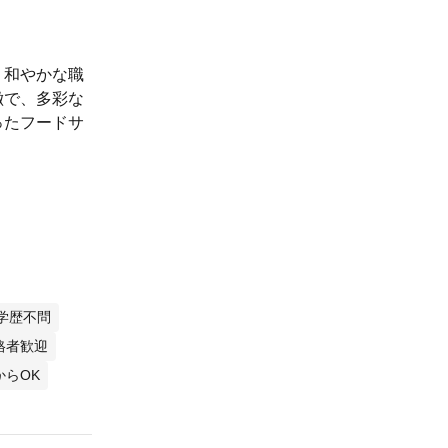
、和やかな職
徴で、多彩な
ったフードサ
学歴不問
格者歓迎
からOK