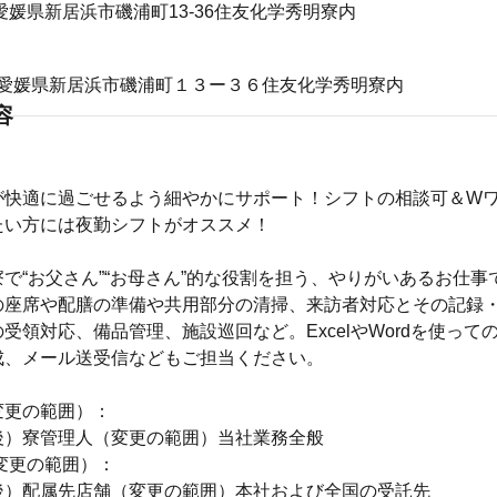
02愛媛県新居浜市磯浦町13-36住友化学秀明寮内
002 愛媛県新居浜市磯浦町１３ー３６住友化学秀明寮内
容
が快適に過ごせるよう細やかにサポート！シフトの相談可＆Wワ
たい方には夜勤シフトがオススメ！
で“お父さん”“お母さん”的な役割を担う、やりがいあるお仕事
の座席や配膳の準備や共用部分の清掃、来訪者対応とその記録
受領対応、備品管理、施設巡回など。ExcelやWordを使って
成、メール送受信などもご担当ください。
変更の範囲）：
後）寮管理人（変更の範囲）当社業務全般
変更の範囲）：
後）配属先店舗（変更の範囲）本社および全国の受託先