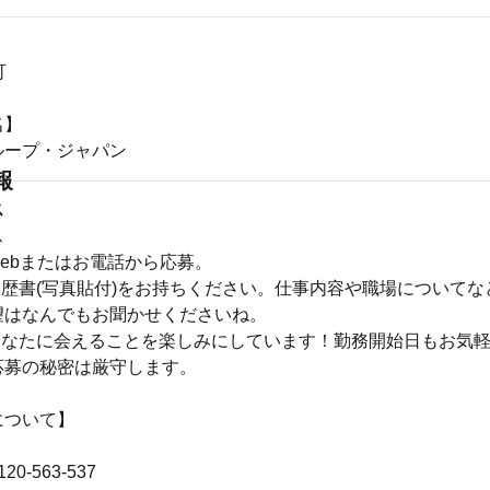
可
名】
ループ・ジャパン
報
ス
ス
Webまたはお電話から応募。
履歴書(写真貼付)をお持ちください。仕事内容や職場について
望はなんでもお聞かせくださいね。
〉あなたに会えることを楽しみにしています！勤務開始日もお気
応募の秘密は厳守します。
について】
0-563-537