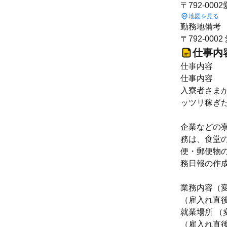
〒792-00
地図を見る
勤務地備考
〒792-0
仕事内
仕事内容
仕事内容
入寮者さま
ッツリ稼ぎ
企業などの寮
務は、食堂
便・郵便物の
務日報の作
業務内容（
（雇入れ直
就業場所 （
（雇入れ直