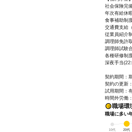
社会保険完
年次有給休
食事補助制
交通費支給
従業員紹介
調理師免許
調理師試験
各種研修制
深夜手当(22
契約期間：
契約の更新
試用期間：有
時間外労働
職場環
職場に多い
10代
20代