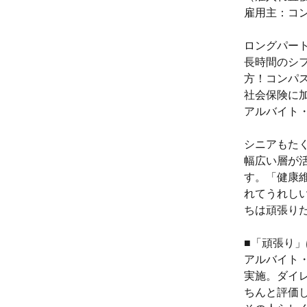
雇用主：コ
ロングパー
長時間のシ
方！コンパ
社会保険に
アルバイト
シニアもた
幅広い層が
す。「健康
れてうれし
ちは頑張り
■「頑張り
アルバイト・
実施。ダイ
ちんと評価