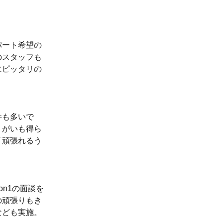
パート希望の
のスタッフも
にピッタリの
件も多いで
りがいも得ら
「頑張れるう
n1の面談を
の頑張りもき
なども実施。