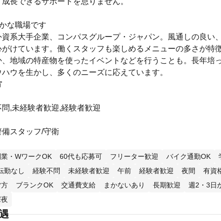
く成長できるサポートを怠りません。
やかな職場です
外資系大手企業、コンパスグループ・ジャパン。風通しの良い
心がけています。働くスタッフも楽しめるメニューの多さが特
か、地域の特産物を使ったイベントなどを行うことも。長年培
ウハウを生かし、多くのニーズに応えています。
方
問,未経験者歓迎,経験者歓迎
備スタッフ/守衛
副業・WワークOK
60代も応募可
フリーター歓迎
バイク通勤OK
転勤なし
経験不問
未経験者歓迎
午前
経験者歓迎
夜間
有資
夕方
ブランクOK
交通費支給
まかないあり
長期歓迎
週2・3日
深夜
待遇