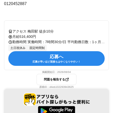
0120452887
アクセス 梅田駅 徒歩10分
月給516,400円
勤務時間 実働時間：7時間30分/日 平均勤務日数：1ヶ月あたり20日 ・勤務曜日：月・火・水・木・金 ・勤務時間： [1] 09:00～17:30 09:00～17:30 （実働7時間30分）休憩60分 月～金／週5勤務（土日祝休み） ※残業時間：20時間以内 【勤務期間】 2026年9月1日～ 【契約期間】 長期（6ヶ月以上の可能性あり）
土日祝休み
固定時間制
応募へ
応募が早いほど面接もはやくなりやすい！
掲載開始日：
2026/08/04
問題を報告する
原稿ID：
d4eb102293943625