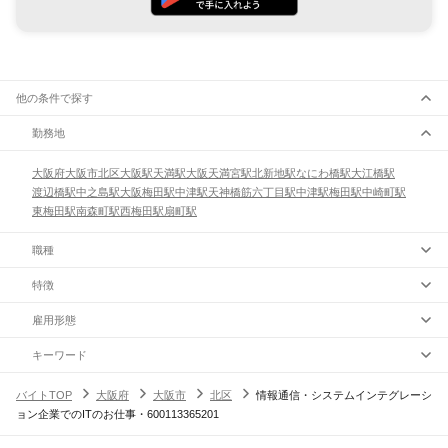
他の条件で探す
勤務地
大阪府
大阪市
北区
大阪駅
天満駅
大阪天満宮駅
北新地駅
なにわ橋駅
大江橋駅
渡辺橋駅
中之島駅
大阪梅田駅
中津駅
天神橋筋六丁目駅
中津駅
梅田駅
中崎町駅
東梅田駅
南森町駅
西梅田駅
扇町駅
職種
特徴
雇用形態
キーワード
バイトTOP
大阪府
大阪市
北区
情報通信・システムインテグレーシ
ョン企業でのITのお仕事・600113365201