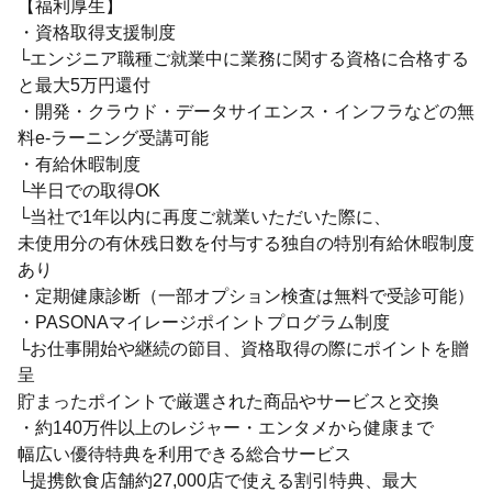
【福利厚生】
・資格取得支援制度
└エンジニア職種ご就業中に業務に関する資格に合格する
と最大5万円還付
・開発・クラウド・データサイエンス・インフラなどの無
料e-ラーニング受講可能
・有給休暇制度
└半日での取得OK
└当社で1年以内に再度ご就業いただいた際に、
未使用分の有休残日数を付与する独自の特別有給休暇制度
あり
・定期健康診断（一部オプション検査は無料で受診可能）
・PASONAマイレージポイントプログラム制度
└お仕事開始や継続の節目、資格取得の際にポイントを贈
呈
貯まったポイントで厳選された商品やサービスと交換
・約140万件以上のレジャー・エンタメから健康まで
幅広い優待特典を利用できる総合サービス
└提携飲食店舗約27,000店で使える割引特典、最大