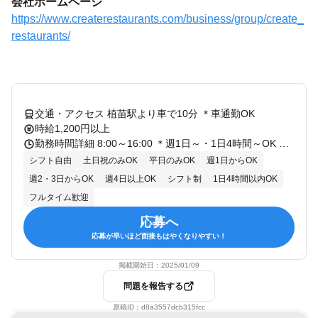
会社ホームページ
https://www.createrestaurants.com/business/group/create_
restaurants/
交通・アクセス 植苗駅より車で10分 ＊車通勤OK
時給1,200円以上
勤務時間詳細 8:00～16:00 ＊週1日～・1日4時間～OK ★シフトは希望申告制
シフト自由
土日祝のみOK
平日のみOK
週1日からOK
週2・3日からOK
週4日以上OK
シフト制
1日4時間以内OK
フルタイム歓迎
応募へ
応募が早いほど面接もはやくなりやすい！
掲載開始日：
2025/01/09
問題を報告する
原稿ID：
d8a3557dcb315fcc