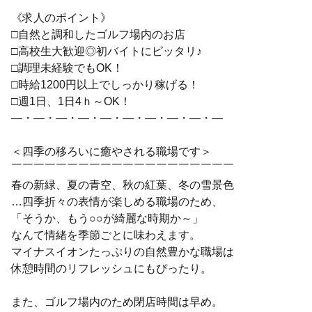
《求人のポイント》
□自然と調和したゴルフ場内のお店
□高校生大歓迎◎初バイトにピッタリ♪
□調理未経験でもOK！
□時給1200円以上でしっかり稼げる！
□週1日、1日4ｈ～OK！
―・―・―・―・―・―・―・―・―・―
＜四季の移ろいに癒やされる職場です＞
￣￣￣￣￣￣￣￣￣￣￣￣￣￣￣￣￣￣￣￣
春の新緑、夏の青空、秋の紅葉、冬の雪景色
…四季折々の表情が楽しめる職場のため、
「そうか、もう○○が綺麗な時期か～」
なんて情緒を季節ごとに味わえます。
マイナスイオンたっぷりの自然豊かな職場は
休憩時間のリフレッシュにもぴったり。
また、ゴルフ場内のため閉店時間は早め。