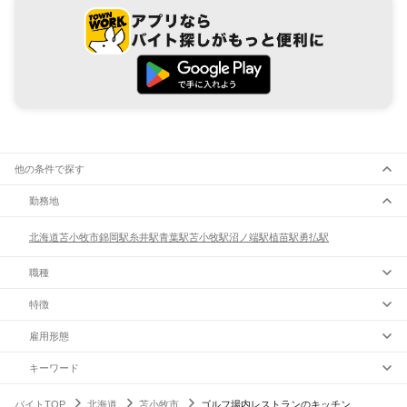
他の条件で探す
勤務地
北海道
苫小牧市
錦岡駅
糸井駅
青葉駅
苫小牧駅
沼ノ端駅
植苗駅
勇払駅
職種
特徴
雇用形態
キーワード
バイトTOP
北海道
苫小牧市
ゴルフ場内レストランのキッチン