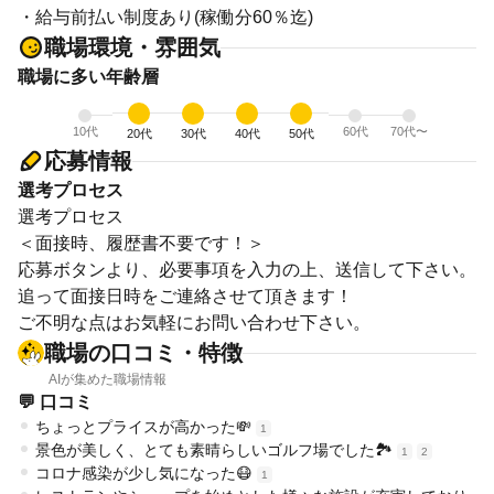
・給与前払い制度あり(稼働分60％迄)
職場環境・雰囲気
職場に多い年齢層
10代
60代
70代〜
20代
30代
40代
50代
応募情報
選考プロセス
選考プロセス
＜面接時、履歴書不要です！＞
応募ボタンより、必要事項を入力の上、送信して下さい。
追って面接日時をご連絡させて頂きます！
ご不明な点はお気軽にお問い合わせ下さい。
職場の口コミ・特徴
AIが集めた職場情報
💬 口コミ
ちょっとプライスが高かった💸
1
景色が美しく、とても素晴らしいゴルフ場でした🏞️
1
2
コロナ感染が少し気になった😷
1