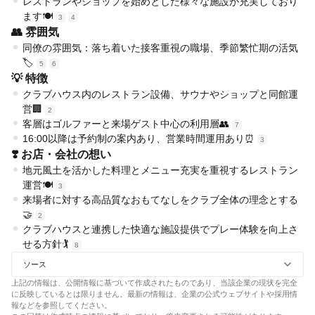
レストランやショップを始めとした様々な施設が充実しており
ます🍽️
3
4
👥 雰囲気
同僚の雰囲気：落ち着いた接客重視の職場、季節繁忙期の活気
🏷️
5
6
💡 特徴
クラブハウス内のレストラン設備、サウナやショップと同館運
営🏢
2
客層はゴルファーと来場ゲスト中心の利用層👥
7
16:00以降は予約制の案内あり、営業時間運用あり⏰
3
❣️ お店・会社の想い
地元風土を活かした料理とメニュー充実を重視するレストラン
運営🍽️
3
来場者に対する高品質なおもてなしをクラブ全体の理念とする
🤝
2
クラブハウスと連携した快適な施設提供でプレー体験を向上さ
せる方針🏌️
8
ソース
上記の情報は、公開情報に基づいて作成されたものであり、当該企業の現状を完全
に反映しているとは限りません。最新の情報は、企業の公式ウェブサイトや採用情
報などを参照してください。