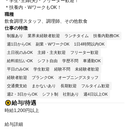
＊学生･主婦(夫)・フリーター歓迎！
＊扶養内・WワークもOK！
職種
飲食調理スタッフ、調理師、その他飲食
仕事の特徴
制服あり
業界未経験者歓迎
ランチタイム
扶養内勤務OK
週1日からOK
副業・WワークOK
1日4時間以内OK
土日祝のみOK
主婦・主夫歓迎
フリーター歓迎
給料前払いOK
シフト自由
学歴不問
車通勤OK
平日のみOK
学生歓迎
経験不問
未経験者歓迎
経験者歓迎
ブランクOK
オープニングスタッフ
交通費支給
まかないあり
長期歓迎
フルタイム歓迎
週2・3日からOK
シフト制
社割あり
週4日以上OK
給与/待遇
時給1,200円以上
給与詳細