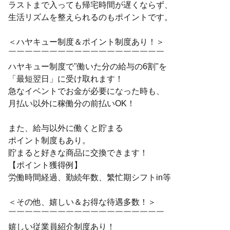
ラストまで入っても帰宅時間が遅くならず、
生活リズムを整えられるのもポイントです。
＜ハヤキュー制度＆ポイント制度あり！＞
￣￣￣￣￣￣￣￣￣￣￣￣￣￣￣￣￣￣￣
ハヤキュー制度で"働いた分の給与の6割"を
「最短翌日」に受け取れます！
急なイベントでお金が必要になった時も、
月払い以外に稼働分の前払いOK！
また、給与以外に働くと貯まる
ポイント制度もあり。
貯まると好きな商品に交換できます！
【ポイント獲得例】
労働時間経過、勤続年数、繁忙期シフトin等
＜その他、嬉しい＆お得な待遇多数！＞
￣￣￣￣￣￣￣￣￣￣￣￣￣￣￣￣￣￣￣
嬉しい従業員紹介制度あり！