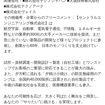
関連会社：■株式会社テクノジャパン ■大成技研株式会社
■株式会社テクノアーク
■株式会社ヴォイス
その他備考・企業からのフリーコメント：【セントラルエ
ンジニアリング株式会社】は
航空宇宙、自動車、電気電子通信、IT情報、エネルギー分
野などの業界約300社の大手メーカーに技術を提供。まだ
世に出ていない新製品の開発など様々なプロジェクトに参
画し、創業から60年、日本のモノづくりを支え続けてい
ます。
試作～資材調達～開発設計～製造（自社工場）とワンスト
ップでお客様のご要望に対応できることが最大の強み。
また、夕方町に流れる「夕焼け小焼け」の防災無線用のア
ンプは、全国約40,000箇所に設置された自社製品です。
今後の高齢化社会を見据え、医療機器業界にも参入。
あなたの可能性を広げ、大きく羽ばたく舞台をご用意し、
あなたの「“やりたい”に就ける」を実現します。