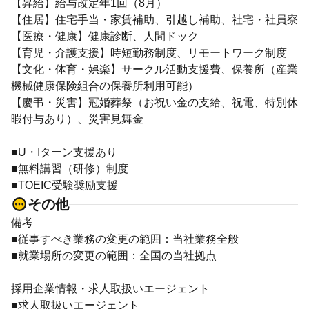
【昇給】給与改定年1回（8月）
【住居】住宅手当・家賃補助、引越し補助、社宅・社員寮
【医療・健康】健康診断、人間ドック
【育児・介護支援】時短勤務制度、リモートワーク制度
【文化・体育・娯楽】サークル活動支援費、保養所（産業
機械健康保険組合の保養所利用可能）
【慶弔・災害】冠婚葬祭（お祝い金の支給、祝電、特別休
暇付与あり）、災害見舞金
■U・Iターン支援あり
■無料講習（研修）制度
■TOEIC受験奨励支援
その他
備考
■従事すべき業務の変更の範囲：当社業務全般
■就業場所の変更の範囲：全国の当社拠点
採用企業情報・求人取扱いエージェント
■求人取扱いエージェント