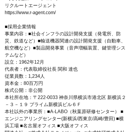
リクルートエージェント
https://www.r-agent.com/
■採用企業情報
事業内容：■社会インフラの設計開発支援（発電所、防
災、鉄道など）■輸送機器関連の設計開発支援（自動車、
航空機など）■製品開発事業（音声増幅装置、鍵管理シス
テムなど）
設立：1962年12月
代表者：代表取締役社長 関和 達也
従業員数：1,234人
資本金：80百万円
株式公開：非公開
本社所在地：〒222-0033 神奈川県横浜市港北区 新横浜２
－３－１９ プライム新横浜ビル６Ｆ
本社以外の事業所：■A-LABO（秋葉原研修センター） ■
エンジニアリングセンター(新横浜/西東京/高崎/豊田) ■横
浜工場 ■名古屋オフィス ■大阪オフィス