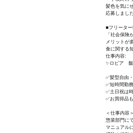
髪色を気に
応募しました
■フリーター
「社会保険
メリットが
食に関する
仕事内容:
✨ロピア 飯
✅️髪型自由
✅️短時間勤
✅️土日祝は
✅️お買得品
＜仕事内容
惣菜部門に
マニュアル