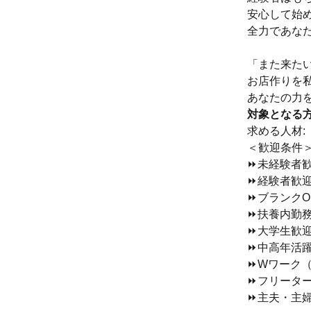
安心して始
全力であな
「また来た
お店作りを
あなたの力
対象となる
求める人材:
＜歓迎条件
⏩未経験者
⏩経験者歓
⏩ブランクO
⏩扶養内勤
⏩大学生歓
⏩中高年活
⏩Wワーク
⏩フリータ
⏩主夫・主