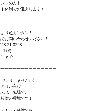
ランクの方も
ート体制でお迎えします！
ーーーーーーーーーーーーーーー
ムより超カンタン！
話でお問い合わせください！
8-21-0298
～17時
担当まで
ーーーーーーーーーーーーーーー
店づくりしませんか】
ひとりが主役！
あふれる職場で、
ク抜群の環境です！
ちろん、未経験でも