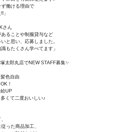
せず働ける理由で
!!」
Kさん
があることや制服貸与など
多いと思い、応募しました。
知識もたくさん学べてます」
塚太郎丸店でNEW STAFF募集✨
・髪色自由
務OK！
時給UP
も多くて二度おいしい♪
＞
て、
に従った商品加工、