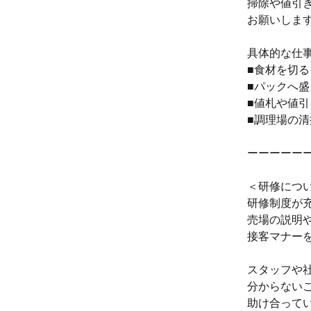
掃除や値引
お願いしま
具体的な仕
■食材を切
■パックへ
■値札や値
■調理場の
ーーーーー
＜研修につ
研修制度が
売場の説明
接客マナー
スタッフや
分からない
助け合って