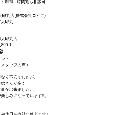
スト期間・時間割も相談可
太郎丸店(株式会社ロピア)
市太郎丸
塚太郎丸店
00-1
容
ント:
くスタッフの声＞
がなく不安でしたが、
主婦さんが多く
む事が出来ました。
楽しみになっています!!」
りや休日を有効に使えます♪