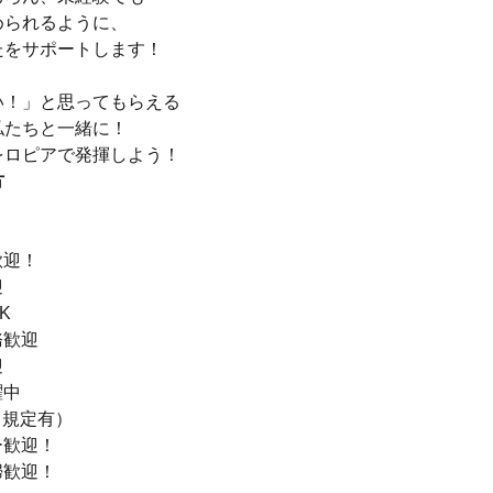
められるように、
たをサポートします！
い！」と思ってもらえる
私たちと一緒に！
をロピアで発揮しよう！
方
＞
歓迎！
迎
K
務歓迎
迎
躍中
（規定有）
ー歓迎！
婦歓迎！