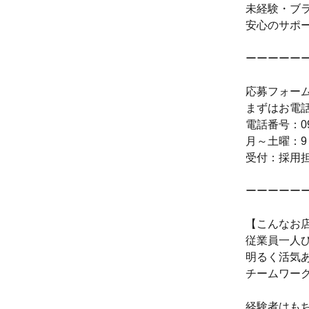
未経験・ブ
安心のサポ
ーーーーー
応募フォー
まずはお電
電話番号：094
月～土曜：9
受付：採用
ーーーーー
【こんなお
従業員一人
明るく活気
チームワー
経験者はも