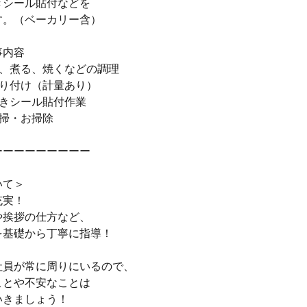
きシール貼付などを
す。（ベーカリー含）
事内容
る、煮る、焼くなどの調理
盛り付け（計量あり）
引きシール貼付作業
清掃・お掃除
ーーーーーーーーー
いて＞
充実！
や挨拶の仕方など、
を基礎から丁寧に指導！
社員が常に周りにいるので、
ことや不安なことは
いきましょう！