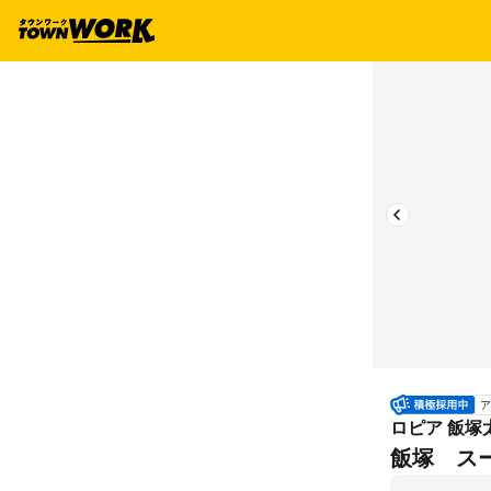
ア
ロピア 飯塚
飯塚 ス