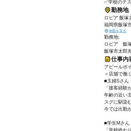
✅学校のテ
勤務地
ロピア 飯塚
福岡県飯塚
地図を見る
勤務地:
ロピア 飯
飯塚市太郎丸8
仕事内
アピールポイ
＜店舗で働
■主婦Sさん
「接客経験
年齢の近い
スグに馴染
今では出勤が
■学生Mさん
「学校終わ