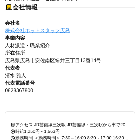
会社情報
会社名
株式会社ホットスタッフ広島
事業内容
人材派遣・職業紹介
所在住所
広島県広島市安佐南区緑井三丁目13番14号
代表者
清水 雅人
代表電話番号
0828367800
アクセス JR芸備線三次駅 JR芸備線：三次駅から車で20分 ★募集状況により周辺のグループ施設での就業になる可能性もあり ※道の駅ゆめランド布野から車で10分 ※三次駅から送迎あり ＜車・バイク・自転車での通勤OK！※無料駐車場、駐輪場完備＞
時給1,250円～1,563円
勤務時間 ＜勤務時間＞ 7:30～16:00 8:30～17:00 16:30～9:00 実働：7時間30分・8時間/日勤・夜勤 休憩：60分・120分(16:30～9:00のみ) 残業：なし 勤務形態：日勤,夜勤