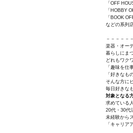
「OFF HO
「HOBBY 
「BOOK O
などの系列
－－－－－
楽器・オー
暮らしにま
どれもワク
「趣味を仕
「好きなも
そんな方に
毎日好きな
対象となる
求めている
20代・30
未経験から
「キャリア