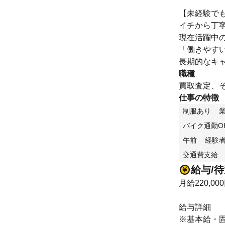
【未経験で
イチから丁
現在活躍中
「働きやす
長期的なキ
職種
買取査定、そ
仕事の特徴
制服あり
バイク通勤O
午前
経験
交通費支給
給与/
月給220,00
給与詳細
※基本給・