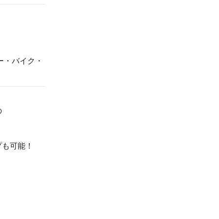
カー・バイク・
の
プも可能！