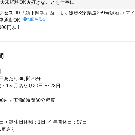
★未経験OK★好きなことを仕事に！
クセス JR「新下関駅」西口より徒歩8分 県道259号線沿い マ
地図を見る
車通勤OK
,000円以上
間
細
日あたり8時間30分
：1ヶ月あたり20日 〜 23日
20:00内で実働8時間30分程度
 + 誕生日休暇：1日 ／ 年間休日：97日
法定通り