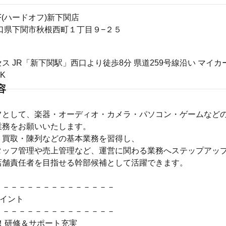
F(ハードオフ)新下関店
73山口県下関市秋根西町１丁目９−２５
ス JR「新下関駅」西口より徒歩8分 県道259号線沿い マイ
K
容
フとして、楽器・オーディオ・カメラ・パソコン・ゲームなど
業務をお願いいたします。
・買取・陳列などの基本業務を習得し、
タッフ管理や売上管理など、運営に関わる業務へステップアッ
店舗責任者を目指せる幹部候補として活躍できます。
－－－－－－－－－－－－－－－
ポイント
－－－－－－－－－－－－－－－
！研修＆サポート充実