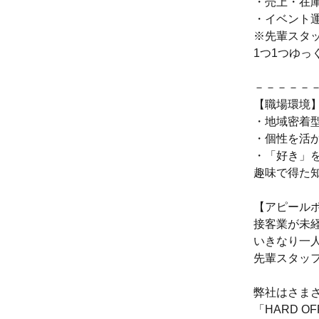
・売上・在
・イベント
※先輩スタ
1つ1つゆっ
－－－－－
【職場環境
・地域密着
・個性を活
・「好き」
趣味で得た
【アピール
接客業が未
いきなり一
先輩スタッ
弊社はさま
「HARD O