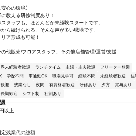
も安心の環境】
寧に教える研修制度あり！
のスタッフも、ほとんどが未経験スタートです。
いから続けられる」そんな声が多い職場です。
ャリア形成も可能！
の他販売/フロアスタッフ、その他店舗管理/運営/支援
業界未経験者歓迎
ランチタイム
主婦・主夫歓迎
フリーター歓迎
K
学歴不問
車通勤OK
職場見学可
経験不問
未経験者歓迎
住
者歓迎
残業なし
夜間
有資格者歓迎
研修あり
夕方
賞与あり
長期歓迎
シフト制
社割あり
待遇
0円以上
固定残業代の総額