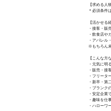
【求める人
＊必須条件
【活かせる
・接客・販
・飲食店や
・アパレル
※もちろん未
【こんな方
・元気に明
・販売・接
・フリータ
・新卒・第
・ブランク
・安定企業
・趣味を仕
・ハローワ