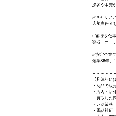
接客や販売
✅キャリア
店舗責任者
✅趣味を仕
楽器・オー
✅安定企業
創業36年、
－－－－－
【具体的に
・商品の販
・店内・店
・買取した
・レジ業務
・電話対応