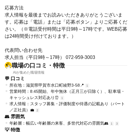
応募方法
求人情報を最後までお読みいただきありがとうございま
す。応募は「電話」または「応募ボタン」よりご応募くだ
さい。（※電話受付時間は平日9時～17時です。WEB応募
は24時間受け付けております。）
代表問い合わせ先
求人担当（平日9時～17時） 072-959-3003
職場の口コミ・特徴
AIが集めた職場情報
💬 口コミ
所在地：滋賀県甲賀市水口町綾野3-58📍
1
営業時間：8:45開始、年中無休（正月三が日除く）、駐車場・
キャッシュレス対応あり⏰
1
求人情報：スタッフ募集・評価制度や待遇の記載あり（パート
／正社員）💼
2
👥 雰囲気
年齢層：幅広い年齢層の来客、多世代対応の雰囲気👥
1
3
💡 特徴