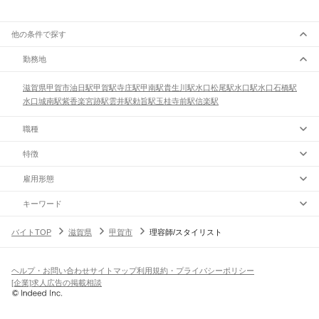
他の条件で探す
勤務地
滋賀県
甲賀市
油日駅
甲賀駅
寺庄駅
甲南駅
貴生川駅
水口松尾駅
水口駅
水口石橋駅
水口城南駅
紫香楽宮跡駅
雲井駅
勅旨駅
玉桂寺前駅
信楽駅
職種
特徴
雇用形態
キーワード
バイトTOP
滋賀県
甲賀市
理容師/スタイリスト
ヘルプ・お問い合わせ
サイトマップ
利用規約・プライバシーポリシー
[企業]求人広告の掲載相談