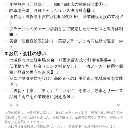
年中無休（元旦除く）、朝8:45開店の営業時間帯🕘
1
駐車場完備、各種キャッシュレス決済対応🅿️
4
所在地：滋賀県甲賀市水口町綾野3-58、商業施設近接の立地📍
5
プラージュのチェーン店舗として安定したサービスと教育体制
🏢
6
美容・理容併設表記あり（美容プラージュも同住所で運営）✂️
7
❣️ お店・会社の想い
地域客向けに駐車場34台・順番来店方式で利便性重視🚗
1
低価格で均一料金（ロング料金なし）、一流メーカー使用で価
格と品質の両立を追求💈
1
シニア割引制度を設け、高齢者への利用促進と地域貢献を実践
👵
1
「親切・丁寧」「早く」「キレイに」を掲げ、効率とサービス
品質の両立を企業理念に据える🧭
8
ソース
上記の情報は、公開情報に基づいて作成されたものであり、当該企業の現状を完全
に反映しているとは限りません。最新の情報は、企業の公式ウェブサイトや採用情
報などを参照してください。
この回答は作成時点の情報に基づいており、将来変更される可能性があります。