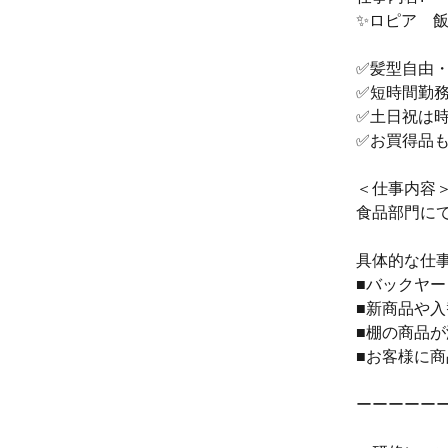
✨ロピア 飯
✅️髪型自由
✅️短時間勤
✅️土日祝は
✅️お買得品
＜仕事内容
食品部門に
具体的な仕
■バックヤ
■新商品や
■棚の商品
■お客様に
ーーーーー