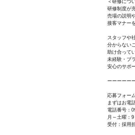
＜研修につ
研修制度が
売場の説明
接客マナー
スタッフや
分からない
助け合って
未経験・ブ
安心のサポ
ーーーーー
応募フォー
まずはお電
電話番号：094
月～土曜：9
受付：採用