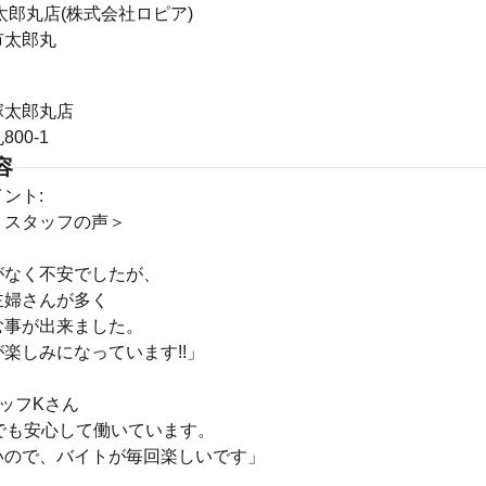
太郎丸店(株式会社ロピア)
市太郎丸
塚太郎丸店
00-1
容
ント:
くスタッフの声＞
がなく不安でしたが、
主婦さんが多く
む事が出来ました。
楽しみになっています!!」
ッフKさん
でも安心して働いています。
いので、バイトが毎回楽しいです」