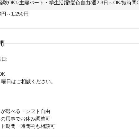
験OK✨主婦パート・学生活躍❗︎髪色自由/週2,3日～OK/短時間
0円～1,250円
間
日:
OK
・曜日はご相談ください。
日が選べる・シフト自由
供の用事でお休み調整可
スト期間・時間割も相談可