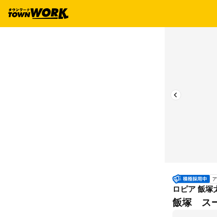
ア
ロピア 飯塚
飯塚 ス