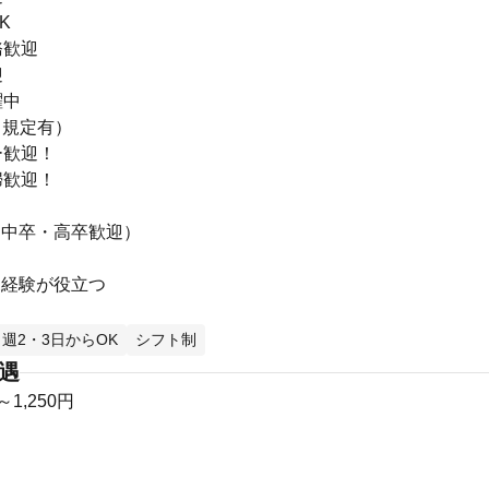
K
務歓迎
迎
躍中
（規定有）
ー歓迎！
婦歓迎！
（中卒・高卒歓迎）
児経験が役立つ
週2・3日からOK
シフト制
待遇
～1,250円