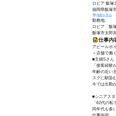
ロピア 飯塚
福岡県飯塚
地図を見る
勤務地:
ロピア 飯
飯塚市太郎丸8
仕事内
アピールポイ
＜店舗で働
■主婦Sさん
「接客経験
年齢の近い
スグに馴染
今では出勤が
■シニアスタ
「62代の私
同年代も多
仕事内容: