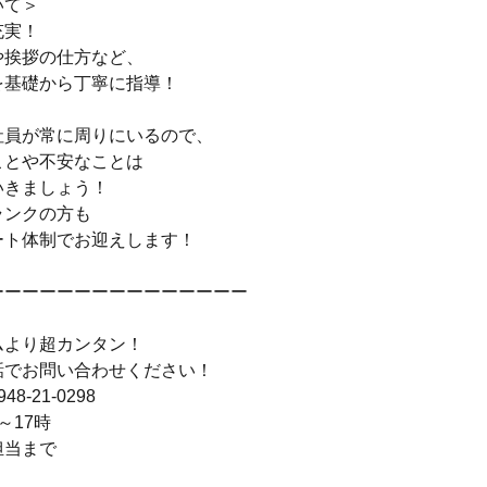
いて＞
充実！
や挨拶の仕方など、
を基礎から丁寧に指導！
社員が常に周りにいるので、
ことや不安なことは
いきましょう！
ランクの方も
ート体制でお迎えします！
ーーーーーーーーーーーーーーー
ムより超カンタン！
話でお問い合わせください！
8-21-0298
～17時
担当まで