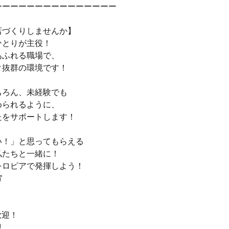
ーーーーーーーーーーーーーーー
店づくりしませんか】
ひとりが主役！
あふれる職場で、
ク抜群の環境です！
ちろん、未経験でも
められるように、
たをサポートします！
い！」と思ってもらえる
私たちと一緒に！
をロピアで発揮しよう！
方
＞
歓迎！
迎