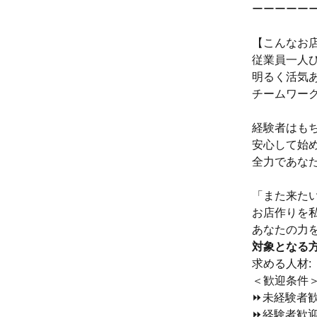
ーーーーー
【こんなお
従業員一人
明るく活気
チームワー
経験者はも
安心して始
全力であな
「また来た
お店作りを
あなたの力
対象となる
求める人材:
＜歓迎条件
⏩未経験者
⏩経験者歓