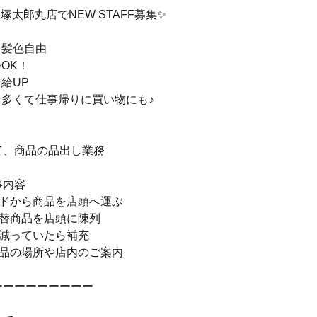
塚太郎丸店でNEW STAFF募集✨
・髪色自由
務OK！
時給UP
も多くて仕事帰りに買い物にも♪
＞
て、商品の品出し業務
事内容
ードから商品を店頭へ運ぶ
入替商品を店頭に陳列
が減っていたら補充
商品の場所や店内のご案内
ーーーーーーーーー