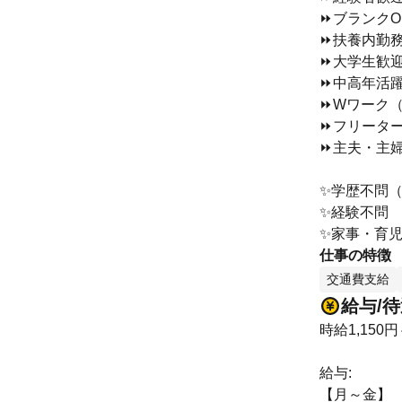
⏩ブランクO
⏩扶養内勤
⏩大学生歓
⏩中高年活
⏩Wワーク
⏩フリータ
⏩主夫・主
✨学歴不問
✨経験不問
✨家事・育
仕事の特徴
交通費支給
給与/
時給1,150円
給与:
【月～金】