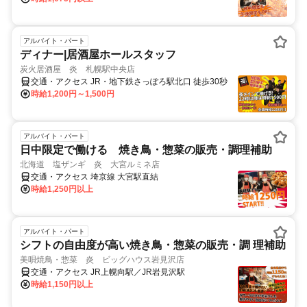
アルバイト・パート
ディナー|居酒屋ホールスタッフ
炭火居酒屋 炎 札幌駅中央店
交通・アクセス JR・地下鉄さっぽろ駅北口 徒歩30秒
時給1,200円～1,500円
アルバイト・パート
日中限定で働ける 焼き鳥・惣菜の販売・調理補助
北海道 塩ザンギ 炎 大宮ルミネ店
交通・アクセス 埼京線 大宮駅直結
時給1,250円以上
アルバイト・パート
シフトの自由度が高い焼き鳥・惣菜の販売・調 理補助
美唄焼鳥・惣菜 炎 ビッグハウス岩見沢店
交通・アクセス JR上幌向駅／JR岩見沢駅
時給1,150円以上