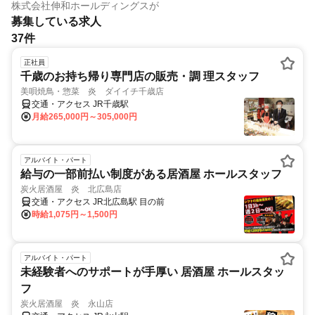
株式会社伸和ホールディングス
が
募集している求人
37件
正社員
千歳のお持ち帰り専門店の販売・調 理スタッフ
美唄焼鳥・惣菜 炎 ダイイチ千歳店
交通・アクセス JR千歳駅
月給265,000円～305,000円
アルバイト・パート
給与の一部前払い制度がある居酒屋 ホールスタッフ
炭火居酒屋 炎 北広島店
交通・アクセス JR北広島駅 目の前
時給1,075円～1,500円
アルバイト・パート
未経験者へのサポートが手厚い 居酒屋 ホールスタッ
フ
炭火居酒屋 炎 永山店