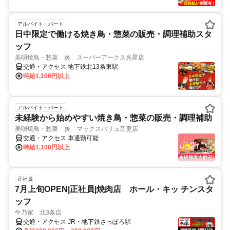
アルバイト・パート
日中限定で働ける焼き鳥・惣菜の販売・調理補助スタ
ッフ
美唄焼鳥・惣菜 炎 スーパーアークス光星店
交通・アクセス 地下鉄北13条東駅
時給1,100円以上
アルバイト・パート
未経験から始めやすい焼き鳥・惣菜の販売・調理補助
美唄焼鳥・惣菜 炎 マックスバリュ音更店
交通・アクセス 車通勤可能
時給1,100円以上
正社員
7月上旬OPEN|正社員|焼肉店 ホール・キッ チンスタ
ッフ
牛乃家 北3条店
交通・アクセス JR・地下鉄さっぽろ駅