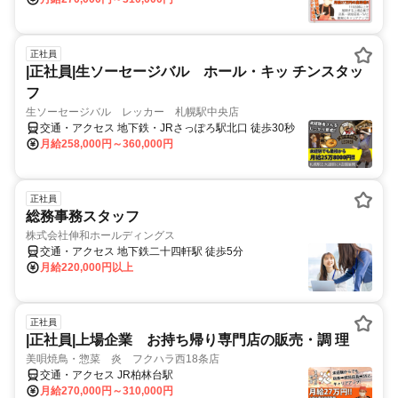
正社員
|正社員|生ソーセージバル ホール・キッ チンスタッ
フ
生ソーセージバル レッカー 札幌駅中央店
交通・アクセス 地下鉄・JRさっぽろ駅北口 徒歩30秒
月給258,000円～360,000円
正社員
総務事務スタッフ
株式会社伸和ホールディングス
交通・アクセス 地下鉄二十四軒駅 徒歩5分
月給220,000円以上
正社員
|正社員|上場企業 お持ち帰り専門店の販売・調 理
美唄焼鳥・惣菜 炎 フクハラ西18条店
交通・アクセス JR柏林台駅
月給270,000円～310,000円