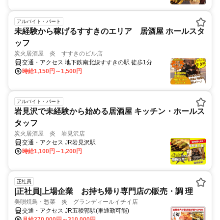
アルバイト・パート
未経験から稼げるすすきのエリア 居酒屋 ホールスタ
ッフ
炭火居酒屋 炎 すすきのビル店
交通・アクセス 地下鉄南北線すすきの駅 徒歩1分
時給1,150円～1,500円
アルバイト・パート
岩見沢で未経験から始める居酒屋 キッチン・ホールス
タッフ
炭火居酒屋 炎 岩見沢店
交通・アクセス JR岩見沢駅
時給1,100円～1,200円
正社員
|正社員|上場企業 お持ち帰り専門店の販売・調 理
美唄焼鳥・惣菜 炎 グランディールイチイ店
交通・アクセス JR五稜郭駅(車通勤可能)
月給270,000円～310,000円