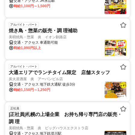
交通・アクセス JR永山駅
時給1,100円～1,500円
アルバイト・パート
焼き鳥・惣菜の販売・調 理補助
美唄焼鳥・惣菜 炎 イオン釧路店
交通・アクセス 車通勤可能
時給1,090円以上
アルバイト・パート
大通エリアでランチタイム限定 店舗スタッフ
炭火居酒屋 炎 アーバンビル店
交通・アクセス 地下鉄大通駅 徒歩3分
時給1,150円～1,250円
正社員
|正社員|札幌の上場企業 お持ち帰り専門店の販売・
調 理
美唄焼鳥・惣菜 炎 ビッグハウスエクストラ店
交通・アクセス 地下鉄澄川駅