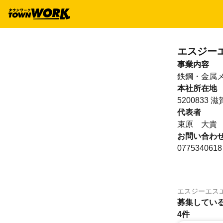
エスジー
事業内容
鉄鋼・金属
本社所在地
520083
代表者
束原 大貴
お問い合わ
0775340618
エスジーエス
募集してい
4件