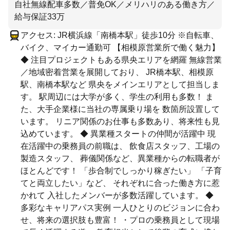
自社無線配車多数／普免OK／メリハリのある働き方／
給与保証33万
アクセス: JR横浜線「南橋本駅」徒歩10分 ※自転車、
バイク、マイカー通勤可 【相模原営業所で働く魅力】
◆ 注目プロジェクトもある県央エリアを網羅 無線営業
／地域密着営業を展開しており、 JR橋本駅、相模原
駅、南橋本駅など 県央をメインエリアとして担当しま
す。 駅周辺には大学が多く、学生の利用も多数！ ま
た、大手企業様に当社の専属乗り場を 数箇所設置して
います。 リニア関係のお仕事も多数あり、将来性も見
込めています。 ◆ 異業種スタートの仲間が活躍中 現
在活躍中の乗務員の前職は、 飲食店スタッフ、工場の
製造スタッフ、 葬儀関係など、異業種からの転職者が
ほとんどです！ 「歩合制でしっかり稼ぎたい」 「子育
てと両立したい」など、 それぞれに合った働き方に惹
かれて 入社したメンバーが多数活躍しています。 ◆
多彩なキャリアパス実例 一人ひとりのビジョンに合わ
せ、将来の選択肢も豊富！ ・プロの乗務員として現場