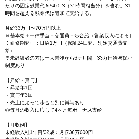
たりの固定残業代￥54,013（31時間相当分）を含む。31
時間を超える残業代は追加で支給する。
月給33万円〜70万円以上
※基本給＋一律手当＋交通費＋歩合給（営業収入による）
※研修期間中：日給1万円（保証24日間、別途交通費支
給）
※未経験者の方は一人乗務から6ヶ月間、33万円給与保証
制度あり
【昇給・賞与】
・昇給年1回
・賞与年3回
・売上によって歩合と別に賞与あり！
◎毎月の収入に応じて4ヶ月毎ボーナス支給
【月収例】
未経験入社1年目/32歳：月収38万600円