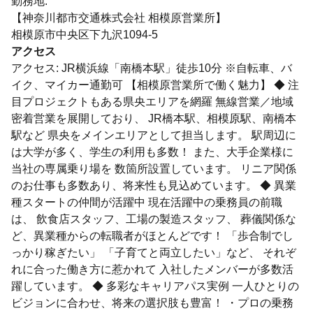
勤務地:
【神奈川都市交通株式会社 相模原営業所】
相模原市中央区下九沢1094-5
アクセス
アクセス: JR横浜線「南橋本駅」徒歩10分 ※自転車、バ
イク、マイカー通勤可 【相模原営業所で働く魅力】 ◆ 注
目プロジェクトもある県央エリアを網羅 無線営業／地域
密着営業を展開しており、 JR橋本駅、相模原駅、南橋本
駅など 県央をメインエリアとして担当します。 駅周辺に
は大学が多く、学生の利用も多数！ また、大手企業様に
当社の専属乗り場を 数箇所設置しています。 リニア関係
のお仕事も多数あり、将来性も見込めています。 ◆ 異業
種スタートの仲間が活躍中 現在活躍中の乗務員の前職
は、 飲食店スタッフ、工場の製造スタッフ、 葬儀関係な
ど、異業種からの転職者がほとんどです！ 「歩合制でし
っかり稼ぎたい」 「子育てと両立したい」など、 それぞ
れに合った働き方に惹かれて 入社したメンバーが多数活
躍しています。 ◆ 多彩なキャリアパス実例 一人ひとりの
ビジョンに合わせ、将来の選択肢も豊富！ ・プロの乗務