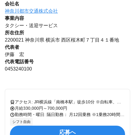
会社名
神奈川都市交通株式会社
事業内容
タクシー・送迎サービス
所在住所
2200021 神奈川県 横浜市 西区桜木町７丁目４１番地
代表者
伊藤 宏
代表電話番号
0453240100
アクセス: JR横浜線「南橋本駅」徒歩10分 ※自転車、バイク、マイカー通勤可 【相模原営業所で働く魅力】 ◆ 注目プロジェクトもある県央エリアを網羅 無線営業／地域密着営業を展開しており、 JR橋本駅、相模原駅、南橋本駅など 県央をメインエリアとして担当します。 駅周辺には大学が多く、学生の利用も多数！ また、大手企業様に当社の専属乗り場を 数箇所設置しています。 リニア関係のお仕事も多数あり、将来性も見込めています。 ◆ 異業種スタートの仲間が活躍中 現在活躍中の乗務員の前職は、 飲食店スタッフ、工場の製造スタッフ、 葬儀関係など、異業種からの転職者がほとんどです！ 「歩合制でしっかり稼ぎたい」 「子育てと両立したい」など、 それぞれに合った働き方に惹かれて 入社したメンバーが多数活躍しています。 ◆ 多彩なキャリアパス実例 一人ひとりのビジョンに合わせ、将来の選択肢も豊富！ ・プロの乗務員として現場で長く活躍する道 ・教育担当として後輩の育成に携わる道 ・事務管理職へとジョブチェンジする道 など、実際にさまざまな選択をして キャリアアップを叶えた先輩たちがたくさんいます。
月給330,000円～700,000円
勤務時間・曜日: 隔日勤務： 月12回乗務 ※1乗務20時間（実働17時間、休憩3時間） ・7:00～翌3:00 ・13:00～翌9:00 ・10:00～翌6:00 《定時制》月8回乗務 ・隔日勤務、日勤・夜勤もあり ライフスタイルに合わせて、無理のない働き方を実現可能！ シフトについてはいつでも相談してください！
シフト自由
応募へ