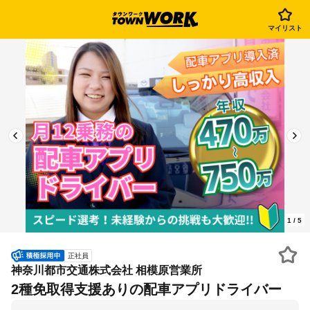
マイリスト
1
/
5
正社員
神奈川都市交通株式会社 相模原営業所
2種免取得支援ありの配車アプリドライバー