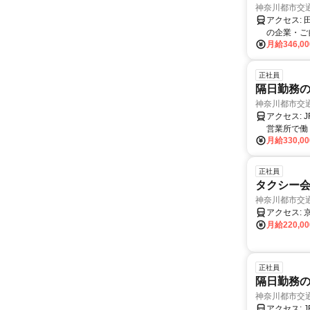
神奈川都市交
アクセス: 田園都市線「市が尾駅」徒歩5分 ※自転車、バイク、マイカー通勤可 ◎東京や神奈川
の企業・ご
月給346,0
正社員
隔日勤務
神奈川都市交
アクセス: JR横浜線「鴨居駅」徒歩8分 ※自転車、バイク、マイカー通勤可 【港北ニュータウン
営業所で働く魅力】 ◆ 圧倒的な専用乗り場数と安
月給330,0
設、総合病
港北区綱島・港北
員の羽田空港
正社員
浜」から徒
タクシー
ョッピング
神奈川都市交
車で通勤しているメンバ
年ほどで、
月給220,0
いった 当
正社員
隔日勤務
神奈川都市交
アクセス: JR横浜線「南橋本駅」徒歩10分 ※自転車、バイク、マイカー通勤可 【相模原営業所