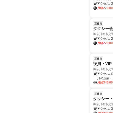
月給220,0
正社員
タクシー
神奈川都市交
月給220,0
正社員
役員・VI
神奈川都市交
アクセス: 京急線「金沢八景駅」徒歩5分以内 ※自転車、バイク、マイカー通勤可 ◎東京や神奈
川の企業・
月給346,0
正社員
タクシー・
神奈川都市交