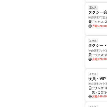
正社員
タクシー
神奈川都市交
月給220,0
正社員
タクシー・
神奈川都市交
月給220,0
正社員
役員・VI
神奈川都市交
アクセス: 小田急線「鶴間駅」徒歩5分 ※自転車、バイク、マイカー通勤可 ◎東京や神奈川の企
業・ご自宅
月給346,0