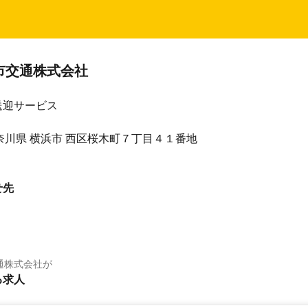
市交通株式会社
送迎サービス
 神奈川県 横浜市 西区桜木町７丁目４１番地
せ先
通株式会社
が
る求人