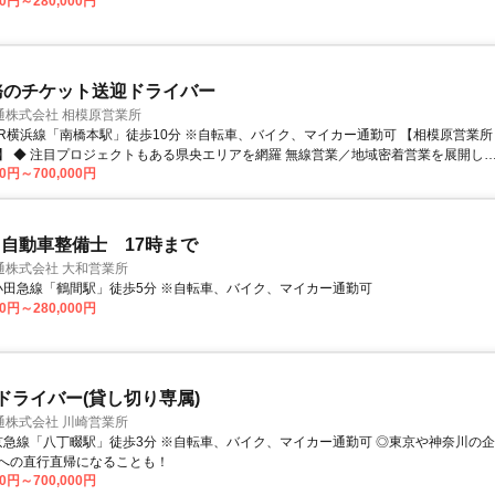
00円～280,000円
務のチケット送迎ドライバー
通株式会社 相模原営業所
着営業を展開して
00円～700,000円
R橋本駅、相模原駅、南橋本駅など 県央をメインエリアとして担当します。 駅周辺に
 また、大手企業様に当社の専属乗り場を 数箇所設置していま
のお仕事も多数あり、将来性も見込めています。 ◆ 異業種スタートの仲間が活
活躍中の乗務員の前職は、 飲食店スタッフ、工場の製造スタッフ、 葬儀関係など、
自動車整備士 17時まで
す！ 「歩合制でしっかり稼ぎたい」 「子育てと両立したい」な
通株式会社 大和営業所
れに合った働き方に惹かれて 入社したメンバーが多数活躍しています。 ◆ 多彩なキ
アクセス: 小田急線「鶴間駅」徒歩5分 ※自転車、バイク、マイカー通勤可
 一人ひとりのビジョンに合わせ、将来の選択肢も豊富！ ・プロの乗務員として
00円～280,000円
活躍する道 ・教育担当として後輩の育成に携わる道 ・事務管理職へとジョブチェン
Pドライバー(貸し切り専属)
通株式会社 川崎営業所
への直行直帰になることも！
00円～700,000円