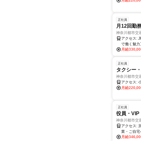
月給220,0
正社員
月12回勤
神奈川都市交
アクセス: JR横浜線「南橋本駅」徒歩10分 ※自転車、バイク、マイカー通勤可 【相模原営業所
で働く魅力】 ◆ 注目プロジェクトもある県央エリアを網羅 無線営業／地域密
月給330,0
おり、 J
大学が多く、学生の利用も多数！
す。 リニア関係
正社員
躍中 現在
タクシー・
業種からの転職者がほとんどで
神奈川都市交
ど、 それぞ
ャリアパス実例
月給220,0
現場で長く
ジする道 など、実際にさまざまな選択をして キャリアアップを叶えた先輩たちがたくさんいま
す。
正社員
役員・VI
神奈川都市交
アクセス: 京急線「八丁畷駅」徒歩3分 ※自転車、バイク、マイカー通勤可 ◎東京や神奈川の企
業・ご自宅
月給346,0