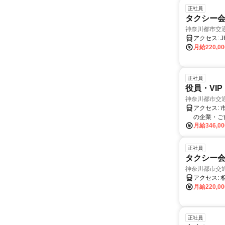
正社員
タクシー
神奈川都市交
月給220,0
正社員
役員・VI
神奈川都市交
アクセス: 市営地下鉄「高島町駅」徒歩0分 ※自転車、バイク、マイカー通勤可 ◎東京や神奈川
の企業・ご
月給346,0
正社員
タクシー
神奈川都市交
ア
月給220,0
正社員