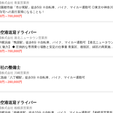
通株式会社 青葉営業所
自宅への直行直帰になることも！
00円～700,000円
の空港送迎ドライバー
通株式会社 港北ニュータウン営業所
定の仕事量 青葉区、都筑区、緑区の商業施
00円～700,000円
院、 企業内に、専用乗り場充実！ 田園都市線の各駅に当社専用乗り場あり。 横浜市
区日吉を メインエリアとして担当します。 各大手航空会社客室社員、 運行社
・成田空港送迎も多数！ 子育てタクシーも運行しています。 ◆ 「ららぽーと横
歩2分 営業所は「ららぽーと横浜」のすぐ目の前！ お仕事帰りに夕飯の買い物や シ
会社の整備士
を気軽に済ませられる、 とても便利な環境です。 駅からも徒歩15分程度なので、 
通株式会社 川崎営業所
ーもたくさんいます。 ◆ 安定感を求めて若手や女性が急増中！ ここ数
アクセス: 京急線「八丁畷駅」徒歩3分 ※自転車、バイク、マイカー通勤可
若手や女性の新しい仲間が急増しています！ 「社歴の長さ」「地域密着の強み」と
00円～280,000円
社ならではの安定性があるからこそ、 未経験からでも安心して長く働ける環境です。
の空港送迎ドライバー
通株式会社 相模原営業所