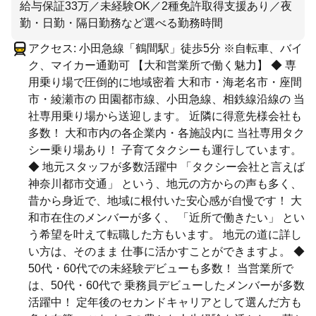
給与保証33万／未経験OK／2種免許取得支援あり／夜
勤・日勤・隔日勤務など選べる勤務時間
アクセス: 小田急線「鶴間駅」徒歩5分 ※自転車、バイ
ク、マイカー通勤可 【大和営業所で働く魅力】 ◆ 専
用乗り場で圧倒的に地域密着 大和市・海老名市・座間
市・綾瀬市の 田園都市線、小田急線、相鉄線沿線の 当
社専用乗り場から送迎します。 近隣に得意先様会社も
多数！ 大和市内の各企業内・各施設内に 当社専用タク
シー乗り場あり！ 子育てタクシーも運行しています。
◆ 地元スタッフが多数活躍中 「タクシー会社と言えば
神奈川都市交通」 という、地元の方からの声も多く、
昔から身近で、地域に根付いた安心感が自慢です！ 大
和市在住のメンバーが多く、 「近所で働きたい」 とい
う希望を叶えて転職した方もいます。 地元の道に詳し
い方は、そのまま 仕事に活かすことができますよ。 ◆
50代・60代での未経験デビューも多数！ 当営業所で
は、50代・60代で 乗務員デビューしたメンバーが多数
活躍中！ 定年後のセカンドキャリアとして選んだ方も