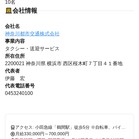
10名
会社情報
会社名
神奈川都市交通株式会社
事業内容
タクシー・送迎サービス
所在住所
2200021 神奈川県 横浜市 西区桜木町７丁目４１番地
代表者
伊藤 宏
代表電話番号
0453240100
アクセス: 小田急線「鶴間駅」徒歩5分 ※自転車、バイク、マイカー通勤可 【大和営業所で働く魅力】 ◆ 専用乗り場で圧倒的に地域密着 大和市・海老名市・座間市・綾瀬市の 田園都市線、小田急線、相鉄線沿線の 当社専用乗り場から送迎します。 近隣に得意先様会社も多数！ 大和市内の各企業内・各施設内に 当社専用タクシー乗り場あり！ 子育てタクシーも運行しています。 ◆ 地元スタッフが多数活躍中 「タクシー会社と言えば神奈川都市交通」 という、地元の方からの声も多く、 昔から身近で、地域に根付いた安心感が自慢です！ 大和市在住のメンバーが多く、 「近所で働きたい」 という希望を叶えて転職した方もいます。 地元の道に詳しい方は、そのまま 仕事に活かすことができますよ。 ◆ 50代・60代での未経験デビューも多数！ 当営業所では、50代・60代で 乗務員デビューしたメンバーが多数活躍中！ 定年後のセカンドキャリアとして選んだ方も多く在籍。 これまでの豊かな人生経験を活かし、 落ち着いた雰囲気で自分らしく働けます。
月給330,000円～700,000円