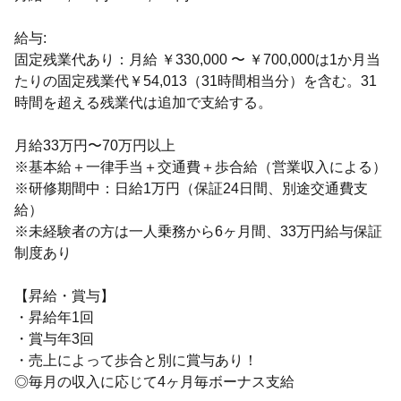
給与:
固定残業代あり：月給 ￥330,000 〜 ￥700,000は1か月当
たりの固定残業代￥54,013（31時間相当分）を含む。31
時間を超える残業代は追加で支給する。
月給33万円〜70万円以上
※基本給＋一律手当＋交通費＋歩合給（営業収入による）
※研修期間中：日給1万円（保証24日間、別途交通費支
給）
※未経験者の方は一人乗務から6ヶ月間、33万円給与保証
制度あり
【昇給・賞与】
・昇給年1回
・賞与年3回
・売上によって歩合と別に賞与あり！
◎毎月の収入に応じて4ヶ月毎ボーナス支給