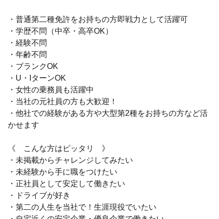
・普通第二種免許をお持ちの方即戦力として活躍可
・学歴不問（中卒・高卒OK）
・経験不問
・年齢不問
・ブランクOK
・U・IターンOK
・女性の乗務員も活躍中
・当社の元社員の方も大歓迎！
・他社での経験がある方や大型第2種をお持ちの方など活
かせます
《 こんな方はピッタリ 》
・未掲載からチャレンジしてみたい
・未経験から手に職をつけたい
・正社員として安定して働きたい
・ドライブが好き
・第二の人生を当社で！生涯現役でいたい
・自宅近くの安定企業・優良企業で働きたい