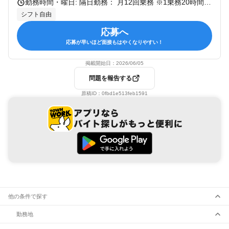
勤務時間・曜日: 隔日勤務： 月12回乗務 ※1乗務20時間（実働17時間、休憩3時間） ・7:00～翌3:00 ・13:00～翌9:00 ・10:00～翌6:00 《定時制》月8回乗務 ・隔日勤務、日勤・夜勤もあり ライフスタイルに合わせて、無理のない働き方を実現可能！ シフトについてはいつでも相談してください！
シフト自由
応募へ
応募が早いほど面接もはやくなりやすい！
掲載開始日：
2026/06/05
問題を報告する
原稿ID：
0fbd1e513feb1591
他の条件で探す
勤務地