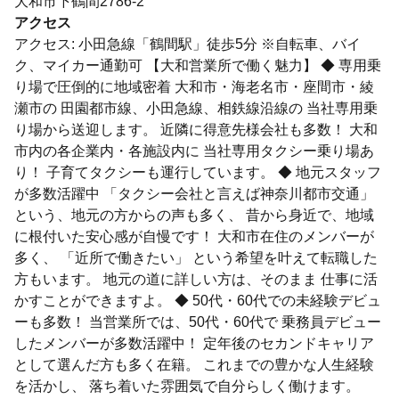
大和市下鶴間2786-2
アクセス
アクセス: 小田急線「鶴間駅」徒歩5分 ※自転車、バイ
ク、マイカー通勤可 【大和営業所で働く魅力】 ◆ 専用乗
り場で圧倒的に地域密着 大和市・海老名市・座間市・綾
瀬市の 田園都市線、小田急線、相鉄線沿線の 当社専用乗
り場から送迎します。 近隣に得意先様会社も多数！ 大和
市内の各企業内・各施設内に 当社専用タクシー乗り場あ
り！ 子育てタクシーも運行しています。 ◆ 地元スタッフ
が多数活躍中 「タクシー会社と言えば神奈川都市交通」
という、地元の方からの声も多く、 昔から身近で、地域
に根付いた安心感が自慢です！ 大和市在住のメンバーが
多く、 「近所で働きたい」 という希望を叶えて転職した
方もいます。 地元の道に詳しい方は、そのまま 仕事に活
かすことができますよ。 ◆ 50代・60代での未経験デビュ
ーも多数！ 当営業所では、50代・60代で 乗務員デビュー
したメンバーが多数活躍中！ 定年後のセカンドキャリア
として選んだ方も多く在籍。 これまでの豊かな人生経験
を活かし、 落ち着いた雰囲気で自分らしく働けます。