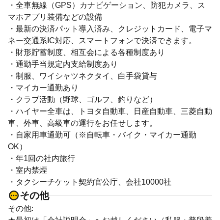
・全車無線（GPS）カナビゲーション、防犯カメラ、ス
マホアプリ装備などの設備
・最新の決済パット導入済み、クレジットカード、電子マ
ネー交通系IC対応、スマートフォンで決済できます。
・財形貯蓄制度、相互会による各種制度あり
・通勤手当規定内支給制度あり
・制服、ワイシャツネクタイ、白手袋貸与
・マイカー通勤あり
・クラブ活動（野球、ゴルフ、釣りなど）
・ハイヤー全車は、トヨタ自動車、日産自動車、三菱自動
車、外車、高級車の運行をお任せします。
・自家用車通勤可（※自転車・バイク・マイカー通勤
OK）
・年1回の社内旅行
・室内禁煙
・タクシーチケット契約官公庁、会社10000社
その他
その他: