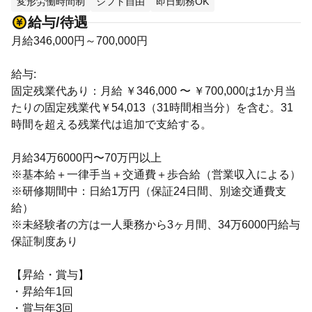
変形労働時間制
シフト自由
即日勤務OK
給与/待遇
月給346,000円～700,000円
給与:
固定残業代あり：月給 ￥346,000 〜 ￥700,000は1か月当
たりの固定残業代￥54,013（31時間相当分）を含む。31
時間を超える残業代は追加で支給する。
月給34万6000円〜70万円以上
※基本給＋一律手当＋交通費＋歩合給（営業収入による）
※研修期間中：日給1万円（保証24日間、別途交通費支
給）
※未経験者の方は一人乗務から3ヶ月間、34万6000円給与
保証制度あり
【昇給・賞与】
・昇給年1回
・賞与年3回