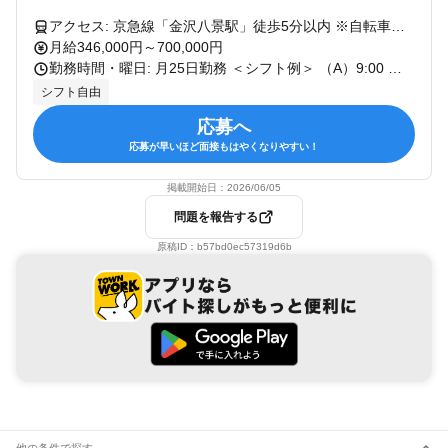
アクセス: 京急線「金沢八景駅」徒歩5分以内 ※自転車、バイク、マイカー通勤可 ◎東京や神奈川の企業・ご自宅への直行直帰になることも！
月給346,000円～700,000円
勤務時間・曜日: 月25日勤務 ＜シフト例＞ （A）9:00 〜 翌9:00（隔日勤務） 1日で2日分をまとめて働くスタイルです。例えば、夕方に役員の方を会食先へお送りした後、会食が終わるまでの数時間は待機時間。このシフトの翌日は、丸一日が休み（明番）になるため、プライベートの時間をたっぷり確保できます！ （B）9:00 〜 翌2:00（夜勤を含むシフト） 主に役員の方の夜のスケジュール（夜間の会合や急な移動など）をカバーするシフトです。 （C）9:00 〜 21:00（日勤のロングシフト） 朝の出勤から、日中のご移動、夕方以降の退勤までを1日でカバーする日勤ベースの働き方です。 ライフスタイルに合わせて、無理のない働き方を実現可能！ シフトについてはいつでも相談してください！
シフト自由
応募へ
応募が早いほど面接もはやくなりやすい！
掲載開始日：
2026/06/05
問題を報告する
原稿ID：
b57bd0ec57319d6b