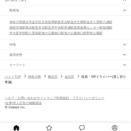
他の条件で探す
勤務地
神奈川県
横浜市
金沢区
京急富岡駅
能見台駅
金沢文庫駅
金沢八景駅
六浦駅
南部市場駅
鳥浜駅
並木北駅
並木中央駅
幸浦駅
産業振興センター駅
福浦駅
市大医学部駅
八景島駅
海の公園柴口駅
海の公園南口駅
野島公園駅
特徴
雇用形態
キーワード
バイトTOP
神奈川県
横浜市
金沢区
役員・VIPドライバー(貸し切り
専属)
ヘルプ・お問い合わせ
サイトマップ
利用規約・プライバシーポリシー
[企業]求人広告の掲載相談