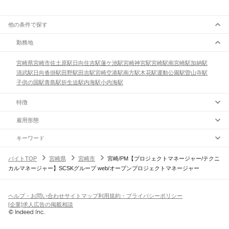
他の条件で探す
勤務地
宮崎県
宮崎市
佐土原駅
日向住吉駅
蓮ケ池駅
宮崎神宮駅
宮崎駅
南宮崎駅
加納駅
清武駅
日向沓掛駅
田野駅
田吉駅
宮崎空港駅
南方駅
木花駅
運動公園駅
曽山寺駅
子供の国駅
青島駅
折生迫駅
内海駅
小内海駅
特徴
雇用形態
キーワード
バイトTOP
宮崎県
宮崎市
宮崎/PM【プロジェクトマネージャー/テクニ
カルマネージャー】SCSKグループ web/オープンプロジェクトマネージャー
ヘルプ・お問い合わせ
サイトマップ
利用規約・プライバシーポリシー
[企業]求人広告の掲載相談