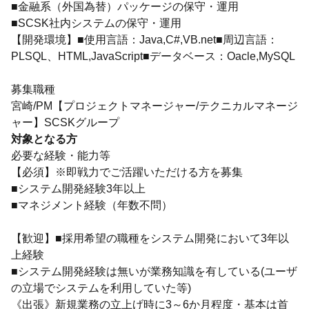
■金融系（外国為替）パッケージの保守・運用
■SCSK社内システムの保守・運用
【開発環境】■使用言語：Java,C#,VB.net■周辺言語：
PLSQL、HTML,JavaScript■データベース：Oacle,MySQL
募集職種
宮崎/PM【プロジェクトマネージャー/テクニカルマネージ
ャー】SCSKグループ
対象となる方
必要な経験・能力等
【必須】※即戦力でご活躍いただける方を募集
■システム開発経験3年以上
■マネジメント経験（年数不問）
【歓迎】■採用希望の職種をシステム開発において3年以
上経験
■システム開発経験は無いが業務知識を有している(ユーザ
の立場でシステムを利用していた等)
《出張》新規業務の立上げ時に3～6か月程度・基本は首