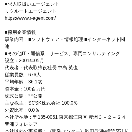
■求人取扱いエージェント
リクルートエージェント
https://www.r-agent.com/
■採用企業情報
事業内容：■ソフトウェア・情報処理 ■インターネット関
連
■その他IT・通信系、サービス、専門コンサルティング
設立：2001年05月
代表者：代表取締役社長 中島 英也
従業員数：676人
平均年齢：36.1歳
資本金：100百万円
株式公開：非公開
主な株主：SCSK株式会社 100.0％
外資比率：0.0％
本社所在地：〒135-0061 東京都江東区 豊洲３－２－２４
豊洲フォレシア
本社以外の事業所：《開発センター》秋田/岩手/横浜/石川/