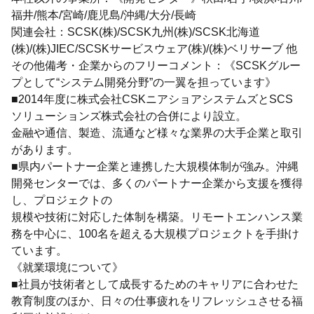
福井/熊本/宮崎/鹿児島/沖縄/大分/長崎
関連会社：SCSK(株)/SCSK九州(株)/SCSK北海道
(株)/(株)JIEC/SCSKサービスウェア(株)/(株)ベリサーブ 他
その他備考・企業からのフリーコメント：《SCSKグルー
プとして“システム開発分野”の一翼を担っています》
■2014年度に株式会社CSKニアショアシステムズとSCS
ソリューションズ株式会社の合併により設立。
金融や通信、製造、流通など様々な業界の大手企業と取引
があります。
■県内パートナー企業と連携した大規模体制が強み。沖縄
開発センターでは、多くのパートナー企業から支援を獲得
し、プロジェクトの
規模や技術に対応した体制を構築。リモートエンハンス業
務を中心に、100名を超える大規模プロジェクトを手掛け
ています。
《就業環境について》
■社員が技術者として成長するためのキャリアに合わせた
教育制度のほか、日々の仕事疲れをリフレッシュさせる福