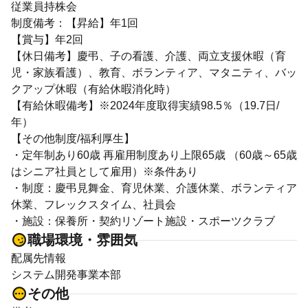
従業員持株会
制度備考：【昇給】年1回
【賞与】年2回
【休日備考】慶弔、子の看護、介護、両立支援休暇（育
児・家族看護）、教育、ボランティア、マタニティ、バッ
クアップ休暇（有給休暇消化時）
【有給休暇備考】※2024年度取得実績98.5％（19.7日/
年）
【その他制度/福利厚生】
・定年制あり60歳 再雇用制度あり上限65歳 （60歳～65歳
はシニア社員として雇用）※条件あり
・制度：慶弔見舞金、育児休業、介護休業、ボランティア
休業、フレックスタイム、社員会
・施設：保養所・契約リゾート施設・スポーツクラブ
職場環境・雰囲気
配属先情報
システム開発事業本部
その他