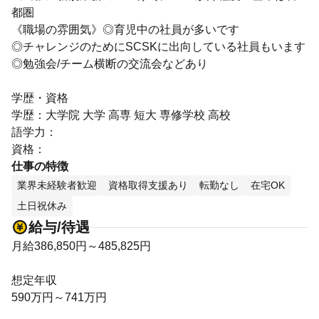
都圏
《職場の雰囲気》◎育児中の社員が多いです
◎チャレンジのためにSCSKに出向している社員もいます
◎勉強会/チーム横断の交流会などあり
学歴・資格
学歴：大学院 大学 高専 短大 専修学校 高校
語学力：
資格：
仕事の特徴
業界未経験者歓迎
資格取得支援あり
転勤なし
在宅OK
土日祝休み
給与/待遇
月給386,850円～485,825円
想定年収
590万円～741万円