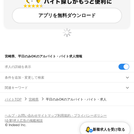
アプリを無料ダウンロード
宮崎県、平日のみOKのアルバイト・バイト求人情報
求人の詳細を表示
条件を追加・変更して検索
市区町村を追加・変更
関連キーワード
宮崎県 平日のみok
宮崎県 平日のみ
宮崎県 平日のみOK 味噌
宮崎県
駅を追加・変更
バイトTOP
宮崎県
平日のみOKのアルバイト・バイト・求人
宮崎県 平日のみOK 島之内
宮崎県 宮崎市 平日のみ
宮崎県
すべて
宮崎市
都城市
延岡市
日南市
小林市
日向市
串間市
西都市
えびの市
清武町
職種を追加・変更
JR日豊本線(佐伯～鹿児島中央)
北諸県郡
西諸県郡
東諸県郡
児湯郡
東臼杵郡
西臼杵郡
市棚駅
北川駅
日向長井駅
北延岡駅
延岡駅
南延岡駅
旭ケ丘駅
土々呂駅
門川駅
飲食・フードサービス
ヘルプ・お問い合わせ
サイトマップ
利用規約・プライバシーポリシー
特徴を追加・変更
日向市駅
財光寺駅
南日向駅
美々津駅
東都農駅
都農駅
川南駅
高鍋駅
日向新富駅
飲食・フードサービス
すべて
[企業]求人広告の掲載相談
佐土原駅
日向住吉駅
蓮ケ池駅
宮崎神宮駅
宮崎駅
南宮崎駅
加納駅
清武駅
日向沓掛駅
ホールスタッフ
キッチンスタッフ
皿洗い・洗い場
精肉・鮮魚加工
給食調理
人気
田野駅
青井岳駅
山之口駅
餅原駅
三股駅
都城駅
西都城駅
五十市駅
雇用形態を追加・変更
新着求人を受け取る
パン屋（ベーカリー）
フードカウンター販売員
バー（BAR）・バーテンダー
日払いOK
高校生歓迎
学生歓迎
深夜の仕事
髪型・髪色自由
ひげOK
ネイルOK