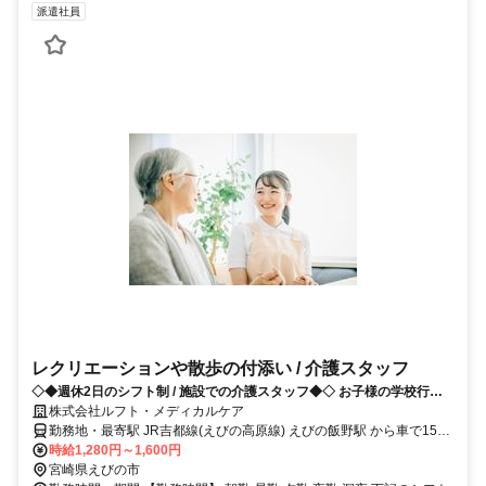
派遣社員
レクリエーションや散歩の付添い / 介護スタッフ
◇◆週休2日のシフト制 / 施設での介護スタッフ◆◇ お子様の学校行事
や発熱等の急なお休みにも対応可
株式会社ルフト・メディカルケア
勤務地・最寄駅 JR吉都線(えびの高原線) えびの飯野駅 から車で15分
JR吉都線(えびの高原線) 都城駅 ・車通勤OK (※無料駐車場あり)
時給1,280円～1,600円
宮崎県えびの市