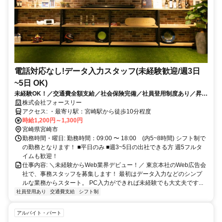
電話対応なし!データ入力スタッフ(未経験歓迎/週3日
~5日 OK)
未経験OK！／交通費全額支給／社会保険完備／社員登用制度あり／昇給
あり
株式会社フォースリー
アクセス: ・最寄り駅：宮崎駅から徒歩10分程度
時給1,200円～1,300円
宮崎県宮崎市
勤務時間・曜日: 勤務時間：09:00 〜 18:00 (内5~8時間) シフト制で
の勤務となります！ ■平日のみ ■週3~5日の出社できる方 週5フルタ
イムも歓迎！
仕事内容: ＼未経験からWeb業界デビュー！／ 東京本社のWeb広告会
社で、事務スタッフを募集します！ 最初はデータ入力などのシンプ
ルな業務からスタート。 PC入力ができれば未経験でも大丈夫です...
社員登用あり
交通費支給
シフト制
アルバイト・パート