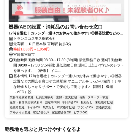
機器(AED)設置・消耗品のお問い合わせ窓口
17時台退社｜カレンダー通りのお休みで働きやすい◎機器設置などの問
合せ窓口＠宮崎駅前
トランスコスモス株式会社
最寄駅 ＪＲ日豊本線 宮崎駅 徒歩3分
時給1,030円～1,050円
宮崎県宮崎市
勤務時間 勤務時間 08:30～17:30 (8時間) 最低勤務日数 週4日 勤務時
間 09:00～17:30 (7.5時間) 最低勤務日数 週4日 上記いずれかのシフト
を選べます。 【研修】 イニ...
基本情報 17時台退社｜カレンダー通りのお休みで働きやすい◎機器
設置などの問合せ窓口＠宮崎駅前 マニュアルをしっかり完備！丁寧
な研修＆しっかりサポートで安心して働けます♪ 【職種】 機器
（AED）設...
業界未経験者歓迎
社員登用あり
主婦・主夫歓迎
長期
フリーター歓迎
産休・育休取得実績あり
固定時間制
平日のみOK
転勤なし
未経験者歓迎
経験者歓迎
ネイルOK
残業なし
有資格者歓迎
ブランクOK
交通費支給
フルタイム歓迎
駅近5分以内
家庭都合休OK
ピアスOK
勤務地も選ぶと見つけやすくなるよ