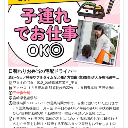
日替わりお弁当の宅配ドライバー
週2～5日／時短やフルタイムなど働き方自由♪主婦(夫)さん多数活躍中！
サポート体制バッチリなのでお子さんの行事でのお休みなども取りやす
ワタミの宅食 610_宮崎都城営業所_平日
い◎
アクセス ＪＲ日豊本線 餅原徒歩約22分、ＪＲ日豊本線 三股徒歩約49
分、ＪＲ日豊本線 山之口徒歩約56分
完全歩合制
宮崎県北諸県郡
勤務時間 9:00～17:00の営業時間の中で、自由に働いていただけます
♪ ※営業所稼働日：月～金 ※平日のみOK／午前のみOK ※扶養内勤務
OK／短時間勤務OK ＊勤務時間・曜日応相談／お気軽にご...
仕事内容 ▼仕事内容 高齢の方をはじめとする地域のお宅に日替わり
のお弁当等をお届け・販売する宅配スタッフ業務をお任せします◎