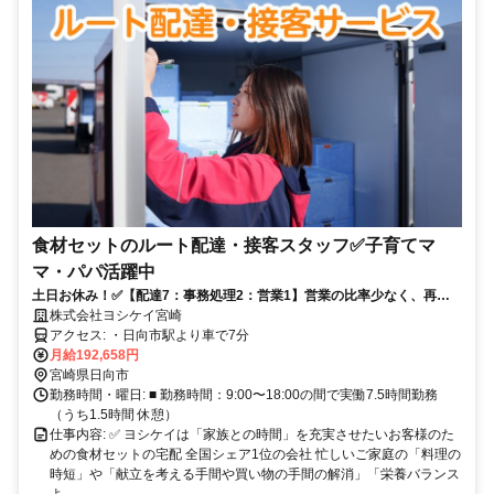
食材セットのルート配達・接客スタッフ✅子育てマ
マ・パパ活躍中
土日お休み！✅【配達7：事務処理2：営業1】営業の比率少なく、再配
達はゼロ。ルート配達でお客様と顔見知りになるため、トラブルも少な
株式会社ヨシケイ宮崎
く未経験者も働きやすい職場です
アクセス: ・日向市駅より車で7分
月給192,658円
宮崎県日向市
勤務時間・曜日: ■ 勤務時間：9:00〜18:00の間で実働7.5時間勤務
（うち1.5時間 休憩）
仕事内容: ✅ ヨシケイは「家族との時間」を充実させたいお客様のた
めの食材セットの宅配 全国シェア1位の会社 忙しいご家庭の「料理の
時短」や「献立を考える手間や買い物の手間の解消」「栄養バランス