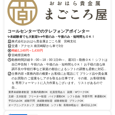
コールセンターでのテレフォンアポインター
✨未経験者でも大歓迎✨⭐午前のみ・午後のみ・短時間もＯＫ！
株式会社おおはら貴金属まごころ屋 宮崎支社
交通・アクセス 南宮崎駅から車で3分
時給1,140円～1,430円
宮崎県宮崎市
勤務時間詳細 9：00～18：00 1日4h～、週3日～勤務ＯＫ！ シフトは
自己申告制！ 午前のみ・午後のみ・短時間もＯＫ！ お子様の急な体
調不良や学校行事など家庭の都合によるシフトの調整も柔軟に対応...
仕事内容 ⭐業務内容の概要⭐ お客様にお電話にて ブランド品や貴金属
のお買取の ご提案をしアポを取るお仕事です。 その後、お客様情報
を 専用フォーマットに入力作業もございます。 リストがあるので
自...
業界未経験者歓迎
扶養内勤務OK
社員登用あり
副業・WワークOK
主婦・主夫歓迎
フリーター歓迎
バイク通勤OK
シフト自由
学歴不問
車通勤OK
平日のみOK
経験不問
未経験者歓迎
経験者歓迎
ブランクOK
オープニングスタッフ
交通費支給
シフト制
長期休暇あり
週4日以上OK