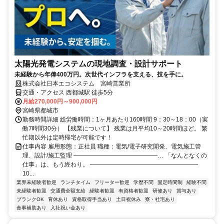
太陽光発電システムの現地調査・設計サポート
未経験から年俸400万円。次世代インフラを支える、技を手に。
株式会社日本エコシステム 宮崎営業所
交通・アクセス 西都城駅 徒歩5分
月給270,000円～900,000円
宮崎県都城市
勤務時間詳細 総労働時間：1ヶ月あたり160時間 9：30～18：00（実
働7時間30分） 【残業について】 残業は月平均10～20時間ほど。 繁
忙期以外は定時帰宅が可能です！
仕事内容 雇用形態：正社員 職種：電気/電子研究開発、電気施工管
理、設計/施工監理 ――――――――――――――… 「なんとなくの
仕事」は、もう終わり。 ――――――――――――――――――
10...
業界未経験者歓迎
ランチタイム
フリーター歓迎
学歴不問
固定時間制
経験不問
未経験者歓迎
交通費全額支給
経験者歓迎
有資格者歓迎
研修あり
賞与あり
ブランクOK
育休あり
資格取得手当あり
土日祝休み
寮・社宅あり
食事補助あり
入社祝い金あり