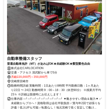
自動車整備スタッフ
普通自動車免許（MT）があればOK★未経験OK★髪型髪色自由
株式会社CARLOCATION
交通・アクセス 清武駅から車で5分
月給220,000円～350,000円
宮崎県宮崎市
勤務時間詳細 実働時間：1日あたり8時間 平均勤務日数：1ヶ月あた
り22日 〜 24日 勤務時間 9：00～18：30（休憩90分） ※残業月平均
23ｈ ※詳細は面接時にお伝えします！
仕事内容 ─┘─┘─┘─┘─┘─┘─┘─┘─┘ ▼働きやすい理由＆魅力▼ ✅
未経験からプロへ！資格取得は会社半額負担 ✅賞与年2回で頑張りを
評価！収入UPも可能 ✅転勤なし！地元宮崎で長く安定して働け...