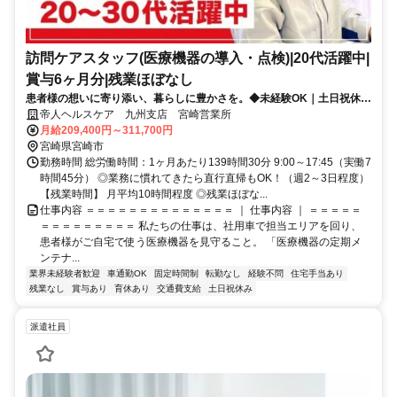
訪問ケアスタッフ(医療機器の導入・点検)|20代活躍中|
賞与6ヶ月分|残業ほぼなし
患者様の想いに寄り添い、暮らしに豊かさを。◆未経験OK｜土日祝休み
｜賞与計6ヶ月分｜残業ほぼなし
帝人ヘルスケア 九州支店 宮崎営業所
月給209,400円～311,700円
宮崎県宮崎市
勤務時間 総労働時間：1ヶ月あたり139時間30分 9:00～17:45（実働7
時間45分） ◎業務に慣れてきたら直行直帰もOK！（週2～3日程度）
【残業時間】 月平均10時間程度 ◎残業ほぼな...
仕事内容 ＝＝＝＝＝＝＝＝＝＝＝＝＝＝ ｜ 仕事内容 ｜ ＝＝＝＝＝
＝＝＝＝＝＝＝＝＝ 私たちの仕事は、社用車で担当エリアを回り、
患者様がご自宅で使う医療機器を見守ること。 「医療機器の定期メ
ンテナ...
業界未経験者歓迎
車通勤OK
固定時間制
転勤なし
経験不問
住宅手当あり
残業なし
賞与あり
育休あり
交通費支給
土日祝休み
派遣社員