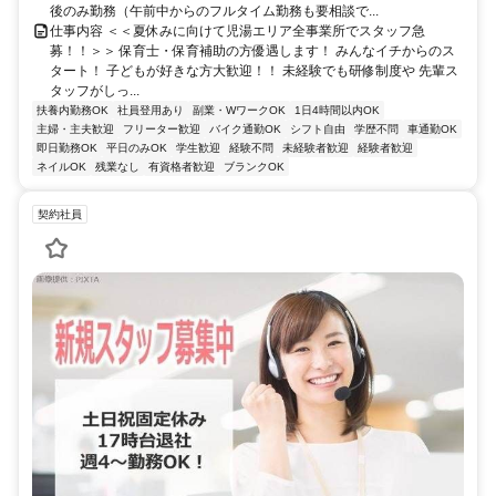
後のみ勤務（午前中からのフルタイム勤務も要相談で...
仕事内容 ＜＜夏休みに向けて児湯エリア全事業所でスタッフ急
募！！＞＞ 保育士・保育補助の方優遇します！ みんなイチからのス
タート！ 子どもが好きな方大歓迎！！ 未経験でも研修制度や 先輩ス
タッフがしっ...
扶養内勤務OK
社員登用あり
副業・WワークOK
1日4時間以内OK
主婦・主夫歓迎
フリーター歓迎
バイク通勤OK
シフト自由
学歴不問
車通勤OK
即日勤務OK
平日のみOK
学生歓迎
経験不問
未経験者歓迎
経験者歓迎
ネイルOK
残業なし
有資格者歓迎
ブランクOK
契約社員