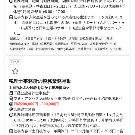
勤務時間・期間 【勤務時間】 朝勤 昼勤 夕勤 夜勤 深夜 下記のシフト
制 （※夜勤・準夜勤は1～2日ほど） ①日勤 ●7:00～16:00 実働8時間
休憩1時間 ②早番 ●8:00～17:00...
仕事内容 入院生活を送っている患者様の生活サポートをお願いしま
す。 具体的には… ●お散歩付き添い ●食事サポート ●入浴サポート ●
トイレ誘導など日常生活のサポート ●誕生会や季節行事などのレク
リ...
制服あり
社員登用あり
主婦・主夫歓迎
準夜勤
資格取得支援あり
長期
給料前払いOK
早朝
学歴不問
車通勤OK
平日のみOK
未経験者歓迎
午前
経験者歓迎
夜間
社会保険完備
70代も応募可
交通費支給
長期歓迎
シフト制
正社員
税理士事務所の税務業務補助
土日祝休み✨経験を活かす税務補助✨
工藤公認会計士事務所
交通・アクセス 宮崎駅から車で5分 ◎マイカー通勤可／駐車場あり
月給200,000円～300,000円
宮崎県宮崎市
勤務時間詳細 実働時間：1日あたり8時間 平均勤務日数：1ヶ月あた
り20日 8:30～17:30（休憩60分） ✅時間外労働あり：月平均10時間
✅36協定における特別条項なし ✅就業時間等は相談...
仕事内容 ✅土日祝休み・年間休日125日 ✅月給20万円～30万円 ✅宮