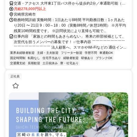
交通・アクセス 大坪東1丁目バス停から徒歩約2分／車通勤可能（駐
車場あり）
月給278,000円以上
宮崎県宮崎市
勤務時間詳細 実働時間：1日あたり8時間 平均勤務日数：1ヶ月あた
り20日 〜 21日 9：00～18：00（実働8時間／休憩1時間） ※月平均
残業10時間程度です。 ※訪問状況により直帰も可能で...
仕事内容 「家族との時間もあきらめない」 将来の幹部候補として、
次世代を担うメンバーの募集です！ ✅仕事内容 ￣￣￣￣￣￣￣￣￣
￣￣￣￣￣￣￣￣￣￣ 法人顧客へ、スマホやWi-Fiなどの 通信イン...
業界未経験者歓迎
主婦・主夫歓迎
フリーター歓迎
学歴不問
車通勤OK
固定時間制
転勤なし
住宅手当あり
経験者歓迎
研修あり
ブランクOK
交通費支給
長期歓迎
土日祝休み
寮・社宅あり
正社員