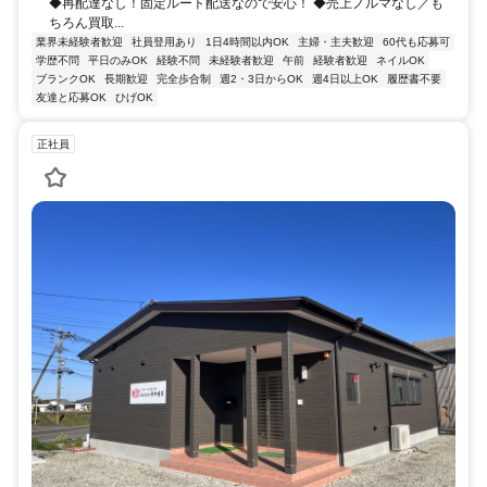
◆再配達なし！固定ルート配送なので安心！ ◆売上ノルマなし／も
ちろん買取...
業界未経験者歓迎
社員登用あり
1日4時間以内OK
主婦・主夫歓迎
60代も応募可
学歴不問
平日のみOK
経験不問
未経験者歓迎
午前
経験者歓迎
ネイルOK
ブランクOK
長期歓迎
完全歩合制
週2・3日からOK
週4日以上OK
履歴書不要
友達と応募OK
ひげOK
正社員