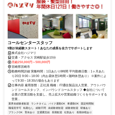
コールセンタースタッフ
9割が未経験スタート！あなたの成長を全力でサポートします
株式会社ハジマリ
交通・アクセス 宮崎駅徒歩10分
月給250,000円～500,000円
宮崎県宮崎市
勤務時間詳細 実働時間：1日あたり8時間 平均勤務日数：1ヶ月あた
り20日 9:00～18:00（内お昼休憩1時間＋随時休憩あり） ※案件によ
って9:30～18:30の場合もあります
仕事内容 雇用形態：正社員 職種：IT/通信製品法人営業、アウトバウ
ンドコールスタッフ、インバウンドコールスタッフ ◆会社について
企業の営業活動を支援し、売上拡大や営業組織づくりをサポートする
営業...
業界未経験者歓迎
ランチタイム
バイク通勤OK
車通勤OK
固定時間制
職場見学可
転勤なし
経験不問
未経験者歓迎
経験者歓迎
研修あり
ブランクOK
育休あり
交通費支給
長期歓迎
社割あり
長期休暇あり