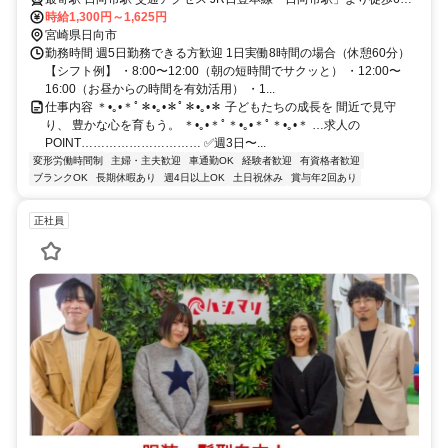
時給1,300円～1,625円
✓車通勤OK ✓バイク通勤OK
宮崎県日向市
勤務時間 週5日勤務できる方歓迎 1日実働8時間の場合（休憩60分）
【シフト例】 ・8:00〜12:00（朝の短時間でサクッと） ・12:00〜
16:00（お昼からの時間を有効活用） ・1...
仕事内容 ＊•｡•＊ﾟ＊•｡•＊ﾟ＊•｡•＊ 子どもたちの成長を 間近で見守
り、 豊かな心を育もう。 ＊•｡•＊ﾟ＊•｡•＊ﾟ＊•｡•＊ …求人の
POINT………………………… ✅週3日〜...
変形労働時間制
主婦・主夫歓迎
車通勤OK
経験者歓迎
有資格者歓迎
ブランクOK
長期休暇あり
週4日以上OK
土日祝休み
賞与年2回あり
正社員