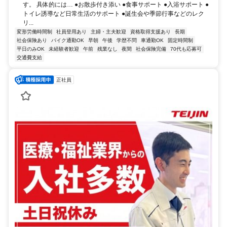
す。 具体的には… ●お散歩付き添い ●食事サポート ●入浴サポート ●
トイレ誘導など日常生活のサポート ●誕生会や季節行事などのレク
リ...
変形労働時間制
社員登用あり
主婦・主夫歓迎
資格取得支援あり
長期
社会保険あり
バイク通勤OK
早朝
午後
学歴不問
車通勤OK
固定時間制
平日のみOK
未経験者歓迎
午前
残業なし
夜間
社会保険完備
70代も応募可
交通費支給
正社員