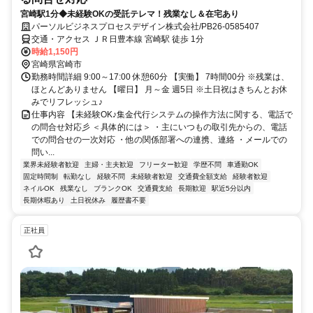
宮崎駅1分◆未経験OKの受託テレマ！残業なし＆在宅あり
パーソルビジネスプロセスデザイン株式会社/PB26-0585407
交通・アクセス ＪＲ日豊本線 宮崎駅 徒歩 1分
時給1,150円
宮崎県宮崎市
勤務時間詳細 9:00～17:00 休憩60分 【実働】 7時間00分 ※残業は、
ほとんどありません 【曜日】 月～金 週5日 ※土日祝はきちんとお休
みでリフレッシュ♪
仕事内容 【未経験OK♪集金代行システムの操作方法に関する、電話で
の問合せ対応彡 ＜具体的には＞ ・主にいつもの取引先からの、電話
での問合せの一次対応 ・他の関係部署への連携、連絡 ・メールでの
問い...
業界未経験者歓迎
主婦・主夫歓迎
フリーター歓迎
学歴不問
車通勤OK
固定時間制
転勤なし
経験不問
未経験者歓迎
交通費全額支給
経験者歓迎
ネイルOK
残業なし
ブランクOK
交通費支給
長期歓迎
駅近5分以内
長期休暇あり
土日祝休み
履歴書不要
正社員