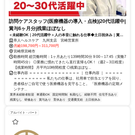
訪問ケアスタッフ(医療機器の導入・点検)|20代活躍中|
賞与6ヶ月分|残業ほぼなし
＜未経験OK｜20代活躍中＞人の本音に触れる仕事◆土日祝休み｜賞与
計6ヶ月分｜残業ほぼなし
帝人ヘルスケア 九州支店 宮崎営業所
月給198,700円～311,700円
宮崎県宮崎市
勤務時間 総労働時間：1ヶ月あたり139時間30分 9:00～17:45（実働7
時間45分） ◎業務に慣れてきたら直行直帰もOK！（週2～3日程度）
【残業時間】 月平均10時間程度 ◎残業ほぼな...
仕事内容 ＝＝＝＝＝＝＝＝＝＝＝＝＝＝ ｜ 仕事内容 ｜ ＝＝＝＝＝
＝＝＝＝＝＝＝＝＝ 私たちの仕事は、社用車で担当エリアを回り、
患者様がご自宅で使う医療機器を見守ること。 「医療機器の定期メ
ンテナ...
業界未経験者歓迎
車通勤OK
固定時間制
転勤なし
経験不問
住宅手当あり
残業なし
研修あり
賞与あり
育休あり
交通費支給
土日祝休み
アルバイト・パート