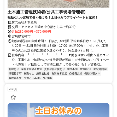
土木施工管理技術者(公共工事現場管理者)
転勤なし✨宮崎で長く働ける！土日休みでプライベートも充実！
株式会社新和産業
交通・アクセス 宮崎市中心部から車で約30分
月給280,000円～370,000円
宮崎県宮崎市
勤務時間詳細 実働時間：1日あたり8時間 平均勤務日数：1ヶ月あた
り20日 〜 21日 勤務時間は8:00～17:00（休憩90分）です。公共工事
中心のため計画的に業務を進めやすく、完全週休2日制（...
仕事内容 ─┘─┘─┘─┘─┘─┘─┘─┘─┘ ▼働きやすい理由＆魅力▼ ✅
公共工事中心で無理のない進行管理が可能！ ✅土日休みでプライベー
トも充実！ ✅転勤なしで宮崎に根ざして長く働ける！ ✅資格取...
制服あり
業界未経験者歓迎
資格取得支援あり
学歴不問
車通勤OK
固定時間制
職場見学可
転勤なし
経験者歓迎
有資格者歓迎
交通費支給
長期休暇あり
履歴書不要
友達と応募OK
ひげOK
正社員