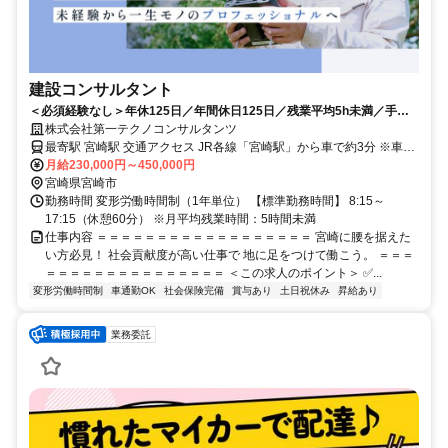
建設コンサルタント
＜必須経験なし＞年休125日／年間休日125日／残業平均5h未満／手厚
い福利厚生
株式会社第一テクノコンサルタンツ
最寄駅 宮崎駅 交通アクセス JR各線「宮崎駅」から車で約3分 ※車通
勤OK（無料駐車場完備）
月給230,000円～450,000円
宮崎県宮崎市
勤務時間 変形労働時間制（1年単位） 【標準勤務時間】 8:15～
17:15（休憩60分） ※月平均残業時間：5時間未満
仕事内容 ＝＝＝＝＝＝＝＝＝＝＝＝＝＝＝＝＝＝ 宮崎に腰を据えた
い方必見！ 社会貢献度が高い仕事で 地に足をつけて働こう。 ＝＝＝
＝＝＝＝＝＝＝＝＝＝＝＝＝＝＝ ＜この求人のポイント＞ ✅...
変形労働時間制
車通勤OK
社会保険完備
賞与あり
土日祝休み
昇給あり
業務委託