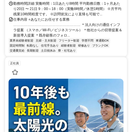
勤務時間詳細 実働時間：1日あたり8時間 平均勤務日数：1ヶ月あた
り20日 〜 21日 9：00～18：00（実働8時間／休憩1時間） ※月平均
残業10時間程度です。 ※訪問状況により直帰も可能で...
仕事内容 ⭐あなたにお任せする業務
………………………………………………… ＊法人向けの通信インフ
ラ提案 （スマホ／Wi-Fi／ビジネスツール） ＊他社からの切替提案＆
新規導入提案 ＊既存顧客のフォロ...
業界未経験者歓迎
主婦・主夫歓迎
フリーター歓迎
学歴不問
車通勤OK
固定時間制
転勤なし
住宅手当あり
経験者歓迎
研修あり
ブランクOK
交通費支給
長期歓迎
土日祝休み
寮・社宅あり
正社員