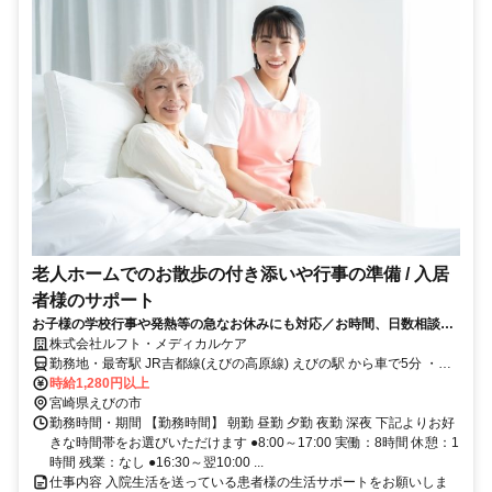
老人ホームでのお散歩の付き添いや行事の準備 / 入居
者様のサポート
お子様の学校行事や発熱等の急なお休みにも対応／お時間、日数相談可
能／未経験・無資格OK
株式会社ルフト・メディカルケア
勤務地・最寄駅 JR吉都線(えびの高原線) えびの駅 から車で5分 ・
車・バイク・自転車通勤OK (※無料駐車場あり)
時給1,280円以上
宮崎県えびの市
勤務時間・期間 【勤務時間】 朝勤 昼勤 夕勤 夜勤 深夜 下記よりお好
きな時間帯をお選びいただけます ●8:00～17:00 実働：8時間 休憩：1
時間 残業：なし ●16:30～翌10:00 ...
仕事内容 入院生活を送っている患者様の生活サポートをお願いしま