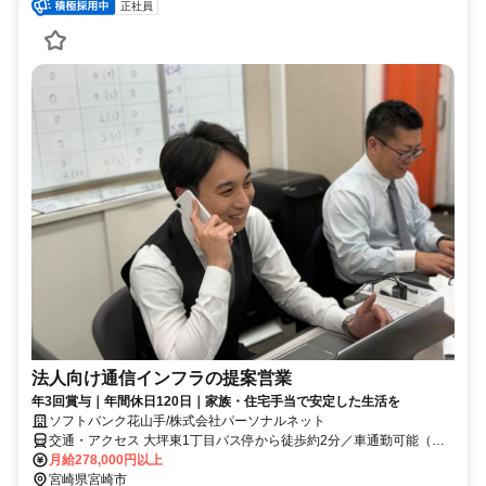
正社員
法人向け通信インフラの提案営業
年3回賞与｜年間休日120日｜家族・住宅手当で安定した生活を
ソフトバンク花山手/株式会社パーソナルネット
交通・アクセス 大坪東1丁目バス停から徒歩約2分／車通勤可能（駐
車場あり）
月給278,000円以上
宮崎県宮崎市