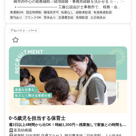
崎市内中心の税務補助 ✅経理経験・事務所経験を活かせる ☆・。:・
＋――――――――――― 工藤公認会計士事務所で、 税務・会...
車通勤OK
固定時間制
職場見学可
転勤なし
経験者歓迎
有資格者歓迎
賞与あり
ブランクOK
育休あり
交通費支給
長期歓迎
土日祝休み
アルバイト・パート
0~5歳児を担当する保育士
週3日以上4時間から出OK！時給1,300円～残業無しで家族との時間も大
切に働ける保育士
富高幼稚園
最寄駅 日向市駅 交通アクセス JR日豊本線「日向市駅」より徒歩6分