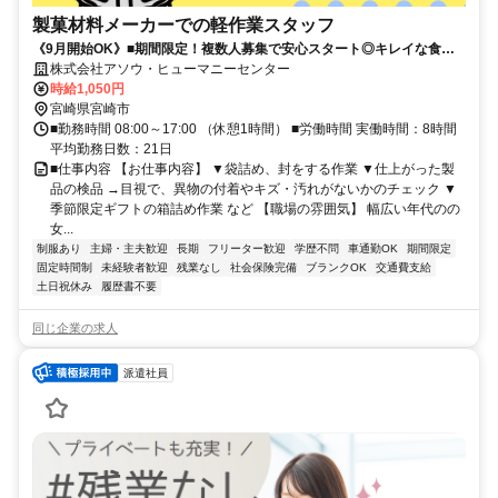
製菓材料メーカーでの軽作業スタッフ
《9月開始OK》■期間限定！複数人募集で安心スタート◎キレイな食品
工場で製菓材料のチェック■土日祝休×残業ナシ！17時定時でピタッと帰
株式会社アソウ・ヒューマニーセンター
れて無理なく働けます■国際的な認証も取得済みのクリーンな環境＊手
時給1,050円
順もしっかりしていて業界未経験の方でも安心です！
宮崎県宮崎市
■勤務時間 08:00～17:00 （休憩1時間） ■労働時間 実働時間：8時間
平均勤務日数：21日
■仕事内容 【お仕事内容】 ▼袋詰め、封をする作業 ▼仕上がった製
品の検品 →目視で、異物の付着やキズ・汚れがないかのチェック ▼
季節限定ギフトの箱詰め作業 など 【職場の雰囲気】 幅広い年代のの
女...
制服あり
主婦・主夫歓迎
長期
フリーター歓迎
学歴不問
車通勤OK
期間限定
固定時間制
未経験者歓迎
残業なし
社会保険完備
ブランクOK
交通費支給
土日祝休み
履歴書不要
同じ企業の求人
派遣社員