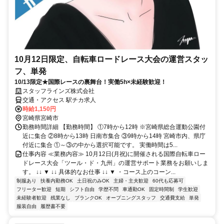
10月12日限定、自転車ロードレース大会の運営スタッ
フ、単発
10/13限定★国際レースの裏舞台！実働5h×未経験歓迎！
スタッフラインズ株式会社
交通・アクセス 駅チカ求人
時給1,150円
宮崎県宮崎市
勤務時間詳細 【勤務時間】 ①7時から12時 ※宮崎県総合運動公園付
近に集合 ②8時から13時 日南市集合 ③9時から14時 宮崎市内、県庁
付近に集合 ①～③の中から選択可能です。 実働時間は5...
仕事内容 ≪業務内容≫ 10月12日(月祝)に開催される国際自転車ロー
ドレース大会「ツール・ド・九州」の運営サポート業務をお願いしま
す。 ↓↓ ▼ ↓↓ 具体的なお仕事 ↓↓ ▼ ・コース上のコーン...
制服あり
扶養内勤務OK
土日祝のみOK
主婦・主夫歓迎
60代も応募可
フリーター歓迎
短期
シフト自由
学歴不問
車通勤OK
固定時間制
学生歓迎
未経験者歓迎
残業なし
ブランクOK
オープニングスタッフ
交通費支給
単発
服装自由
履歴書不要