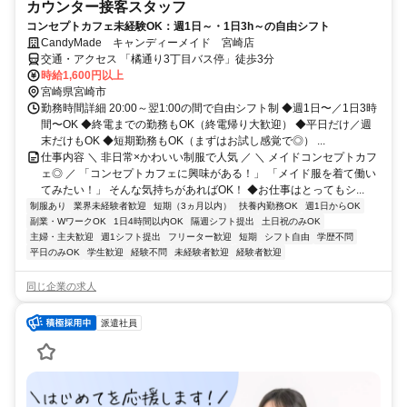
カウンター接客スタッフ
コンセプトカフェ未経験OK：週1日～・1日3h～の自由シフト
CandyMade キャンディーメイド 宮崎店
交通・アクセス 「橘通り3丁目バス停」徒歩3分
時給1,600円以上
宮崎県宮崎市
勤務時間詳細 20:00～翌1:00の間で自由シフト制 ◆週1日〜／1日3時
間〜OK ◆終電までの勤務もOK（終電帰り大歓迎） ◆平日だけ／週
末だけもOK ◆短期勤務もOK（まずはお試し感覚で◎） ...
仕事内容 ＼ 非日常×かわいい制服で人気 ／ ＼ メイドコンセプトカフ
ェ◎ ／ 「コンセプトカフェに興味がある！」 「メイド服を着て働い
てみたい！」 そんな気持ちがあればOK！ ◆お仕事はとってもシ...
制服あり
業界未経験者歓迎
短期（3ヵ月以内）
扶養内勤務OK
週1日からOK
副業・WワークOK
1日4時間以内OK
隔週シフト提出
土日祝のみOK
主婦・主夫歓迎
週1シフト提出
フリーター歓迎
短期
シフト自由
学歴不問
平日のみOK
学生歓迎
経験不問
未経験者歓迎
経験者歓迎
同じ企業の求人
派遣社員