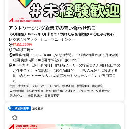
アウトソーシング企業での問い合わせ窓口
《9月開始》■2027年3月末まで！慣れたら在宅勤務OK◎仕事が終わっ
たらスグ趣味や家事の時間■未経験者歓迎＊宮崎駅から徒歩1分◎土日休
株式会社アソウ・ヒューマニーセンター
×残業2h/月と少な目■専用窓口だからアレコレ覚える必要ナシ！頼れる
時給1,200円
ベテランも多く、安心して働ける環境です♪
宮崎県宮崎市
■勤務時間 09:00～18:00 （休憩1時間） ＊残業2時間程度／月 ■労働
時間 実働時間：8時間 平均勤務日数：22日
■仕事内容 【お仕事内容】 化粧品メーカーの従業員さん向け窓口での
お仕事です！ ▼電話対応（20件/日ほど） →PC入れ替えに関連する
問い合わせ ▼データ入力 →対応履歴をシステムに入力 ※専用窓口
の...
主婦・主夫歓迎
長期
フリーター歓迎
学歴不問
車通勤OK
期間限定
固定時間制
未経験者歓迎
社会保険完備
在宅OK
ブランクOK
交通費支給
駅近5分以内
土日祝休み
履歴書不要
派遣社員