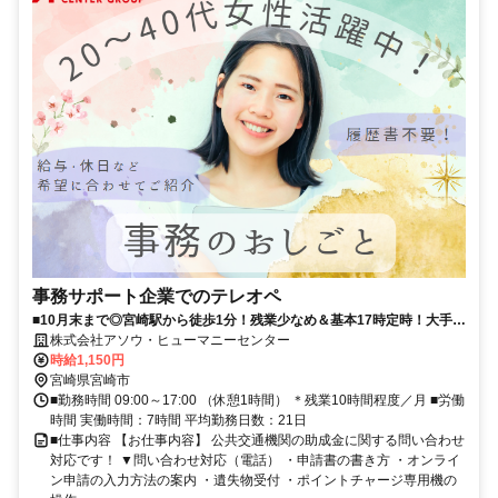
事務サポート企業でのテレオペ
■10月末まで◎宮崎駅から徒歩1分！残業少なめ＆基本17時定時！大手グ
ループで乗車料金助成に関する問い合わせ対応■4名募集で同期がいて心
株式会社アソウ・ヒューマニーセンター
強い！サポート体制が整っており、安心してスキルを磨ける職場です■
時給1,150円
車通勤も相談OK。ベンリなオフィスでお仕事終わりの予定も充実◎
宮崎県宮崎市
■勤務時間 09:00～17:00 （休憩1時間） ＊残業10時間程度／月 ■労働
時間 実働時間：7時間 平均勤務日数：21日
■仕事内容 【お仕事内容】 公共交通機関の助成金に関する問い合わせ
対応です！ ▼問い合わせ対応（電話） ・申請書の書き方 ・オンライ
ン申請の入力方法の案内 ・遺失物受付 ・ポイントチャージ専用機の