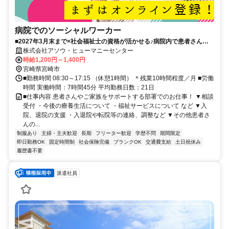
病院でのソーシャルワーカー
■2027年3月末まで×社会福祉士の資格が活かせる♪病院内で患者さんの
相談対応や入退院支援を行うソーシャルワーカー！安心のチーム制×サ
株式会社アソウ・ヒューマニーセンター
ポート体制が整っており心強い職場◎■残業少なめ！17時台定時×土日祝
時給1,200円～1,400円
休みでご家庭やプライベートと両立しやすい♪■車通勤OK×敷地内に無料
宮崎県宮崎市
駐車場があり便利です◎
■勤務時間 08:30～17:15 （休憩1時間） ＊残業10時間程度／月 ■労働
時間 実働時間：7時間45分 平均勤務日数：21日
■仕事内容 患者さんやご家族をサポートする部署でのお仕事！ ▼相談
受付 ・今後の療養生活について ・福祉サービスについて など ▼入
院、退院の支援 ・入退院や転院等の連絡、調整など ▼その他患者さ
んの...
制服あり
主婦・主夫歓迎
長期
フリーター歓迎
学歴不問
期間限定
即日勤務OK
固定時間制
社会保険完備
ブランクOK
交通費支給
土日祝休み
履歴書不要
派遣社員