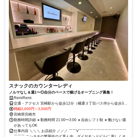
スナックのカウンターレディ
ノルマなし＆週1〜◎自分のペースで稼げるオープニング募集！
RemiRemi.
交通・アクセス 宮崎駅から徒歩12分（橘通３丁目バス停から徒歩3
分）
時給2,000円～3,500円
宮崎県宮崎市
勤務時間詳細 🔸勤務時間 21:00〜3:00 🔸自由シフト制 🔸働けない週
があってもOK
仕事内容 ＼＼＼ お店紹介 ／／／ ￣￣V￣￣￣￣￣￣￣￣￣￣￣￣￣
￣￣￣ ニシタチの繁華街のど真ん中、ダイヤモンドビルに 新しくオ