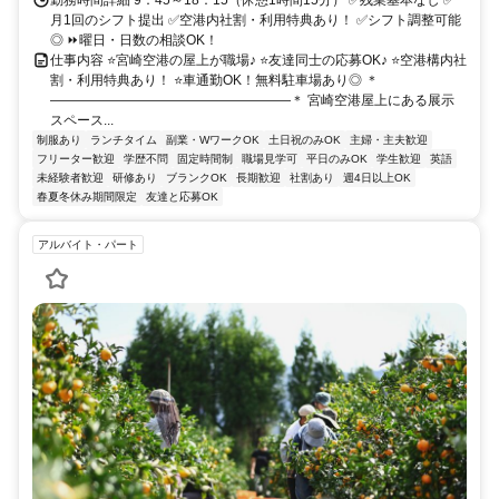
月1回のシフト提出 ✅空港内社割・利用特典あり！ ✅シフト調整可能
◎ ⏩曜日・日数の相談OK！
仕事内容 ⭐宮崎空港の屋上が職場♪ ⭐友達同士の応募OK♪ ⭐空港構内社
割・利用特典あり！ ⭐車通勤OK！無料駐車場あり◎ ＊
――――――――――――――――――＊ 宮崎空港屋上にある展示
スペース...
制服あり
ランチタイム
副業・WワークOK
土日祝のみOK
主婦・主夫歓迎
フリーター歓迎
学歴不問
固定時間制
職場見学可
平日のみOK
学生歓迎
英語
未経験者歓迎
研修あり
ブランクOK
長期歓迎
社割あり
週4日以上OK
春夏冬休み期間限定
友達と応募OK
アルバイト・パート