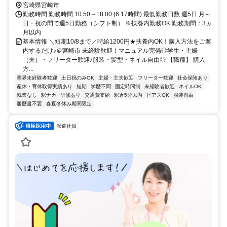
宮崎県宮崎市
勤務時間 勤務時間 10:50～18:00 (6.17時間) 最低勤務日数 週5日 月～
日・祝の間で週5日勤務（シフト制） ※扶養内勤務OK 勤務期間：3ヵ
月以内
基本情報 ＼短期10/8まで／時給1200円★扶養内OK！購入方法をご案
内するだけ♪＠宮崎市 未経験歓迎！マニュアル完備◎学生・主婦
（夫）・フリーター歓迎♪服装・髪型・ネイル自由◎ 【職種】 購入
方...
業界未経験者歓迎
土日祝のみOK
主婦・主夫歓迎
フリーター歓迎
社会保険あり
産休・育休取得実績あり
短期
学歴不問
固定時間制
未経験者歓迎
ネイルOK
残業なし
駅ナカ
研修あり
交通費支給
駅近5分以内
ピアスOK
服装自由
履歴書不要
春夏冬休み期間限定
派遣社員