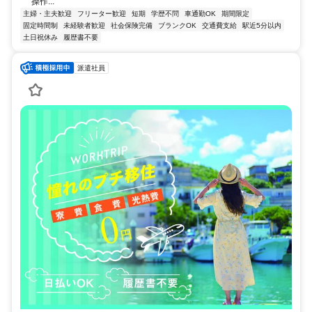
操作...
主婦・主夫歓迎
フリーター歓迎
短期
学歴不問
車通勤OK
期間限定
固定時間制
未経験者歓迎
社会保険完備
ブランクOK
交通費支給
駅近5分以内
土日祝休み
履歴書不要
派遣社員