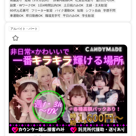
制服あり
短期（3ヵ月以内）
扶養内勤務OK
社員登用あり
週1日からOK
副業・WワークOK
1日4時間以内OK
土日祝のみOK
主婦・主夫歓迎
60代も応募可
フリーター歓迎
バイク通勤OK
短期
シフト自由
学歴不問
車通勤OK
即日勤務OK
職場見学可
平日のみOK
学生歓迎
アルバイト・パート