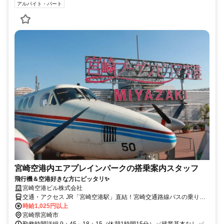
アルバイト・パート
宮崎空港内エアプレインパークの搭乗案内スタッフ
飛行機＆空港好きな方にピッタリ✨
宮崎空港ビル株式会社
交通・アクセス JR「宮崎空港駅」直結！宮崎交通路線バスの乗り入
れもあります◎
時給1,025円以上
宮崎県宮崎市
勤務時間詳細 9：45～18：15（休憩1時間15分） ✅残業基本なし ✅