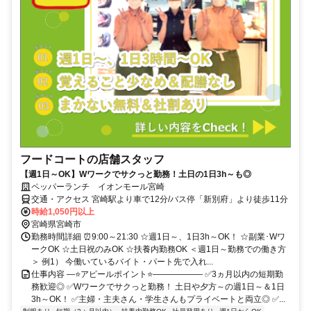
フードコートの店舗スタッフ
【週1日～OK】Wワークでサクっと勤務！土日の1日3h～も◎
ペッパーランチ イオンモール宮崎
交通・アクセス 宮崎駅より車で12分/バス停「新別府」より徒歩11分
時給1,050円以上
宮崎県宮崎市
勤務時間詳細 ⏰9:00～21:30 ☆週1日～、1日3h～OK！ ☆副業･Wワ
ークOK ☆土日祝のみOK ☆扶養内勤務OK ＜週1日～勤務での働き方
＞ 例1） 今働いているバイト・パート先で入れ...
仕事内容 ―⭐アピールポイント⭐―――――― ✅3ヵ月以内の短期勤
務歓迎◎ ✅Wワークでサクっと勤務！ 土日や夕方～の週1日～＆1日
3h～OK！ ✅主婦・主夫さん・学生さんもプライベートと両立◎ ✅...