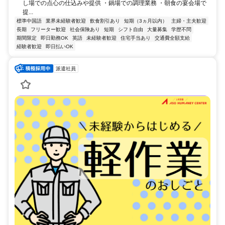
し場での点心の仕込みや提供 ・鍋場での調理業務 ・朝食の宴会場で
提...
標準中国語
業界未経験者歓迎
飲食割引あり
短期（3ヵ月以内）
主婦・主夫歓迎
長期
フリーター歓迎
社会保険あり
短期
シフト自由
大量募集
学歴不問
期間限定
即日勤務OK
英語
未経験者歓迎
住宅手当あり
交通費全額支給
経験者歓迎
即日払いOK
派遣社員