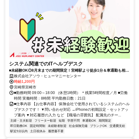
システム関連でのITヘルプデスク
■未経験OK◎8月末までの期間限定！宮崎駅より徒歩1分＆車通勤も相談
可。かんたんヘルプデスクのお仕事■残業ほぼなし×土日祝休み！メリハ
株式会社アソウ・ヒューマニーセンター
リつけて短期間で稼げるおしごと■困ったらすぐにサポートしてもらえ
時給1,200円
る安心環境が魅力♪マッサージチェア完備で快適に過ごせる職場です！
宮崎県宮崎市
■勤務時間 09:00～18:00 （休憩1時間） ＊残業5時間程度／月 ■労働
時間 実働時間：8時間 平均勤務日数：21日
■仕事内容 【お仕事内容】 保険会社で使用されているシステムのヘル
プデスクです！ ▼問い合わせ対応 →iPhoneの初期設定・セットアッ
プ案内 ▼対応履歴の入力 など 【職場の雰囲気】 配属先のチー...
主婦・主夫歓迎
フリーター歓迎
短期
学歴不問
車通勤OK
期間限定
即日勤務OK
固定時間制
未経験者歓迎
社会保険完備
ブランクOK
交通費支給
駅近5分以内
土日祝休み
履歴書不要