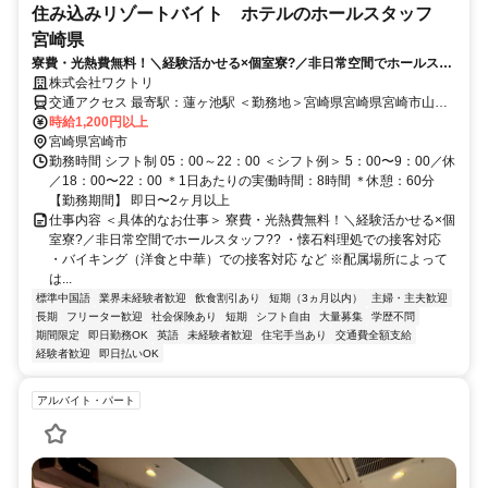
住み込みリゾートバイト ホテルのホールスタッフ
宮崎県
寮費・光熱費無料！＼経験活かせる×個室寮?／非日常空間でホールスタ
ッフ??
株式会社ワクトリ
交通アクセス 最寄駅：蓮ヶ池駅 ＜勤務地＞宮崎県宮崎県宮崎市山崎
町浜山0★寮完備・赴任交通費支給！ 【大阪方面より】 飛行機で伊丹
時給1,200円以上
空港⇒宮崎空港（約1時間10分） バスで宮崎空港⇒宮崎駅（約15分）
宮崎県宮崎市
宮崎駅より路線バスで約25分 ※ご自宅からの通勤も相談OK！住み込
勤務時間 シフト制 05：00～22：00 ＜シフト例＞ 5：00〜9：00／休
みを希望されない場合もお気軽にご相談ください。
／18：00〜22：00 ＊1日あたりの実働時間：8時間 ＊休憩：60分
【勤務期間】 即日〜2ヶ月以上
仕事内容 ＜具体的なお仕事＞ 寮費・光熱費無料！＼経験活かせる×個
室寮?／非日常空間でホールスタッフ?? ・懐石料理処での接客対応
・バイキング（洋食と中華）での接客対応 など ※配属場所によって
は...
標準中国語
業界未経験者歓迎
飲食割引あり
短期（3ヵ月以内）
主婦・主夫歓迎
長期
フリーター歓迎
社会保険あり
短期
シフト自由
大量募集
学歴不問
期間限定
即日勤務OK
英語
未経験者歓迎
住宅手当あり
交通費全額支給
経験者歓迎
即日払いOK
アルバイト・パート