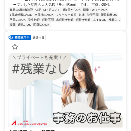
ープンした話題の大人気店「RemiRemi.」です。 可愛い20代...
業界未経験者歓迎
短期（3ヵ月以内）
週1日からOK
副業・WワークOK
1日4時間以内OK
土日祝のみOK
フリーター歓迎
短期
学歴不問
即日勤務OK
平日のみOK
学生歓迎
経験不問
未経験者歓迎
経験者歓迎
ネイルOK
残業なし
夜間
週払いOK
即日払いOK
派遣社員