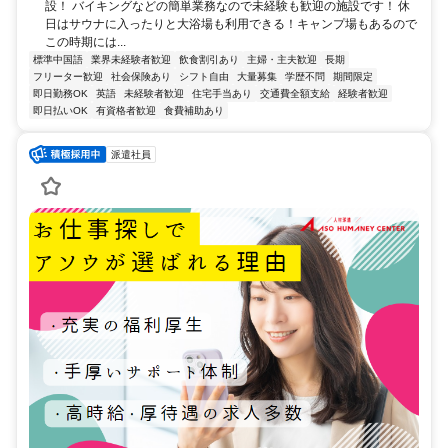
設！ バイキングなどの簡単業務なので未経験も歓迎の施設です！ 休
日はサウナに入ったりと大浴場も利用できる！キャンプ場もあるので
この時期には...
標準中国語
業界未経験者歓迎
飲食割引あり
主婦・主夫歓迎
長期
フリーター歓迎
社会保険あり
シフト自由
大量募集
学歴不問
期間限定
即日勤務OK
英語
未経験者歓迎
住宅手当あり
交通費全額支給
経験者歓迎
即日払いOK
有資格者歓迎
食費補助あり
派遣社員