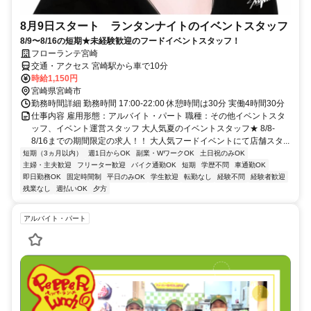
8月9日スタート ランタンナイトのイベントスタッフ
8/9〜8/16の短期★未経験歓迎のフードイベントスタッフ！
フローランテ宮崎
交通・アクセス 宮崎駅から車で10分
時給1,150円
宮崎県宮崎市
勤務時間詳細 勤務時間 17:00-22:00 休憩時間は30分 実働4時間30分
仕事内容 雇用形態：アルバイト・パート 職種：その他イベントスタ
ッフ、イベント運営スタッフ 大人気夏のイベントスタッフ★ 8/8-
8/16までの期間限定の求人！！ 大人気フードイベントにて店舗スタ...
短期（3ヵ月以内）
週1日からOK
副業・WワークOK
土日祝のみOK
主婦・主夫歓迎
フリーター歓迎
バイク通勤OK
短期
学歴不問
車通勤OK
即日勤務OK
固定時間制
平日のみOK
学生歓迎
転勤なし
経験不問
経験者歓迎
残業なし
週払いOK
夕方
アルバイト・パート