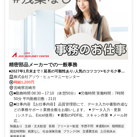
精密部品メーカーでの一般事務
■2027年1月末まで！延長の可能性あり♪人気のコツコツ×モクモク事務
◎データ入力がメイン■土日祝休×残業なし！17時10分にピタッと退社で
株式会社アソウ・ヒューマニーセンター
家庭との両立もバッチリ■車通勤OKで通勤ラクラク＊電話もないからマ
時給1,200円
イペースに取り組めます！
宮崎県宮崎市
■勤務時間 08:30～17:10 （休憩50分） ■労働時間 実働時間：7時間
50分 平均勤務日数：21日
■仕事内容 【お仕事内容】 品質管理部にて、データ入力や書類作成な
どの事務サポート業務全般をお願いします。 ▼データ入力・更新
（システム、Excel使用） ▼書類のPDF化、スキャン作業 ▼メール対
応...
制服あり
主婦・主夫歓迎
長期
フリーター歓迎
学歴不問
車通勤OK
期間限定
固定時間制
残業なし
社会保険完備
ブランクOK
交通費支給
土日祝休み
履歴書不要