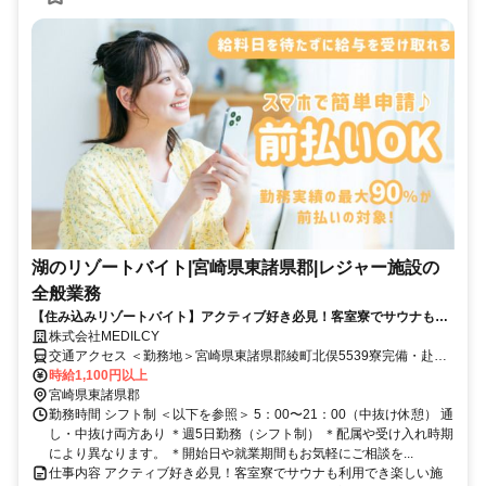
湖のリゾートバイト|宮崎県東諸県郡|レジャー施設の
全般業務
【住み込みリゾートバイト】アクティブ好き必見！客室寮でサウナも利
用でき楽しい施設
株式会社MEDILCY
交通アクセス ＜勤務地＞宮崎県東諸県郡綾町北俣5539寮完備・赴任
交通費支給！◆寮完備◆日払い最大90％対応◆最短"当日"にお仕事ご
時給1,100円以上
紹介
宮崎県東諸県郡
勤務時間 シフト制 ＜以下を参照＞ 5：00〜21：00（中抜け休憩） 通
し・中抜け両方あり ＊週5日勤務（シフト制） ＊配属や受け入れ時期
により異なります。 ＊開始日や就業期間もお気軽にご相談を...
仕事内容 アクティブ好き必見！客室寮でサウナも利用でき楽しい施