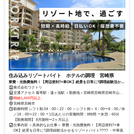
住み込みリゾートバイト ホテルの調理 宮崎県
寮費・光熱費無料！【周辺便利?×車OK】絶景を日常に?調理経験活かせ
るリゾートバイト????
株式会社ワクトリ
交通アクセス 最寄駅：蓮ヶ池駅 ＜勤務地＞宮崎県宮崎県宮崎市山崎
町浜山0★寮完備・赴任交通費支給！ 【大阪方面より】 飛行機で伊丹
時給1,400円以上
空港⇒宮崎空港（約1時間10分） バスで宮崎空港⇒宮崎駅（約15分）
宮崎県宮崎市
宮崎駅より路線バスで約25分 ※ご自宅からの通勤も相談OK！住み込
勤務時間 シフト制 04：00～22：00 ＜シフト例＞ 4：00〜8：00／休
みを希望されない場合もお気軽にご相談ください。
／18：00〜22：00 ＊1日あたりの実働時間：8時間 ＊休憩：60分
【勤務期間】 8月随時〜2ヶ月以上
仕事内容 ＜具体的なお仕事＞ 寮費・光熱費無料！【周辺便利?×車
OK】絶景を日常に?調理経験活かせるリゾートバイト???? ・中華蒸