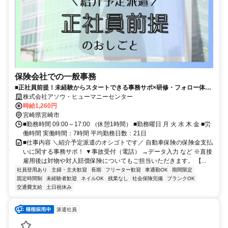
保険会社での一般事務
■正社員前提！未経験からスタートできる事務サポ×研修・フォロー体制
充実で安心◎■年間休日120日×土日祝休み◎残業ナシ×17時ピタ退社♪プ
株式会社アソウ・ヒューマニーセンター
ライベートを大切にしながら働けます■宮崎駅チカ×車通勤もOK◎うれ
時給1,260円
しいネイルOKでお仕事中も自分らしく♪
宮崎県宮崎市
■勤務時間 09:00～17:00 （休憩1時間） ■勤務曜日 月 火 水 木 金 ■労
働時間 実働時間：7時間 平均勤務日数：21日
■仕事内容 ＼紹介予定派遣のオシゴトです／ 自動車保険の保険金支払
いに関する事務サポ！ ▼事故受付（電話） →データ入力 など ※直接
雇用後は対物や対人賠償保険についてもご担当いただきます。 【...
社員登用あり
主婦・主夫歓迎
長期
フリーター歓迎
車通勤OK
期間限定
固定時間制
未経験者歓迎
ネイルOK
残業なし
社会保険完備
ブランクOK
交通費支給
土日祝休み
派遣社員