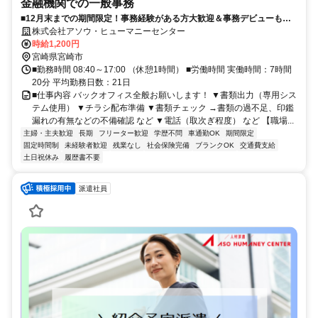
金融機関での一般事務
■12月末までの期間限定！事務経験がある方大歓迎＆事務デビューも
OK♪17時ピタ退社で効率よく稼げます■土日祝お休み×残業ナシ！ワーク
株式会社アソウ・ヒューマニーセンター
ライフバランスは抜群■宮崎駅・バス停から徒歩圏内♪通勤ラクラクな好
時給1,200円
立地×車通勤相談OK！コンビニも近くにある便利な周辺環境です
宮崎県宮崎市
■勤務時間 08:40～17:00 （休憩1時間） ■労働時間 実働時間：7時間
20分 平均勤務日数：21日
■仕事内容 バックオフィス全般お願いします！ ▼書類出力（専用シス
テム使用） ▼チラシ配布準備 ▼書類チェック →書類の過不足、印鑑
漏れの有無などの不備確認 など ▼電話（取次ぎ程度） など 【職場...
主婦・主夫歓迎
長期
フリーター歓迎
学歴不問
車通勤OK
期間限定
固定時間制
未経験者歓迎
残業なし
社会保険完備
ブランクOK
交通費支給
土日祝休み
履歴書不要
派遣社員