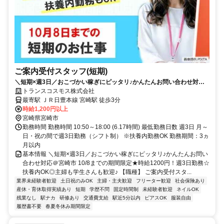
ご案内受付スタッフ(短期)
＼短期×週3日／おこづかい稼ぎにピッタリ♪かんたんお問い合わせ対応
＠宮崎市
トランスコスモス株式会社
最寄駅 ＪＲ日豊本線 宮崎駅 徒歩3分
時給1,200円以上
宮崎県宮崎市
勤務時間 勤務時間 10:50～18:00 (6.17時間) 最低勤務日数 週3日 月～
日・祝の間で週3日勤務（シフト制） ※扶養内勤務OK 勤務期間：3ヵ
月以内
基本情報 ＼短期×週3日／おこづかい稼ぎにピッタリ♪かんたんお問い
合わせ対応＠宮崎市 10/8までの期間限定★時給1200円！週3日勤務☆
扶養内OK◎主婦も学生さんも歓迎♪ 【職種】 ご案内受付スタ...
業界未経験者歓迎
土日祝のみOK
主婦・主夫歓迎
フリーター歓迎
社会保険あり
産休・育休取得実績あり
短期
学歴不問
固定時間制
未経験者歓迎
ネイルOK
残業なし
駅ナカ
研修あり
交通費支給
駅近5分以内
ピアスOK
服装自由
履歴書不要
春夏冬休み期間限定