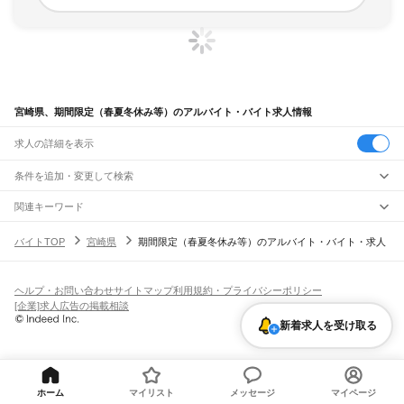
宮崎県、期間限定（春夏冬休み等）のアルバイト・バイト求人情報
求人の詳細を表示
条件を追加・変更して検索
市区町村を追加・変更
関連キーワード
宮崎県 期間限定（春夏冬休み等） 居酒屋
宮崎県
駅を追加・変更
バイトTOP
宮崎県
期間限定（春夏冬休み等）のアルバイト・バイト・求人
熊本県 期間限定（春夏冬休み等） 期間限定
宮崎県
すべて
熊本県 期間限定（春夏冬休み等） 夏休み
宮崎市
都城市
延岡市
日南市
小林市
日向市
串間市
西都市
えびの市
清武町
職種を追加・変更
JR日豊本線(佐伯～鹿児島中央)
熊本県 期間限定（春夏冬休み等） 夏休み限定
北諸県郡
西諸県郡
東諸県郡
児湯郡
東臼杵郡
西臼杵郡
市棚駅
北川駅
日向長井駅
北延岡駅
延岡駅
南延岡駅
旭ケ丘駅
土々呂駅
門川駅
宮崎県 宮崎市 期間限定（春夏冬休み等） 中華料理
飲食・フードサービス
ヘルプ・お問い合わせ
サイトマップ
利用規約・プライバシーポリシー
特徴を追加・変更
日向市駅
財光寺駅
南日向駅
美々津駅
東都農駅
都農駅
川南駅
高鍋駅
日向新富駅
飲食・フードサービス
すべて
[企業]求人広告の掲載相談
佐土原駅
日向住吉駅
蓮ケ池駅
宮崎神宮駅
宮崎駅
南宮崎駅
加納駅
清武駅
日向沓掛駅
ホールスタッフ
キッチンスタッフ
皿洗い・洗い場
精肉・鮮魚加工
給食調理
人気
新着求人を受け取る
田野駅
青井岳駅
山之口駅
餅原駅
三股駅
都城駅
西都城駅
五十市駅
雇用形態を追加・変更
パン屋（ベーカリー）
フードカウンター販売員
バー（BAR）・バーテンダー
日払いOK
高校生歓迎
学生歓迎
深夜の仕事
髪型・髪色自由
ひげOK
ネイルOK
飲食店補助（開店・閉店準備）
飲食店（店長・マネージャー）
ピアスOK
アルバイト・パート
履歴書不要
オープニングスタッフ
留学生・外国人活躍中
えびの高原線(八代～吉松)
都道府県を変更
営業・販売
勤務期間
正社員
真幸駅
営業・販売
すべて
短期
契約社員
単発・1日OK
長期
期間限定（春夏冬休み等）
ホーム
マイリスト
メッセージ
マイページ
JR宮崎空港線
営業
テレフォンアポインター（テレアポ）
ルートセールス
コンビニ
シフト
派遣社員