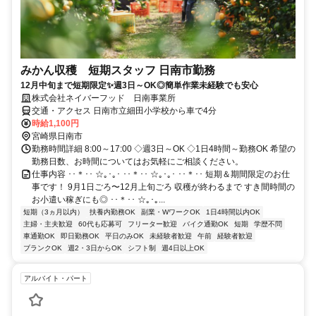
みかん収穫 短期スタッフ 日南市勤務
12月中旬まで短期限定✨週3日～OK◎簡単作業未経験でも安心
株式会社ネイバーフッド 日南事業所
交通・アクセス 日南市立細田小学校から車で4分
時給1,100円
宮崎県日南市
勤務時間詳細 8:00～17:00 ◇週3日～OK ◇1日4時間～勤務OK 希望の
勤務日数、お時間についてはお気軽にご相談ください。
仕事内容 ･･＊･･ ☆｡･｡･ ･･＊･･ ☆｡･｡･ ･･＊･･ 短期＆期間限定のお仕
事です！ 9月1日ごろ〜12月上旬ごろ 収穫が終わるまで すき間時間の
お小遣い稼ぎにも◎ ･･＊･･ ☆｡･｡...
短期（3ヵ月以内）
扶養内勤務OK
副業・WワークOK
1日4時間以内OK
主婦・主夫歓迎
60代も応募可
フリーター歓迎
バイク通勤OK
短期
学歴不問
車通勤OK
即日勤務OK
平日のみOK
未経験者歓迎
午前
経験者歓迎
ブランクOK
週2・3日からOK
シフト制
週4日以上OK
アルバイト・パート