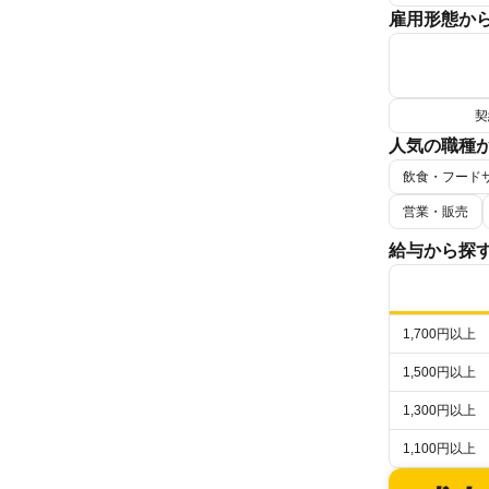
雇用形態か
夕方からの仕
契
人気の職種
飲食・フード
旅行・レジャ
営業・販売
フードカウン
データ入力・
給与から探
倉庫内仕分け
1,700円以上
1,500円以上
1,300円以上
1,100円以上