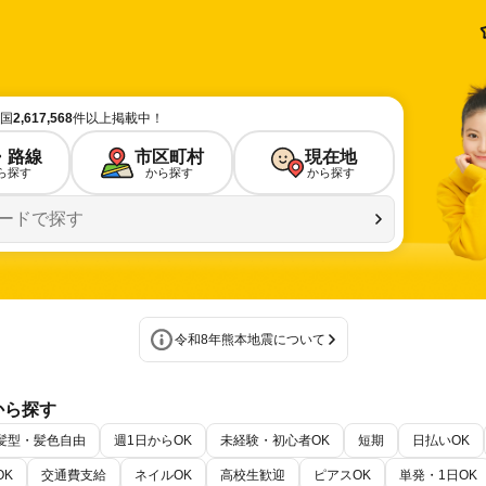
国
2,617,568
件以上掲載中！
・路線
市区町村
現在地
ら探す
から探す
から探す
ードで探す
令和8年熊本地震について
から探す
髪型・髪色自由
週1日からOK
未経験・初心者OK
短期
日払いOK
OK
副業・WワークOK
交通費支給
夜からの仕事
ネイルOK
高校生歓迎
ピアスOK
単発・1日OK