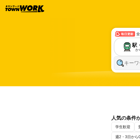
全
駅
か
キーワ
人気の条件
学生歓迎
昼の仕事
週2・3日から