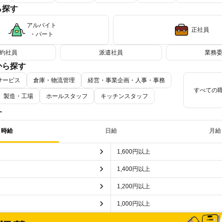
ら探す
事
長期
深夜の仕事
アルバイト
正社員
・パート
約社員
派遣社員
業務
から探す
サービス
倉庫・物流管理
経営・事業企画・人事・事務
すべての
ー・イベント
製造・工場
清掃・美化
ホールスタッフ
コンビニ
キッチンスタッフ
ター販売員
PC入力
パン屋（ベーカリー）
その他事務
梱包
ピッキング
皿洗い・洗い場
す
ドライバー・引越し・配送
その他販売
時給
日給
月給
1,600円以上
1,400円以上
1,200円以上
1,000円以上