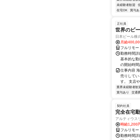
未経験者歓迎
在宅OK
賞与あ
正社員
世界のビ
日本ビール株
月給400,0
フルリモー
勤務時間詳細
基本的な勤務
の開始時間は
仕事内容 
売りしてい
す。 支店
業界未経験者歓
賞与あり
交通
契約社員
完全在宅勤
アルティウス
時給1,200
フルリモー
勤務時間詳細