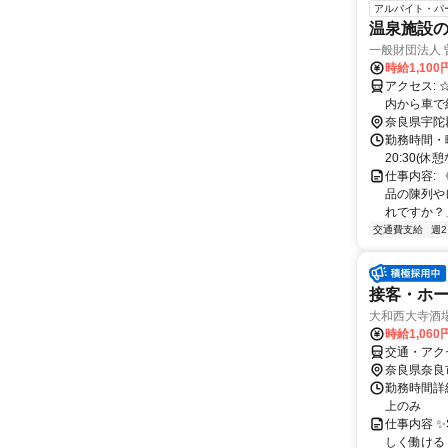
アルバイト・パ
温泉施設の
一般財団法人
時給1,100
アクセス: ☆近鉄大阪線「榛原駅」車３５分 ☆名張市内より車で約３０分 ☆宇陀市
内から車で約３０分 ☆桜井市内から車で約４
市・伊賀市
奈良県宇陀
勤務時間・曜日
20:30(休
仕事内容:
品の陳列や
れですか？」
交通費支給
週
接客・ホ
大和西大寺酒場
時給1,060
交通・アク
奈良県奈良
勤務時間詳細 
上のみ
仕事内容 
しく働ける 