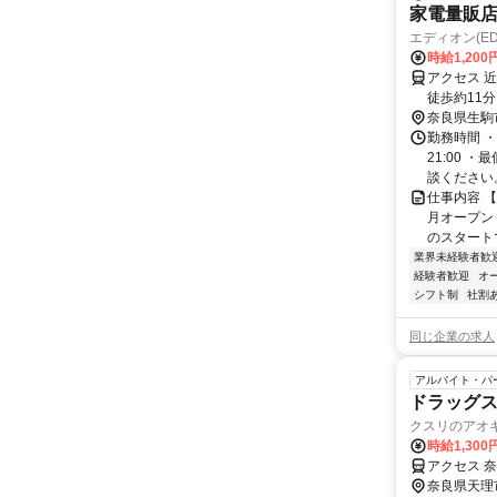
家電量販
エディオン(ED
時給1,200
アクセス 
徒歩約11分
奈良県生駒
勤務時間 ・
21:00 
談ください。
仕事内容 
月オープン
のスタート
業界未経験者歓
経験者歓迎
オ
シフト制
社割
同じ企業の求人
アルバイト・パ
ドラッグス
クスリのアオ
時給1,300
アクセス 奈
奈良県天理