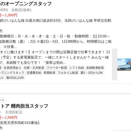
店のオープニングスタッフ
ION) 生駒店(仮称)
円～1,300円
近鉄けいはんな線 白庭台南口徒歩約10分、近鉄けいはんな線 学研北生駒
市
勤務曜日：月・火・水・木・金・土・日・祝 ・勤務時間： [1] 10:00～
・最低勤務日数（週）：2日 ※週2日～5日、1日3時間から、時間曜日はご相
 ※扶養...
【すぐに働けます！】オープンまでの間は近隣店舗で仕事できます！ 11
（予定）する家電量販店で、一緒にスタートしませんか？ みんな一緒
で、未経験でも安心です！ 「接客は初め...
迎
社員登用あり
主婦・主夫歓迎
フリーター歓迎
シフト自由
未経験者歓迎
ープニングスタッフ
交通費支給
長期歓迎
フルタイム歓迎
週2・3日からOK
あり
週4日以上OK
ート
トア 精肉担当スタッフ
キ 天理田町店
円～1,500円
良県天理市田町410番地1
市