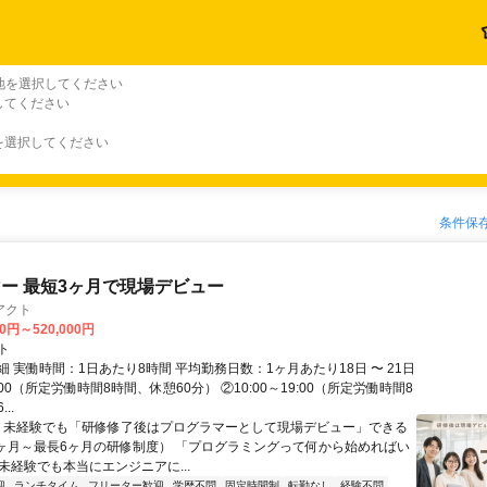
地を選択してください
してください
を選択してください
条件保
ー 最短3ヶ月で現場デビュー
アクト
00円～520,000円
ト
 実働時間：1日あたり8時間 平均勤務日数：1ヶ月あたり18日 〜 21日
18:00（所定労働時間8時間、休憩60分） ②10:00～19:00（所定労働時間8
..
＼ 未経験でも「研修修了後はプログラマーとして現場デビュー」できる
1ヶ月～最長6ヶ月の研修制度） 「プログラミングって何から始めればい
T未経験でも本当にエンジニアに...
迎
ランチタイム
フリーター歓迎
学歴不問
固定時間制
転勤なし
経験不問