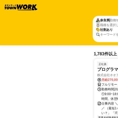
奈良県
勤務
職種を選択
社割あり
キーワード
1,783件以上
正社員
プログラマ
株式会社ネオ
月給270,0
フルリモー
勤務時間詳細
①9:00~
時間、休憩6.
仕事内容 
／ （最短
い？」 「I
業界未経験者歓