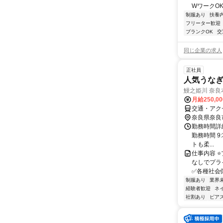
WワークOK
制服あり
扶養
フリーター歓迎
ブランクOK
交
同じ企業の求人
正社員
人気うな
鰻之姫川 奈良
月給250,0
交通・アク
奈良県奈良
勤務時間詳細
勤務時間 9:
トも柔...
仕事内容 
なしでプラ
✅各種社会
制服あり
業界
経験者歓迎
ネ
社割あり
ピアス