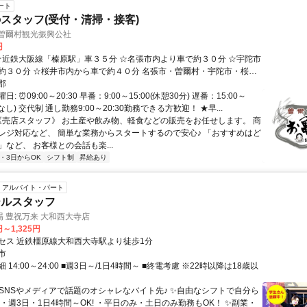
ート
スタッフ(受付・清掃・接客)
 曽爾村観光振興公社
円
０分 名張市・曽爾村・宇陀市・桜井
 など幅広い地域から通勤されている方も多数。
郡
: ⏰09:00～20:30 早番：9:00～15:00(休憩30分) 遅番：15:00～
憩なし) 交代制 通し勤務9:00～20:30勤務できる方歓迎！ ★早...
 《売店スタッフ》 お土産や飲み物、軽食などの販売をお任せします。 商
レジ対応など、 簡単な業務からスタートするので安心♪ 「おすすめはど
など、 お客様との会話も楽...
2・3日からOK
シフト制
昇給あり
アルバイト・パート
ールスタッフ
 豊祝万来 大和西大寺店
円～1,325円
セス 近鉄橿原線大和西大寺駅より徒歩1分
市
14:00～24:00 ■週3日～/1日4時間～ ■終電考慮 ※22時以降は18歳以
✨SNSやメディアで話題のオシャレなバイト先♪ ✨自由なシフトで自分ら
・週3日・1日4時間～OK! ・平日のみ・土日のみ勤務もOK！ ✨副業・