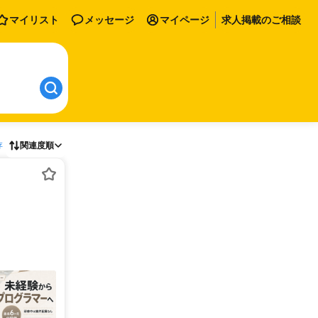
マイリスト
メッセージ
マイページ
求人掲載のご相談
存
関連度順