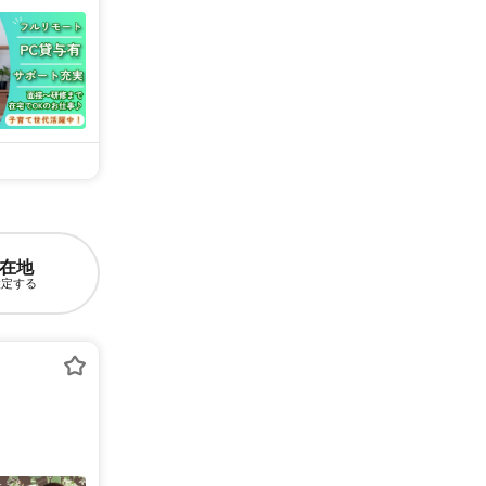
在地
設定する