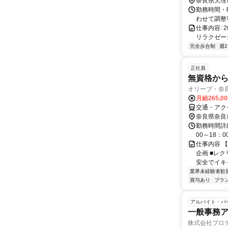
川北 交差点
奈良県天理
勤務時間・曜
わせて調整
仕事内容:
リラクゼーション
完全歩合制
週
正社員
無資格か
オリーブ・奈
月給265,0
交通・アク
奈良県奈良
勤務時間詳細
00～18：0
仕事内容 【
企画 ■レ
安全でイキイ
業界未経験者歓
賞与あり
ブラ
アルバイト・パ
一般事務
株式会社プロ