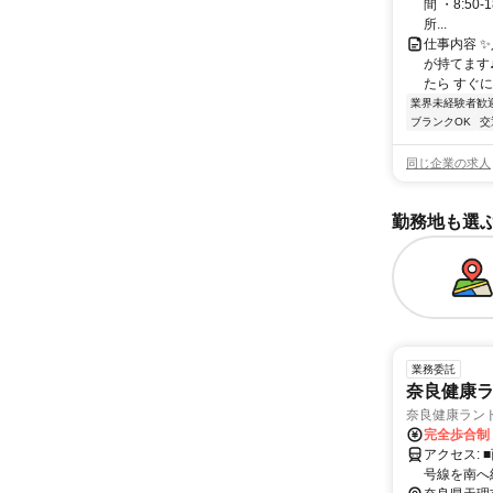
間 ・8:50
所...
仕事内容 
が持てます
たら すぐに
業界未経験者歓
ブランクOK
交
同じ企業の求人
勤務地も選
業務委託
奈良健康ラ
奈良健康ラン
完全歩合制
アクセス: ■西名阪自動車道 「郡山I.C」を、「和歌山・橿原方面」へ降り、国道24
号線を南へ約2km進み右手(