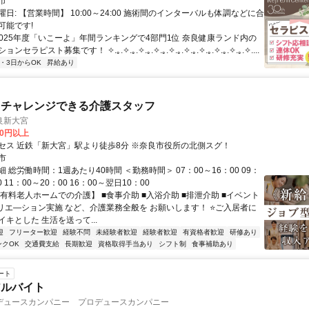
」を右折、国道24号線を南へ約2km進み右手(約5分)
市
日: 【営業時間】 10:00～24:00 施術間のインターバルも体調などに合
可能です!
 2025年度「いこーよ」年間ランキングで4部門1位 奈良健康ランド内の
セラピスト募集です！ ✧.｡.✧.｡.✧.｡.✧.｡.✧.｡.✧.｡.✧.｡.✧.｡.✧.｡.✧....
2・3日からOK
昇給あり
らチャレンジできる介護スタッフ
良新大宮
00円以上
セス 近鉄「新大宮」駅より徒歩8分 ※奈良市役所の北側スグ！
市
 総労働時間：1週あたり40時間 ＜勤務時間＞ 07：00～16：00 09：
0 11：00～20：00 16：00～翌日10：00
有料老人ホームでの介護】 ■食事介助 ■入浴介助 ■排泄介助 ■イベント
クリエ―ション実施 など、介護業務全般を お願いします！ ⭐ご入居者に
キとした 生活を送って...
迎
フリーター歓迎
経験不問
未経験者歓迎
経験者歓迎
有資格者歓迎
研修あり
ンクOK
交通費支給
長期歓迎
資格取得手当あり
シフト制
食事補助あり
ート
アルバイト
デュースカンパニー プロデュースカンパニー