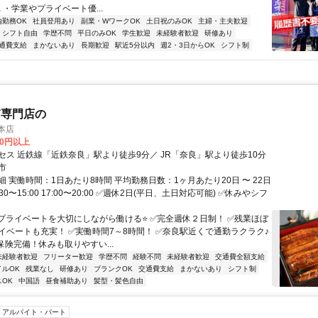
 ・学業やプライベート優...
内勤務OK
社員登用あり
副業・WワークOK
土日祝のみOK
主婦・主夫歓迎
シフト自由
学歴不問
平日のみOK
学生歓迎
未経験者歓迎
研修あり
通費支給
まかないあり
長期歓迎
駅近5分以内
週2・3日からOK
シフト制
ぎ専門店の
本店
00円以上
セス 近鉄線「近鉄奈良」駅より徒歩9分／ JR「奈良」駅より徒歩10分
市
 実働時間：1日あたり8時間 平均勤務日数：1ヶ月あたり20日 〜 22日
30〜15:00 17:00〜20:00 ✅週休2日(平日、土日対応可能) ✅休みやシフ
⭐プライベートを大切にしながら働ける⭐ ✅完全週休２日制！ ✅残業ほぼ
イベートも充実！ ✅実働時間7～8時間！ ✅奈良駅近くで通勤ラクラク♪
保険完備！休みも取りやすい...
未経験者歓迎
フリーター歓迎
学歴不問
経験不問
未経験者歓迎
交通費全額支給
イルOK
残業なし
研修あり
ブランクOK
交通費支給
まかないあり
シフト制
OK
中国語
昼食補助あり
髪型・髪色自由
アルバイト・パート