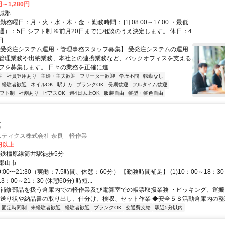
円～1,280円
城郡
勤務曜日：月・火・水・木・金 ・勤務時間： [1] 08:00～17:00 ・最低
週）：5日 シフト制 ※前月20日までに相談のうえ決定します。 休日：4
...
【受発注システム運用・管理事務スタッフ募集】 受発注システムの運用
管理業務や出納業務、本社との連携業務など、バックオフィスを支える
フを募集します。 日々の業務を正確に進...
迎
社員登用あり
主婦・主夫歓迎
フリーター歓迎
学歴不問
転勤なし
経験者歓迎
ネイルOK
駅ナカ
ブランクOK
長期歓迎
フルタイム歓迎
フト制
社割あり
ピアスOK
週4日以上OK
服装自由
髪型・髪色自由
業
スティクス株式会社 奈良 軽作業
0円以上
近鉄橿原線筒井駅徒歩5分
郡山市
:00〜21:30（実働：7.5時間、休憩：60分） 【勤務時間補足】 (1)10：00～18：30 (
)13：00～21：30 (休憩60分) 時短...
◆補修部品を扱う倉庫内での軽作業及び電算室での帳票取扱業務 ・ピッキング、運
・送り状や納品書の取り出し、仕分け、検収、セット作業 ◆安全５Ｓ活動倉庫内の整理
固定時間制
未経験者歓迎
経験者歓迎
ブランクOK
交通費支給
駅近5分以内