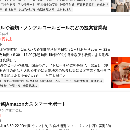
住宅手当あり
フルリモート
交通費全額支給
経験者歓迎
有資格者歓迎
研修あり
り
育休あり
駅近5分以内
長期休暇あり
土日祝休み
ールや酒類・ノンアルコールビールなどの提案営業職
式会社
00円以上
ト
 実働時間：1日あたり8時間 平均勤務日数：1ヶ月あたり20日 〜 22日
時間：8:30～17:30(休憩時間 1時間00分) 営業場所や状況により勤務
変動しま...
海外のビールや酒類、国産のクラフトビールや飲料を輸入・製造し、卸
る会社の商品を大阪を中心に近畿地方の飲食店等に提案営業する仕事で
や営業所はありませんので、ご自宅を拠点とし...
迎
変形労働時間制
学歴不問
経験不問
フルリモート
経験者歓迎
研修あり
費支給
社割あり
土日祝休み
務|Amazonカスタマーサポート
リンク株式会社
円
ト
 ⏩8:50-22:00の間でシフト制 ※会社指定シフト 《シフト例》実働8時