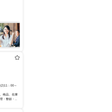
2)11：00～
搬、検品、在庫
・整頓・...