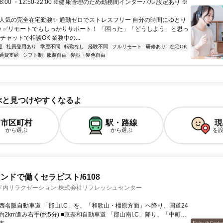
-18:00 ・12:50-22:00 ※健康管理のため勤務間インターバル 設定あり ※
✨人気の完全在宅勤務✨ 通勤ゼロでストレスフリー 自分の時間にゆとり
♪ ✅リモートでもしっかりサポート！ 「困った」「どうしよう」と思っ
チャットで相談OK 業務中の...
迎
社員登用あり
学歴不問
転勤なし
経験不問
フルリモート
研修あり
在宅OK
通費支給
シフト制
服装自由
髪型・髪色自由
ぶと見つけやすくなるよ
市区町村
駅・路線
現
から選ぶ
から選ぶ
を
ンドで働くセラピスト/6108
ド内リラクゼーション-株式会社リフレッシュセンター
約5分) ■京奈和自動車道 「郡山南I.C」降り、「中町中