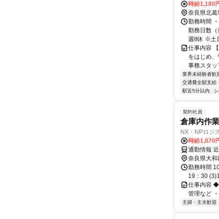
時給1,180
奈良県北葛
勤務時間 ・
勤務日数（
週8休 ※土日
仕事内容 
をはじめ、
事務スタッ
業界未経験者歓
交通費全額支給
駅近5分以内
シ
契約社員
倉庫内作
NX・NPロジ
時給1,07
通勤情報 
奈良県大和
勤務時間 10
19：30 (3
仕事内容 
管理など 
主婦・主夫歓迎