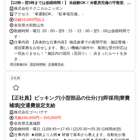
【22時～翌5時までは仮眠時間！】 未経験OK！冷暖房完備の守衛室、無
理なく働ける環境を整えています。
株式会社テクニカルニッポン
アクセス: 「車通勤OK」「駐車場完備」 -
日給10,000円以上
奈良県大和郡山市
勤務時間・曜日: 20：00～翌8：15 ・22：00～翌5：00は仮眠時間で
す -
仕事内容: 【具体的な仕事内容】 物流倉庫での夜間守衛・施設警備・
巡回業務をお任せします。 難しい機械の操作や、複雑な受付対応は
一切ありません！ * 施設内の巡回（見回り）： 決まったルートを歩
き...
即日勤務OK
固定時間制
交通費支給
正社員
【正社員】ピッキング(小型部品の仕分け)|即採用|寮費
補填|交通費規定支給
株式会社ゴーバナナ
月給280,000円～350,000円
奈良県北葛城郡
勤務時間・曜日: (1)08:45〜17:45 / (2)20:30〜05:30 (1時間休憩)
仕事内容: ★経験より人柄★ 研修で基本から教えます。自動化が進