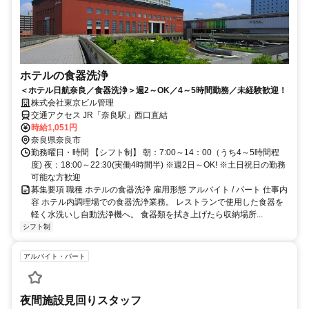
ホテルの食器洗浄
＜ホテル日航奈良／食器洗浄＞週2～OK／4～5時間勤務／未経験歓迎！
株式会社東京ビル管理
交通アクセス JR「奈良駅」西口直結
時給1,051円
奈良県奈良市
勤務曜日・時間 【シフト制】 朝：7:00～14：00（うち4～5時間程
度) 夜：18:00～22:30(実働4時間半) ※週2日～OK! ※土日祝日の勤務
可能な方歓迎
募集要項 職種 ホテルの食器洗浄 雇用形態 アルバイト / パート 仕事内
容 ホテル内調理場での食器洗浄業務。 レストランで使用した食器を
軽く水洗いし自動洗浄機へ。 食器類を拭き上げたら収納場所...
シフト制
アルバイト・パート
夜間施設見回りスタッフ