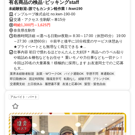
有名商品の検品･ピッキングstaff
未経験歓迎♪誰でもカンタン軽作業！/kwn190
インプルーブ株式会社 no.kwn-190-00
交通・アクセス 生駒駅～車15分
時給1,300円～1,625円
奈良県生駒市
勤務時間詳細 ≪選べる日勤or夜勤≫ 8:30～17:00（休憩45分） 19:00
～27:30（休憩60分） ※前半と後半に10分程度のサービス休憩あり
★プライベートとも無理なく両立できる ★...
仕事内容 初日で慣れるほどかんたんと大好評＊ 商品へのラベル貼り
や箱詰め＆梱包などをお任せ＊ 重いモノや力仕事なども一切ナシ！
今回は20名の大量募集！積極的に採用します お友達同士でのご応募
も大...
業界未経験者歓迎
副業・WワークOK
バイク通勤OK
学歴不問
車通勤OK
即日勤務OK
固定時間制
職場見学可
転勤なし
経験不問
ブランクOK
交通費支給
土日祝休み
履歴書不要
友達と応募OK
髪型・髪色自由
アルバイト・パート