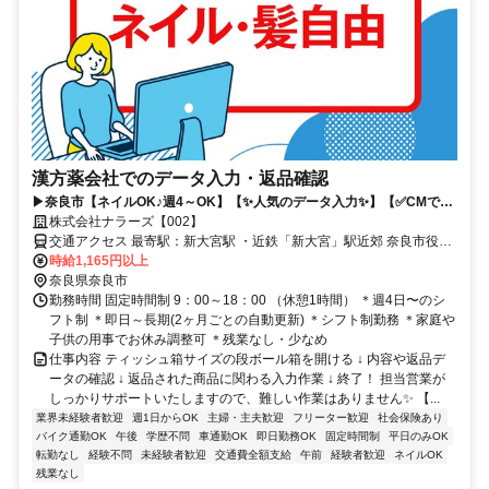
漢方薬会社でのデータ入力・返品確認
▶奈良市【ネイルOK♪週4～OK】【✨️人気のデータ入力✨️】【✅️CMでお
馴染みの漢方薬会社】【⏰️長期安定】20～40代の男女活躍中♪
株式会社ナラーズ【002】
交通アクセス 最寄駅：新大宮駅 ・近鉄「新大宮」駅近郊 奈良市役所
やミナーラ近く ※車通勤不可 ※バイク・自転車通勤ＯＫ ■交通費支
時給1,165円以上
給（上限月13000円） ■公共交通機関、バス、自転車、バイク通勤OK
奈良県奈良市
★生駒市、大和郡山市、木津川市、天理市、橿原市、精華町、桜井
勤務時間 固定時間制 9：00～18：00 （休憩1時間） ＊週4日〜のシ
市、東大阪市、田原本町、大和高田市など周辺エリアから通勤するス
フト制 ＊即日～長期(2ヶ月ごとの自動更新) ＊シフト制勤務 ＊家庭や
タッフがたくさんいますよ(^^)
子供の用事でお休み調整可 ＊残業なし・少なめ
仕事内容 ティッシュ箱サイズの段ボール箱を開ける ↓ 内容や返品デ
ータの確認 ↓ 返品された商品に関わる入力作業 ↓ 終了！ 担当営業が
しっかりサポートいたしますので、難しい作業はありません✨ 【...
業界未経験者歓迎
週1日からOK
主婦・主夫歓迎
フリーター歓迎
社会保険あり
バイク通勤OK
午後
学歴不問
車通勤OK
即日勤務OK
固定時間制
平日のみOK
転勤なし
経験不問
未経験者歓迎
交通費全額支給
午前
経験者歓迎
ネイルOK
残業なし