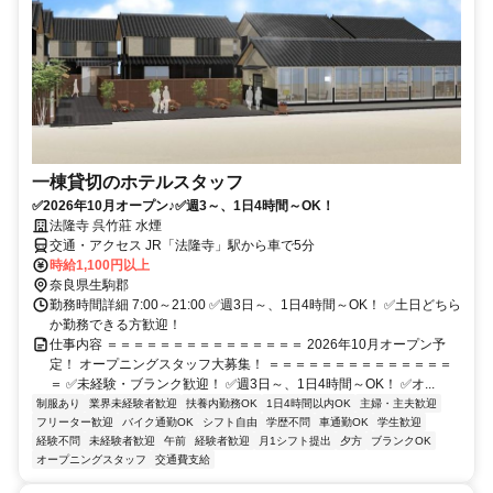
一棟貸切のホテルスタッフ
✅2026年10月オープン♪✅週3～、1日4時間～OK！
法隆寺 呉竹莊 水煙
交通・アクセス JR「法隆寺」駅から車で5分
時給1,100円以上
奈良県生駒郡
勤務時間詳細 7:00～21:00 ✅週3日～、1日4時間～OK！ ✅土日どちら
か勤務できる方歓迎！
仕事内容 ＝＝＝＝＝＝＝＝＝＝＝＝＝＝＝ 2026年10月オープン予
定！ オープニングスタッフ大募集！ ＝＝＝＝＝＝＝＝＝＝＝＝＝＝
＝ ✅未経験・ブランク歓迎！ ✅週3日～、1日4時間～OK！ ✅オ...
制服あり
業界未経験者歓迎
扶養内勤務OK
1日4時間以内OK
主婦・主夫歓迎
フリーター歓迎
バイク通勤OK
シフト自由
学歴不問
車通勤OK
学生歓迎
経験不問
未経験者歓迎
午前
経験者歓迎
月1シフト提出
夕方
ブランクOK
オープニングスタッフ
交通費支給