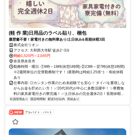
(軽 作 業)日用品のラベル貼り、梱包
履歴書不要！家電付きの無料寮あり/土日休み&長期休暇3回
株式会社リオン
アクセス: 大和西大寺駅 徒歩2~3分
時給1,525円～2,045円
奈良県奈良市
勤務時間・曜日: ①9時～18時(休憩1時間) ②23時～翌7時(休憩1時間)
※2週間単位の交替勤務制です！ (夜勤時は時給1.25倍~) ・有給休暇
あり
仕事内容: ◎カンタン作業のため未経験でも安心！ タイパを重視しな
がらお金を貯めたい方！ ✅20代30代が中心に多数活躍中！ ✨寮費無
料の家具家電付きの寮完備！ ✅土日休みの完全週休2日！長期休暇...
社員登用あり
固定時間制
駅近5分以内
昇給あり
アルバイト・パート