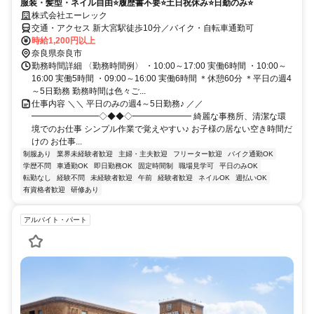
服装・髪型・ネイル自由⭐履歴書不要⭐土日祝休み⭐日勤のみ⭐
株式会社エーレック
交通・アクセス 新大宮駅徒歩10分／バイク・自転車通勤可
時給1,200円以上
奈良県奈良市
勤務時間詳細 〈勤務時間例〉 ・10:00～17:00 実働6時間 ・10:00～
16:00 実働5時間 ・09:00～16:00 実働6時間 ＊休憩60分 ＊平日の週4
～5日勤務 勤務時間は色々ご...
仕事内容 ＼＼ 平日のみの週4～5日勤務♪ ／／
━━━━━━━━◇◆◆◇━━━━━━━ 綺麗な事務所、清潔な環
境でのお仕事 シンプル作業で覚えやすい♪ お子様の居ない空き時間だ
けの お仕事...
制服あり
業界未経験者歓迎
主婦・主夫歓迎
フリーター歓迎
バイク通勤OK
学歴不問
車通勤OK
即日勤務OK
固定時間制
職場見学可
平日のみOK
転勤なし
経験不問
未経験者歓迎
午前
経験者歓迎
ネイルOK
週払いOK
有資格者歓迎
研修あり
アルバイト・パート