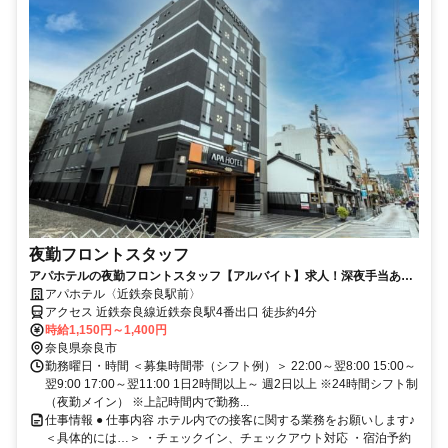
夜勤フロントスタッフ
アパホテルの夜勤フロントスタッフ【アルバイト】求人！深夜手当あり
の夜勤帯でしっかり稼げる
アパホテル〈近鉄奈良駅前〉
アクセス 近鉄奈良線近鉄奈良駅4番出口 徒歩約4分
時給1,150円～1,400円
奈良県奈良市
勤務曜日・時間 ＜募集時間帯（シフト例）＞ 22:00～翌8:00 15:00～
翌9:00 17:00～翌11:00 1日2時間以上～ 週2日以上 ※24時間シフト制
（夜勤メイン） ※上記時間内で勤務...
仕事情報 ● 仕事内容 ホテル内での接客に関する業務をお願いします♪
＜具体的には…＞ ・チェックイン、チェックアウト対応 ・宿泊予約