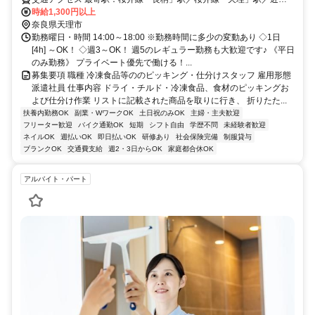
天理線「前栽」駅
時給1,300円以上
奈良県天理市
勤務曜日・時間 14:00～18:00 ※勤務時間に多少の変動あり ◇1日
[4h] ～OK！ ◇週3～OK！ 週5のレギュラー勤務も大歓迎です♪ 《平日
のみ勤務》 プライベート優先で働ける！...
募集要項 職種 冷凍食品等ののピッキング・仕分けスタッフ 雇用形態
派遣社員 仕事内容 ドライ・チルド・冷凍食品、食材のピッキングお
よび仕分け作業 リストに記載された商品を取りに行き、 折りたた...
扶養内勤務OK
副業・WワークOK
土日祝のみOK
主婦・主夫歓迎
フリーター歓迎
バイク通勤OK
短期
シフト自由
学歴不問
未経験者歓迎
ネイルOK
週払いOK
即日払いOK
研修あり
社会保険完備
制服貸与
ブランクOK
交通費支給
週2・3日からOK
家庭都合休OK
アルバイト・パート