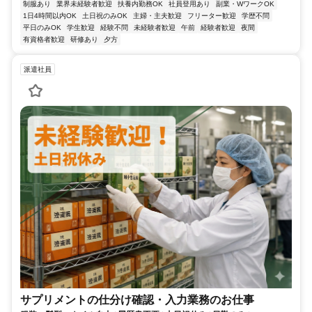
制服あり
業界未経験者歓迎
扶養内勤務OK
社員登用あり
副業・WワークOK
1日4時間以内OK
土日祝のみOK
主婦・主夫歓迎
フリーター歓迎
学歴不問
平日のみOK
学生歓迎
経験不問
未経験者歓迎
午前
経験者歓迎
夜間
有資格者歓迎
研修あり
夕方
派遣社員
サプリメントの仕分け確認・入力業務のお仕事