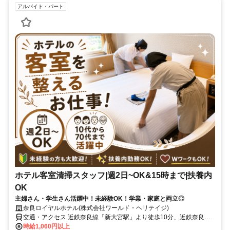
アルバイト・パート
ホテル客室清掃スタッフ|週2日~OK&15時まで|扶養内
OK
主婦さん・学生さん活躍中！未経験OK！学業・家庭と両立◎
奈良ロイヤルホテル(株式会社ワールド・ヘリテイジ)
交通・アクセス 近鉄奈良線「新大宮駅」より徒歩10分、近鉄奈良線
「近鉄奈良駅」・JR関西本線「奈良駅」より車で約10分
時給1,060円以上