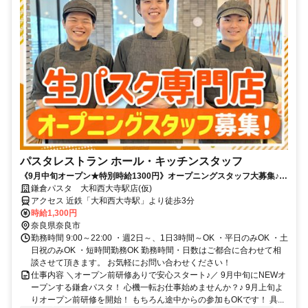
パスタレストラン ホール・キッチンスタッフ
《9月中旬オープン★特別時給1300円》オープニングスタッフ大募集♪駅
チカ！働き方は柔軟◎新しい仲間と一緒にスタートしませんか？
鎌倉パスタ 大和西大寺駅店(仮)
アクセス 近鉄「大和西大寺駅」より徒歩3分
時給1,300円
奈良県奈良市
勤務時間 9:00～22:00 ・週2日～、1日3時間～OK ・平日のみOK ・土
日祝のみOK ・短時間勤務OK 勤務時間・日数はご都合に合わせて相
談させて頂きます。 お気軽にお問い合わせください！
仕事内容 ＼オープン前研修ありで安心スタート♪／ 9月中旬にNEWオ
ープンする鎌倉パスタ！ 心機一転お仕事始めませんか？♪ 9月上旬よ
りオープン前研修を開始！ もちろん途中からの参加もOKです！ 具...