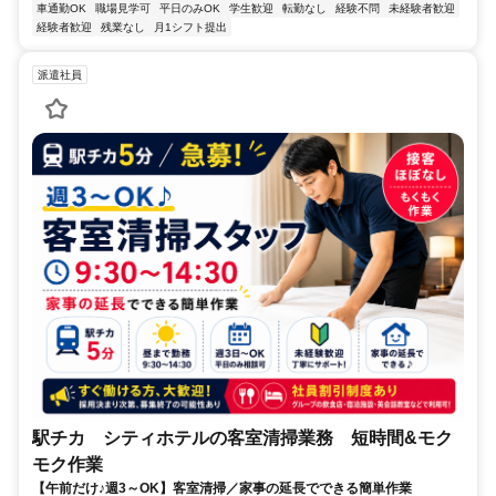
車通勤OK
職場見学可
平日のみOK
学生歓迎
転勤なし
経験不問
未経験者歓迎
経験者歓迎
残業なし
月1シフト提出
派遣社員
駅チカ シティホテルの客室清掃業務 短時間&モク
モク作業
【午前だけ♪週3～OK】客室清掃／家事の延長でできる簡単作業