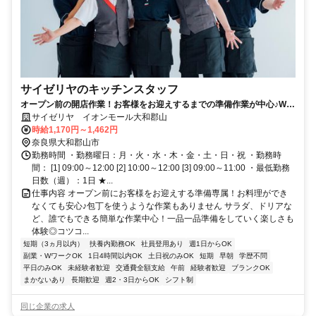
サイゼリヤのキッチンスタッフ
オープン前の開店作業！お客様をお迎えするまでの準備作業が中心♪Wワ
ークOK、シフト相談◎
サイゼリヤ イオンモール大和郡山
時給1,170円～1,462円
奈良県大和郡山市
勤務時間 ・勤務曜日：月・火・水・木・金・土・日・祝 ・勤務時
間： [1] 09:00～12:00 [2] 10:00～12:00 [3] 09:00～11:00 ・最低勤務
日数（週）：1日 ★...
仕事内容 オープン前にお客様をお迎えする準備専属！お料理ができ
なくても安心♪包丁を使うような作業もありません サラダ、ドリアな
ど、誰でもできる簡単な作業中心！一品一品準備をしていく楽しさも
体験◎コツコ...
短期（3ヵ月以内）
扶養内勤務OK
社員登用あり
週1日からOK
副業・WワークOK
1日4時間以内OK
土日祝のみOK
短期
早朝
学歴不問
平日のみOK
未経験者歓迎
交通費全額支給
午前
経験者歓迎
ブランクOK
まかないあり
長期歓迎
週2・3日からOK
シフト制
同じ企業の求人