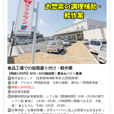
食品工場での短期盛り付け・軽作業
【時給1300円】8/10～8/19超短期！夏休みバイト最適
株式会社ジック (生駒郡斑鳩町幸前:お惣菜調理)
交通・アクセス JR関西本線「大和小泉駅」車4分／JR関西本線「法
隆寺駅」車5分／近鉄橿原線「筒井駅」車6分
時給1,300円以上
奈良県生駒郡
勤務時間詳細 勤務形態：シフト制 【勤務時間】 9:00～20:00の間で
シフト制 ★特に「14:00～20:00」の時間帯に勤務できる方、大歓
迎！ ★もちろん「9:00～18:00、10:00～...
仕事内容 ＜仕事内容欄＞ 大手スーパーに並ぶお惣菜やお弁当を作っ