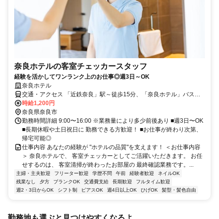
奈良ホテルの客室チェッカースタッフ
経験を活かしてワンランク上のお仕事◎週3日～OK
奈良ホテル
交通・アクセス 「近鉄奈良」駅～徒歩15分、「奈良ホテル」バス停
すぐ
時給1,200円
奈良県奈良市
勤務時間詳細 9:00〜16:00 ※業務量により多少前後あり ■週3日〜OK
■長期休暇や土日祝日に 勤務できる方歓迎！ ■お仕事が終わり次第、
帰宅可能◎
仕事内容 あなたの経験が "ホテルの品質"を支えます！ ＜お仕事内容
＞ 奈良ホテルで、 客室チェッカーとしてご活躍いただきます。 お任
せするのは、 客室清掃が終わったお部屋の 最終確認業務です。...
主婦・主夫歓迎
フリーター歓迎
学歴不問
午前
経験者歓迎
ネイルOK
残業なし
夕方
ブランクOK
交通費支給
長期歓迎
フルタイム歓迎
週2・3日からOK
シフト制
ピアスOK
週4日以上OK
ひげOK
髪型・髪色自由
勤務地も選ぶと見つけやすくなるよ