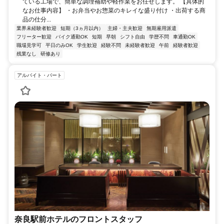
ている工場で、簡単な調理補助や軽作業をお任せします。 【具体的
なお仕事内容】 ・お弁当やお惣菜のキレイな盛り付け ・出荷する商
品の仕分...
業界未経験者歓迎
短期（3ヵ月以内）
主婦・主夫歓迎
無期雇用派遣
フリーター歓迎
バイク通勤OK
短期
早朝
シフト自由
学歴不問
車通勤OK
職場見学可
平日のみOK
学生歓迎
経験不問
未経験者歓迎
午前
経験者歓迎
残業なし
研修あり
アルバイト・パート
奈良駅前ホテルのフロントスタッフ