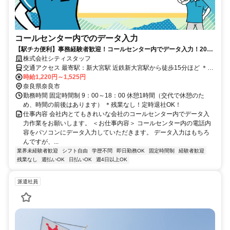
コールセンター内でのデータ入力
【駅チカ便利】事務経験者歓迎！コールセンター内でデータ入力！20代
～50代活躍中！週3日から可能！時短も相談可！残業なし！
株式会社シティスタッフ
交通アクセス 最寄駅：新大宮駅 近鉄新大宮駅から徒歩15分ほど ＊駅
チカで便利！ ＊奈良市、大和郡山市、生駒市、京都府木津川市など
時給1,220円～1,525円
周辺から通勤しているスタッフ多数がいます。
奈良県奈良市
勤務時間 固定時間制 9：00～18：00 休憩1時間（交代で休憩のた
め、時間の前後はあります） ＊残業なし！定時退社OK！
仕事内容 会社内とてもきれいな会社のコールセンター内でデータ入
力作業をお願いします。 ＜お仕事内容＞ コールセンター内の電話内
容をパソコンにデータ入力していただきます。 データ入力はもちろ
んですが、...
業界未経験者歓迎
シフト自由
学歴不問
即日勤務OK
固定時間制
経験者歓迎
残業なし
週払いOK
日払いOK
週4日以上OK
派遣社員