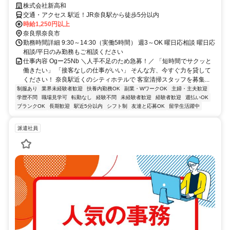
株式会社新高和
交通・アクセス 駅近！JR奈良駅から徒歩5分以内
時給1,250円以上
奈良県奈良市
勤務時間詳細 9:30～14:30（実働5時間） 週3～OK 曜日応相談 曜日応
相談/平日のみ勤務もご相談ください
仕事内容 Ogー25Nb ＼人手不足のため急募！／ 「短時間でサクッと
働きたい」 「接客なしの仕事がいい」 そんな方、今すぐ力を貸して
ください！ 奈良駅近くのシティホテルで 客室清掃スタッフを募集...
制服あり
業界未経験者歓迎
扶養内勤務OK
副業・WワークOK
主婦・主夫歓迎
学歴不問
職場見学可
転勤なし
経験不問
未経験者歓迎
経験者歓迎
週払いOK
ブランクOK
長期歓迎
駅近5分以内
シフト制
友達と応募OK
留学生活躍中
派遣社員