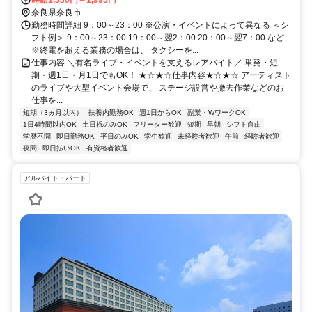
時給1,330円～1,995円
奈良県奈良市
勤務時間詳細 9：00～23：00 ※公演・イベントによって異なる ＜シ
フト例＞ 9：00～23：00 19：00～翌2：00 20：00～翌7：00 など
※終電を超える業務の場合は、 タクシーを...
仕事内容 ＼有名ライブ・イベントを支えるレアバイト／ 単発・短
期・週1日・月1日でもOK！ ★☆★☆仕事内容★☆★☆ アーティスト
のライブや大型イベント会場で、 ステージ設営や撤去作業などのお
仕事を...
短期（3ヵ月以内）
扶養内勤務OK
週1日からOK
副業・WワークOK
1日4時間以内OK
土日祝のみOK
フリーター歓迎
短期
早朝
シフト自由
学歴不問
即日勤務OK
平日のみOK
学生歓迎
未経験者歓迎
午前
経験者歓迎
夜間
即日払いOK
有資格者歓迎
アルバイト・パート