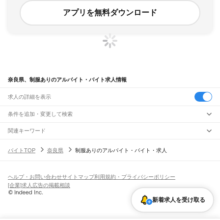
アプリを無料ダウンロード
奈良県、制服ありのアルバイト・バイト求人情報
求人の詳細を表示
条件を追加・変更して検索
市区町村を追加・変更
関連キーワード
奈良県 可愛い制服
奈良県 奈良市 服
奈良県 奈良市 服系
奈良県 居酒屋 制服
奈良県
駅を追加・変更
バイトTOP
奈良県
制服ありのアルバイト・バイト・求人
奈良県 服
奈良県
すべて
奈良市
大和高田市
大和郡山市
天理市
橿原市
桜井市
五條市
御所市
生駒市
香芝市
職種を追加・変更
大和路線
葛城市
宇陀市
山辺郡
生駒郡
磯城郡
宇陀郡
高市郡
北葛城郡
吉野郡
平城山駅
奈良駅
郡山駅
大和小泉駅
法隆寺駅
王寺駅
三郷駅
飲食・フードサービス
ヘルプ・お問い合わせ
サイトマップ
利用規約・プライバシーポリシー
特徴を追加・変更
飲食・フードサービス
すべて
[企業]求人広告の掲載相談
奈良線
ホールスタッフ
キッチンスタッフ
皿洗い・洗い場
精肉・鮮魚加工
給食調理
人気
平城山駅
奈良駅
雇用形態を追加・変更
新着求人を受け取る
パン屋（ベーカリー）
フードカウンター販売員
バー（BAR）・バーテンダー
日払いOK
高校生歓迎
学生歓迎
深夜の仕事
髪型・髪色自由
ひげOK
ネイルOK
飲食店補助（開店・閉店準備）
飲食店（店長・マネージャー）
JR和歌山線
ピアスOK
アルバイト・パート
履歴書不要
オープニングスタッフ
留学生・外国人活躍中
都道府県を変更
営業・販売
王寺駅
畠田駅
志都美駅
香芝駅
ＪＲ五位堂駅
高田駅
大和新庄駅
御所駅
玉手駅
掖上駅
勤務期間
正社員