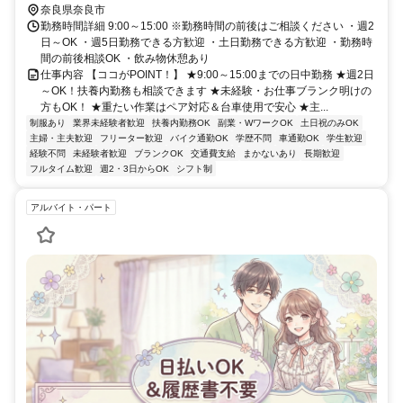
奈良県奈良市
勤務時間詳細 9:00～15:00 ※勤務時間の前後はご相談ください ・週2
日～OK ・週5日勤務できる方歓迎 ・土日勤務できる方歓迎 ・勤務時
間の前後相談OK ・飲み物休憩あり
仕事内容 【ココがPOINT！】 ★9:00～15:00までの日中勤務 ★週2日
～OK！扶養内勤務も相談できます ★未経験・お仕事ブランク明けの
方もOK！ ★重たい作業はペア対応＆台車使用で安心 ★主...
制服あり
業界未経験者歓迎
扶養内勤務OK
副業・WワークOK
土日祝のみOK
主婦・主夫歓迎
フリーター歓迎
バイク通勤OK
学歴不問
車通勤OK
学生歓迎
経験不問
未経験者歓迎
ブランクOK
交通費支給
まかないあり
長期歓迎
フルタイム歓迎
週2・3日からOK
シフト制
アルバイト・パート