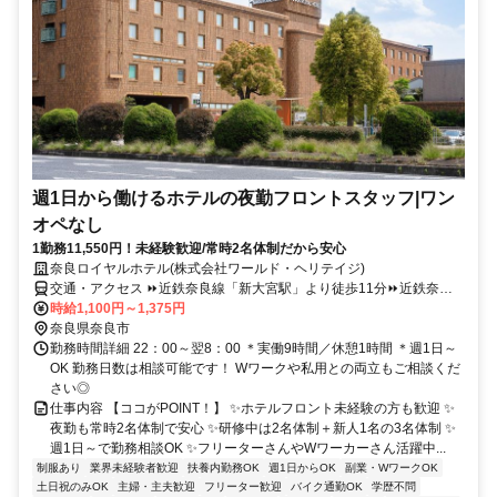
週1日から働けるホテルの夜勤フロントスタッフ|ワン
オペなし
1勤務11,550円！未経験歓迎/常時2名体制だから安心
奈良ロイヤルホテル(株式会社ワールド・ヘリテイジ)
交通・アクセス ⏩近鉄奈良線「新大宮駅」より徒歩11分⏩近鉄奈良
線「近鉄奈良駅」・JR関西本線「奈良駅」より車で約10分⏩車・バ
時給1,100円～1,375円
イク・自転車通勤可
奈良県奈良市
勤務時間詳細 22：00～翌8：00 ＊実働9時間／休憩1時間 ＊週1日～
OK 勤務日数は相談可能です！ Wワークや私用との両立もご相談くだ
さい◎
仕事内容 【ココがPOINT！】 ✨ホテルフロント未経験の方も歓迎 ✨
夜勤も常時2名体制で安心 ✨研修中は2名体制＋新人1名の3名体制 ✨
週1日～で勤務相談OK ✨フリーターさんやWワーカーさん活躍中...
制服あり
業界未経験者歓迎
扶養内勤務OK
週1日からOK
副業・WワークOK
土日祝のみOK
主婦・主夫歓迎
フリーター歓迎
バイク通勤OK
学歴不問