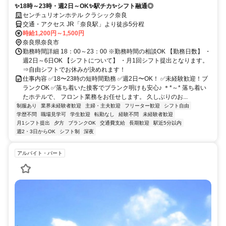
✨18時～23時・週2日～OK✨駅チカ✨シフト融通◎
センチュリオンホテル クラシック奈良
交通・アクセス JR「奈良駅」より徒歩5分程
時給1,200円～1,500円
奈良県奈良市
勤務時間詳細 18：00～23：00 ※勤務時間の相談OK 【勤務日数】 ・
週2日～6日OK 【シフトについて】 ・月1回シフト提出となります。
⇒自由シフトでお休みが決めれます！
仕事内容 ✅18〜23時の短時間勤務 ✅週2日〜OK！ ✅未経験歓迎！ブ
ランクOK ✅落ち着いた接客でブランク明けも安心♪ ＊*～* 落ち着い
たホテルで、 フロント業務をお任せします。 久しぶりのお...
制服あり
業界未経験者歓迎
主婦・主夫歓迎
フリーター歓迎
シフト自由
学歴不問
職場見学可
学生歓迎
転勤なし
経験不問
未経験者歓迎
月1シフト提出
夕方
ブランクOK
交通費支給
長期歓迎
駅近5分以内
週2・3日からOK
シフト制
深夜
アルバイト・パート