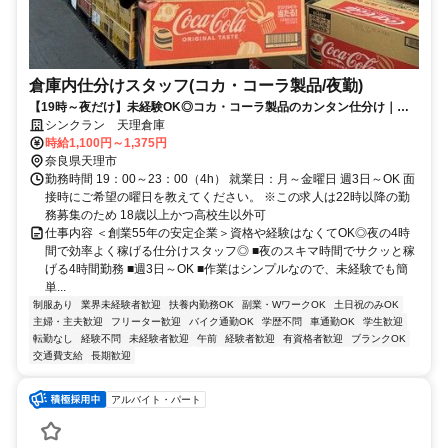
倉庫内仕分けスタッフ(コカ・コーラ製品/夜勤)
【19時～夜だけ】未経験OK◎コカ・コーラ製品のカンタン仕分け｜週3
～OK
シンクラン 天理倉庫
時給1,100円～1,375円
奈良県天理市
勤務時間 19：00～23：00（4h） 就業日：月～金曜日 週3日～OK 面
接時にご希望の曜日を教えてください。 ※この求人は22時以降の勤
務募集のため 18歳以上かつ高校生以外可
仕事内容 ＜創業55年の安定企業＞資格や経験はなくてOK◎夜の4時
間で効率よく稼げる仕分けスタッフ◎ ■夜のスキマ時間でサクッと稼
げる4時間勤務 ■週3日～OK ■作業はシンプルなので、未経験でも簡
単...
制服あり
業界未経験者歓迎
扶養内勤務OK
副業・WワークOK
土日祝のみOK
主婦・主夫歓迎
フリーター歓迎
バイク通勤OK
学歴不問
車通勤OK
学生歓迎
転勤なし
経験不問
未経験者歓迎
午前
経験者歓迎
有資格者歓迎
ブランクOK
交通費支給
長期歓迎
アルバイト・パート