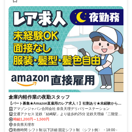
倉庫内軽作業の夜勤スタッフ
【パート募集★Amazon直雇用のレア求人！】社割あり★未経験からで
もAmazon正社員に◎髪色自由◎福利厚生充実！長期で安定雇用可能！
アマゾンジャパン合同会社 奈良天理デリバリーステーション
交通アクセス 近鉄「結崎駅」より徒歩約25分 近鉄天理線「二階堂
駅」より徒歩約28分 ※シャトルバス運行なし ※自転車通勤可 ※車通
時給1,200円～1,500円
勤可、バイク通勤不可
奈良県天理市
勤務時間 シフト制 以下詳細 固定シフト制 〈シフト例〉 ・18:00 -