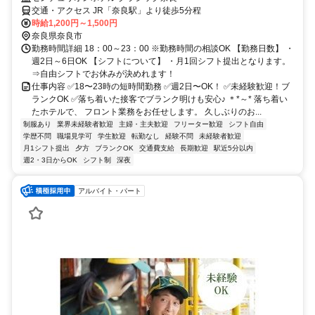
交通・アクセス JR「奈良駅」より徒歩5分程
時給1,200円～1,500円
奈良県奈良市
勤務時間詳細 18：00～23：00 ※勤務時間の相談OK 【勤務日数】 ・
週2日～6日OK 【シフトについて】 ・月1回シフト提出となります。
⇒自由シフトでお休みが決めれます！
仕事内容 ✅18〜23時の短時間勤務 ✅週2日〜OK！ ✅未経験歓迎！ブ
ランクOK ✅落ち着いた接客でブランク明けも安心♪ ＊*～* 落ち着い
たホテルで、 フロント業務をお任せします。 久しぶりのお...
制服あり
業界未経験者歓迎
主婦・主夫歓迎
フリーター歓迎
シフト自由
学歴不問
職場見学可
学生歓迎
転勤なし
経験不問
未経験者歓迎
月1シフト提出
夕方
ブランクOK
交通費支給
長期歓迎
駅近5分以内
週2・3日からOK
シフト制
深夜
アルバイト・パート