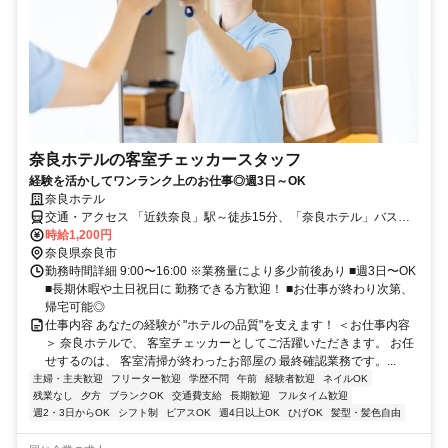
奈良ホテルの客室チェッカースタッフ
経験を活かしてワンランク上のお仕事◎週3日～OK
奈良ホテル
交通・アクセス 「近鉄奈良」駅～徒歩15分、「奈良ホテル」バス停
すぐ
時給1,200円
奈良県奈良市
勤務時間詳細 9:00〜16:00 ※業務量により多少前後あり ■週3日〜OK
■長期休暇や土日祝日に 勤務できる方歓迎！ ■お仕事が終わり次第、
帰宅可能◎
仕事内容 あなたの経験が "ホテルの品質"を支えます！ ＜お仕事内容
＞ 奈良ホテルで、 客室チェッカーとしてご活躍いただきます。 お任
せするのは、 客室清掃が終わったお部屋の 最終確認業務です。...
主婦・主夫歓迎
フリーター歓迎
学歴不問
午前
経験者歓迎
ネイルOK
残業なし
夕方
ブランクOK
交通費支給
長期歓迎
フルタイム歓迎
週2・3日からOK
シフト制
ピアスOK
週4日以上OK
ひげOK
髪型・髪色自由