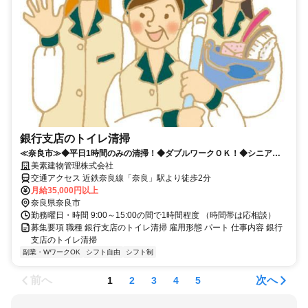
銀行支店のトイレ清掃
≪奈良市≫◆平日1時間のみの清掃！◆ダブルワークＯＫ！◆シニア世
代女性活躍中！◆未経験OK！
美素建物管理株式会社
交通アクセス 近鉄奈良線「奈良」駅より徒歩2分
月給35,000円以上
奈良県奈良市
勤務曜日・時間 9:00～15:00の間で1時間程度 （時間帯は応相談）
募集要項 職種 銀行支店のトイレ清掃 雇用形態 パート 仕事内容 銀行
支店のトイレ清掃
副業・WワークOK
シフト自由
シフト制
前へ
次へ
1
2
3
4
5