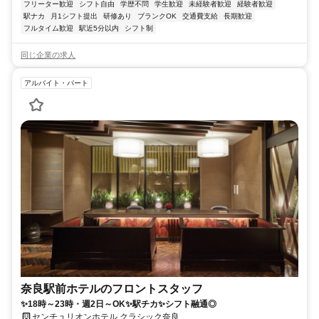
フリーター歓迎
シフト自由
学歴不問
学生歓迎
未経験者歓迎
経験者歓迎
駅ナカ
月1シフト提出
研修あり
ブランクOK
交通費支給
長期歓迎
フルタイム歓迎
駅近5分以内
シフト制
同じ企業の求人
アルバイト・パート
奈良駅前ホテルのフロントスタッフ
✨18時～23時・週2日～OK✨駅チカ✨シフト融通◎
センチュリオンホテル クラシック奈良