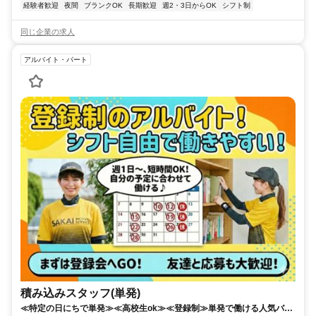
経験者歓迎
夜間
ブランクOK
長期歓迎
週2・3日からOK
シフト制
同じ企業の求人
アルバイト・パート
積み込みスタッフ(単発)
≪特定の日にちで単発≫≪高校生ok≫≪登録制≫単発で働ける人気バイ