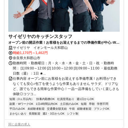
サイゼリヤのキッチンスタッフ
オープン前の開店作業！お客様をお迎えするまでの準備作業が中心♪Wワ
ークOK、シフト相談◎
サイゼリヤ イオンモール大和郡山
時給1,170円～1,462円
奈良県大和郡山市
勤務時間 ・勤務曜日：月・火・水・木・金・土・日・祝 ・勤務時
間： [1] 09:00～12:00 [2] 10:00～12:00 [3] 09:00～11:00 ・最低勤務
日数（週）：1日 ★...
仕事内容 オープン前にお客様をお迎えする準備専属！お料理ができ
なくても安心♪包丁を使うような作業もありません サラダ、ドリアな
ど、誰でもできる簡単な作業中心！一品一品準備をしていく楽しさも
体験◎コツコ...
短期（3ヵ月以内）
扶養内勤務OK
社員登用あり
週1日からOK
副業・WワークOK
1日4時間以内OK
土日祝のみOK
短期
早朝
学歴不問
平日のみOK
未経験者歓迎
交通費全額支給
午前
経験者歓迎
ブランクOK
まかないあり
長期歓迎
週2・3日からOK
シフト制
同じ企業の求人