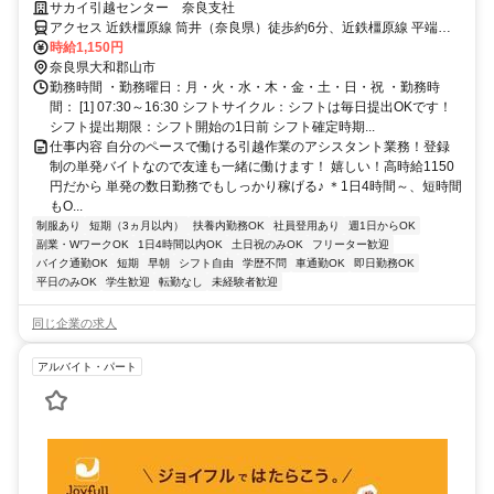
ト♪時給1150円で稼げる!!
サカイ引越センター 奈良支社
アクセス 近鉄橿原線 筒井（奈良県）徒歩約6分、近鉄橿原線 平端徒
歩約15分、近鉄天理線 平端徒歩約15分 近鉄筒井駅 徒歩5分
時給1,150円
奈良県大和郡山市
勤務時間 ・勤務曜日：月・火・水・木・金・土・日・祝 ・勤務時
間： [1] 07:30～16:30 シフトサイクル：シフトは毎日提出OKです！
シフト提出期限：シフト開始の1日前 シフト確定時期...
仕事内容 自分のペースで働ける引越作業のアシスタント業務！登録
制の単発バイトなので友達も一緒に働けます！ 嬉しい！高時給1150
円だから 単発の数日勤務でもしっかり稼げる♪ ＊1日4時間～、短時間
もO...
制服あり
短期（3ヵ月以内）
扶養内勤務OK
社員登用あり
週1日からOK
副業・WワークOK
1日4時間以内OK
土日祝のみOK
フリーター歓迎
バイク通勤OK
短期
早朝
シフト自由
学歴不問
車通勤OK
即日勤務OK
平日のみOK
学生歓迎
転勤なし
未経験者歓迎
同じ企業の求人
アルバイト・パート