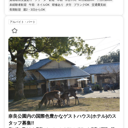
未経験者歓迎
午前
ネイルOK
研修あり
夕方
ブランクOK
交通費支給
長期歓迎
週2・3日からOK
アルバイト・パート
奈良公園内の国際色豊かなゲストハウス(ホテル)のス
タッフ募集!!