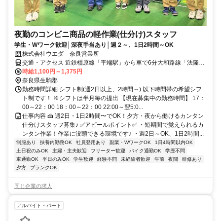
夜勤のコンビニ商品の軽作業(仕分け)スタッフ
学生・Wワーク歓迎│深夜手当あり│週２～、1日2時間～OK
株式会社ウエダ 奈良営業所
交通・アクセス 近鉄橿原線「平端駅」から車で6分大和路線「法隆寺
駅」から車で9分※車・バイク・自転車通勤OK
時給1,100円～1,375円
奈良県生駒郡
勤務時間詳細 シフト制(週2日以上、2時間～) 以下時間帯の希望シフ
ト制です！ ※シフトは半月毎の提出 【現在募集中の勤務時間】 17：
00～22：00 18：00～22：00 22:00～翌5:0...
仕事内容 🍰 週2日・1日2時間〜でOK！夕方・夜から働けるカンタン
仕分けスタッフ募集♪ ✅アピールポイント✅ ・短期間で覚えられるカ
ンタン作業！作業に没頭できる環境です♪ ・週2日～OK、1日2時間...
制服あり
扶養内勤務OK
社員登用あり
副業・WワークOK
1日4時間以内OK
土日祝のみOK
主婦・主夫歓迎
フリーター歓迎
バイク通勤OK
学歴不問
車通勤OK
平日のみOK
学生歓迎
経験不問
未経験者歓迎
午前
夜間
研修あり
夕方
ブランクOK
同じ企業の求人
アルバイト・パート