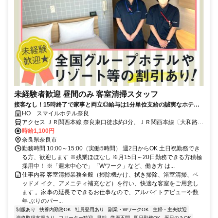
未経験者歓迎 昼間のみ 客室清掃スタッフ
接客なし！15時終了で家事と両立◎給与は1分単位支給の誠実なホテル
清掃
HO スマイルホテル奈良
アクセス ＪＲ関西本線 奈良東口徒歩約3分、ＪＲ関西本線〔大和路
線〕 奈良東口徒歩約3分、ＪＲ桜井線 奈良東口徒歩約3分 JR「奈良
時給1,100円
駅」東口より徒歩約2分
奈良県奈良市
勤務時間 10:00～15:00（実働5時間） 週2日からOK 土日祝勤務でき
る方、歓迎します ※残業ほぼなし ※月15日～20日勤務できる方積極
採用中！ ※「週末中心で」「Wワーク」など、働き方 は...
仕事内容 客室清掃業務全般（掃除機かけ、拭き掃除、浴室清掃、ベ
ッドメ イク、アメニティ補充など）を行い、快適な客室をご用意し
ます 。家事の延長でできるお仕事なので、アルバイトデビューや数
年 ぶりのパー...
制服あり
扶養内勤務OK
社員登用あり
副業・WワークOK
主婦・主夫歓迎
資格取得支援あり
フリーター歓迎
早朝
学歴不問
即日勤務OK
平日のみOK