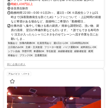
時給1,438円以上
奈良県生駒市
勤務時間 22:00～0:00 ※1日2h～、週1日～OK ※高校生シフトは21
時まで(深夜勤務発生を防ぐため) ＊シフトについて ・上記時間の前後
など希望がある場合など、面接時にご希望の「勤務曜日...
仕事内容 ＼集中して働ける夜の厨房／ 簡単な調理対応、洗い物、厨
房の清掃、 翌日の準備作業なども行います。 ＊誰でもできる寿司作
り 注文が入ったらシャリにネタをのせてレーンへ流す作業を主にお
願いしま...
制服あり
扶養内勤務OK
社員登用あり
週1日からOK
1日4時間以内OK
土日祝のみOK
主婦・主夫歓迎
フリーター歓迎
バイク通勤OK
給料前払いOK
シフト自由
学歴不問
車通勤OK
学生歓迎
未経験者歓迎
経験者歓迎
夜間
研修あり
ブランクOK
交通費支給
同じ企業の求人
アルバイト・パート