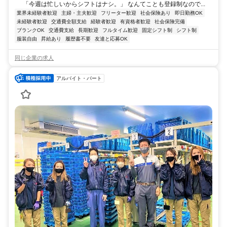
「今週は忙しいからシフトはナシ。」 なんてことも登録制なので...
業界未経験者歓迎
主婦・主夫歓迎
フリーター歓迎
社会保険あり
即日勤務OK
未経験者歓迎
交通費全額支給
経験者歓迎
有資格者歓迎
社会保険完備
ブランクOK
交通費支給
長期歓迎
フルタイム歓迎
固定シフト制
シフト制
服装自由
昇給あり
履歴書不要
友達と応募OK
同じ企業の求人
アルバイト・パート