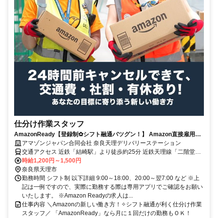
仕分け作業スタッフ
AmazonReady【登録制✿シフト融通バツグン！】 Amazon直接雇用の
レア求人！自分のペースでシフトIN♪未経験OK◎服装・髪型・髪色自
アマゾンジャパン合同会社 奈良天理デリバリーステーション
由！
交通アクセス 近鉄「結崎駅」より徒歩約25分 近鉄天理線「二階堂
駅」より徒歩約28分 ※シャトルバス運行なし ※自転車通勤可 ※車通
時給1,200円～1,500円
勤可、バイク通勤不可
奈良県天理市
勤務時間 シフト制 以下詳細 9:00～18:00、20:00～翌7:00 など ※上
記は一例ですので、実際に勤務する際は専用アプリでご確認をお願い
いたします。 ※Amazon Readyの求人は...
仕事内容 ＼Amazonの新しい働き方！✧シフト融通が利く仕分け作業
スタッフ／ 「AmazonReady」なら月に１回だけの勤務もＯＫ！