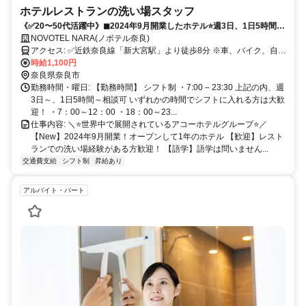
ホテルレストランの洗い場スタッフ
《✅20〜50代活躍中》◼︎2024年9月開業したホテル⭐️週3日、1日5時間〜
相談可◎フリーターさん活躍中♪
NOVOTEL NARA(ノボテル奈良)
アクセス: ✅近鉄奈良線「新大宮駅」より徒歩8分 ※車、バイク、自転
車通勤OK（従業員用駐輪場あり） ※駐車場は規定あり
時給1,100円
奈良県奈良市
勤務時間・曜日: 【勤務時間】 シフト制 ・7:00 – 23:30 上記の内、週
3日～、1日5時間～相談可 いずれかの時間でシフトに入れる方は大歓
迎！ ・7：00～12：00 ・18：00～23...
仕事内容: ＼⭐️世界中で展開されているアコーホテルグループ⭐️／
【New】2024年9月開業！オープンして1年のホテル 【歓迎】レスト
ランでの洗い場経験がある方歓迎！ 【語学】語学は問いません...
交通費支給
シフト制
昇給あり
アルバイト・パート