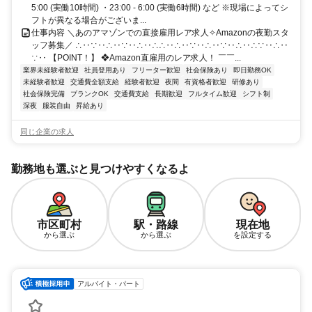
5:00 (実働10時間) ・23:00 - 6:00 (実働6時間) など ※現場によってシ
フトが異なる場合がございま...
仕事内容 ＼あのアマゾンでの直接雇用レア求人✧Amazonの夜勤スタ
ッフ募集／ ∴‥∵‥∴‥∵‥∴‥∴∴‥∴‥∵‥∴‥∵‥∴‥∴∵‥∴‥
∵‥ 【POINT！】 ❖Amazon直雇用のレア求人！ ￣￣...
業界未経験者歓迎
社員登用あり
フリーター歓迎
社会保険あり
即日勤務OK
未経験者歓迎
交通費全額支給
経験者歓迎
夜間
有資格者歓迎
研修あり
社会保険完備
ブランクOK
交通費支給
長期歓迎
フルタイム歓迎
シフト制
深夜
服装自由
昇給あり
同じ企業の求人
勤務地も選ぶと見つけやすくなるよ
市区町村
駅・路線
現在地
から選ぶ
から選ぶ
を設定する
アルバイト・パート