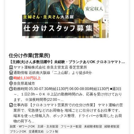
仕分け作業(営業所)
【主婦(夫)さん多数活躍中】未経験・ブランクありOK クロネコヤマトの
かんたん仕分け作業
ヤマト運輸株式会社 奈良主管支店 香芝営業所
通勤情報 近鉄南大阪線「二上山駅」より徒歩8分
時給1,130円以上
奈良県葛城市
勤務時間 05:30-07:30/時給1130円 06:00-08:00/時給1130円 ■週3日
～、１日2.0h～ＯＫ ※上記の勤務時間のみ、応募を受け付けており
ます。 ※深夜時間帯(22:00～...
仕事内容 【クロネコヤマト営業所での仕分け作業】 ヤマト運輸の営
業所で、宅急便などのお荷物を 地域ごとに仕分けするお仕事です。
端末を使った情報入力、ボックス整理、ドライバーが集荷した お荷
物の荷下ろ...
副業・WワークOK
主婦・主夫歓迎
フリーター歓迎
未経験者歓迎
経験者歓迎
ブランクOK
交通費支給
シフト制