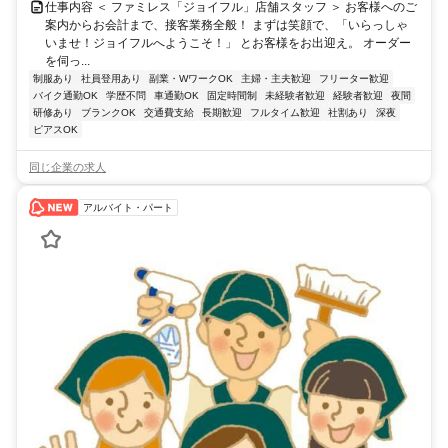
仕事内容 ＜ ファミレス「ジョイフル」店舗スタッフ ＞ お客様へのご
案内からお会計まで、接客業務全般！ まずは笑顔で、「いらっしゃ
いませ！ジョイフルへようこそ！」 とお客様をお出迎え。 オーダー
を伺っ...
制服あり
社員登用あり
副業・WワークOK
主婦・主夫歓迎
フリーター歓迎
バイク通勤OK
学歴不問
車通勤OK
固定時間制
未経験者歓迎
経験者歓迎
夜間
研修あり
ブランクOK
交通費支給
長期歓迎
フルタイム歓迎
社割あり
深夜
ピアスOK
同じ企業の求人
アルバイト・パート