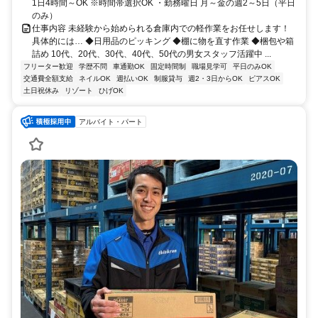
1日4時間～OK ※時間帯選択OK ・勤務曜日 月～金の週2～5日（平日
のみ）
仕事内容 未経験から始められる倉庫内での軽作業をお任せします！
具体的には… ◆日用品のピッキング ◆棚に物を直す作業 ◆梱包や箱
詰め 10代、20代、30代、40代、50代の男女スタッフ活躍中 ...
フリーター歓迎
学歴不問
車通勤OK
固定時間制
職場見学可
平日のみOK
交通費全額支給
ネイルOK
週払いOK
制服貸与
週2・3日からOK
ピアスOK
土日祝休み
リゾート
ひげOK
アルバイト・パート