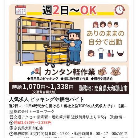
人気求人 ピッキングや梱包バイト
週2日～・1日4時間から働ける！当社上位TOP3の人気求人です♪ 【履歴
書不要】応募ボタンで応募完了
株式会社トーヨーワーク
交通アクセス 最寄駅：近鉄筒井駅 近鉄筒井駅より車5分 【勤務情
報】 奈良県大和郡山市
時給1,070円～1,338円
奈良県大和郡山市
勤務時間 固定時間制 9:00～17:00 ・勤務時間 9：00～17：00の間で