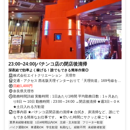
23:00~24:00|パチンコ店の閉店後清掃
深夜給で効率よく稼げる！誰でもできる簡単作業◎
株式会社エイトクリエーション 天理市
交通・アクセス 西名阪天理インターおりて「天理街道」169号線を
（桜井方面）南へ車で約８分
日給1,400円
奈良県天理市
勤務時間詳細 実働時間：1日あたり1時間 平均勤務日数：1ヶ月あた
り8日 〜 10日 勤務時間：23:00～24:00 →閉店後清掃 ★週3日～ＯＫ
★土日入れる方歓迎
仕事内容 ★パチンコ店閉店後の清掃★ 台拭き、床清掃など、誰にで
もできる簡単なお仕事です。 ★空いた時間にサクッと稼ごう★
業界未経験者歓迎
1日4時間以内OK
主婦・主夫歓迎
フリーター歓迎
バイク通勤OK
車通勤OK
学生歓迎
転勤なし
経験不問
未経験者歓迎