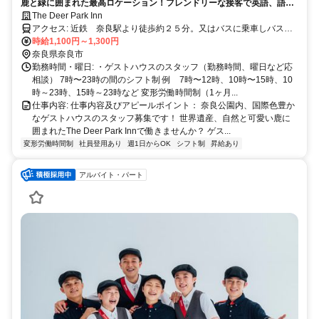
鹿と緑に囲まれた最高ロケーション！フレンドリーな接客で英語、語学
力も！
The Deer Park Inn
アクセス: 近鉄 奈良駅より徒歩約２５分。又はバスに乗車しバス停
「春日大社本殿」下車し、徒歩にて約５分。（奈良公園内）
時給1,100円～1,300円
奈良県奈良市
勤務時間・曜日: ・ゲストハウスのスタッフ（勤務時間、曜日など応
相談） 7時〜23時の間のシフト制 例 7時〜12時、10時〜15時、10
時～23時、15時～23時など 変形労働時間制（1ヶ月...
仕事内容: 仕事内容及びアピールポイント： 奈良公園内、国際色豊か
なゲストハウスのスタッフ募集です！ 世界遺産、自然と可愛い鹿に
囲まれたThe Deer Park Innで働きませんか？ ゲス...
変形労働時間制
社員登用あり
週1日からOK
シフト制
昇給あり
アルバイト・パート