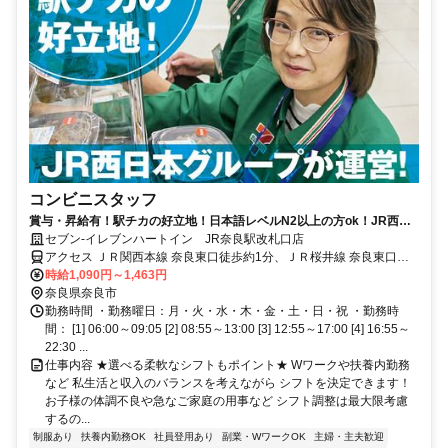
コンビニスタッフ
賞与・昇給有！駅チカの好立地！日本語レベルN2以上の方ok！JR西日
本グループ会社運営で安定度抜群！
セブン-イレブンハートイン JR奈良駅改札口店
アクセス ＪＲ関西本線 奈良東口徒歩約1分、ＪＲ桜井線 奈良東口徒
歩約1分、ＪＲ関西本線〔大和路線〕 奈良東口徒歩約1分
時給1,090円～1,463円
奈良県奈良市
勤務時間 ・勤務曜日：月・火・水・木・金・土・日・祝 ・勤務時
間： [1] 06:00～09:05 [2] 08:55～13:00 [3] 12:55～17:00 [4] 16:55～
22:30 ...
仕事内容 ★選べる柔軟なシフトもポイント★ Wワークや扶養内勤務
など 私生活と収入のバランスを考えながら シフトを決定できます！
お子様の体調不良や急なご家庭の用事など シフト調整は最大限考慮
するの...
制服あり
扶養内勤務OK
社員登用あり
副業・WワークOK
主婦・主夫歓迎