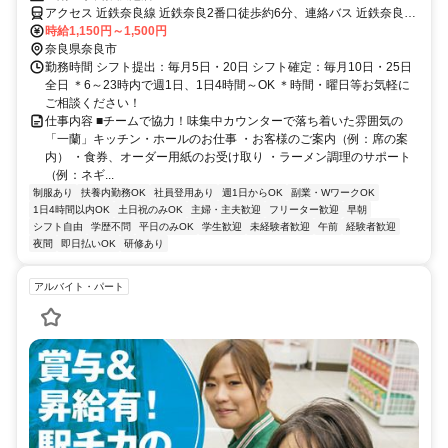
アクセス 近鉄奈良線 近鉄奈良2番口徒歩約6分、連絡バス 近鉄奈良徒
歩約8分、連絡バス 奈良徒歩約13分 ※車・バイク通勤は不可
時給1,150円～1,500円
奈良県奈良市
勤務時間 シフト提出：毎月5日・20日 シフト確定：毎月10日・25日
全日 ＊6～23時内で週1日、1日4時間～OK ＊時間・曜日等お気軽に
ご相談ください！
仕事内容 ■チームで協力！味集中カウンターで落ち着いた雰囲気の
「一蘭」キッチン・ホールのお仕事 ・お客様のご案内（例：席の案
内） ・食券、オーダー用紙のお受け取り ・ラーメン調理のサポート
（例：ネギ...
制服あり
扶養内勤務OK
社員登用あり
週1日からOK
副業・WワークOK
1日4時間以内OK
土日祝のみOK
主婦・主夫歓迎
フリーター歓迎
早朝
シフト自由
学歴不問
平日のみOK
学生歓迎
未経験者歓迎
午前
経験者歓迎
夜間
即日払いOK
研修あり
アルバイト・パート