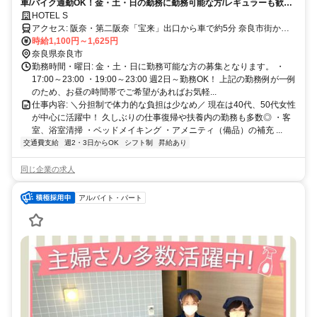
車/バイク通勤OK！金・土・日の勤務に勤務可能な方/レギュラーも歓迎
◎ 対面接客一切なし！
HOTEL S
アクセス: 阪奈・第二阪奈「宝来」出口から車で約5分 奈良市街から
も車で約5分ほど！
時給1,100円～1,625円
奈良県奈良市
勤務時間・曜日: 金・土・日に勤務可能な方の募集となります。 ・
17:00～23:00 ・19:00～23:00 週2日～勤務OK！ 上記の勤務例が一例
のため、お昼の時間帯でご希望があればお気軽...
仕事内容: ＼分担制で体力的な負担は少なめ／ 現在は40代、50代女性
が中心に活躍中！ 久しぶりの仕事復帰や扶養内の勤務も多数◎ ・客
室、浴室清掃 ・ベッドメイキング ・アメニティ（備品）の補充 ...
交通費支給
週2・3日からOK
シフト制
昇給あり
同じ企業の求人
アルバイト・パート