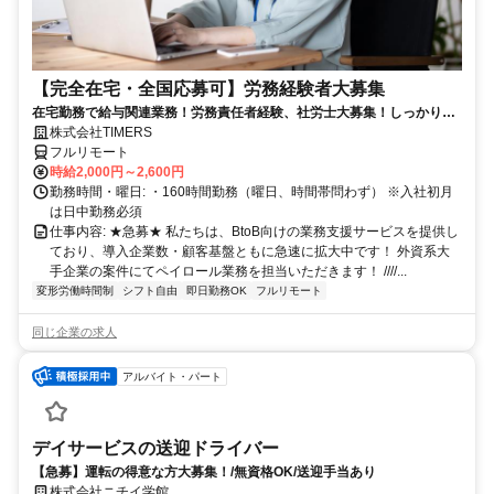
【完全在宅・全国応募可】労務経験者大募集
在宅勤務で給与関連業務！労務責任者経験、社労士大募集！しっかり稼
ぎたい方、注目！
株式会社TIMERS
フルリモート
時給2,000円～2,600円
勤務時間・曜日: ・160時間勤務（曜日、時間帯問わず） ※入社初月
は日中勤務必須
仕事内容: ★急募★ 私たちは、BtoB向けの業務支援サービスを提供し
ており、導入企業数・顧客基盤ともに急速に拡大中です！ 外資系大
手企業の案件にてペイロール業務を担当いただきます！ ////...
変形労働時間制
シフト自由
即日勤務OK
フルリモート
同じ企業の求人
アルバイト・パート
デイサービスの送迎ドライバー
【急募】運転の得意な方大募集！/無資格OK/送迎手当あり
株式会社ニチイ学館