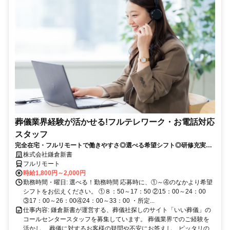
葬儀業界経験が活かせる!フルテレワーク・お電話対応
スタッフ
完全在宅・フルリモートで働きやすさ◎選べる希望シフト◎研修充実だ
から未経験でも安心！平日休みありの完全週休2日制で充実のワークラ
株式会社鎌倉新書
イフバランス！
フルリモート
時給1,800円～2,000円
勤務時間・曜日: 選べる！勤務時間 応募時に、①～④のなかより希望
シフトをお伝えください。 ①８：50～17：50 ②15：00～24：00
③17：00～26：00④24：00～33：00 ・所定...
仕事内容: 鎌倉新書が運営する、葬儀社探しのサイト「いい葬儀」の
コールセンタースタッフを募集しています。 葬儀業界でのご経験を
活かし 、葬儀に対するお客様の疑問や不安にお答えし、ピッタリの