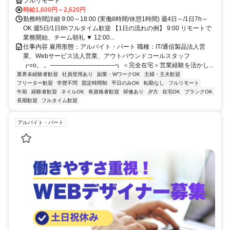
フルリモート
時給1,600円～2,620円
勤務時間詳細 9:00～18:00 (実働8時間/休憩1時間) 週4日～/1日7h～
OK 週5日/1日8hフルタイム歓迎 【1日の流れの例】 9:00 リモートで
業務開始、チーム朝礼 ▼ 12:00...
仕事内容 雇用形態：アルバイト・パート 職種：IT/通信製品法人営
業、Webサービス法人営業、アウトバウンドコールスタッフ
┏○o。.。──────────────┓ ＜完全在宅＞営業経験を活かし...
業界未経験者歓迎
社員登用あり
副業・WワークOK
主婦・主夫歓迎
フリーター歓迎
学歴不問
固定時間制
平日のみOK
転勤なし
フルリモート
午前
経験者歓迎
ネイルOK
有資格者歓迎
研修あり
夕方
在宅OK
ブランクOK
長期歓迎
フルタイム歓迎
アルバイト・パート