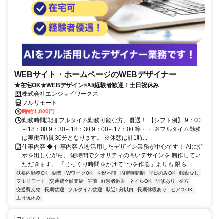
WEBサイト・ホームページのWEBデザイナー
★在宅OK★WEBデザイン×AI/経験者歓迎！土日祝休み
株式会社エンジョイワークス
フルリモート
時給1,800円
勤務時間詳細 フルタイム勤務可能な方、優遇！ 【シフト例】 9：00
～18：00 9：30～18：30 9：00～17：00 等・・ ※フルタイム勤務
は実働7時間30分となります。 ※休憩は計1時...
仕事内容 ◆ 仕事内容 AIを活用したデザイン業務が中心です！ AIに指
示を出しながら、 短時間でクオリティの高いデザインを 制作してい
ただきます。 「じっくり時間をかけて1つを作る」よりも 限ら...
扶養内勤務OK
副業・WワークOK
学歴不問
固定時間制
平日のみOK
転勤なし
フルリモート
交通費全額支給
午前
経験者歓迎
ネイルOK
研修あり
夕方
交通費支給
長期歓迎
フルタイム歓迎
駅近5分以内
長期休暇あり
ピアスOK
土日祝休み
アルバイト・パート