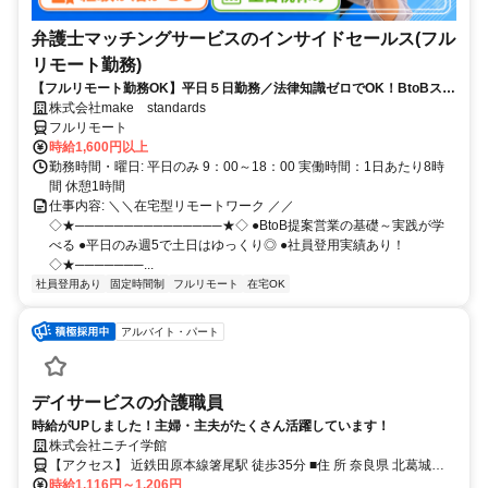
弁護士マッチングサービスのインサイドセールス(フル
リモート勤務)
【フルリモート勤務OK】平日５日勤務／法律知識ゼロでOK！BtoBスキ
ルが身につく営業職
株式会社make standards
フルリモート
時給1,600円以上
勤務時間・曜日: 平日のみ 9：00～18：00 実働時間：1日あたり8時
間 休憩1時間
仕事内容: ＼＼在宅型リモートワーク ／／
◇★───────────────★◇ ●BtoB提案営業の基礎～実践が学
べる ●平日のみ週5で土日はゆっくり◎ ●社員登用実績あり！
◇★───────...
社員登用あり
固定時間制
フルリモート
在宅OK
アルバイト・パート
デイサービスの介護職員
時給がUPしました！主婦・主夫がたくさん活躍しています！
株式会社ニチイ学館
【アクセス】 近鉄田原本線箸尾駅 徒歩35分 ■住 所 奈良県 北葛城郡
時給1,116円～1,206円
広陵町 大字笠343-1 ■アクセス 近鉄田原本線箸尾駅 徒歩35分