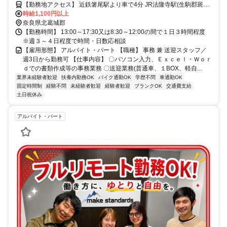
【勤務地アクセス】 近鉄箸尾駅より車で4分 JR法隆寺駅(生駒郡斑鳩
町)より車で11分 近鉄高田駅(大和高田市)より12分 JR香芝駅(香芝市)
時給1,100円以上
より車で15分 近鉄大和八木駅(橿原市)より車で22分 西名阪自動車道
奈良県北葛城郡
「法隆寺IC」より車で6分
【勤務時間】 13:00～17:30又は8:30～12:00の間で１日３時間程度
※週３～４日程度で時間・日数応相談
【雇用形態】 アルバイト・パート 【職種】 事務 兼 送迎スタッフ／
週3日から勤務可 【仕事内容】 〇パソコン入力、Ｅｘｃｅｌ・Ｗｏｒ
ｄでの書類作成等の事務業務 〇送迎業務(普通車、１BOX、軽自...
業界未経験者歓迎
扶養内勤務OK
バイク通勤OK
学歴不問
車通勤OK
固定時間制
経験不問
未経験者歓迎
経験者歓迎
ブランクOK
交通費支給
土日祝休み
アルバイト・パート