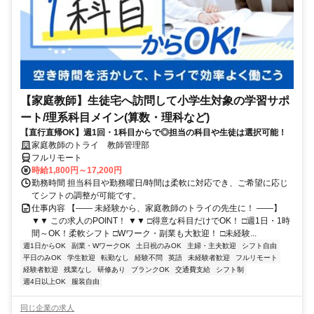
【家庭教師】生徒宅へ訪問して小学生対象の学習サポ
ート/理系科目メイン(算数・理科など)
【直行直帰OK】週1回・1科目からで◎担当の科目や生徒は選択可能！
家庭教師のトライ 教師管理部
フルリモート
時給1,800円～17,200円
勤務時間 担当科目や勤務曜日/時間は柔軟に対応でき、ご希望に応じ
てシフトの調整が可能です。
仕事内容 【―― 未経験から、家庭教師のトライの先生に！ ――】
▼▼ この求人のPOINT！ ▼▼ □得意な科目だけでOK！ □週1日・1時
間～OK！柔軟シフト □Wワーク・副業も大歓迎！ □未経験...
週1日からOK
副業・WワークOK
土日祝のみOK
主婦・主夫歓迎
シフト自由
平日のみOK
学生歓迎
転勤なし
経験不問
英語
未経験者歓迎
フルリモート
経験者歓迎
残業なし
研修あり
ブランクOK
交通費支給
シフト制
週4日以上OK
服装自由
同じ企業の求人