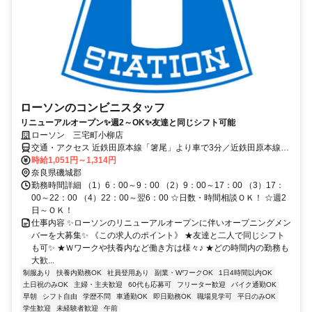
ローソンのコンビニスタッフ
リニューアルオープン✨週2～OK✨友達と同じシフト可能
ローソン 三宅町小柳店
交通・アクセス 近鉄田原本線「箸尾」より車で3分／近鉄田原本線
「但馬」より車で4分
時給1,051円～1,314円
奈良県磯城郡
勤務時間詳細 （1）6：00～9：00 （2）9：00～17：00 （3）17：
00～22：00 （4）22：00～翌6：00 ☆日数・時間相談ＯＫ！ ☆週2
日～ＯＫ！
仕事内容 ✨ローソンのリニューアルオープンに伴いオープニングメン
バーを大募集✨ 《この求人のポイント》 ★友達と二人で同じシフト
も可✨ ★Ｗワークや扶養内など働き方は様々♪ ★どの時間内の勤務も
大歓...
制服あり
扶養内勤務OK
社員登用あり
副業・WワークOK
1日4時間以内OK
土日祝のみOK
主婦・主夫歓迎
60代も応募可
フリーター歓迎
バイク通勤OK
早朝
シフト自由
学歴不問
車通勤OK
即日勤務OK
職場見学可
平日のみOK
学生歓迎
未経験者歓迎
午前