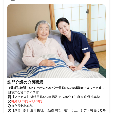
訪問介護の介護職員
＜週1回1時間～OK＞ホームヘルパー/日勤のみ/未経験者・Wワーク歓迎/
主夫・主婦パート/40代・50代活躍中！
株式会社ニチイ学館
【アクセス】 近鉄田原本線箸尾駅 徒歩35分 ■住 所 奈良県 北葛城郡
時給1,255円～1,858円
広陵町 大字笠343-1 ■アクセス 近鉄田原本線箸尾駅 徒歩35分
奈良県北葛城郡
【勤務日数】 週1日以上 【勤務時間】 週1日以上／シフト制 働ける時