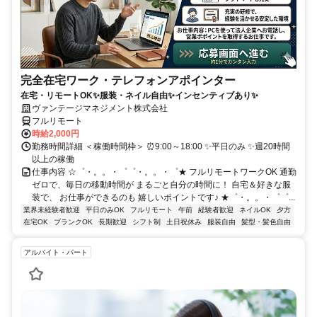
完全在宅ワーク・テレフォンアポインター
在宅・リモートOK✨服装・ネイル自由✨インセンティブあり✨
ヴァンテージマネジメント株式会社
フルリモート
時給2,000円
勤務時間詳細 ＜稼働時間枠＞ ⏰9:00～18:00 ✨平日のみ ✨週20時間
以上の稼働
仕事内容 ☆゜・。。・゜゜・。。・゜★ フルリモートワークOK 通勤
ゼロで、毎日の移動時間が まるごと自分の時間に！ 自宅＆好きな服
装で、 お仕事ができるのも 嬉しいポイントです♪ ★゜・。。・゜゜...
業界未経験者歓迎
平日のみOK
フルリモート
午前
経験者歓迎
ネイルOK
夕方
在宅OK
ブランクOK
長期歓迎
シフト制
土日祝休み
服装自由
髪型・髪色自由
アルバイト・パート