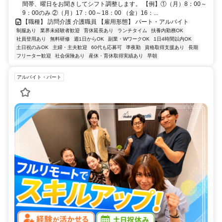
間帯、曜日をお聞きしてシフト調整します。 【例】①（月）8：00～
9：00のみ ②（月）17：00～18：00 （金）16：...
【職種】 訪問介護 介護職員 【雇用形態】 パート・アルバイト
制服あり
業界未経験者歓迎
育休延長あり
ランチタイム
扶養内勤務OK
社員登用あり
無料研修
週1日からOK
副業・WワークOK
1日4時間以内OK
土日祝のみOK
主婦・主夫歓迎
60代も応募可
準夜勤
資格取得支援あり
長期
フリーター歓迎
社会保険あり
産休・育休取得実績あり
早朝
アルバイト・パート