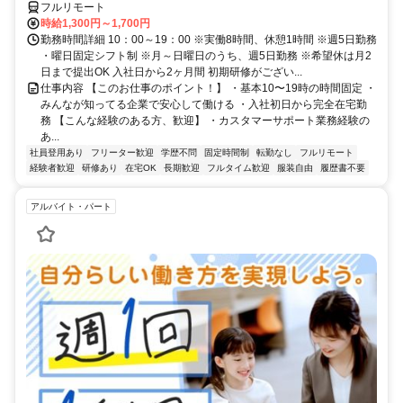
フルリモート
時給1,300円～1,700円
勤務時間詳細 10：00～19：00 ※実働8時間、休憩1時間 ※週5日勤務
・曜日固定シフト制 ※月～日曜日のうち、週5日勤務 ※希望休は月2
日まで提出OK 入社日から2ヶ月間 初期研修がござい...
仕事内容 【このお仕事のポイント！】 ・基本10〜19時の時間固定 ・
みんなが知ってる企業で安心して働ける ・入社初日から完全在宅勤
務 【こんな経験のある方、歓迎】 ・カスタマーサポート業務経験の
あ...
社員登用あり
フリーター歓迎
学歴不問
固定時間制
転勤なし
フルリモート
経験者歓迎
研修あり
在宅OK
長期歓迎
フルタイム歓迎
服装自由
履歴書不要
アルバイト・パート