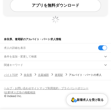
アプリを無料ダウンロード
奈良県、箸尾駅のアルバイト・パート求人情報
求人の詳細を表示
条件を追加・変更して検索
市区町村を追加・変更
関連キーワード
完全在宅ワーク 全国
シール貼り 在宅
現在地周辺
ガチャガチャ
犬カフェ
奈良県
駅を追加・変更
バイトTOP
奈良県
北葛城郡
箸尾駅
アルバイト・パートの求人
奈良県
すべて
奈良市
大和高田市
大和郡山市
天理市
橿原市
桜井市
五條市
御所市
生駒市
香芝市
職種を追加・変更
大和路線
葛城市
宇陀市
山辺郡
生駒郡
磯城郡
宇陀郡
高市郡
北葛城郡
吉野郡
平城山駅
奈良駅
郡山駅
大和小泉駅
法隆寺駅
王寺駅
三郷駅
飲食・フードサービス
ヘルプ・お問い合わせ
サイトマップ
利用規約・プライバシーポリシー
特徴を追加・変更
飲食・フードサービス
すべて
[企業]求人広告の掲載相談
奈良線
ホールスタッフ
キッチンスタッフ
皿洗い・洗い場
精肉・鮮魚加工
給食調理
人気
平城山駅
奈良駅
雇用形態を追加・変更
新着求人を受け取る
パン屋（ベーカリー）
フードカウンター販売員
バー（BAR）・バーテンダー
日払いOK
高校生歓迎
学生歓迎
深夜の仕事
髪型・髪色自由
ひげOK
ネイルOK
飲食店補助（開店・閉店準備）
飲食店（店長・マネージャー）
JR和歌山線
ピアスOK
アルバイト・パート
履歴書不要
オープニングスタッフ
留学生・外国人活躍中
都道府県を変更
営業・販売
王寺駅
畠田駅
志都美駅
香芝駅
ＪＲ五位堂駅
高田駅
大和新庄駅
御所駅
玉手駅
掖上駅
勤務期間
正社員