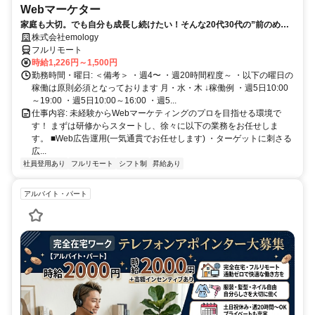
Webマーケター
家庭も大切。でも自分も成長し続けたい！そんな20代30代の”前のめ
り”なママさんたちがフルリモートで活躍中♪
株式会社emology
フルリモート
時給1,226円～1,500円
勤務時間・曜日: ＜備考＞ ・週4〜 ・週20時間程度～ ・以下の曜日の
稼働は原則必須となっております 月・水・木 ↓稼働例 ・週5日10:00
～19:00 ・週5日10:00～16:00 ・週5...
仕事内容: 未経験からWebマーケティングのプロを目指せる環境で
す！ まずは研修からスタートし、徐々に以下の業務をお任せしま
す。 ■Web広告運用(一気通貫でお任せします) ・ターゲットに刺さる
広...
社員登用あり
フルリモート
シフト制
昇給あり
アルバイト・パート