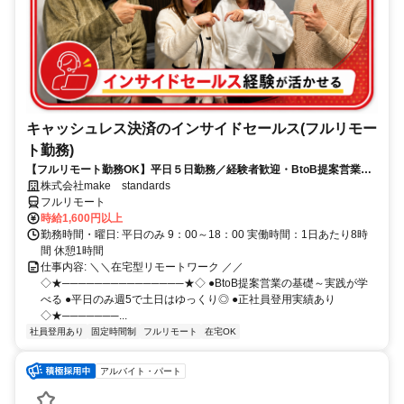
キャッシュレス決済のインサイドセールス(フルリモー
ト勤務)
【フルリモート勤務OK】平日５日勤務／経験者歓迎・BtoB提案営業で
スキルアップ
株式会社make standards
フルリモート
時給1,600円以上
勤務時間・曜日: 平日のみ 9：00～18：00 実働時間：1日あたり8時
間 休憩1時間
仕事内容: ＼＼在宅型リモートワーク ／／
◇★───────────────★◇ ●BtoB提案営業の基礎～実践が学
べる ●平日のみ週5で土日はゆっくり◎ ●正社員登用実績あり
◇★───────...
社員登用あり
固定時間制
フルリモート
在宅OK
アルバイト・パート