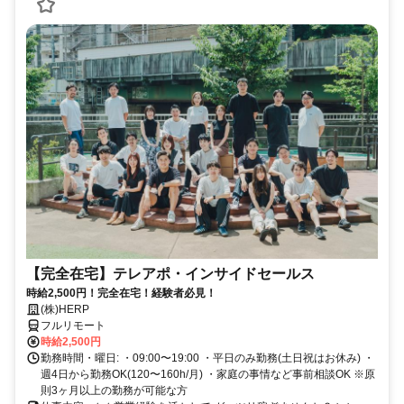
【完全在宅】テレアポ・インサイドセールス
時給2,500円！完全在宅！経験者必見！
(株)HERP
フルリモート
時給2,500円
勤務時間・曜日: ・09:00〜19:00 ・平日のみ勤務(土日祝はお休み) ・
週4日から勤務OK(120〜160h/月) ・家庭の事情など事前相談OK ※原
則3ヶ月以上の勤務が可能な方