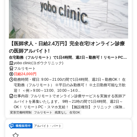
【医師求人・日給2.4万円】完全在宅!オンライン診療
の医師アルバイト!
在宅勤務（フルリモート）で1日4時間、週2日～勤務可！リモートPC・
スマホ支給！
yobo clinic(ヨボウクリニック)
フルリモート
日給24,000円
勤務時間・曜日: 9:00～21:00の間で1日4時間、週2日～勤務OK！ 在
宅勤務（フルリモート） ※平日のみ勤務可！ ※土日勤務可能な方歓
迎！ ＜例＞9:00～13:00、10:00～14:0...
仕事内容: フルリモートでオンライン診療サービスを実施する医師ア
ルバイトを募集いたします。 9時～21時の間で1日4時間、週2日～
OK！ リモートPC・スマホ支給！ 【施設種別】 クリニック（保険...
変形労働時間制
フルリモート
残業なし
在宅OK
アルバイト・パート