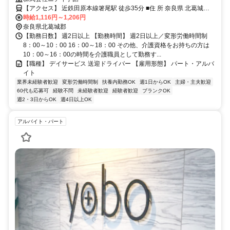
【アクセス】 近鉄田原本線箸尾駅 徒歩35分 ■住 所 奈良県 北葛城郡
時給1,116円～1,206円
広陵町 大字笠343-1 ■アクセス 近鉄田原本線箸尾駅 徒歩35分
奈良県北葛城郡
【勤務日数】 週2日以上 【勤務時間】 週2日以上／変形労働時間制
8：00～10：00 16：00～18：00 その他、介護資格をお持ちの方は
10：00～16：00の時間を介護職員として勤務す...
【職種】 デイサービス 送迎ドライバー 【雇用形態】 パート・アルバ
イト
業界未経験者歓迎
変形労働時間制
扶養内勤務OK
週1日からOK
主婦・主夫歓迎
60代も応募可
経験不問
未経験者歓迎
経験者歓迎
ブランクOK
週2・3日からOK
週4日以上OK
アルバイト・パート