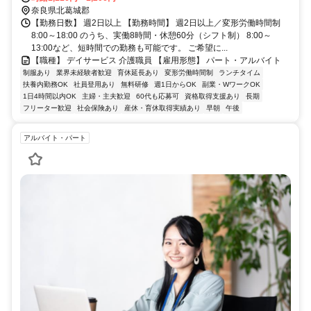
奈良県北葛城郡
【勤務日数】 週2日以上 【勤務時間】 週2日以上／変形労働時間制
8:00～18:00 のうち、実働8時間・休憩60分（シフト制） 8:00～
13:00など、短時間での勤務も可能です。 ご希望に...
【職種】 デイサービス 介護職員 【雇用形態】 パート・アルバイト
制服あり
業界未経験者歓迎
育休延長あり
変形労働時間制
ランチタイム
扶養内勤務OK
社員登用あり
無料研修
週1日からOK
副業・WワークOK
1日4時間以内OK
主婦・主夫歓迎
60代も応募可
資格取得支援あり
長期
フリーター歓迎
社会保険あり
産休・育休取得実績あり
早朝
午後
アルバイト・パート