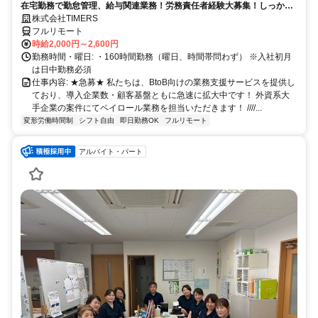
在宅勤務で勤怠管理、給与関連業務！労務責任者経験大募集！しっかり
稼ぎたい方、注目！
株式会社TIMERS
フルリモート
時給2,000円～2,600円
勤務時間・曜日: ・160時間勤務（曜日、時間帯問わず） ※入社初月
は日中勤務必須
仕事内容: ★急募★ 私たちは、BtoB向けの業務支援サービスを提供し
ており、導入企業数・顧客基盤ともに急速に拡大中です！ 外資系大
手企業の案件にてペイロール業務を担当いただきます！ ////...
変形労働時間制
シフト自由
即日勤務OK
フルリモート
アルバイト・パート