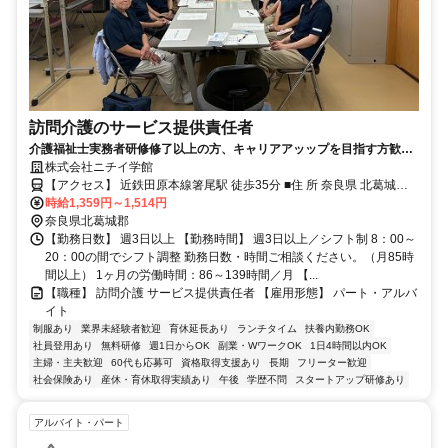
訪問介護のサービス提供責任者
介護福祉士実務者研修修了以上の方、キャリアアッップを目指す方歓
迎！
株式会社ニチイ学館
【アクセス】 近鉄田原本線箸尾駅 徒歩35分 ■住 所 奈良県 北葛城郡
時給1,359円～1,514円
広陵町 大字笠343-1 ■アクセス 近鉄田原本線箸尾駅 徒歩35分
奈良県北葛城郡
【勤務日数】 週3日以上 【勤務時間】 週3日以上／シフト制 8：00～
20：00の間でシフト調整 勤務日数・時間ご相談ください。（月85時
間以上） 1ヶ月の労働時間：86～139時間／月 【...
【職種】 訪問介護 サービス提供責任者 【雇用形態】 パート・アルバ
イト
制服あり
業界未経験者歓迎
育休延長あり
ランチタイム
扶養内勤務OK
社員登用あり
無料研修
週1日からOK
副業・WワークOK
1日4時間以内OK
主婦・主夫歓迎
60代も応募可
資格取得支援あり
長期
フリーター歓迎
社会保険あり
産休・育休取得実績あり
午後
学歴不問
スタートアップ研修あり
アルバイト・パート