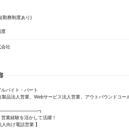
短勤務制度あり)
制度
式会社
ト
ト
容
アルバイト・パート
通信製品法人営業、Webサービス法人営業、アウトバウンドコー
────────────┓
＞営業経験を活かして活躍！
の法人向け電話営業 】