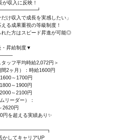
長が収入に反映！
━━━━━━━━┛
分だけ収入で成長を実感したい」
応える成果重視の等級制度！
られた方はスピード昇進が可能◎
級・昇給制度▼
────
タッフ平均時給2,072円＞
間2ヶ月）：時給1600円
600～1700円
800～1900円
000～2100円
ームリーダー）：
～2620円
000円を超える実績あり✨
━━━━━━━━━━┓
活かしてキャリアUP