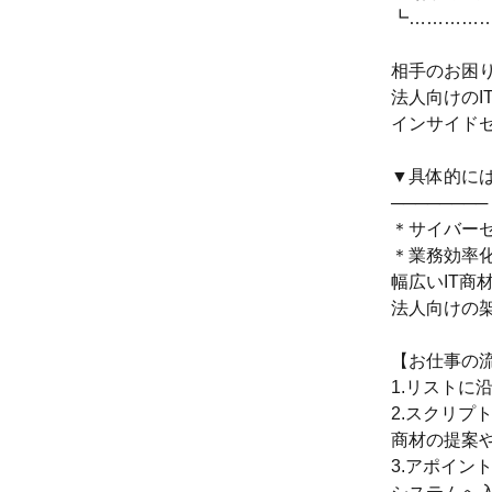
┗…………
相手のお困
法人向けのI
インサイド
▼具体的に
────────
＊サイバー
＊業務効率
幅広いIT商
法人向けの
【お仕事の
1.リストに
2.スクリプ
商材の提案
3.アポイン