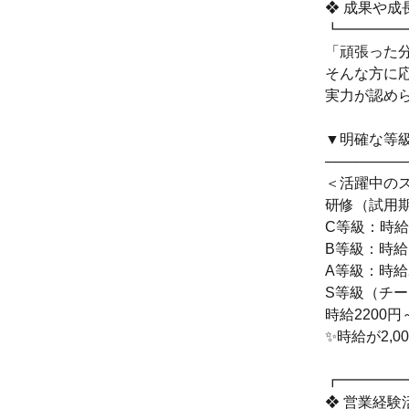
❖ 成果や成
┗━━━━
「頑張った
そんな方に
実力が認め
▼明確な等
────────
＜活躍中のス
研修（試用期
C等級：時給1
B等級：時給1
A等級：時給2
S等級（チ
時給2200円
✨時給が2,
┏━━━━
❖ 営業経験