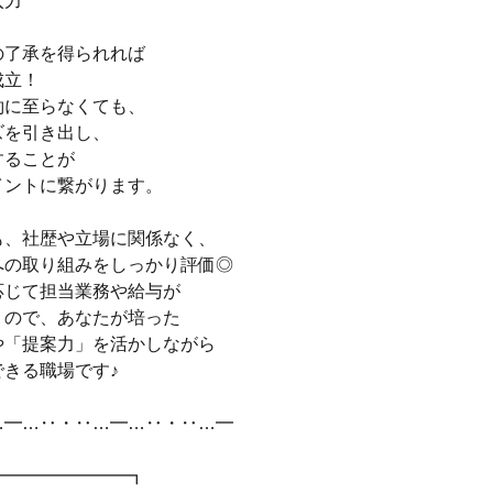
入力
の了承を得られれば
成立！
約に至らなくても、
ズを引き出し、
することが
イントに繋がります。
も、社歴や立場に関係なく、
への取り組みをしっかり評価◎
応じて担当業務や給与が
くので、あなたが培った
や「提案力」を活かしながら
できる職場です♪
…━…‥・‥…━…‥・‥…━
━━━━━━━━┓