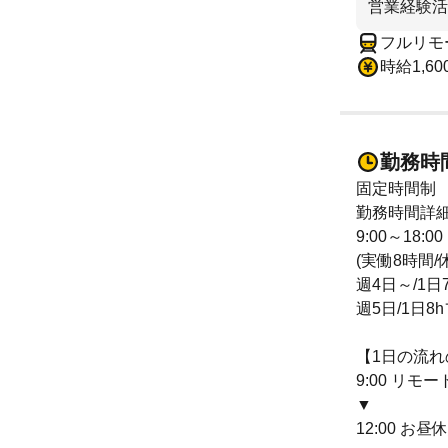
営業経験活
フルリモ
時給1,60
勤務時
固定時間制
勤務時間詳
9:00～18:00
(実働8時間/
週4日～/1日
週5日/1日
【1日の流れ
9:00 リ
▼
12:00 お昼