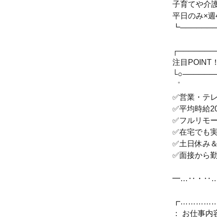
子育てや介
平日のみ×週
┗───────
┌───────
注目POINT
└○──────
゜
✅営業・テ
✅平均時給2
✅フルリモ
✅在宅でも
✅土日休み
✅面接から
━…‥・‥
┏…………
： お仕事内