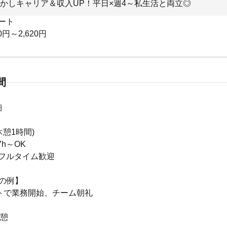
かしキャリア＆収入UP！平日×週4～私生活と両立◎
ート
0円～2,620円
間
細
休憩1時間)
7h～OK
8hフルタイム歓迎
の例】
モートで業務開始、チーム朝礼
休憩