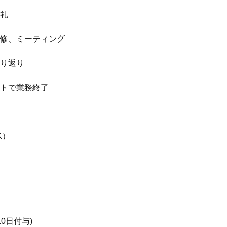
昼礼
人研修、ミーティング
動振り返り
モートで業務終了
K）
0日付与)