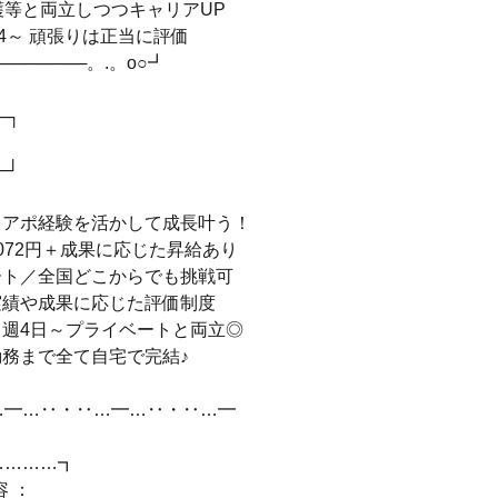
護等と両立しつつキャリアUP
4～ 頑張りは正当に評価
───────。.。o○┛
─┐
！
─┘
レアポ経験を活かして成長叶う！
072円＋成果に応じた昇給あり
ート／全国どこからでも挑戦可
実績や成果に応じた評価制度
＆週4日～プライベートと両立◎
勤務まで全て自宅で完結♪
…━…‥・‥…━…‥・‥…━
…………┓
容 ：