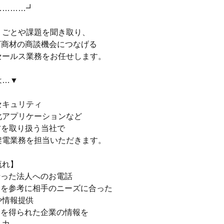
…………┛
りごとや課題を聞き取り、
T商材の商談機会につなげる
セールス業務をお任せします。
は…▼
セキュリティ
化アプリケーションなど
材を取り扱う当社で
架電業務を担当いただきます。
流れ】
沿った法人へのお電話
トを参考に相手のニーズに合った
や情報提供
トを得られた企業の情報を