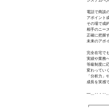
システムへ
電話で商談
アポイント
その場で成
相手のニー
正確に把握
未来のアポ
完全在宅で
実績や業務
等級制度に
変わってい
「分析力」
成長を実感
━…‥・‥
┏━━━━