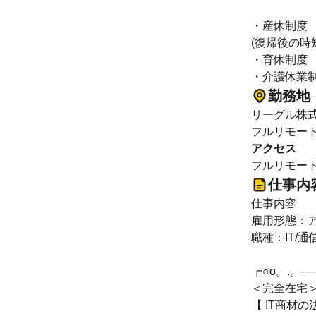
・産休制度
(復帰後の時
・育休制度
・介護休業
勤務地
リーグル株
フルリモー
アクセス
フルリモー
仕事内
仕事内容
雇用形態：
職種：IT/
┏○o。.。──
＜完全在宅
【 IT商材