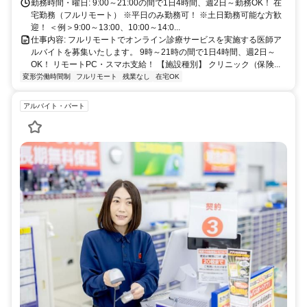
勤務時間・曜日: 9:00～21:00の間で1日4時間、週2日～勤務OK！ 在
宅勤務（フルリモート） ※平日のみ勤務可！ ※土日勤務可能な方歓
迎！ ＜例＞9:00～13:00、10:00～14:0...
仕事内容: フルリモートでオンライン診療サービスを実施する医師ア
ルバイトを募集いたします。 9時～21時の間で1日4時間、週2日～
OK！ リモートPC・スマホ支給！ 【施設種別】 クリニック（保険...
変形労働時間制
フルリモート
残業なし
在宅OK
アルバイト・パート