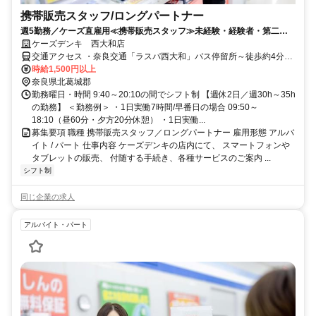
携帯販売スタッフ/ロングパートナー
週5勤務／ケーズ直雇用≪携帯販売スタッフ≫未経験・経験者・第二新
卒歓迎！ノルマなし◎安心の研修あり
ケーズデンキ 西大和店
交通アクセス ・奈良交通「ラスパ西大和」バス停留所～徒歩約4分
≪JR「王寺」駅南口 バスロータリー2番から 奈良交通16系統「服部
時給1,500円以上
記念病院行き」に乗車～約15分≫ ≪近鉄「五位堂」駅 バスロータリ
奈良県北葛城郡
ー2番から 奈良交通17系統「王寺駅行き」に乗車～約15分≫
勤務曜日・時間 9:40～20:10の間でシフト制 【週休2日／週30h～35h
の勤務】 ＜勤務例＞ ・1日実働7時間/早番日の場合 09:50～
18:10（昼60分・夕方20分休憩） ・1日実働...
募集要項 職種 携帯販売スタッフ／ロングパートナー 雇用形態 アルバ
イト / パート 仕事内容 ケーズデンキの店内にて、 スマートフォンや
タブレットの販売、 付随する手続き、各種サービスのご案内 ...
シフト制
同じ企業の求人
アルバイト・パート