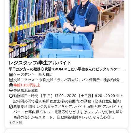
レジスタッフ/学生アルバイト
平日は夕方～の勤務◎就活スキルUPしたい学生さんにピッタリ☆ケーズ
デンキのレジ・品出しのお仕事
ケーズデンキ 西大和店
交通アクセス ・奈良交通「ラスパ西大和」バス停留所～徒歩約4分
≪JR「王寺」駅南口 バスロータリー2番から 奈良交通16系統「服部
時給1,150円以上
記念病院行き」に乗車～約15分≫ ≪近鉄「五位堂」駅 バスロータリ
奈良県北葛城郡
ー2番から 奈良交通17系統「王寺駅行き」に乗車～約15分≫
勤務曜日・時間 【平 日】17:00～20:20 【土日祝】9:20～20:20 ※上
記時間の間で週20時間程度(扶養の範囲内)の勤務（勤務日数応相談）
募集要項 職種 レジスタッフ／学生アルバイト 雇用形態 アルバイト /
パート 仕事内容 ◇レジ・電話応対など ますはシンプルなお持ち帰り
商品の会計からスタート。 自動釣銭機付きレジだから安心◎ ...
シフト制