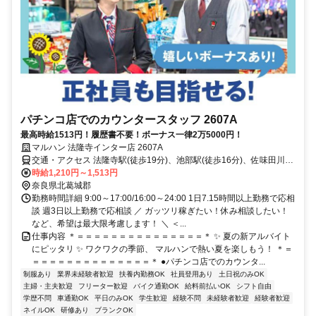
パチンコ店でのカウンタースタッフ 2607A
最高時給1513円！履歴書不要！ボーナス一律2万5000円！
マルハン 法隆寺インター店 2607A
交通・アクセス 法隆寺駅(徒歩19分)、池部駅(徒歩16分)、佐味田川駅
(徒歩13分)
時給1,210円～1,513円
奈良県北葛城郡
勤務時間詳細 9:00～17:00/16:00～24:00 1日7.15時間以上勤務で応相
談 週3日以上勤務で応相談 ／ ガッツリ稼ぎたい！休み相談したい！
など、希望は最大限考慮します！ ＼ ＜...
仕事内容 ＊＝＝＝＝＝＝＝＝＝＝＝＝＝＝＝＊ ✨ 夏の新アルバイト
にピッタリ ✨ ワクワクの季節、 マルハンで熱い夏を楽しもう！ ＊＝
＝＝＝＝＝＝＝＝＝＝＝＝＝＝＊ ●パチンコ店でのカウンタ...
制服あり
業界未経験者歓迎
扶養内勤務OK
社員登用あり
土日祝のみOK
主婦・主夫歓迎
フリーター歓迎
バイク通勤OK
給料前払いOK
シフト自由
学歴不問
車通勤OK
平日のみOK
学生歓迎
経験不問
未経験者歓迎
経験者歓迎
ネイルOK
研修あり
ブランクOK