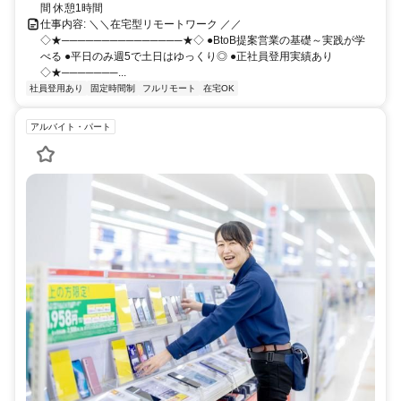
間 休憩1時間
仕事内容: ＼＼在宅型リモートワーク ／／
◇★───────────────★◇ ●BtoB提案営業の基礎～実践が学
べる ●平日のみ週5で土日はゆっくり◎ ●正社員登用実績あり
◇★───────...
社員登用あり
固定時間制
フルリモート
在宅OK
アルバイト・パート