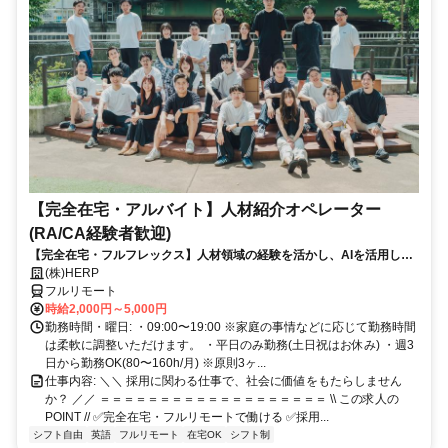
【完全在宅・アルバイト】人材紹介オペレーター
(RA/CA経験者歓迎)
【完全在宅・フルフレックス】人材領域の経験を活かし、AIを活用した
最先端の採用システムに携われる！
(株)HERP
フルリモート
時給2,000円～5,000円
勤務時間・曜日: ・09:00〜19:00 ※家庭の事情などに応じて勤務時間
は柔軟に調整いただけます。 ・平日のみ勤務(土日祝はお休み) ・週3
日から勤務OK(80〜160h/月) ※原則3ヶ...
仕事内容: ＼＼ 採用に関わる仕事で、社会に価値をもたらしません
か？ ／／ ＝＝＝＝＝＝＝＝＝＝＝＝＝＝＝＝＝＝＝ \\ この求人の
POINT // ✅完全在宅・フルリモートで働ける ✅採用...
シフト自由
英語
フルリモート
在宅OK
シフト制