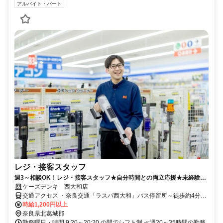
アルバイト・パート
レジ・接客スタッフ
週3～相談OK！レジ・接客スタッフ★自分時間との両立応援★未経験ス
タート多数／大好評社割アリ♪
ケーズデンキ 西大和店
交通アクセス ・奈良交通「ラスパ西大和」バス停留所～徒歩約4分
≪JR「王寺」駅南口 バスロータリー2番から 奈良交通16系統「服部
時給1,200円以上
記念病院行き」に乗車～約15分≫ ≪近鉄「五位堂」駅 バスロータリ
奈良県北葛城郡
ー2番から 奈良交通17系統「王寺駅行き」に乗車～約15分≫
勤務曜日・時間 9:20～20:20 の間でシフト制 ≪週20～35時間の勤務