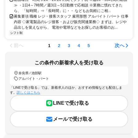
≫ ・1日4～7時間／週3日～5日勤務で応相談 ※業務に慣れてきた
ら、 「短時間」⇒「長時間」に・・ などもお気軽にご相...
募集要項 職種 レジ・接客スタッフ 雇用形態 アルバイト / パート 仕事
内容 ◇家電製品のレジ接客・および販売関連業務◇ まずは、レジや
品出しを覚えながら、 電池や電球などをお探しのお客様のお...
シフト制
前へ
次へ
1
2
3
4
5
この条件の新着求人を受け取る
奈良県 / 池部駅
アルバイト・パート
「LINEで受け取る」では、新着求人のほか、おすすめ情報なども配信しま
す。
詳しくはこちら
LINEで受け取る
メールで受け取る