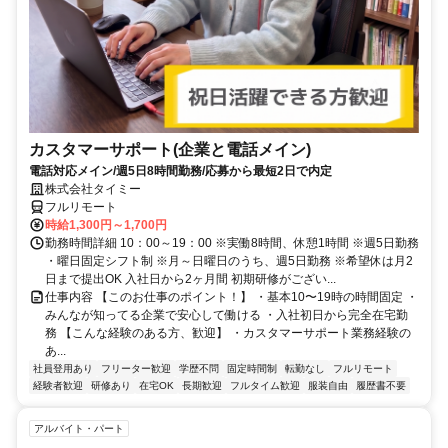
カスタマーサポート(企業と電話メイン)
電話対応メイン/週5日8時間勤務/応募から最短2日で内定
株式会社タイミー
フルリモート
時給1,300円～1,700円
勤務時間詳細 10：00～19：00 ※実働8時間、休憩1時間 ※週5日勤務
・曜日固定シフト制 ※月～日曜日のうち、週5日勤務 ※希望休は月2
日まで提出OK 入社日から2ヶ月間 初期研修がござい...
仕事内容 【このお仕事のポイント！】 ・基本10〜19時の時間固定 ・
みんなが知ってる企業で安心して働ける ・入社初日から完全在宅勤
務 【こんな経験のある方、歓迎】 ・カスタマーサポート業務経験の
あ...
社員登用あり
フリーター歓迎
学歴不問
固定時間制
転勤なし
フルリモート
経験者歓迎
研修あり
在宅OK
長期歓迎
フルタイム歓迎
服装自由
履歴書不要
アルバイト・パート