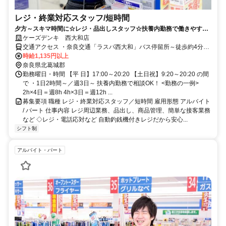
レジ・終業対応スタッフ/短時間
夕方～スキマ時間に☆レジ・品出しスタッフ☆扶養内勤務で働きやす
い！未経験者歓迎♪お得な社販あり◎
ケーズデンキ 西大和店
交通アクセス ・奈良交通「ラスパ西大和」バス停留所～徒歩約4分
≪JR「王寺」駅南口 バスロータリー2番から 奈良交通16系統「服部
時給1,135円以上
記念病院行き」に乗車～約15分≫ ≪近鉄「五位堂」駅 バスロータリ
奈良県北葛城郡
ー2番から 奈良交通17系統「王寺駅行き」に乗車～約15分≫
勤務曜日・時間 【平 日】17:00～20:20 【土日祝】9:20～20:20 の間
で ・1日2時間～／週3日～ 扶養内勤務で相談OK！ <勤務の一例>
2h×4日＝週8h 4h×3日＝週12h ...
募集要項 職種 レジ・終業対応スタッフ／短時間 雇用形態 アルバイト
/ パート 仕事内容 レジ周辺業務、品出し、商品管理、簡単な接客業務
など ◇レジ・電話応対など 自動釣銭機付きレジだから安心...
シフト制
アルバイト・パート