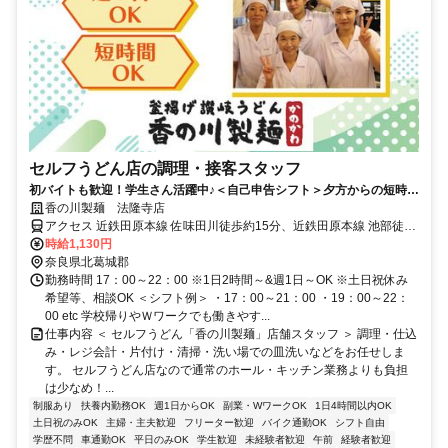
セルフうどん店の調理・接客スタッフ
初バイトも歓迎！学生さん活躍中♪＜自己申告シフト＞夕方からの短時間
でＯＫ
香の川製麺 法隆寺店
アクセス 近鉄田原本線 佐味田川徒歩約15分、近鉄田原本線 池部徒歩
約15分、ＪＲ関西本線〔大和路線〕 法隆寺南口徒歩約22分
時給1,130円
奈良県北葛城郡
勤務時間 17：00～22：00 ※1日2時間～&週1日～OK ※土日祝休み
希望等、相談OK ＜シフト例＞ ・17：00～21：00 ・19：00～22：
00 etc 学校帰りやＷワークでも働きやす...
仕事内容 ＜ セルフうどん「香の川製麺」店舗スタッフ ＞ 調理・仕込
み・レジ会計・片付け・清掃・洗い場での皿洗いなどをお任せしま
す。 セルフうどん店なので通常のホール・キッチン業務よりも負担
は少なめ！...
制服あり
扶養内勤務OK
週1日からOK
副業・WワークOK
1日4時間以内OK
土日祝のみOK
主婦・主夫歓迎
フリーター歓迎
バイク通勤OK
シフト自由
学歴不問
車通勤OK
平日のみOK
学生歓迎
未経験者歓迎
午前
経験者歓迎