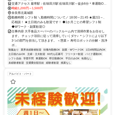
交通アクセス 最寄駅：佐味田川駅 佐味田川駅～徒歩6分＊車通勤OK
＊バイク通勤OK
時給1,200円～1,500円
奈良県北葛城郡
勤務時間 シフト制 ＼勤務時間について／ 18:00～21:45 ★週2日～、
応相談！ ★土日祝のみも歓迎です！ ◆1か月ごとの希望シフト制
◆Wワーク・副業歓迎◎
仕事内容 大手食品スーパーのバックルーム内で清掃作業をお任せし
ます。 チェック項目に従って清掃していくダケ♪ ＊シフトにより以下
3つの部門を担当して頂きます。 ＜惣菜＞ 寿司ロボットの分解・洗浄
ボ...
制服あり
業界未経験者歓迎
扶養内勤務OK
副業・WワークOK
1日4時間以内OK
土日祝のみOK
主婦・主夫歓迎
60代も応募可
フリーター歓迎
バイク通勤OK
シフト自由
学歴不問
車通勤OK
即日勤務OK
平日のみOK
転勤なし
未経験者歓迎
交通費全額支給
経験者歓迎
残業なし
アルバイト・パート