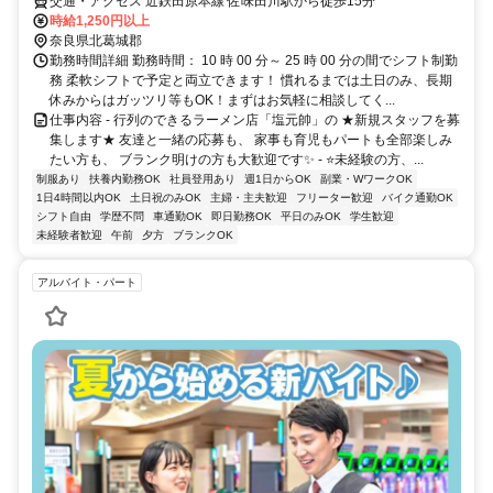
交通・アクセス 近鉄田原本線 佐味田川駅から徒歩15分
時給1,250円以上
奈良県北葛城郡
勤務時間詳細 勤務時間： 10 時 00 分～ 25 時 00 分の間でシフト制勤
務 柔軟シフトで予定と両立できます！ 慣れるまでは土日のみ、長期
休みからはガッツリ等もOK！まずはお気軽に相談してく...
仕事内容 - 行列のできるラーメン店「塩元帥」の ★新規スタッフを募
集します★ 友達と一緒の応募も、 家事も育児もパートも全部楽しみ
たい方も、 ブランク明けの方も大歓迎です✨ - ⭐未経験の方、...
制服あり
扶養内勤務OK
社員登用あり
週1日からOK
副業・WワークOK
1日4時間以内OK
土日祝のみOK
主婦・主夫歓迎
フリーター歓迎
バイク通勤OK
シフト自由
学歴不問
車通勤OK
即日勤務OK
平日のみOK
学生歓迎
未経験者歓迎
午前
夕方
ブランクOK
アルバイト・パート