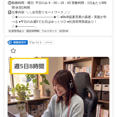
勤務時間・曜日: 平日のみ 9：00～18：00 実働時間：1日あたり8時
間 休憩1時間
仕事内容: ＼＼在宅型リモートワーク ／／
◇★───────────────★◇ ●BtoB提案営業の基礎～実践が学
べる ●平日のみ週5で土日はゆっくり◎ ●社員登用実績あり！
◇★───────...
社員登用あり
固定時間制
フルリモート
在宅OK
アルバイト・パート