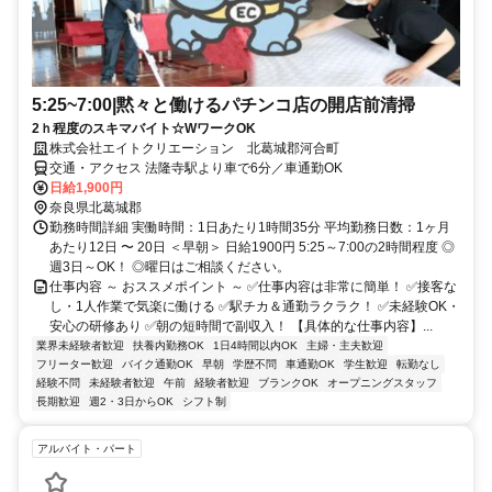
5:25~7:00|黙々と働けるパチンコ店の開店前清掃
2ｈ程度のスキマバイト☆WワークOK
株式会社エイトクリエーション 北葛城郡河合町
交通・アクセス 法隆寺駅より車で6分／車通勤OK
日給1,900円
奈良県北葛城郡
勤務時間詳細 実働時間：1日あたり1時間35分 平均勤務日数：1ヶ月
あたり12日 〜 20日 ＜早朝＞ 日給1900円 5:25～7:00の2時間程度 ◎
週3日～OK！ ◎曜日はご相談ください。
仕事内容 ～ おススメポイント ～ ✅仕事内容は非常に簡単！ ✅接客な
し・1人作業で気楽に働ける ✅駅チカ＆通勤ラクラク！ ✅未経験OK・
安心の研修あり ✅朝の短時間で副収入！ 【具体的な仕事内容】...
業界未経験者歓迎
扶養内勤務OK
1日4時間以内OK
主婦・主夫歓迎
フリーター歓迎
バイク通勤OK
早朝
学歴不問
車通勤OK
学生歓迎
転勤なし
経験不問
未経験者歓迎
午前
経験者歓迎
ブランクOK
オープニングスタッフ
長期歓迎
週2・3日からOK
シフト制
アルバイト・パート