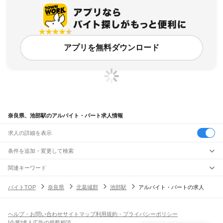
アプリを無料ダウンロード
奈良県、池部駅のアルバイト・パート求人情報
求人の詳細を表示
条件を追加・変更して検索
市区町村を追加・変更
関連キーワード
完全在宅ワーク 全国
シール貼り 在宅
現在地周辺
ガチャガチャ
犬カフェ
奈良県
駅を追加・変更
バイトTOP
奈良県
北葛城郡
池部駅
アルバイト・パートの求人
奈良県
すべて
奈良市
大和高田市
大和郡山市
天理市
橿原市
桜井市
五條市
御所市
生駒市
香芝市
職種を追加・変更
大和路線
葛城市
宇陀市
山辺郡
生駒郡
磯城郡
宇陀郡
高市郡
北葛城郡
吉野郡
平城山駅
奈良駅
郡山駅
大和小泉駅
法隆寺駅
王寺駅
三郷駅
飲食・フードサービス
ヘルプ・お問い合わせ
サイトマップ
利用規約・プライバシーポリシー
特徴を追加・変更
飲食・フードサービス
すべて
[企業]求人広告の掲載相談