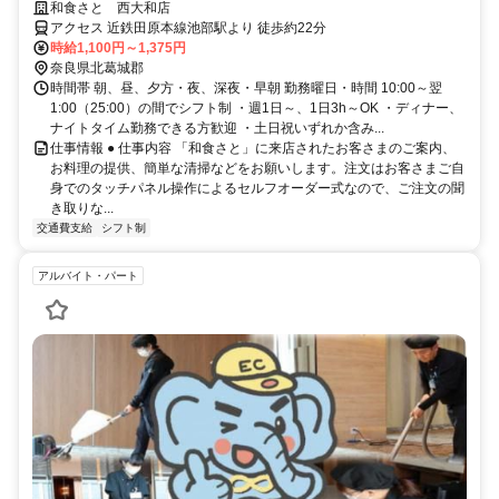
間・曜日に働ける！
和食さと 西大和店
アクセス 近鉄田原本線池部駅より 徒歩約22分
時給1,100円～1,375円
奈良県北葛城郡
時間帯 朝、昼、夕方・夜、深夜・早朝 勤務曜日・時間 10:00～翌
1:00（25:00）の間でシフト制 ・週1日～、1日3h～OK ・ディナー、
ナイトタイム勤務できる方歓迎 ・土日祝いずれか含み...
仕事情報 ● 仕事内容 「和食さと」に来店されたお客さまのご案内、
お料理の提供、簡単な清掃などをお願いします。注文はお客さまご自
身でのタッチパネル操作によるセルフオーダー式なので、ご注文の聞
き取りな...
交通費支給
シフト制
アルバイト・パート