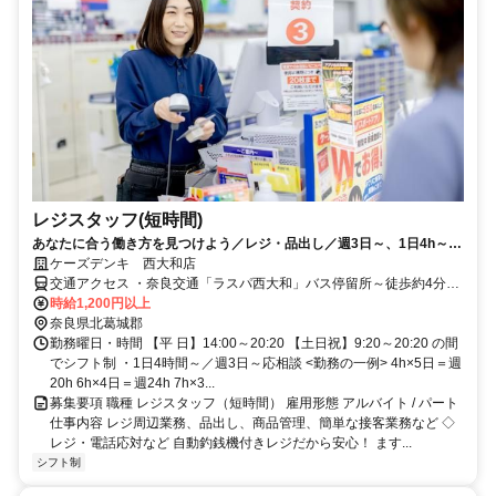
レジスタッフ(短時間)
あなたに合う働き方を見つけよう／レジ・品出し／週3日～、1日4h～
OK／未経験OK／昇給有／社割有
ケーズデンキ 西大和店
交通アクセス ・奈良交通「ラスパ西大和」バス停留所～徒歩約4分
≪JR「王寺」駅南口 バスロータリー2番から 奈良交通16系統「服部
時給1,200円以上
記念病院行き」に乗車～約15分≫ ≪近鉄「五位堂」駅 バスロータリ
奈良県北葛城郡
ー2番から 奈良交通17系統「王寺駅行き」に乗車～約15分≫
勤務曜日・時間 【平 日】14:00～20:20 【土日祝】9:20～20:20 の間
でシフト制 ・1日4時間～／週3日～応相談 <勤務の一例> 4h×5日＝週
20h 6h×4日＝週24h 7h×3...
募集要項 職種 レジスタッフ（短時間） 雇用形態 アルバイト / パート
仕事内容 レジ周辺業務、品出し、商品管理、簡単な接客業務など ◇
レジ・電話応対など 自動釣銭機付きレジだから安心！ ます...
シフト制