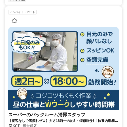
アルバイト・パート
スーパーのバックルーム清掃スタッフ
【接客なしで気疲れゼロ】夕方18時〜の約3・4時間だけ！扶養内勤務
OK/副業・WワークOK！ 週2～の短時間勤務！シフト融通抜群！
KCT 河合町店