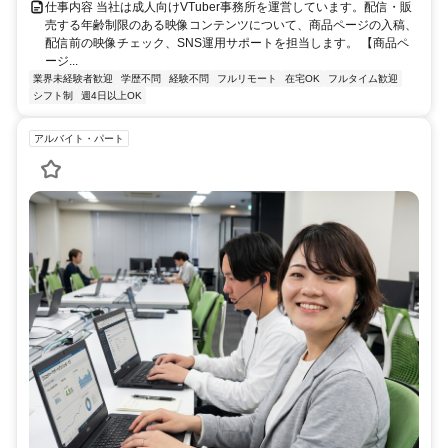
仕事内容 当社は成人向けVTuber事務所を運営しています。配信・販
売する年齢制限のある映像コンテンツについて、商品ページの入稿、
配信前の映像チェック、SNS運用サポートを担当します。 【商品ペ
ージ...
業界未経験者歓迎
学歴不問
経験不問
フルリモート
在宅OK
フルタイム歓迎
シフト制
週4日以上OK
アルバイト・パート