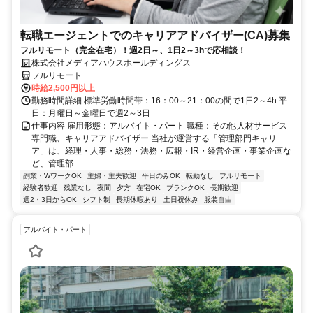
転職エージェントでのキャリアアドバイザー(CA)募集
フルリモート（完全在宅）！週2日～、1日2～3hで応相談！
株式会社メディアハウスホールディングス
フルリモート
時給2,500円以上
勤務時間詳細 標準労働時間帯：16：00～21：00の間で1日2～4h 平
日：月曜日～金曜日で週2～3日
仕事内容 雇用形態：アルバイト・パート 職種：その他人材サービス
専門職、キャリアアドバイザー 当社が運営する「管理部門キャリ
ア」は、経理・人事・総務・法務・広報・IR・経営企画・事業企画な
ど、管理部...
副業・WワークOK
主婦・主夫歓迎
平日のみOK
転勤なし
フルリモート
経験者歓迎
残業なし
夜間
夕方
在宅OK
ブランクOK
長期歓迎
週2・3日からOK
シフト制
長期休暇あり
土日祝休み
服装自由
アルバイト・パート