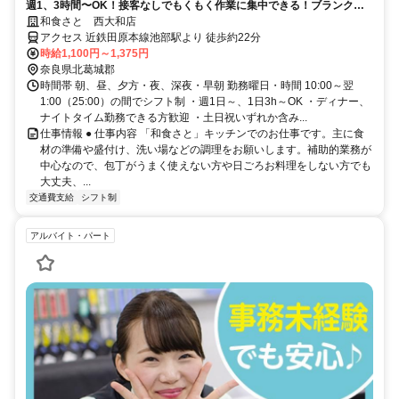
週1、3時間〜OK！接客なしでもくもく作業に集中できる！ブランクが
ある主婦（夫）さんも活躍中！
和食さと 西大和店
アクセス 近鉄田原本線池部駅より 徒歩約22分
時給1,100円～1,375円
奈良県北葛城郡
時間帯 朝、昼、夕方・夜、深夜・早朝 勤務曜日・時間 10:00～翌
1:00（25:00）の間でシフト制 ・週1日～、1日3h～OK ・ディナー、
ナイトタイム勤務できる方歓迎 ・土日祝いずれか含み...
仕事情報 ● 仕事内容 「和食さと」キッチンでのお仕事です。主に食
材の準備や盛付け、洗い場などの調理をお願いします。補助的業務が
中心なので、包丁がうまく使えない方や日ごろお料理をしない方でも
大丈夫、...
交通費支給
シフト制
アルバイト・パート