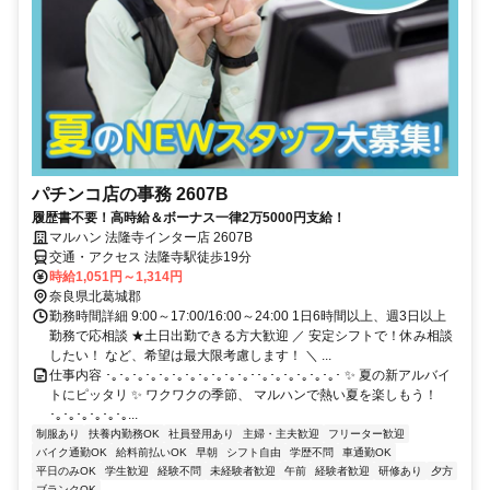
パチンコ店の事務 2607B
履歴書不要！高時給＆ボーナス一律2万5000円支給！
マルハン 法隆寺インター店 2607B
交通・アクセス 法隆寺駅徒歩19分
時給1,051円～1,314円
奈良県北葛城郡
勤務時間詳細 9:00～17:00/16:00～24:00 1日6時間以上、週3日以上
勤務で応相談 ★土日出勤できる方大歓迎 ／ 安定シフトで！休み相談
したい！ など、希望は最大限考慮します！ ＼ ...
仕事内容 ･｡･｡･｡･｡･｡･｡･｡･｡･｡･｡･｡･･｡･｡･｡･｡･｡･｡･ ✨ 夏の新アルバイ
トにピッタリ ✨ ワクワクの季節、 マルハンで熱い夏を楽しもう！
･｡･｡･｡･｡･｡･｡...
制服あり
扶養内勤務OK
社員登用あり
主婦・主夫歓迎
フリーター歓迎
バイク通勤OK
給料前払いOK
早朝
シフト自由
学歴不問
車通勤OK
平日のみOK
学生歓迎
経験不問
未経験者歓迎
午前
経験者歓迎
研修あり
夕方
ブランクOK