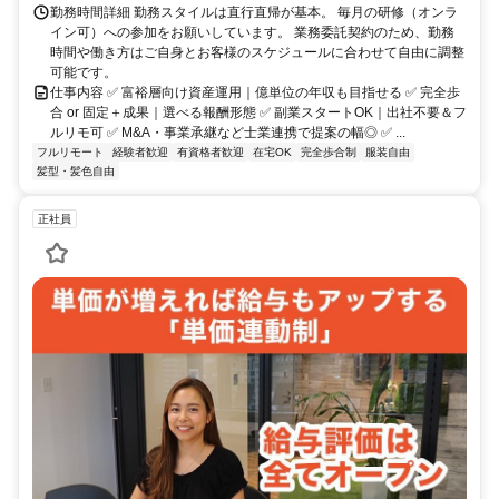
勤務時間詳細 勤務スタイルは直行直帰が基本。 毎月の研修（オンラ
イン可）への参加をお願いしています。 業務委託契約のため、勤務
時間や働き方はご自身とお客様のスケジュールに合わせて自由に調整
可能です。
仕事内容 ✅ 富裕層向け資産運用｜億単位の年収も目指せる ✅ 完全歩
合 or 固定＋成果｜選べる報酬形態 ✅ 副業スタートOK｜出社不要＆フ
ルリモ可 ✅ M&A・事業承継など士業連携で提案の幅◎ ✅ ...
フルリモート
経験者歓迎
有資格者歓迎
在宅OK
完全歩合制
服装自由
髪型・髪色自由
正社員