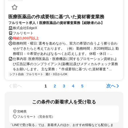
医療医薬品の作成要領に基づいた資材審査業務
フルリモート求人！医療医薬品の資材審査業務【経験者のみ】
株式会社EdgeX
フルリモート
時給3,000円以上
勤務時間・曜日: 選考を進めながら、双方の希望の合うよう擦り合わ
せができたらと考えております。 （例） 勤務時間：月20時間以上 勤
務曜日：※希望があればなるべくお応えします。 休暇・休日：...
仕事内容: 医療用医薬品・医療機器に関するプロモーション資材およ
び広告記事のコンプライアンス(薬機法)及びメディカルチェック業務
をお願いします。 主な業務： * 作成要領に基づいた資材審査 * ...
シフト自由
フルリモート
週2・3日からOK
前へ
次へ
1
2
3
4
5
この条件の新着求人を受け取る
宮崎県
フルリモート（完全在宅）
「LINEで受け取る」では、新着求人のほか、おすすめ情報なども配信しま