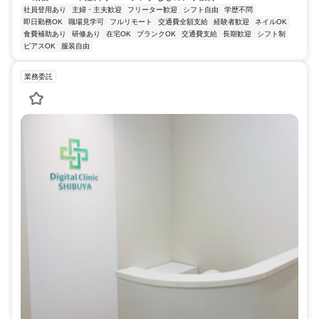
社員登用あり
主婦・主夫歓迎
フリーター歓迎
シフト自由
学歴不問
即日勤務OK
職場見学可
フルリモート
交通費全額支給
経験者歓迎
ネイルOK
食費補助あり
研修あり
在宅OK
ブランクOK
交通費支給
長期歓迎
シフト制
ピアスOK
服装自由
業務委託