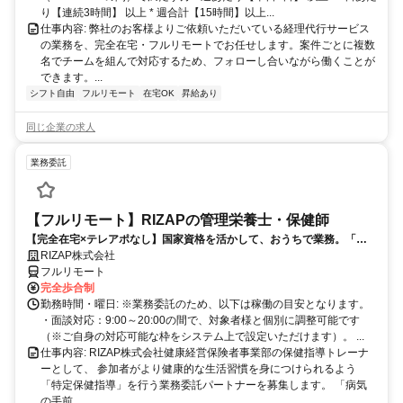
り【連続3時間】 以上 * 週合計【15時間】以上...
仕事内容: 弊社のお客様よりご依頼いただいている経理代行サービス
の業務を、完全在宅・フルリモートでお任せします。案件ごとに複数
名でチームを組んで対応するため、フォローし合いながら働くことが
できます。...
シフト自由
フルリモート
在宅OK
昇給あり
同じ企業の求人
業務委託
【フルリモート】RIZAPの管理栄養士・保健師
【完全在宅×テレアポなし】国家資格を活かして、おうちで業務。「も
う一つの安心」を。主婦・Wワーカー活躍中！「平日の日中だけ」「夕
RIZAP株式会社
方以降の数時間だけ」など、生活リズムに合わせた時間調整が可能で
フルリモート
す。1件ごとの成果報酬型だから、頑張った分だけ手応えのある収入
完全歩合制
に。充実のサポート体制で、安心の在宅ワークを始めませんか？
勤務時間・曜日: ※業務委託のため、以下は稼働の目安となります。
・面談対応：9:00～20:00の間で、対象者様と個別に調整可能です
（※ご自身の対応可能な枠をシステム上で設定いただけます）。 ...
仕事内容: RIZAP株式会社健康経営保険者事業部の保健指導トレーナ
ーとして、 参加者がより健康的な生活習慣を身につけられるよう
「特定保健指導」を行う業務委託パートナーを募集します。 「病気
の手前...