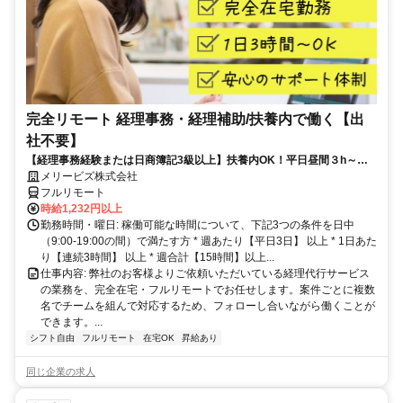
完全リモート 経理事務・経理補助/扶養内で働く【出
社不要】
【経理事務経験または日商簿記3級以上】扶養内OK！平日昼間３h～。
完全在宅で育児・介護中の方も大歓迎♪
メリービズ株式会社
フルリモート
時給1,232円以上
勤務時間・曜日: 稼働可能な時間について、下記3つの条件を日中
（9:00-19:00の間）で満たす方 * 週あたり【平日3日】 以上 * 1日あた
り【連続3時間】 以上 * 週合計【15時間】以上...
仕事内容: 弊社のお客様よりご依頼いただいている経理代行サービス
の業務を、完全在宅・フルリモートでお任せします。案件ごとに複数
名でチームを組んで対応するため、フォローし合いながら働くことが
できます。...
シフト自由
フルリモート
在宅OK
昇給あり
同じ企業の求人