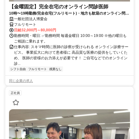
【金曜固定】完全在宅のオンライン問診医師
10時〜19時勤務/完全在宅(フルリモート)・地方も歓迎のオンライン問診
業務
一般社団法人博愛会
フルリモート
日給32,000円～80,000円
勤務時間・曜日: ✅勤務時間 毎週金曜日 10:00～19:00 ※他の曜日も
ご相談に乗れます。
仕事内容: スキマ時間に医師の診察が受けられる オンライン診療サー
ビス。 事業拡大に向けて患者様に 高品質な医療の提供をしていくた
め、 医師の皆様のお力添えが必要です！ ご自宅などでのオンライン
診...
シフト自由
フルリモート
残業なし
同じ企業の求人
正社員