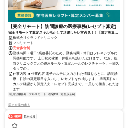
【完全リモート】訪問診療の医療事務(レセプト算定)
完全リモートで算定スキル活かして活躍したい方必見！！【限定募集】
完全リモート｜在宅医療レセプト算定（成果報酬型／業務委託）
株式会社クラウドクリニック
フルリモート
完全歩合制
勤務時間・曜日: 業務委託のため、勤務時間・休日はフレキシブルに
調整可能です。 土日祝の稼働・休暇も相談いただけます。 なお、担
当クリニックごとの運用ルール・算定ルールのレクチャーを、一部ス
タッフの...
仕事内容: ■ 仕事内容 電子カルテに入力された情報をもとに、訪問診
療・往診の算定項目を入力し、レセプトを作成します。 担当案件の
カルテ確認から算定入力・レセプト完成まで、一貫して担当いただき
ます...
社員登用あり
フルリモート
在宅OK
完全歩合制
同じ企業の求人
契約社員