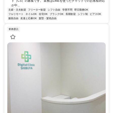
ト（CS）の募集です。 業務はLINEを使ったチャットでのお客様対応
が中...
主婦・主夫歓迎
フリーター歓迎
シフト自由
学歴不問
即日勤務OK
フルリモート
ネイルOK
在宅OK
ブランクOK
長期歓迎
シフト制
ピアスOK
服装自由
友達と応募OK
髪型・髪色自由
業務委託