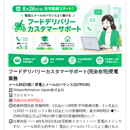
フードデリバリーカスタマーサポート(完全在宅)受電
業務
メール対応5割！受電とメールのバランス◎(TP03R)
Teleperformance Japan株式会社
フルリモート
月給218,400円以上
勤務時間詳細 実働時間：1日あたり8時間 平均勤務日数：1ヶ月あた
り20日 〜 21日 シフト制 1日あたりの実働時間：最大8時間/日 ◆7～
25時(可能な方は27時)の間で週5日/実働8時間のシフ...
仕事内容 ━━ 📅8月26日(水)在宅勤務スタート！━━ 受電がメインで
すが、メール対応も約半分！ 電話とメールのバランスよく働けるカ