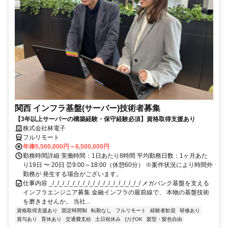
関西 インフラ基盤(サーバー)技術者募集
【3年以上サーバーの構築経験・保守経験必須】資格取得支援あり
株式会社林電子
フルリモート
年俸5,500,000円～6,500,000円
勤務時間詳細 実働時間：1日あたり8時間 平均勤務日数：1ヶ月あた
り19日 〜 20日 ⏰9:00～18:00（休憩60分） ※案件状況により時間外
勤務が 発生する場合がございます。
仕事内容 _/_/_/_/_/_/_/_/_/_/_/_/_/_/_/_/_/_/ メガバンク基盤を支える
インフラエンジニア募集 金融インフラの最前線で、 本物の基盤技術
を磨きませんか。 当社...
資格取得支援あり
固定時間制
転勤なし
フルリモート
経験者歓迎
研修あり
賞与あり
育休あり
交通費支給
土日祝休み
ひげOK
髪型・髪色自由