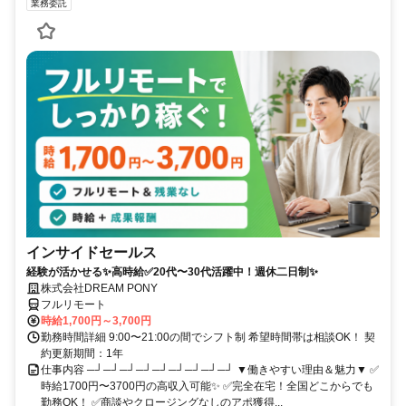
業務委託
インサイドセールス
経験が活かせる✨高時給✅20代〜30代活躍中！週休二日制✨
株式会社DREAM PONY
フルリモート
時給1,700円～3,700円
勤務時間詳細 9:00〜21:00の間でシフト制 希望時間帯は相談OK！ 契
約更新期間：1年
仕事内容 ─┘─┘─┘─┘─┘─┘─┘─┘─┘ ▼働きやすい理由＆魅力▼ ✅
時給1700円〜3700円の高収入可能✨ ✅完全在宅！全国どこからでも
勤務OK！ ✅商談やクロージングなしのアポ獲得...