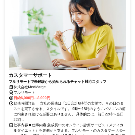
カスタマーサポート
フルリモートで未経験から始められるチャット対応スタッフ
株式会社MedMarge
フルリモート
日給6,000円～8,000円
勤務時間詳細 ・当社の業務は「1日合計6時間の実働で、その日のタ
スクを完了させる」スタイルです。 9時〜18時のようにパソコンの前
に拘束され続ける必要はありません。 具体的には、前日22時〜当日
22時...
仕事内容 ■ 仕事内容 急成長中のオンライン診療サービス（メディカ
ルダイエット）を裏側から支える、フルリモートのカスタマーサポー