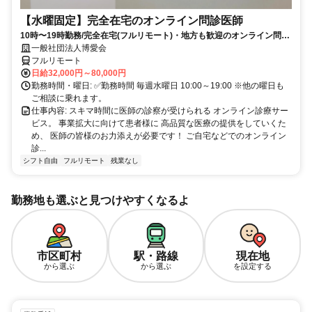
【水曜固定】完全在宅のオンライン問診医師
10時〜19時勤務/完全在宅(フルリモート)・地方も歓迎のオンライン問診
業務
一般社団法人博愛会
フルリモート
日給32,000円～80,000円
勤務時間・曜日: ✅勤務時間 毎週水曜日 10:00～19:00 ※他の曜日も
ご相談に乗れます。
仕事内容: スキマ時間に医師の診察が受けられる オンライン診療サー
ビス。 事業拡大に向けて患者様に 高品質な医療の提供をしていくた
め、 医師の皆様のお力添えが必要です！ ご自宅などでのオンライン
診...
シフト自由
フルリモート
残業なし
勤務地も選ぶと見つけやすくなるよ
市区町村
駅・路線
現在地
から選ぶ
から選ぶ
を設定する