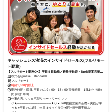
キャッシュレス決済のインサイドセールス(フルリモー
ト勤務)
【フルリモート勤務OK】平日５日勤務／経験者歓迎・BtoB提案営業で
スキルアップ
株式会社make standards
フルリモート
時給1,600円以上
勤務時間・曜日: 平日のみ 9：00～18：00 実働時間：1日あたり8時
間 休憩1時間
仕事内容: ＼＼在宅型リモートワーク ／／
◇★───────────────★◇ ●BtoB提案営業の基礎～実践が学
べる ●平日のみ週5で土日はゆっくり◎ ●正社員登用実績あり