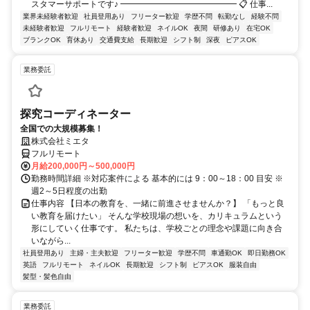
スタマーサポートです♪ ━━━━━━━━━━━━━━ 📋 仕事...
業界未経験者歓迎
社員登用あり
フリーター歓迎
学歴不問
転勤なし
経験不問
未経験者歓迎
フルリモート
経験者歓迎
ネイルOK
夜間
研修あり
在宅OK
ブランクOK
育休あり
交通費支給
長期歓迎
シフト制
深夜
ピアスOK
業務委託
探究コーディネーター
全国での大規模募集！
株式会社ミエタ
フルリモート
月給200,000円～500,000円
勤務時間詳細 ※対応案件による 基本的には 9：00～18：00 目安 ※
週2～5日程度の出勤
仕事内容 【日本の教育を、一緒に前進させませんか？】 「もっと良
い教育を届けたい」 そんな学校現場の想いを、カリキュラムという
形にしていく仕事です。 私たちは、学校ごとの理念や課題に向き合
いながら...
社員登用あり
主婦・主夫歓迎
フリーター歓迎
学歴不問
車通勤OK
即日勤務OK
英語
フルリモート
ネイルOK
長期歓迎
シフト制
ピアスOK
服装自由
髪型・髪色自由
業務委託