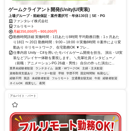
ゲームクライアント開発(Unity|UI実装)
上場グループ・前給保証・案件選択可・年休130日｜SE・PG
ファンタレイ株式会社
フルリモート
月給350,000円～900,000円
勤務時間詳細 実働時間：1日あたり8時間 平均勤務日数：1ヶ月あた
り18日 〜 20日 勤務時間：9:00～18:00 ※実働8時間 ※案件により変
動あり ※リモートワーク、在宅勤務OK ▼フレ...
仕事内容 Unity・C#を用いたモバイルゲーム開発を担当。 演出・UI実
装などプレイヤー体験を重視します。 ＼先輩社員インタビュー／
（前職：アニメーションPG 26歳・男性） 自分の作った演出に...
業界未経験者歓迎
ランチタイム
副業・WワークOK
主婦・主夫歓迎
資格取得支援あり
フリーター歓迎
早朝
学歴不問
固定時間制
転勤なし
経験不問
英語
未経験者歓迎
フルリモート
交通費全額支給
午前
経験者歓迎
ネイルOK
残業なし
夜間
アルバイト・パート