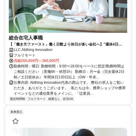
総合在宅人事職
【「働き方ファースト」働く日数より休日が多い会社へ】"週休4日
制"の実現に向けて、6月より"週休3日制"を開始しました。
LLC.Abthing Innovation
フルリモート
月給260,000円～360,000円
勤務時間・曜日: 勤務時間：9:00〜18:00をベースに想定/勤務時間は
ご相談ください （実働8h・休憩1h） 勤務日：月〜金（完全週休2日
制／土日祝休み） 年間休日130日以上（GW・年末...
仕事内容: Abthing Innovation代表の西山です。 弊社の求人をご覧い
ただき、ありがとうございます。 . 私たちは今、携帯ショップや携帯
イベントなどの通信業界をメインに、「従業員...
固定時間制
フルリモート
残業なし
在宅OK
業務委託