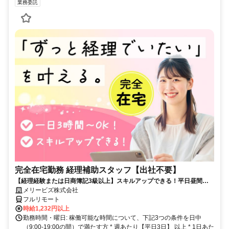
業務委託
完全在宅勤務 経理補助スタッフ【出社不要】
【経理経験または日商簿記3級以上】スキルアップできる！平日昼間３h
～。完全在宅で育児・介護中の方も大歓迎♪
メリービズ株式会社
フルリモート
時給1,232円以上
勤務時間・曜日: 稼働可能な時間について、下記3つの条件を日中
（9:00-19:00の間）で満たす方 * 週あたり【平日3日】 以上 * 1日あた