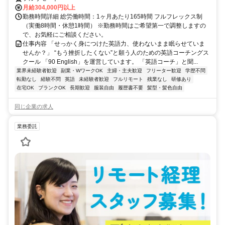
月給304,000円以上
勤務時間詳細 総労働時間：1ヶ月あたり165時間 フルフレックス制
（実働8時間・休憩1時間） ※勤務時間はご希望第一で調整しますの
で、お気軽にご相談ください。
仕事内容 「せっかく身につけた英語力、使わないまま眠らせていま
せんか？」 “もう挫折したくない”と願う人のための英語コーチングス
クール 「90 English」を運営しています。 「英語コーチ」と聞...
業界未経験者歓迎
副業・WワークOK
主婦・主夫歓迎
フリーター歓迎
学歴不問
転勤なし
経験不問
英語
未経験者歓迎
フルリモート
残業なし
研修あり
在宅OK
ブランクOK
長期歓迎
服装自由
履歴書不要
髪型・髪色自由
同じ企業の求人
業務委託