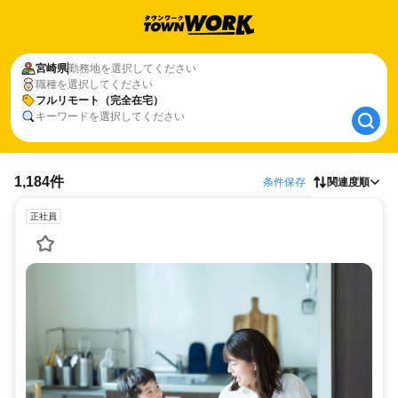
宮崎県
宮崎県
勤務地を選択してください
職種を選択してください
フルリモート（完全在宅）
フルリモート（完全在宅）
キーワードを選択してください
1,184件
条件保存
関連度順
正社員