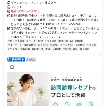
ヴァンテージマネジメント株式会社
フルリモート
時給1,226円～1,920円
勤務時間詳細 完全シフト制 希望を最大限考慮します♫ ⏰月～金でシ
フト自由！ （稼働目安時間： 9:00～17:00 ） ※週9時間以上の稼働を
想定 ⏰お好きな時間帯で1日3時間～！ ⏰平日のみの週...
仕事内容 ✨出社一切ナシ！フルリモート求人！ ✨全国どこでも好きな
場所で働ける♫ ✨シフト柔軟！1週間ごとの申告制 ✨今いるスタッフ
の95％が子育てママ ༶ ༶ ༶ ༶ ༶ ༶ ༶ ༶ ༶ ༶ ༶ ༶...
主婦・主夫歓迎
フリーター歓迎
シフト自由
学歴不問
即日勤務OK
フルリモート
経験者歓迎
ネイルOK
在宅OK
ブランクOK
長期歓迎
シフト制
ピアスOK
服装自由
履歴書不要
友達と応募OK
ひげOK
髪型・髪色自由
業務委託