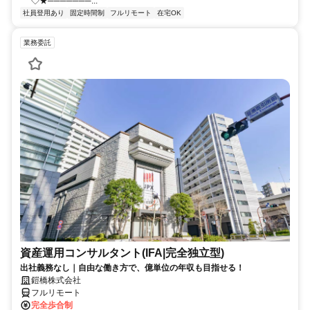
◇★───────...
社員登用あり
固定時間制
フルリモート
在宅OK
業務委託
資産運用コンサルタント(IFA|完全独立型)
出社義務なし｜自由な働き方で、億単位の年収も目指せる！
鎧橋株式会社
フルリモート
完全歩合制