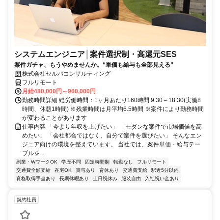
システムエンジニア│案件選択制・高還元SES
案件ガチャ、もうやめませんか。“単価も給与も全部見える”
株式会社セルバコンサルティング
フルリモート
月給480,000円～960,000円
勤務時間詳細 総労働時間：1ヶ月あたり160時間 9:30～18:30(実働8
時間、休憩1時間) ※残業時間は月平均6.5時間 ※案件により勤務時間
が変わることがあります
仕事内容 「今より年収を上げたい」 「モダンな案件で市場価値を高
めたい」 「会社都合ではなく、自分で案件を選びたい」 そんなエン
ジニア向けの環境を整えています。 当社では、案件単価・給与テー
ブルを...
副業・WワークOK
学歴不問
固定時間制
転勤なし
フルリモート
交通費全額支給
在宅OK
賞与あり
育休あり
交通費支給
駅近5分以内
資格取得手当あり
長期休暇あり
土日祝休み
服装自由
入社祝い金あり
契約社員