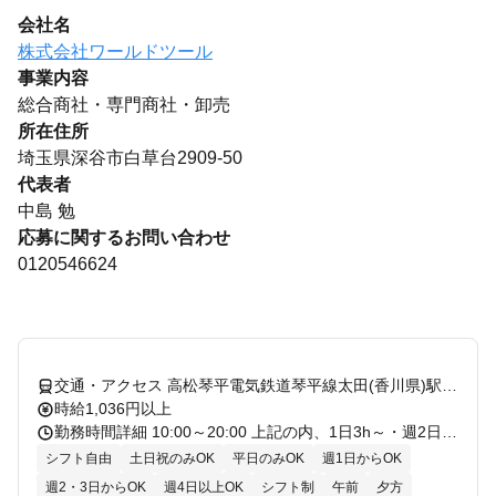
会社名
株式会社ワールドツール
事業内容
総合商社・専門商社・卸売
所在住所
埼玉県深谷市白草台2909-50
代表者
中島 勉
応募に関するお問い合わせ
0120546624
交通・アクセス 高松琴平電気鉄道琴平線太田(香川県)駅徒歩31分
時給1,036円以上
勤務時間詳細 10:00～20:00 上記の内、1日3h～・週2日～OK！ 【下記シフト急募！】 早番 10:00～15:00/中番 12:00～20:00/遅番 15:00～20:00 ・1日8時間勤務×週5日希望者も大歓迎！ 〇フルタイム歓迎 〇長期歓迎 〇平日のみOK 〇土日祝のみOK、 〇週2・3日からOK 〇週4日以上OK 〇シフト自由 〇1日4時間以内OK
シフト自由
土日祝のみOK
平日のみOK
週1日からOK
週2・3日からOK
週4日以上OK
シフト制
午前
夕方