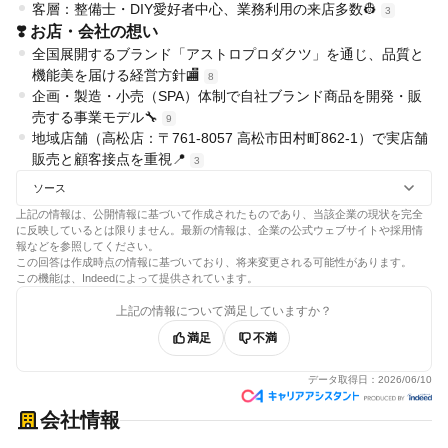
客層：整備士・DIY愛好者中心、業務利用の来店多数👷
3
❣️ お店・会社の想い
全国展開するブランド「アストロプロダクツ」を通じ、品質と
機能美を届ける経営方針🏬
8
企画・製造・小売（SPA）体制で自社ブランド商品を開発・販
売する事業モデル🔧
9
地域店舗（高松店：〒761-8057 高松市田村町862-1）で実店舗
販売と顧客接点を重視📍
3
ソース
上記の情報は、公開情報に基づいて作成されたものであり、当該企業の現状を完全
に反映しているとは限りません。最新の情報は、企業の公式ウェブサイトや採用情
報などを参照してください。
この回答は作成時点の情報に基づいており、将来変更される可能性があります。
この機能は、Indeedによって提供されています。
上記の情報について満足していますか？
満足
不満
データ取得日：
2026/06/10
会社情報