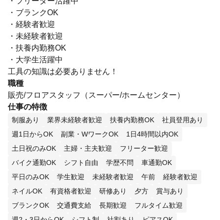
・フリーター活躍中
・ブランクOK
・経験者歓迎
・未経験者歓迎
・扶養内勤務OK
・大学生活躍中
工具の知識は必要ありません！
職種
販売/フロアスタッフ（スーパー/ホームセンター）
仕事の特徴
制服あり
業界未経験者歓迎
扶養内勤務OK
社員登用あり
週1日からOK
副業・WワークOK
1日4時間以内OK
土日祝のみOK
主婦・主夫歓迎
フリーター歓迎
バイク通勤OK
シフト自由
学歴不問
車通勤OK
平日のみOK
学生歓迎
未経験者歓迎
午前
経験者歓迎
ネイルOK
有資格者歓迎
研修あり
夕方
賞与あり
ブランクOK
交通費支給
長期歓迎
フルタイム歓迎
週2・3日からOK
シフト制
社割あり
ピアスOK