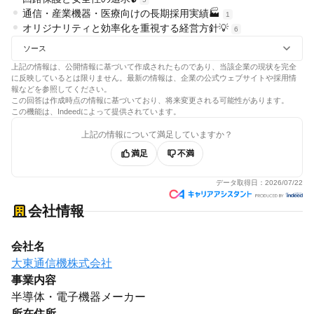
通信・産業機器・医療向けの長期採用実績🏭
1
オリジナリティと効率化を重視する経営方針💡
6
ソース
上記の情報は、公開情報に基づいて作成されたものであり、当該企業の現状を完全
に反映しているとは限りません。最新の情報は、企業の公式ウェブサイトや採用情
報などを参照してください。
この回答は作成時点の情報に基づいており、将来変更される可能性があります。
この機能は、Indeedによって提供されています。
上記の情報について満足していますか？
満足
不満
データ取得日：
2026/07/22
会社情報
会社名
大東通信機株式会社
事業内容
半導体・電子機器メーカー
所在住所