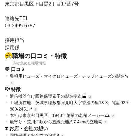
東京都目黒区下目黒2丁目17番7号
連絡先TEL
03-3495-6787
採用担当
採用係
職場の口コミ・特徴
AIが集めた職場情報
💬 口コミ
警報用ヒューズ・マイクロヒューズ・チップヒューズの製造🔧
1
💡 特徴
通信機器向け回路保護素子の製造拠点🏭
2
工場所在地：茨城県稲敷郡阿見町大字香澄の里13-3、電話029-
889-2451📍
3
本社は東京都目黒区、1948年創業の老舗メーカー🕰️
2
最寄り：荒川沖駅から直線距離約7.4kmの立地🚉
4
❣️ お店・会社の想い
回路保護と安全性の追求🔒
5