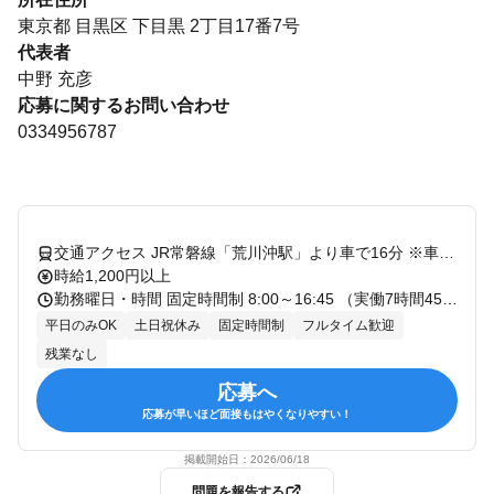
東京都 目黒区 下目黒 2丁目17番7号
代表者
中野 充彦
応募に関するお問い合わせ
0334956787
交通アクセス JR常磐線「荒川沖駅」より車で16分 ※車・バイク通勤も可能です。
時給1,200円以上
勤務曜日・時間 固定時間制 8:00～16:45 （実働7時間45分・休憩60分） ★月曜～金曜のうち週4日～勤務 ※上記以外の時間帯も募集中！ ・9:00～16:45（実働6時間45分） ・8:30～16:00（実働6時間30分） ※希望の場合は、お気軽にご相談ください！ ※他同条件
平日のみOK
土日祝休み
固定時間制
フルタイム歓迎
残業なし
応募へ
応募が早いほど面接もはやくなりやすい！
掲載開始日：
2026/06/18
問題を報告する