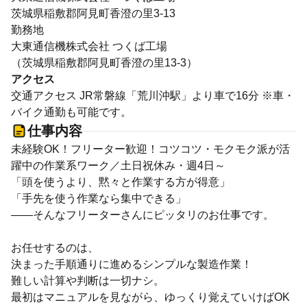
茨城県稲敷郡阿見町香澄の里3-13
勤務地
大東通信機株式会社 つくば工場
（茨城県稲敷郡阿見町香澄の里13-3）
アクセス
交通アクセス JR常磐線「荒川沖駅」より車で16分 ※車・
バイク通勤も可能です。
仕事内容
未経験OK！フリーター歓迎！コツコツ・モクモク派が活
躍中の作業系ワーク／土日祝休み・週4日～
「頭を使うより、黙々と作業する方が得意」
「手先を使う作業なら集中できる」
――そんなフリーターさんにピッタリのお仕事です。
お任せするのは、
決まった手順通りに進めるシンプルな製造作業！
難しい計算や判断は一切ナシ。
最初はマニュアルを見ながら、ゆっくり覚えていけばOK