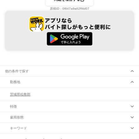
原稿ID：
0f647a9a62ff4d07
他の条件で探す
勤務地
茨城県
稲敷郡
特徴
雇用形態
キーワード