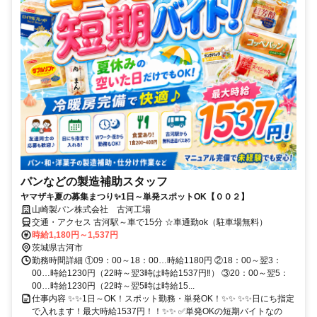
パンなどの製造補助スタッフ
ヤマザキ夏の募集まつり✨1日～単発スポットOK【００２】
山崎製パン株式会社 古河工場
交通・アクセス 古河駅～車で15分 ☆車通勤ok（駐車場無料）
時給1,180円～1,537円
茨城県古河市
勤務時間詳細 ①09：00～18：00…時給1180円 ②18：00～翌3：
00…時給1230円（22時～翌3時は時給1537円‼） ③20：00～翌5：
00…時給1230円（22時～翌5時は時給15...
仕事内容 ✨✨1日～OK！スポット勤務・単発OK！✨✨ ✨✨日にち指定
で入れます！最大時給1537円！！✨✨ ✅単発OKの短期バイトなの