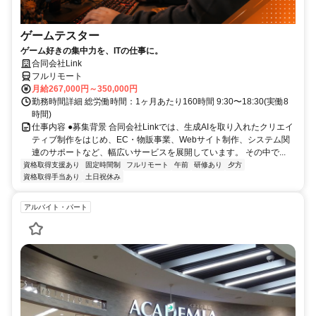
ゲームテスター
ゲーム好きの集中力を、ITの仕事に。
合同会社Link
フルリモート
月給267,000円～350,000円
勤務時間詳細 総労働時間：1ヶ月あたり160時間 9:30〜18:30(実働8
時間)
仕事内容 ●募集背景 合同会社Linkでは、生成AIを取り入れたクリエイ
ティブ制作をはじめ、EC・物販事業、Webサイト制作、システム関
連のサポートなど、幅広いサービスを展開しています。 その中で...
資格取得支援あり
固定時間制
フルリモート
午前
研修あり
夕方
資格取得手当あり
土日祝休み
アルバイト・パート