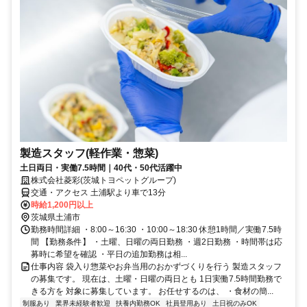
製造スタッフ(軽作業・惣菜)
土日両日・実働7.5時間｜40代・50代活躍中
株式会社菱彩(茨城トヨペットグループ)
交通・アクセス 土浦駅より車で13分
時給1,200円以上
茨城県土浦市
勤務時間詳細 ・8:00～16:30 ・10:00～18:30 休憩1時間／実働7.5時
間 【勤務条件】 ・土曜、日曜の両日勤務 ・週2日勤務 ・時間帯は応
募時に希望を確認 ・平日の追加勤務は相...
仕事内容 袋入り惣菜やお弁当用のおかずづくりを行う 製造スタッフ
の募集です。 現在は、土曜・日曜の両日とも 1日実働7.5時間勤務で
きる方を 対象に募集しています。 お任せするのは、 ・食材の簡...
制服あり
業界未経験者歓迎
扶養内勤務OK
社員登用あり
土日祝のみOK