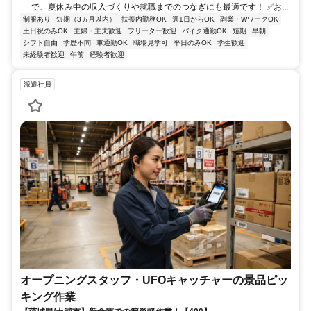
で、夏休み中の収入づくりや就職までのつなぎにも最適です！ ✅お...
制服あり
短期（3ヵ月以内）
扶養内勤務OK
週1日からOK
副業・WワークOK
土日祝のみOK
主婦・主夫歓迎
フリーター歓迎
バイク通勤OK
短期
早朝
シフト自由
学歴不問
車通勤OK
職場見学可
平日のみOK
学生歓迎
未経験者歓迎
午前
経験者歓迎
派遣社員
オープニングスタッフ・UFOキャッチャーの景品ピッ
キング作業