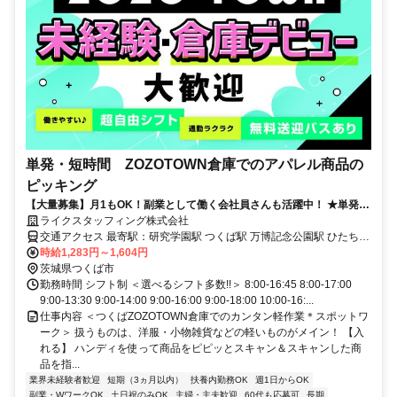
単発・短時間 ZOZOTOWN倉庫でのアパレル商品の
ピッキング
【大量募集】月1もOK！副業として働く会社員さんも活躍中！ ★単発・
ライクスタッフィング株式会社
短期・週0日もOK ★曜日・シフト相談OK ★扶養内・Wワーク大歓迎
交通アクセス 最寄駅：研究学園駅 つくば駅 万博記念公園駅 ひたち野
うしく駅 ＜研究学園駅、つくば駅、万博記念公園駅、ひたち野うし
時給1,283円～1,604円
くより無料送迎バスあり＞ ★車・バイク・自転車通勤もOK ★無料駐
茨城県つくば市
車場完備！
勤務時間 シフト制 ＜選べるシフト多数!!＞ 8:00-16:45 8:00-17:00
9:00-13:30 9:00-14:00 9:00-16:00 9:00-18:00 10:00-16:...
仕事内容 ＜つくばZOZOTOWN倉庫でのカンタン軽作業＊スポットワ
ーク＞ 扱うものは、洋服・小物雑貨などの軽いものがメイン！ 【入
れる】 ハンディを使って商品をピピッとスキャン＆スキャンした商
品を指...
業界未経験者歓迎
短期（3ヵ月以内）
扶養内勤務OK
週1日からOK
副業・WワークOK
土日祝のみOK
主婦・主夫歓迎
60代も応募可
長期