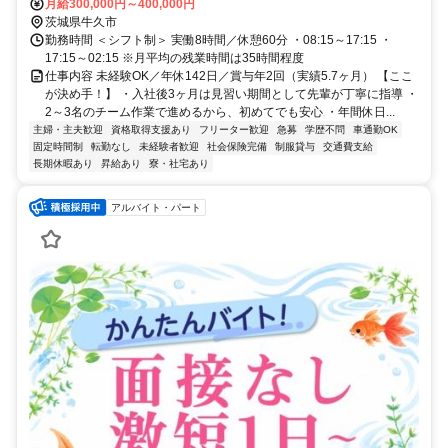
月給300,000円～400,000円
茨城県牛久市
勤務時間 ＜シフト制＞ 実働8時間／休憩60分 ・08:15～17:15 ・
17:15～02:15 ※月平均の残業時間は35時間程度
仕事内容 未経験OK／年休142日／賞与年2回（実績5.7ヶ月） 【ここ
が決め手！】 ・入社後3ヶ月は見習い期間として先輩が丁寧に指導 ・
2～3名のチーム作業で進めるから、初めてでも安心 ・年間休日...
主婦・主夫歓迎
資格取得支援あり
フリーター歓迎
急募
学歴不問
車通勤OK
固定時間制
転勤なし
未経験者歓迎
社会保険完備
制服貸与
交通費支給
長期休暇あり
昇給あり
寮・社宅あり
アルバイト・パート