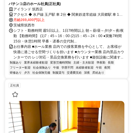
パチンコ店のホール社員(正社員)
アイランド 筑西店
アクセス ◆ 水戸線 玉戸駅 車 2分 ◆ 関東鉄道常総線 大田郷駅 車 12
分 ◆ 水戸線 川島駅 車 10分 ◆ 水戸線 下館駅 車 13分 ◆ 関東鉄道常
月給269,400円以上
総線 下館駅 車 13分
茨城県筑西市
シフト・勤務時間 週5日以上、1日7時間以上 朝～昼/昼～夕/夕～夜/夜
勤 【勤務時間】 (1)7：45～16：00 (2)15：45～24：00 ●実働7時間
15分・休憩1時間 早番・遅番の交代制...
お仕事内容 ■ホール業務 店内での接客業務を中心として、 お客様が
快適に過ごせる空間づくりを担います ■カウンター業務 店内景品カウ
ンターでの レジ対応・景品交換業務を行います ■遊技設備に関連す...
制服あり
業界未経験者歓迎
変形労働時間制
主婦・主夫歓迎
準夜勤
長期
フリーター歓迎
社会保険あり
午後
学歴不問
未経験者歓迎
午前
夜間
研修あり
夕方
社会保険完備
制服貸与
交通費支給
深夜
昇給あり
正社員