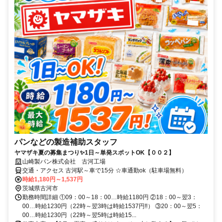
パンなどの製造補助スタッフ
ヤマザキ夏の募集まつり✨1日～単発スポットOK【００２】
山崎製パン株式会社 古河工場
交通・アクセス 古河駅～車で15分 ☆車通勤ok（駐車場無料）
時給1,180円～1,537円
茨城県古河市
勤務時間詳細 ①09：00～18：00…時給1180円 ②18：00～翌3：
00…時給1230円（22時～翌3時は時給1537円‼） ③20：00～翌5：
00…時給1230円（22時～翌5時は時給15...