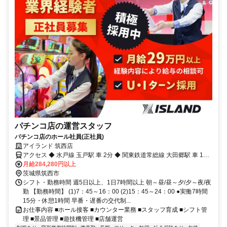
パチンコ店の運営スタッフ
パチンコ店のホール社員(正社員)
アイランド 筑西店
アクセス ◆ 水戸線 玉戸駅 車 2分 ◆ 関東鉄道常総線 大田郷駅 車 12
分 ◆ 水戸線 川島駅 車 10分 ◆ 水戸線 下館駅 車 13分 ◆ 関東鉄道常
月給284,280円以上
総線 下館駅 車 13分
茨城県筑西市
シフト・勤務時間 週5日以上、1日7時間以上 朝～昼/昼～夕/夕～夜/夜
勤 【勤務時間】 (1)7：45～16：00 (2)15：45～24：00 ●実働7時間
15分・休憩1時間 早番・遅番の交代制...
お仕事内容 ■ホール接客 ■カウンター業務 ■スタッフ育成 ■シフト管
理 ■景品管理 ■遊技機管理 ■店舗運営