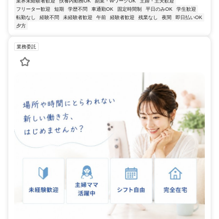
業界未経験者歓迎
扶養内勤務OK
副業・WワークOK
主婦・主夫歓迎
フリーター歓迎
短期
学歴不問
車通勤OK
固定時間制
平日のみOK
学生歓迎
転勤なし
経験不問
未経験者歓迎
午前
経験者歓迎
残業なし
夜間
即日払いOK
夕方
業務委託