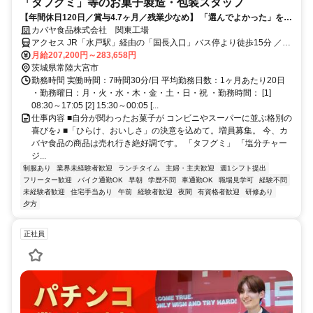
「タフグミ」等のお菓子製造・包装スタッフ
【年間休日120日／賞与4.7ヶ月／残業少なめ】 「選んでよかった」を、
働くすべての人に。「タフグミ」「塩分チャージタブレッツ」「セボン
カバヤ食品株式会社 関東工場
スター」「さくさくぱんだ」「ほねほねザウルス」等のヒット連発を支
アクセス JR「水戸駅」経由の「国長入口」バス停より徒歩15分 ／マ
える誇りと、業界屈指の待遇を同時に手に入れませんか？ 平均勤続16.5
イカー通勤OK／無料駐車場完備
月給207,200円～283,658円
年が証明する「心理的安全」と、最新設備のクリーンルームで叶える
茨城県常陸大宮市
「スマートな働き方」。 ただの作業で終わらせない、日本中の笑顔を作
勤務時間 実働時間：7時間30分/日 平均勤務日数：1ヶ月あたり20日
る司令塔へ。 カバヤ食品なら、仕事のやりがいも、家族との大切な時間
・勤務曜日：月・火・水・木・金・土・日・祝 ・勤務時間： [1]
も、何ひとつ妥協する必要はありません。
08:30～17:05 [2] 15:30～00:05 [...
仕事内容 ■自分が関わったお菓子が コンビニやスーパーに並ぶ格別の
喜びを♪ ■「ひらけ、おいしさ」の決意を込めて。増員募集。 今、カ
バヤ食品の商品は売れ行き絶好調です。 「タフグミ」 「塩分チャー
ジ...
制服あり
業界未経験者歓迎
ランチタイム
主婦・主夫歓迎
週1シフト提出
フリーター歓迎
バイク通勤OK
早朝
学歴不問
車通勤OK
職場見学可
経験不問
未経験者歓迎
住宅手当あり
午前
経験者歓迎
夜間
有資格者歓迎
研修あり
夕方
正社員