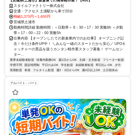
【茨城県/土浦市】新倉庫での簡単軽作業！【400】
スタイルファクトリー株式会社
交通・アクセス 土浦駅から車で20分
時給1,375円～1,400円
茨城県土浦市
勤務時間詳細 勤務時間：＜日勤帯＞ 8：30～17：30 実働8h ＜夕勤
帯＞17：00～22：00 実働5h
仕事内容 【オープンしたての新倉庫内でのお仕事】 オープニング記
念！今だけ条件UP中！ ＼みんな一緒のスタートだから安心／ UFOキ
ャッチャーの景品を扱うカンタン軽作業スタッフ募集！ ゲームセン
ター...
業界未経験者歓迎
扶養内勤務OK
週1日からOK
主婦・主夫歓迎
フリーター歓迎
学歴不問
固定時間制
平日のみOK
学生歓迎
未経験者歓迎
即日払いOK
夕方
長期歓迎
単発
フルタイム歓迎
週2・3日からOK
週4日以上OK
土日祝休み
アルバイト・パート