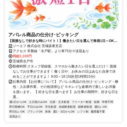
アパレル商品の仕分け･ピッキング
【面接なしで好きな時にバイト！】働きたい日を選んで単発1日～OK！
お給料は即日払いでお財布も安心♪
ジーエフ 株式会社 茨城坂東支店
アクセス 常磐線「水戸駅」より車75分※送迎あり
時給1,100円
茨城県水戸市
勤務時間 スタッフ登録後、スマホから働きたい日を選ぶだけ！ 面接
なしでお仕事ができます！ 働く日や、お休みの日はあなた自身で決
めることができますよ！ 9:00～18:15(休憩1時間15分)
仕事内容 【お仕事について】 アパレル商品の仕分け･ピッキング・梱
包・入出庫作業、その他清掃など ※キレイな倉庫内で新しいお洋服
を扱います。 【 好きな日を選べます 】 お仕事の期間中、好きな日を
選...
週1日からOK
土日祝のみOK
主婦・主夫歓迎
フリーター歓迎
短期
学歴不問
即日勤務OK
平日のみOK
学生歓迎
未経験者歓迎
経験者歓迎
週払いOK
即日払いOK
ブランクOK
単発
週2・3日からOK
シフト制
履歴書不要
送迎あり