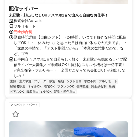
配信ライバー
未経験・顔出しなしOK／スマホ1台で出来る自由なお仕事！
株式会社Activation
フルリモート
完全歩合制
勤務時間詳細 【自由シフト】 ・24時間、いつでも好きな時間に配信
してOK！ ・「休みたい」と思った日は自由に休んで大丈夫です。 ・
「家庭の事情で」「テスト期間だから」「本業の繁忙期なので」な
ど、プラ...
仕事内容 ＼スマホ1台で自分らしく輝く！未経験から始めるライブ配
信ライバー大募集／ ✅未経験OK！特別なスキルや機材は一切不要！
✅完全在宅・フルリモート！全国どこからでも参加OK！ ✅顔出しな
しの「...
主婦・主夫歓迎
フリーター歓迎
短期
シフト自由
学歴不問
フルリモート
経験者歓迎
ネイルOK
在宅OK
ブランクOK
長期歓迎
完全歩合制
単発
ピアスOK
服装自由
ひげOK
髪型・髪色自由
アルバイト・パート