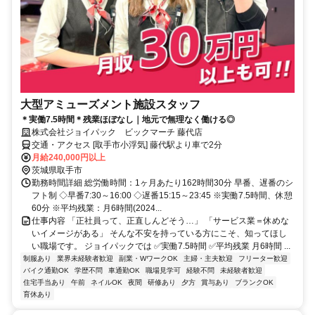
大型アミューズメント施設スタッフ
＊実働7.5時間＊残業ほぼなし｜地元で無理なく働ける◎
株式会社ジョイパック ビックマーチ 藤代店
交通・アクセス [取手市小浮気] 藤代駅より車で2分
月給240,000円以上
茨城県取手市
勤務時間詳細 総労働時間：1ヶ月あたり162時間30分 早番、遅番のシ
フト制 ◇早番7:30～16:00 ◇遅番15:15～23:45 ※実働7.5時間、休憩
60分 ※平均残業：月6時間(2024...
仕事内容 「正社員って、正直しんどそう…」 「サービス業＝休めな
いイメージがある」 そんな不安を持っている方にこそ、知ってほし
い職場です。 ジョイパックでは ✅実働7.5時間 ✅平均残業 月6時間 ...
制服あり
業界未経験者歓迎
副業・WワークOK
主婦・主夫歓迎
フリーター歓迎
バイク通勤OK
学歴不問
車通勤OK
職場見学可
経験不問
未経験者歓迎
住宅手当あり
午前
ネイルOK
夜間
研修あり
夕方
賞与あり
ブランクOK
育休あり