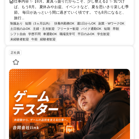
仕事内容 ✨【8月。夏真っ盛りだからこそ、少し整える】✨ 気づけ
ば、もう8月。 夏休みやお盆、イベントなど、夏を思いきり楽しむ季
節。 毎日があっという間に過ぎていく頃です。 でも8月になると、
旅行...
制服あり
短期（3ヵ月以内）
扶養内勤務OK
週1日からOK
副業・WワークOK
土日祝のみOK
主婦・主夫歓迎
フリーター歓迎
バイク通勤OK
短期
早朝
シフト自由
学歴不問
車通勤OK
職場見学可
平日のみOK
学生歓迎
未経験者歓迎
午前
経験者歓迎
正社員