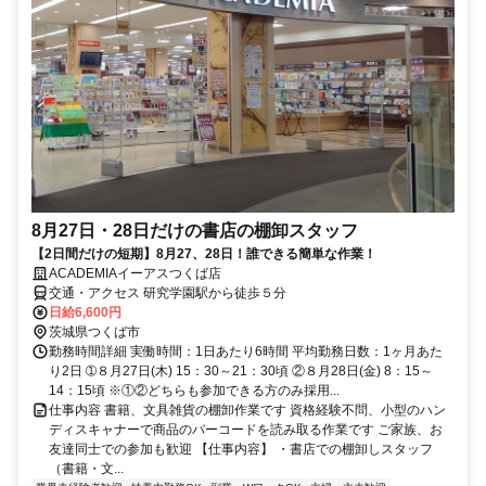
8月27日・28日だけの書店の棚卸スタッフ
【2日間だけの短期】8月27、28日！誰できる簡単な作業！
ACADEMIAイーアスつくば店
交通・アクセス 研究学園駅から徒歩５分
日給6,600円
茨城県つくば市
勤務時間詳細 実働時間：1日あたり6時間 平均勤務日数：1ヶ月あた
り2日 ➀８月27日(木) 15：30～21：30頃 ②８月28日(金) 8：15～
14：15頃 ※①②どちらも参加できる方のみ採用...
仕事内容 書籍、文具雑貨の棚卸作業です 資格経験不問、小型のハン
ディスキャナーで商品のバーコードを読み取る作業です ご家族、お
友達同士での参加も歓迎 【仕事内容】 ・書店での棚卸しスタッフ
（書籍・文...