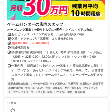
ゲームセンターの店内スタッフ
オープニング募集！⭐個性を大切に⭐髪色・ネイル・ピアス自由♪
あそビレッジ ベイシア高萩モール店(合同会社Gong)
交通・アクセス JR「高萩駅」より徒歩約24分
月給300,000円～500,000円
茨城県高萩市
勤務時間詳細 実働時間：1日あたり8時間 平均勤務日数：1ヶ月あた
り20日 〜 22日 9:00～22:00の間でシフト制 ＜シフト例＞ 9:00～
18:00 12:00～21:00 14:00～2...
仕事内容 ＼新店舗立ち上げメンバー募集！／ 茨城県高萩市に新しく
オープンする 「あそビレッジ ベイシア高萩モール店」で、 店舗運営
スタッフを募集します！ ゲームやアニメ、 クレーンゲームが好きな
方、...
業界未経験者歓迎
フリーター歓迎
バイク通勤OK
学歴不問
車通勤OK
経験不問
未経験者歓迎
午前
ネイルOK
夜間
研修あり
夕方
賞与あり
ブランクOK
オープニングスタッフ
シフト制
深夜
ピアスOK
髪型・髪色自由
正社員