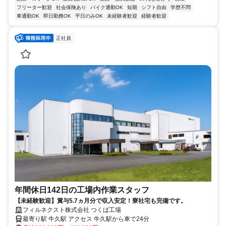
フリーター歓迎
社会保険あり
バイク通勤OK
短期
シフト自由
学歴不問
車通勤OK
即日勤務OK
平日のみOK
未経験者歓迎
経験者歓迎
正社員
年間休日142日の工場内作業スタッフ
【未経験歓迎】賞与5.7ヵ月分で収入安定！寮社宅も完備です。
フィルネクスト株式会社 つくば工場
最寄り駅 牛久駅 アクセス 牛久駅から車で24分