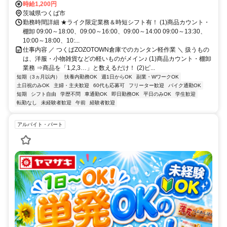
迎バスあり
時給1,200円
茨城県つくば市
勤務時間詳細 ★ライク限定業務＆時短シフト有！ (1)商品カウント・
棚卸 09:00～18:00、09:00～16:00、09:00～14:00 09:00～13:30、
10:00～18:00、10:...
仕事内容 ／ つくばZOZOTOWN倉庫でのカンタン軽作業 ＼ 扱うもの
は、洋服・小物雑貨などの軽いものがメイン♪ (1)商品カウント・棚卸
業務 ⇒商品を「1,2,3…」と数えるだけ！ (2)ピ...
短期（3ヵ月以内）
扶養内勤務OK
週1日からOK
副業・WワークOK
土日祝のみOK
主婦・主夫歓迎
60代も応募可
フリーター歓迎
バイク通勤OK
短期
シフト自由
学歴不問
車通勤OK
即日勤務OK
平日のみOK
学生歓迎
転勤なし
未経験者歓迎
午前
経験者歓迎
アルバイト・パート