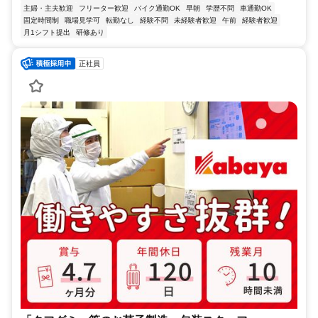
主婦・主夫歓迎
フリーター歓迎
バイク通勤OK
早朝
学歴不問
車通勤OK
固定時間制
職場見学可
転勤なし
経験不問
未経験者歓迎
午前
経験者歓迎
月1シフト提出
研修あり
正社員