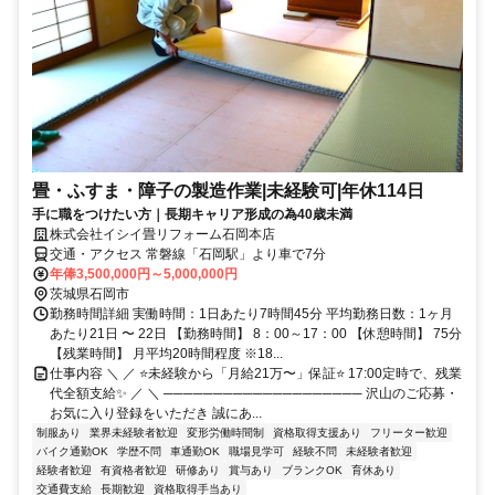
畳・ふすま・障子の製造作業|未経験可|年休114日
手に職をつけたい方｜長期キャリア形成の為40歳未満
株式会社イシイ畳リフォーム石岡本店
交通・アクセス 常磐線「石岡駅」より車で7分
年俸3,500,000円～5,000,000円
茨城県石岡市
勤務時間詳細 実働時間：1日あたり7時間45分 平均勤務日数：1ヶ月
あたり21日 〜 22日 【勤務時間】 8：00～17：00 【休憩時間】 75分
【残業時間】 月平均20時間程度 ※18...
仕事内容 ＼ ／ ⭐未経験から「月給21万〜」保証⭐ 17:00定時で、残業
代全額支給✨ ／ ＼ ──────────────────── 沢山のご応募・
お気に入り登録をいただき 誠にあ...
制服あり
業界未経験者歓迎
変形労働時間制
資格取得支援あり
フリーター歓迎
バイク通勤OK
学歴不問
車通勤OK
職場見学可
経験不問
未経験者歓迎
経験者歓迎
有資格者歓迎
研修あり
賞与あり
ブランクOK
育休あり
交通費支給
長期歓迎
資格取得手当あり