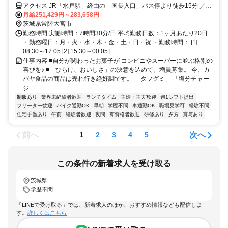
ョンです！「選んでよかった」を、働くすべての人に。「タフグミ」
アクセス JR「水戸駅」経由の「国長入口」バス停より徒歩15分 ／マ
「塩分チャージタブレッツ」「セボンスター」「さくさくぱんだ」「ほ
イカー通勤OK／無料駐車場完備
月給251,429円～283,658円
ねほねザウルス」等のヒット連発を支える誇りと、業界屈指の待遇を同
茨城県常陸大宮市
時に手に入れませんか？ 平均勤続16.5年が証明する「心理的安全」と、
勤務時間 実働時間：7時間30分/日 平均勤務日数：1ヶ月あたり20日
最新設備のクリーンルームで叶える「スマートな働き方」。 ただの作業
・勤務曜日：月・火・水・木・金・土・日・祝 ・勤務時間： [1]
で終わらせない、日本中の笑顔を作る司令塔へ。
08:30～17:05 [2] 15:30～00:05 [...
仕事内容 ■自分が関わったお菓子が コンビニやスーパーに並ぶ格別の
喜びを♪ ■「ひらけ、おいしさ」の決意を込めて。増員募集。 今、カ
バヤ食品の商品は売れ行き絶好調です。 「タフグミ」 「塩分チャー
ジ...
制服あり
業界未経験者歓迎
ランチタイム
主婦・主夫歓迎
週1シフト提出
フリーター歓迎
バイク通勤OK
早朝
学歴不問
車通勤OK
職場見学可
経験不問
住宅手当あり
午前
経験者歓迎
夜間
有資格者歓迎
研修あり
夕方
賞与あり
前へ
次へ
1
2
3
4
5
この条件の新着求人を受け取る
茨城県
学歴不問
「LINEで受け取る」では、新着求人のほか、おすすめ情報なども配信しま
す。
詳しくはこちら