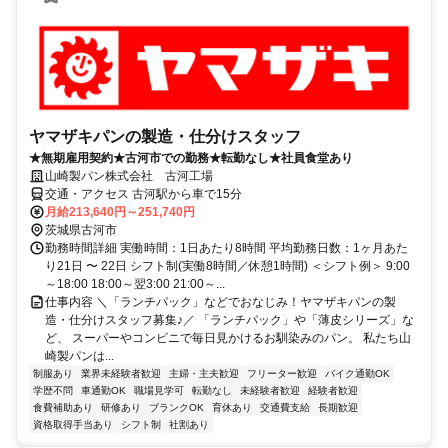
ヤマザキパンの製造・仕分けスタッフ
★無期雇用契約★古河市での勤務★転勤なし★社員食堂あり
山崎製パン株式会社 古河工場
交通・アクセス 古河駅から車で15分
月給213,640円～251,740円
茨城県古河市
勤務時間詳細 実働時間：1日あたり8時間 平均勤務日数：1ヶ月あた
り21日 〜 22日 シフト制(実働8時間／休憩1時間) ＜シフト例＞ 9:00
～18:00 18:00～翌3:00 21:00～...
仕事内容 ＼「ランチパック」などでおなじみ！ヤマザキパンの製
造・仕分けスタッフ募集♪／ 「ランチパック」や「薄皮シリーズ」な
ど、 スーパーやコンビニで毎日見かけるお馴染みのパン。 私たち山
崎製パンは...
制服あり
業界未経験者歓迎
主婦・主夫歓迎
フリーター歓迎
バイク通勤OK
学歴不問
車通勤OK
職場見学可
転勤なし
未経験者歓迎
経験者歓迎
食費補助あり
研修あり
ブランクOK
育休あり
交通費支給
長期歓迎
資格取得手当あり
シフト制
社割あり