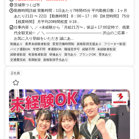
茨城県つくば市
勤務時間詳細 実働時間：1日あたり7時間45分 平均勤務日数：1ヶ月
あたり21日 〜 22日 【勤務時間】 8：00～17：00 【休憩時間】 75分
【残業時間】 月平均20時間程度 ※18...
仕事内容 ＼ ／ ⭐未経験から「月給21万〜」保証⭐ 17:00定時で、残業
代全額支給✨ ／ ＼ ──────────────────── 沢山のご応募・
お気に入り登録をいただき 誠にあ...
制服あり
業界未経験者歓迎
変形労働時間制
資格取得支援あり
フリーター歓迎
バイク通勤OK
学歴不問
車通勤OK
職場見学可
経験不問
未経験者歓迎
経験者歓迎
有資格者歓迎
研修あり
賞与あり
ブランクOK
育休あり
交通費支給
長期歓迎
資格取得手当あり
正社員