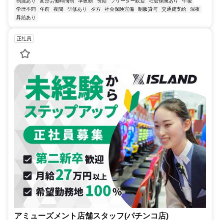
制服あり
変形労働時間制
準夜勤
長期
フリーター歓迎
社会保険あり
午後
学歴不問
午前
夜間
研修あり
夕方
社会保険完備
制服貸与
交通費支給
深夜
昇給あり
正社員
アミューズメント店舗スタッフ(パチンコ店)