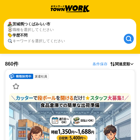
茨城県
つくばみらい市
職種を選択してください
学歴不問
キーワードを選択してください
860件
条件保存
関連度順
派遣社員