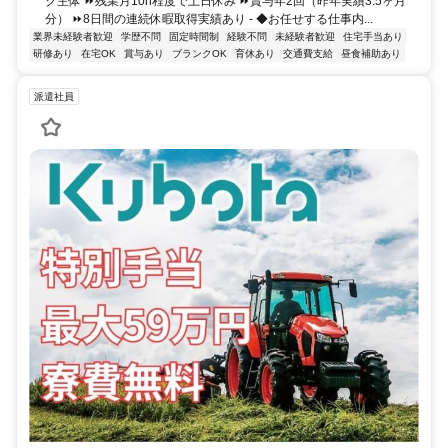
ク主体 ⏩残業月10h程度で土日休み ⏩賞与年2回（昨年実績3.5ヶ月
分） ⏩8日間の連続休暇取得実績あり - ◆お任せする仕事内...
業界未経験者歓迎
学歴不問
固定時間制
経験不問
未経験者歓迎
住宅手当あり
研修あり
在宅OK
賞与あり
ブランクOK
育休あり
交通費支給
昼食補助あり
派遣社員