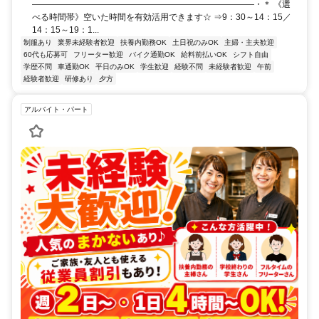
――――――――――――――――――――――――――・＊ 《選
べる時間帯》空いた時間を有効活用できます☆ ⇒9：30～14：15／
14：15～19：1...
制服あり
業界未経験者歓迎
扶養内勤務OK
土日祝のみOK
主婦・主夫歓迎
60代も応募可
フリーター歓迎
バイク通勤OK
給料前払いOK
シフト自由
学歴不問
車通勤OK
平日のみOK
学生歓迎
経験不問
未経験者歓迎
午前
経験者歓迎
研修あり
夕方
アルバイト・パート