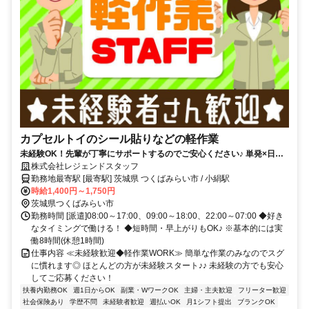
カプセルトイのシール貼りなどの軽作業
未経験OK！先輩が丁寧にサポートするのでご安心ください♪ 単発×日払
い可！夜勤は時給UP！幅広い年代活躍中♪
株式会社レジェンドスタッフ
勤務地最寄駅 [最寄駅] 茨城県 つくばみらい市 / 小絹駅
時給1,400円～1,750円
茨城県つくばみらい市
勤務時間 [派遣]08:00～17:00、09:00～18:00、22:00～07:00 ◆好き
なタイミングで働ける！ ◆短時間・早上がりもOK♪ ※基本的には実
働8時間(休憩1時間)
仕事内容 ≪未経験歓迎◆軽作業WORK≫ 簡単な作業のみなのでスグ
に慣れます◎ ほとんどの方が未経験スタート♪♪ 未経験の方でも安心
してご応募ください！
扶養内勤務OK
週1日からOK
副業・WワークOK
主婦・主夫歓迎
フリーター歓迎
社会保険あり
学歴不問
未経験者歓迎
週払いOK
月1シフト提出
ブランクOK