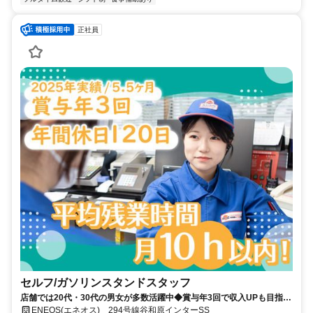
正社員
セルフ/ガソリンスタンドスタッフ
店舗では20代・30代の男女が多数活躍中◆賞与年3回で収入UPも目指せ
る！※2025年実績 / 5.5ヶ月分◆年間休日120日以上でプライベートも充
ENEOS(エネオス) 294号線谷和原インターSS