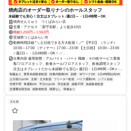
焼肉店のオーダー取りナシのホールスタッフ
未経験でも安心！注文はタブレット♪週2日～・1日4時間～OK
焼肉せんりゅう つくばみらい店
交通・アクセス 「新守谷駅」より徒歩10分
時給1,200円～1,563円
茨城県つくばみらい市
勤務時間詳細 *＼土日祝できる方大歓迎！／* 【平日】 （ランチ）
10:00～17:00 （ディナー）17:00～23:00 【土日祝】 10:00～23:00
✅週2日～・1日4時間～OK！ ✅...
仕事内容 雇用形態：アルバイト・パート 職種：その他サービス業接
客/フロアスタッフ、飲食ホール/フロアスタッフ、飲食調理スタッフ
注文はタブレットだから未経験でも安心♪ 週2日・1日4時間～OK♬-...
制服あり
業界未経験者歓迎
扶養内勤務OK
副業・WワークOK
1日4時間以内OK
土日祝のみOK
主婦・主夫歓迎
フリーター歓迎
バイク通勤OK
シフト自由
学歴不問
車通勤OK
平日のみOK
学生歓迎
経験不問
未経験者歓迎
交通費全額支給
経験者歓迎
残業なし
研修あり
正社員