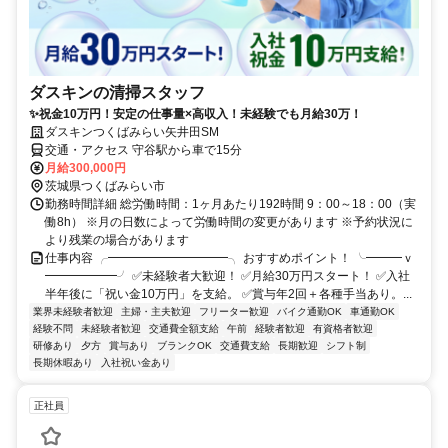
ダスキンの清掃スタッフ
✨祝金10万円！安定の仕事量×高収入！未経験でも月給30万！
ダスキンつくばみらい矢井田SM
交通・アクセス 守谷駅から車で15分
月給300,000円
茨城県つくばみらい市
勤務時間詳細 総労働時間：1ヶ月あたり192時間 9：00～18：00（実
働8h） ※月の日数によって労働時間の変更があります ※予約状況に
より残業の場合があります
仕事内容 ╭━━━━━━━━━━╮ おすすめポイント！ ╰━━━ｖ
━━━━━━╯ ✅未経験者大歓迎！ ✅月給30万円スタート！ ✅入社
半年後に「祝い金10万円」を支給。 ✅賞与年2回＋各種手当あり。...
業界未経験者歓迎
主婦・主夫歓迎
フリーター歓迎
バイク通勤OK
車通勤OK
経験不問
未経験者歓迎
交通費全額支給
午前
経験者歓迎
有資格者歓迎
研修あり
夕方
賞与あり
ブランクOK
交通費支給
長期歓迎
シフト制
長期休暇あり
入社祝い金あり
正社員