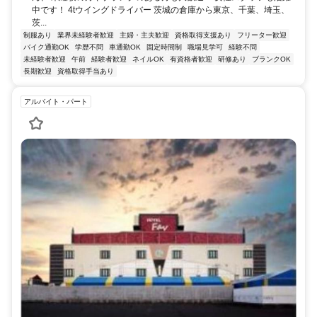
中です！ 4tウイングドライバー 茨城の倉庫から東京、千葉、埼玉、
茨...
制服あり
業界未経験者歓迎
主婦・主夫歓迎
資格取得支援あり
フリーター歓迎
バイク通勤OK
学歴不問
車通勤OK
固定時間制
職場見学可
経験不問
未経験者歓迎
午前
経験者歓迎
ネイルOK
有資格者歓迎
研修あり
ブランクOK
長期歓迎
資格取得手当あり
アルバイト・パート