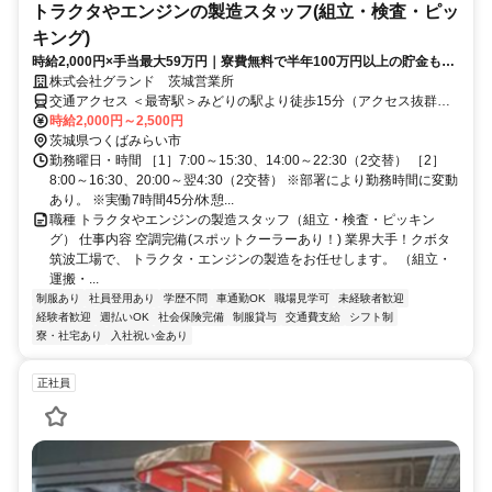
トラクタやエンジンの製造スタッフ(組立・検査・ピッ
キング)
時給2,000円×手当最大59万円｜寮費無料で半年100万円以上の貯金も目
指せるクボタの製造スタッフ
株式会社グランド 茨城営業所
交通アクセス ＜最寄駅＞みどりの駅より徒歩15分（アクセス抜群！
） ※マイカー通勤も可能です。 ★近隣市町村以外からも、無料の寮
時給2,000円～2,500円
を利用し多数勤務中！
茨城県つくばみらい市
勤務曜日・時間 ［1］7:00～15:30、14:00～22:30（2交替） ［2］
8:00～16:30、20:00～翌4:30（2交替） ※部署により勤務時間に変動
あり。 ※実働7時間45分/休憩...
職種 トラクタやエンジンの製造スタッフ（組立・検査・ピッキン
グ） 仕事内容 空調完備(スポットクーラーあり！) 業界大手！クボタ
筑波工場で、 トラクタ・エンジンの製造をお任せします。 （組立・
運搬・...
制服あり
社員登用あり
学歴不問
車通勤OK
職場見学可
未経験者歓迎
経験者歓迎
週払いOK
社会保険完備
制服貸与
交通費支給
シフト制
寮・社宅あり
入社祝い金あり
正社員