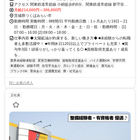
実！◆月の平均残業時間10時間以内◆業界大手！５４年連続黒字の安定
アクセス 関東鉄道常総線 小絹徒歩約6分、関東鉄道常総線 新守谷徒
企業◆資格取得支援もあり！未経験者からでも主任・店長にキャリアア
歩約18分、関東鉄道常総線 守谷中央西口徒歩約42分 谷和原インター
月給214,000円～306,000円
ップ可能◆国内TOPクラスの社宅制度
近くのエネオスです
茨城県つくばみらい市
勤務時間 実働時間：8時間/日 平均勤務日数：1ヶ月あたり19日～21
日 ・勤務曜日：月・火・水・木・金・土・日・祝 ・勤務時間： [1]
07:00～16:00 [2] 09:00～18:00 ...
仕事内容 ◆太陽鉱油が約束する、新しい働き方◆ ■未経験からの転職
者も多数活躍中！ ■年間休日120日以上でプライベートも充実！ ■賞
与年3回！頑張りがしっかり返ってくる◎ ■資格取得支援あり！成長
を...
業界未経験者歓迎
変形労働時間制
資格取得支援あり
バイク通勤OK
学歴不問
車通勤OK
経験不問
住宅手当あり
月1シフト提出
研修あり
賞与あり
ブランクOK
育休あり
交通費支給
寮・社宅あり
同じ企業の求人
正社員