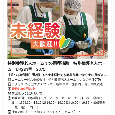
特別養護老人ホームでの調理補助 特別養護老人ホー
ム いなの里 3075
【選べる時間帯】週2日～OK★未経験でも簡単作業で安心★60代が多数
活躍中★＜早朝・遅番手当有＞
エームサービス株式会社 特別養護老人ホーム いなの里(3075)
アクセス つくばエクスプレス 守谷中央東口徒歩約50分、関東鉄道常
総線 守谷中央東口徒歩約50分、関東鉄道常総線 稲戸井徒歩約50分 ※
時給1,200円以上
住所から自動設定しているため、MAPの位置がずれている場合がござ
茨城県つくばみらい市
います
勤務時間 ・勤務曜日：月・火・水・木・金・土・日・祝 ・勤務時
間： [1] 09:30～14:15 [2] 14:15～19:15 [3] 10:00～19:15 ・最低勤務
日数（週）：2日 【...
仕事内容 【ココで働くメリットがたくさん！】 ＊・