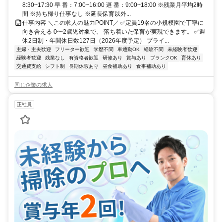
8:30~17:30 早 番：7:00~16:00 遅 番：9:00~18:00 ※残業月平均2時
間 ※持ち帰り仕事なし ※延長保育以外...
仕事内容 ＼この求人の魅力POINT／ ✅定員19名の小規模園で丁寧に
向き合える 0〜2歳児対象で、 落ち着いた保育が実現できます。 ✅週
休2日制・年間休日数127日（2026年度予定） プライ...
主婦・主夫歓迎
フリーター歓迎
学歴不問
車通勤OK
経験不問
未経験者歓迎
経験者歓迎
残業なし
有資格者歓迎
研修あり
賞与あり
ブランクOK
育休あり
交通費支給
シフト制
長期休暇あり
昼食補助あり
食事補助あり
同じ企業の求人
正社員