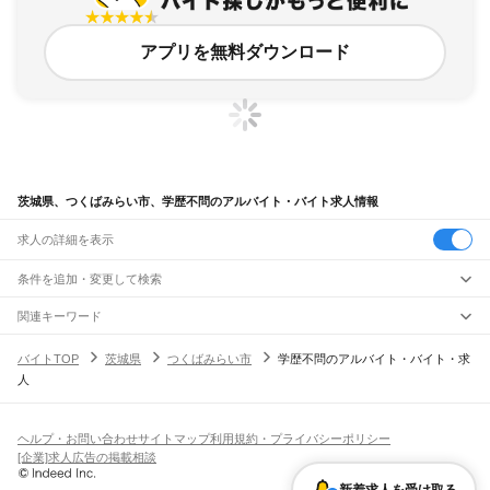
アプリを無料ダウンロード
茨城県、つくばみらい市、学歴不問のアルバイト・バイト求人情報
求人の詳細を表示
条件を追加・変更して検索
市区町村を追加・変更
関連キーワード
茨城県 つくば市 年齢不問
茨城県 学歴不問 タトゥーok
茨城県 学歴不問 イオン
茨城県
駅を追加・変更
バイトTOP
茨城県
つくばみらい市
学歴不問のアルバイト・バイト・求
茨城県 つくばみらい市 資格無し
茨城県 つくばみらい市 高校生
茨城県
すべて
人
水戸市
日立市
土浦市
古河市
石岡市
結城市
龍ケ崎市
下妻市
常総市
常陸太田市
職種を追加・変更
JR常磐線(取手～いわき)
高萩市
北茨城市
笠間市
取手市
牛久市
つくば市
ひたちなか市
鹿嶋市
潮来市
取手駅
藤代駅
龍ケ崎市駅
牛久駅
ひたち野うしく駅
荒川沖駅
土浦駅
神立駅
高浜駅
飲食・フードサービス
守谷市
常陸大宮市
那珂市
筑西市
坂東市
稲敷市
かすみがうら市
桜川市
神栖市
特徴を追加・変更
石岡駅
羽鳥駅
岩間駅
友部駅
内原駅
赤塚駅
偕楽園駅
水戸駅
勝田駅
佐和駅
東海駅
飲食・フードサービス
行方市
鉾田市
つくばみらい市
すべて
小美玉市
東茨城郡
那珂郡
久慈郡
稲敷郡
結城郡
ヘルプ・お問い合わせ
サイトマップ
利用規約・プライバシーポリシー
大甕駅
常陸多賀駅
日立駅
小木津駅
十王駅
高萩駅
南中郷駅
磯原駅
大津港駅
ホールスタッフ
キッチンスタッフ
皿洗い・洗い場
精肉・鮮魚加工
給食調理
人気
猿島郡
北相馬郡
[企業]求人広告の掲載相談
雇用形態を追加・変更
パン屋（ベーカリー）
フードカウンター販売員
バー（BAR）・バーテンダー
日払いOK
高校生歓迎
学生歓迎
深夜の仕事
髪型・髪色自由
ひげOK
ネイルOK
宇都宮線
飲食店補助（開店・閉店準備）
飲食店（店長・マネージャー）