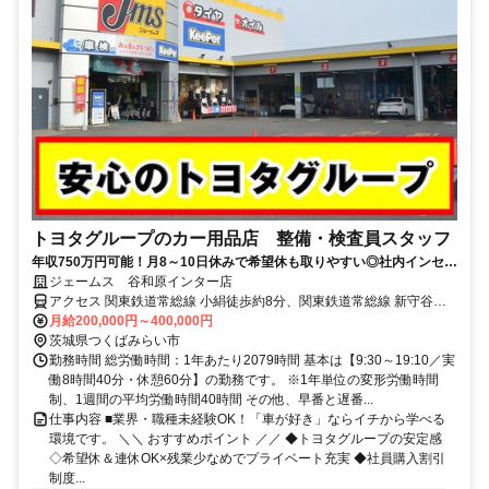
トヨタグループのカー用品店 整備・検査員スタッフ
年収750万円可能！月8～10日休みで希望休も取りやすい◎社内インセン
ティブ・勤続表彰・各種福利厚生・評価制度・社内研修・各種資格取得
ジェームス 谷和原インター店
支援など、従業員サポート充実！
アクセス 関東鉄道常総線 小絹徒歩約8分、関東鉄道常総線 新守谷徒
歩約28分
月給200,000円～400,000円
茨城県つくばみらい市
勤務時間 総労働時間：1年あたり2079時間 基本は【9:30～19:10／実
働8時間40分・休憩60分】の勤務です。 ※1年単位の変形労働時間
制、1週間の平均労働時間40時間 その他、早番と遅番...
仕事内容 ■業界・職種未経験OK！「車が好き」ならイチから学べる
環境です。 ＼＼ おすすめポイント ／／ ◆トヨタグループの安定感
◇希望休＆連休OK×残業少なめでプライベート充実 ◆社員購入割引
制度...