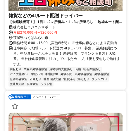
雑貨などの4tルート配送ドライバー
【未経験者可！】 1日1～2ヶ所積み・1～3ヶ所降ろし！ 地場ルート配
送！16時定時！賞与年2回！
株式会社ロジコムサポート
月給270,000円～320,000円
茨城県つくばみらい市
勤務時間 6:00～16:00（実働8時間） ※仕事内容などにより変動有
仕事内容 ＼地場・ルート配送の 4tドライバー募集／ 業績好調につ
き、中型運転手さんを大募集！ 未経験者・ブランクある方も大歓
迎。 当社は健康管理に注力しているため、 入社後も安心して働けま
すよ。...
制服あり
業界未経験者歓迎
資格取得支援あり
長期
社会保険あり
バイク通勤OK
学歴不問
車通勤OK
経験不問
未経験者歓迎
経験者歓迎
有資格者歓迎
研修あり
社会保険完備
制服貸与
賞与あり
ブランクOK
交通費支給
長期歓迎
シフト制
アルバイト・パート