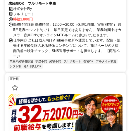
未経験OK｜フルリモート事務
株式会社Fly
フルリモート
時給1,800円
勤務時間詳細 勤務時間：12:00〜20:00（休憩1時間、実働7時間） 週
5日勤務のシフト制です。曜日固定ではありません。 業務時間中はカ
メラ・音声ONでオンラインMTGルームに参加いただきます。 ...
仕事内容 当社は成人向けVTuber事務所を運営しています。配信・販
売する年齢制限のある映像コンテンツについて、商品ページの入稿、
配信前の映像チェック、SNS運用サポートを担当します。 【商品ペ
ージ...
業界未経験者歓迎
学歴不問
経験不問
フルリモート
在宅OK
フルタイム歓迎
シフト制
週4日以上OK
正社員