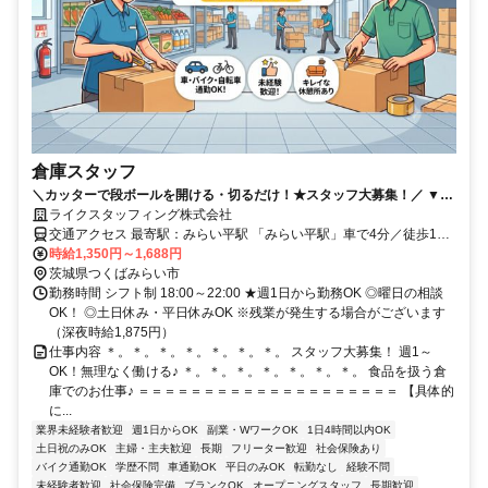
倉庫スタッフ
＼カッターで段ボールを開ける・切るだけ！★スタッフ大募集！／ ▼週
1～OK▼日払いOK▼車・バイク・自転車通勤OK▼扶養内OK▼土日・
ライクスタッフィング株式会社
平日休みOK
交通アクセス 最寄駅：みらい平駅 「みらい平駅」車で4分／徒歩15
分！ ★車・バイク・自転車通勤OK！
時給1,350円～1,688円
茨城県つくばみらい市
勤務時間 シフト制 18:00～22:00 ★週1日から勤務OK ◎曜日の相談
OK！ ◎土日休み・平日休みOK ※残業が発生する場合がございます
（深夜時給1,875円）
仕事内容 ＊。＊。＊。＊。＊。＊。＊。 スタッフ大募集！ 週1～
OK！無理なく働ける♪ ＊。＊。＊。＊。＊。＊。＊。 食品を扱う倉
庫でのお仕事♪ ＝＝＝＝＝＝＝＝＝＝＝＝＝＝＝＝＝＝＝＝ 【具体的
に...
業界未経験者歓迎
週1日からOK
副業・WワークOK
1日4時間以内OK
土日祝のみOK
主婦・主夫歓迎
長期
フリーター歓迎
社会保険あり
バイク通勤OK
学歴不問
車通勤OK
平日のみOK
転勤なし
経験不問
未経験者歓迎
社会保険完備
ブランクOK
オープニングスタッフ
長期歓迎