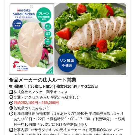
食品メーカーの法人ルート営業
在宅勤務可！35歳以下限定｜残業月10h程／年休115日
株式会社アマタケ 関東オフィス
交通・アクセス みらい平駅から徒歩15分
月給252,100円～259,200円
茨城県つくばみらい市
勤務時間詳細 実働時間：1日あたり7時間40分 平均勤務日数：1ヶ月
あたり20日 〜 22日 ＊勤務時間9：00～17：30 （休憩50分） ＊残業
月平均10時間 ＊36協定における特別条項あり
仕事内容 - ⏩サラダチキンの元祖メーカー ⏩在宅勤務OKのテレワー