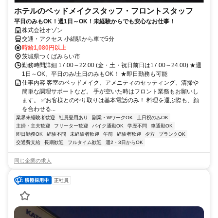
ホテルのベッドメイクスタッフ・フロントスタッフ
平日のみもOK！週1日～OK！未経験からでも安心なお仕事！
株式会社オゾン
交通・アクセス 小絹駅から車で5分
時給1,080円以上
茨城県つくばみらい市
勤務時間詳細 17:00～22:00 (金・土・祝日前日は17:00～24:00) ★週
1日～OK、平日のみ/土日のみもOK！ ★即日勤務も可能
仕事内容 客室のベッドメイク、アメニティのセッティング、清掃や
簡単な調理サポートなど。 手が空いた時はフロント業務もお願いし
ます。 ✅お客様とのやり取りは基本電話のみ！ 料理を運ぶ際も、顔
を合わせる...
業界未経験者歓迎
社員登用あり
副業・WワークOK
土日祝のみOK
主婦・主夫歓迎
フリーター歓迎
バイク通勤OK
学歴不問
車通勤OK
即日勤務OK
経験不問
未経験者歓迎
午前
経験者歓迎
夕方
ブランクOK
交通費支給
長期歓迎
フルタイム歓迎
週2・3日からOK
同じ企業の求人
正社員