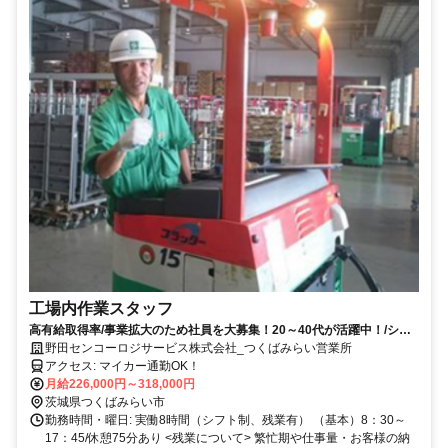
工場内作業スタッフ
高有給取得率/事業拡大のため社員を大募集！20～40代が活躍中！/シニ
ア可
野田センコーロジサービス株式会社_つくばみらい営業所
アクセス: マイカー通勤OK！
月給226,000円～318,000円
茨城県つくばみらい市
勤務時間・曜日: 実働8時間（シフト制、残業有） （基本）8：30～
17：45/休憩75分あり <残業について> 繁忙期や仕事量・お客様の納