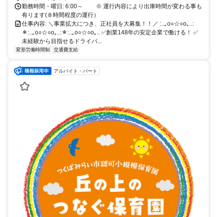
勤務時間・曜日: 6:00～ ※ 運行内容により出庫時間が変わる事も
有ります(８時間程度の運行）
仕事内容: ＼事業拡大につき、正社員を大募集！！／ :..｡o○☆○o｡..:
＊:..｡o○☆○o｡..:＊:..｡o○☆○o｡.. ✅創業148年の安定企業で働ける！ ✅
未経験から目指せるドライバ...
変形労働時間制
交通費支給
アルバイト・パート