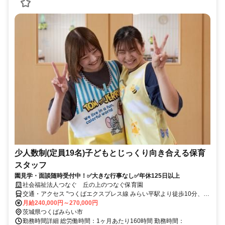
少人数制(定員19名)子どもとじっくり向き合える保育
スタッフ
園見学・面談随時受付中！✅大きな行事なし✅年休125日以上
社会福祉法人つなぐ 丘の上のつなぐ保育園
交通・アクセス "つくばエクスプレス線 みらい平駅より徒歩10分、マ
イカー通勤OK 敷地内に従業員用駐車場完備
月給240,000円～270,000円
茨城県つくばみらい市
勤務時間詳細 総労働時間：1ヶ月あたり160時間 勤務時間：