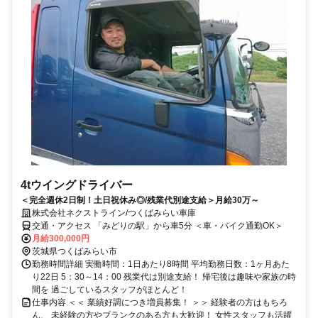
4tウイングドライバー
＜完全週休2日制！土日祝休み◎/残業代別途支給＞月給30万～
株式会社ネクストライン/つくばみらい車庫
交通・アクセス 「みどりの駅」から車5分 ＜車・バイク通勤OK＞
月給300,000円
茨城県つくばみらい市
勤務時間詳細 実働時間：1日あたり8時間 平均勤務日数：1ヶ月あた
り22日 5：30～14：00 残業代は別途支給！ 帰宅後は趣味や家族の時
間を 過ごしているスタッフがほとんど！
仕事内容 ＜＜ 業績好調につき増員募集！ ＞＞ 経験者の方はもちろ
ん、 未経験の方やブランクのある方も大歓迎！ 女性スタッフも活躍