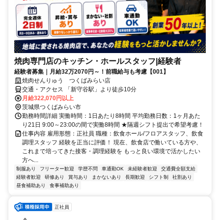
焼肉専門店のキッチン・ホールスタッフ|経験者
経験者募集｜月給32万2070円～！前職給与も考慮【001】
焼肉せんりゅう つくばみらい店
交通・アクセス 「新守谷駅」より徒歩10分
月給322,070円以上
茨城県つくばみらい市
勤務時間詳細 実働時間：1日あたり8時間 平均勤務日数：1ヶ月あた
り21日 9:00～23:00の間で実働8時間 ★隔週シフト提出で希望考慮！
仕事内容 雇用形態：正社員 職種：飲食ホール/フロアスタッフ、飲食
調理スタッフ 経験を正当に評価！ 現在、飲食店で働いている方や、
これまで培ってきた接客・調理経験を もっと良い環境で活かしたい
方へ...
制服あり
フリーター歓迎
学歴不問
車通勤OK
未経験者歓迎
交通費全額支給
経験者歓迎
研修あり
賞与あり
まかないあり
長期歓迎
シフト制
社割あり
昼食補助あり
食事補助あり
正社員