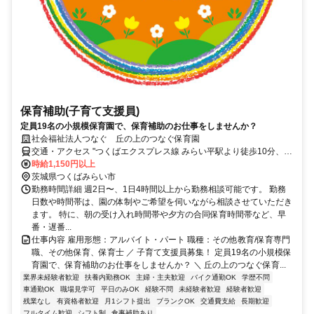
保育補助(子育て支援員)
定員19名の小規模保育園で、保育補助のお仕事をしませんか？
社会福祉法人つなぐ 丘の上のつなぐ保育園
交通・アクセス "つくばエクスプレス線 みらい平駅より徒歩10分、マ
イカー通勤OK 敷地内に従業員用駐車場完備
時給1,150円以上
茨城県つくばみらい市
勤務時間詳細 週2日〜、1日4時間以上から勤務相談可能です。 勤務
日数や時間帯は、園の体制やご希望を伺いながら相談させていただき
ます。 特に、朝の受け入れ時間帯や夕方の合同保育時間帯など、早
番・遅番...
仕事内容 雇用形態：アルバイト・パート 職種：その他教育/保育専門
職、その他保育、保育士 ／ 子育て支援員募集！ 定員19名の小規模保
育園で、保育補助のお仕事をしませんか？ ＼ 丘の上のつなぐ保育...
業界未経験者歓迎
扶養内勤務OK
主婦・主夫歓迎
バイク通勤OK
学歴不問
車通勤OK
職場見学可
平日のみOK
経験不問
未経験者歓迎
経験者歓迎
残業なし
有資格者歓迎
月1シフト提出
ブランクOK
交通費支給
長期歓迎
フルタイム歓迎
シフト制
食事補助あり