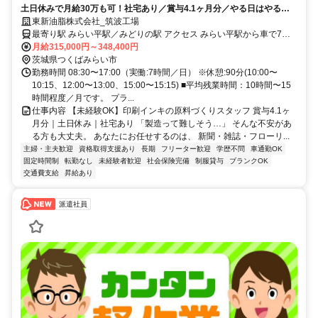
土日休みで月給30万も可！社宅あり／賞与4.1ヶ月分／やる日はやる、
帰れる日は17時退社もOK
東新油脂株式会社_筑波工場
最寄り駅 みらい平駅／みどりの駅 アクセス みらい平駅から車で7分
／みどりの駅から車で6分
月給315,000円～348,400円
茨城県つくばみらい市
勤務時間 08:30〜17:00（実働:7時間／日） ※休憩:90分(10:00〜
10:15、12:00〜13:00、15:00〜15:15) ■平均残業時間：10時間〜15
時間程度／月です。 プラ...
仕事内容 【未経験OK】印刷インキの原料づくりスタッフ 賞与4.1ヶ
月分｜土日休み｜社宅あり 「製造って難しそう…」 そんな不安があ
る方も大丈夫。 あなたにお任せするのは、 新聞・雑誌・フローリ...
主婦・主夫歓迎
資格取得支援あり
長期
フリーター歓迎
学歴不問
車通勤OK
固定時間制
転勤なし
未経験者歓迎
社会保険完備
制服貸与
ブランクOK
交通費支給
昇給あり
派遣社員