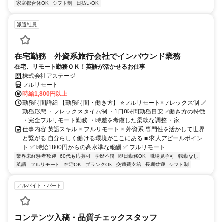
家庭都合休OK
シフト制
日払いOK
派遣社員
在宅勤務 外資系旅行会社でインバウンド業務
在宅、リモート勤務ＯＫ！英語が活かせるお仕事
株式会社アステージ
フルリモート
時給1,800円以上
勤務時間詳細 【勤務時間・働き方】 ⭐フルリモート×フレックス制 ✅
勤務形態 ・フレックスタイム制 ・1日8時間勤務目安 ✅働き方の特徴
・完全フルリモート勤務 ・時差を考慮した柔軟な調整 ・家...
仕事内容 英語スキル × フルリモート × 外資系 専門性を活かして世界
と繋がる 自分らしく働ける環境がここにある ■ 求人アピールポイン
ト ✅ 時給1800円からの高水準な報酬 ✅ フルリモート...
業界未経験者歓迎
60代も応募可
学歴不問
即日勤務OK
職場見学可
転勤なし
英語
フルリモート
在宅OK
ブランクOK
交通費支給
長期歓迎
シフト制
アルバイト・パート
コンテンツ入稿・品質チェックスタッフ