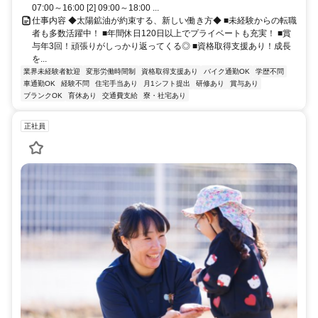
07:00～16:00 [2] 09:00～18:00 ...
仕事内容 ◆太陽鉱油が約束する、新しい働き方◆ ■未経験からの転職
者も多数活躍中！ ■年間休日120日以上でプライベートも充実！ ■賞
与年3回！頑張りがしっかり返ってくる◎ ■資格取得支援あり！成長
を...
業界未経験者歓迎
変形労働時間制
資格取得支援あり
バイク通勤OK
学歴不問
車通勤OK
経験不問
住宅手当あり
月1シフト提出
研修あり
賞与あり
ブランクOK
育休あり
交通費支給
寮・社宅あり
正社員