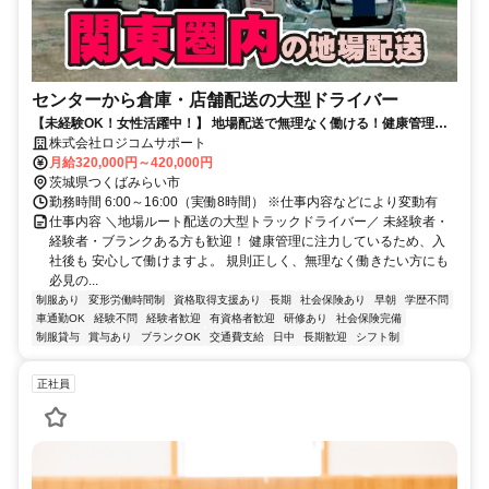
センターから倉庫・店舗配送の大型ドライバー
【未経験OK！女性活躍中！】 地場配送で無理なく働ける！健康管理に
も注力中！ 週休2日も可能！
株式会社ロジコムサポート
月給320,000円～420,000円
茨城県つくばみらい市
勤務時間 6:00～16:00（実働8時間） ※仕事内容などにより変動有
仕事内容 ＼地場ルート配送の大型トラックドライバー／ 未経験者・
経験者・ブランクある方も歓迎！ 健康管理に注力しているため、入
社後も 安心して働けますよ。 規則正しく、無理なく働きたい方にも
必見の...
制服あり
変形労働時間制
資格取得支援あり
長期
社会保険あり
早朝
学歴不問
車通勤OK
経験不問
経験者歓迎
有資格者歓迎
研修あり
社会保険完備
制服貸与
賞与あり
ブランクOK
交通費支給
日中
長期歓迎
シフト制
正社員