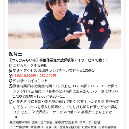
保育士
【つくばみらい市】事務作業無の放課後等デイサービスで働く！
こどもサークル谷井田
交通・アクセス 茨城県つくばみらい市谷井田1350-1
月給219,900円～282,000円
茨城県つくばみらい市
勤務時間詳細 総労働時間：1ヶ月あたり170時間 8:00～19:30の間で
シフト制 ※店舗により基本の勤務時間に差異あり シフト例 ◎8:00～
17:00 ◎9:00～18:00 ◎9:30～1...
仕事内容 💡保育園や別形態の施設で働く 保育士さん必見💡 事務作業
などもシステムを導入し簡素化 しており持ち帰り仕事なども一切あ
りま せん。 💡放課後デイサービスの魅力💡 事業所によりますが、
10...
変形労働時間制
主婦・主夫歓迎
資格取得支援あり
フリーター歓迎
バイク通勤OK
車通勤OK
経験不問
交通費全額支給
経験者歓迎
有資格者歓迎