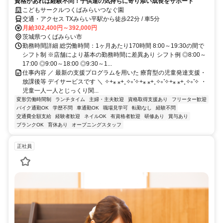
資格があれば経験不問！子供達の気持ちに寄り添い成長をサポート
こどもサークルつくばみらいつなぐ園
交通・アクセス TXみらい平駅から徒歩22分 / 車5分
月給302,400円～392,000円
茨城県つくばみらい市
勤務時間詳細 総労働時間：1ヶ月あたり170時間 8:00～19:30の間で
シフト制 ※店舗により基本の勤務時間に差異あり シフト例 ◎8:00～
17:00 ◎9:00～18:00 ◎9:30～1...
仕事内容 ／ 最新の支援プログラムを用いた 療育型の児童発達支援・
放課後等 デイサービスです ＼ ✧+⁎ ⁎+˳✧༚ ̊✧+⁎ ⁎+˳✧༚ ̊✧+⁎ ⁎+˳✧༚ ̊✧ ・
児童一人一人とじっくり関...
変形労働時間制
ランチタイム
主婦・主夫歓迎
資格取得支援あり
フリーター歓迎
バイク通勤OK
学歴不問
車通勤OK
職場見学可
転勤なし
経験不問
交通費全額支給
経験者歓迎
ネイルOK
有資格者歓迎
研修あり
賞与あり
ブランクOK
育休あり
オープニングスタッフ
正社員