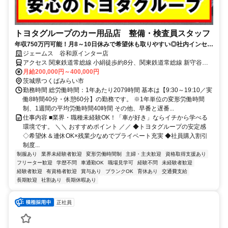
トヨタグループのカー用品店 整備・検査員スタッフ
年収750万円可能！月8～10日休みで希望休も取りやすい◎社内インセン
ティブ・勤続表彰・各種福利厚生・評価制度・社内研修・各種資格取得
ジェームス 谷和原インター店
支援など、従業員サポート充実！
アクセス 関東鉄道常総線 小絹徒歩約8分、関東鉄道常総線 新守谷徒
歩約28分
月給200,000円～400,000円
茨城県つくばみらい市
勤務時間 総労働時間：1年あたり2079時間 基本は【9:30～19:10／実
働8時間40分・休憩60分】の勤務です。 ※1年単位の変形労働時間
制、1週間の平均労働時間40時間 その他、早番と遅番...
仕事内容 ■業界・職種未経験OK！「車が好き」ならイチから学べる
環境です。 ＼＼ おすすめポイント ／／ ◆トヨタグループの安定感
◇希望休＆連休OK×残業少なめでプライベート充実 ◆社員購入割引
制度...
制服あり
業界未経験者歓迎
変形労働時間制
主婦・主夫歓迎
資格取得支援あり
フリーター歓迎
学歴不問
車通勤OK
職場見学可
経験不問
未経験者歓迎
経験者歓迎
有資格者歓迎
賞与あり
ブランクOK
育休あり
交通費支給
長期歓迎
社割あり
長期休暇あり
正社員