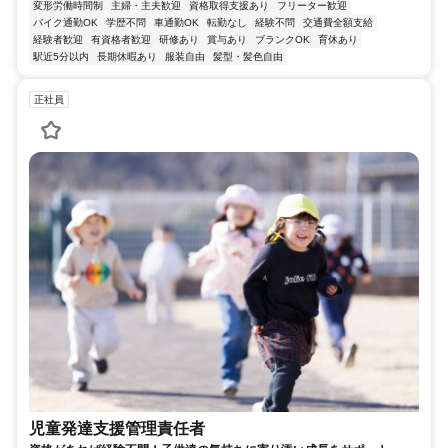
変形労働時間制
主婦・主夫歓迎
資格取得支援あり
フリーター歓迎
バイク通勤OK
学歴不問
車通勤OK
転勤なし
経験不問
交通費全額支給
経験者歓迎
有資格者歓迎
研修あり
賞与あり
ブランクOK
育休あり
駅近5分以内
長期休暇あり
服装自由
髪型・髪色自由
正社員
児童発達支援管理責任者