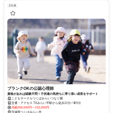
正社員
ブランクOKの公認心理師
資格があれば経験不問！子供達の気持ちに寄り添い成長をサポート
こどもサークルつくばみらいつなぐ園
交通・アクセス TXみらい平駅から徒歩22分 / 車5分
月給268,500円～332,000円
茨城県つくばみらい市