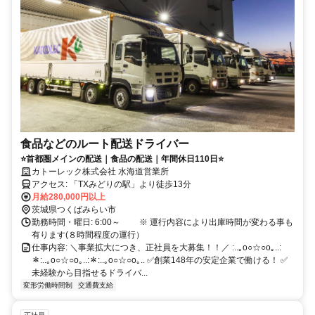
食品などのルート配送ドライバー
⭐首都圏メインの配送｜食品の配送｜年間休日110日⭐
カトーレック株式会社 水海道営業所
アクセス: 「TXみどりの駅」より徒歩13分
月給280,000円以上
茨城県つくばみらい市
勤務時間・曜日: 6:00～ ※ 運行内容により出庫時間が変わる事も
有ります(８時間程度の運行）
仕事内容: ＼事業拡大につき、正社員を大募集！！／ :..｡o○☆○o｡..:
＊:..｡o○☆○o｡..:＊:..｡o○☆○o｡.. ✅創業148年の安定企業で働ける！ ✅
未経験から目指せるドライバ...
変形労働時間制
交通費支給