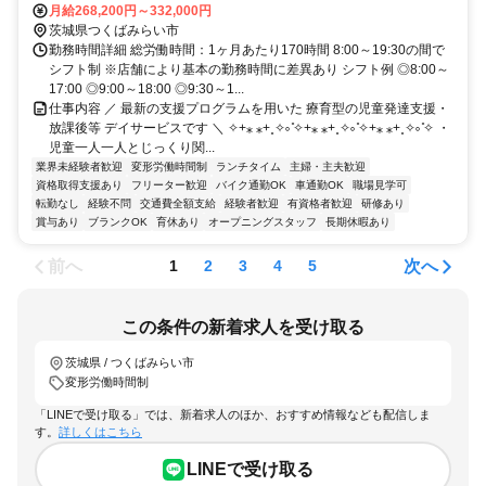
月給268,200円～332,000円
茨城県つくばみらい市
勤務時間詳細 総労働時間：1ヶ月あたり170時間 8:00～19:30の間で
シフト制 ※店舗により基本の勤務時間に差異あり シフト例 ◎8:00～
17:00 ◎9:00～18:00 ◎9:30～1...
仕事内容 ／ 最新の支援プログラムを用いた 療育型の児童発達支援・
放課後等 デイサービスです ＼ ✧+⁎ ⁎+˳✧༚ ̊✧+⁎ ⁎+˳✧༚ ̊✧+⁎ ⁎+˳✧༚ ̊✧ ・
児童一人一人とじっくり関...
業界未経験者歓迎
変形労働時間制
ランチタイム
主婦・主夫歓迎
資格取得支援あり
フリーター歓迎
バイク通勤OK
車通勤OK
職場見学可
転勤なし
経験不問
交通費全額支給
経験者歓迎
有資格者歓迎
研修あり
賞与あり
ブランクOK
育休あり
オープニングスタッフ
長期休暇あり
前へ
次へ
1
2
3
4
5
この条件の新着求人を受け取る
茨城県 / つくばみらい市
変形労働時間制
「LINEで受け取る」では、新着求人のほか、おすすめ情報なども配信しま
す。
詳しくはこちら
LINEで受け取る