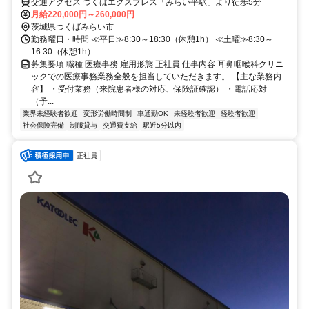
交通アクセス つくばエクスプレス「みらい平駅」より徒歩5分
月給220,000円～260,000円
茨城県つくばみらい市
勤務曜日・時間 ≪平日≫8:30～18:30（休憩1h） ≪土曜≫8:30～
16:30（休憩1h）
募集要項 職種 医療事務 雇用形態 正社員 仕事内容 耳鼻咽喉科クリニ
ックでの医療事務業務全般を担当していただきます。 【主な業務内
容】 ・受付業務（来院患者様の対応、保険証確認） ・電話応対
（予...
業界未経験者歓迎
変形労働時間制
車通勤OK
未経験者歓迎
経験者歓迎
社会保険完備
制服貸与
交通費支給
駅近5分以内
正社員