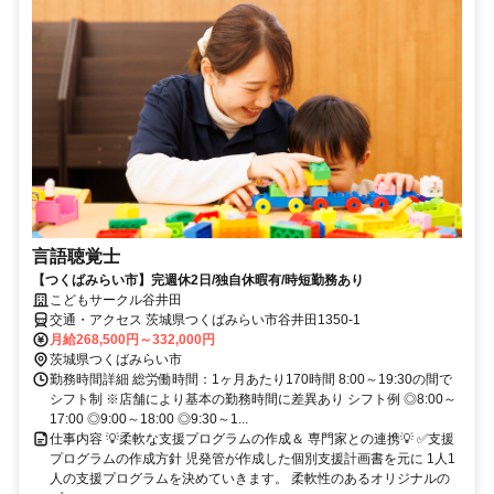
言語聴覚士
【つくばみらい市】完週休2日/独自休暇有/時短勤務あり
こどもサークル谷井田
交通・アクセス 茨城県つくばみらい市谷井田1350-1
月給268,500円～332,000円
茨城県つくばみらい市
勤務時間詳細 総労働時間：1ヶ月あたり170時間 8:00～19:30の間で
シフト制 ※店舗により基本の勤務時間に差異あり シフト例 ◎8:00～
17:00 ◎9:00～18:00 ◎9:30～1...
仕事内容 💡柔軟な支援プログラムの作成＆ 専門家との連携💡 ✅支援
プログラムの作成方針 児発管が作成した個別支援計画書を元に 1人1
人の支援プログラムを決めていきます。 柔軟性のあるオリジナルの