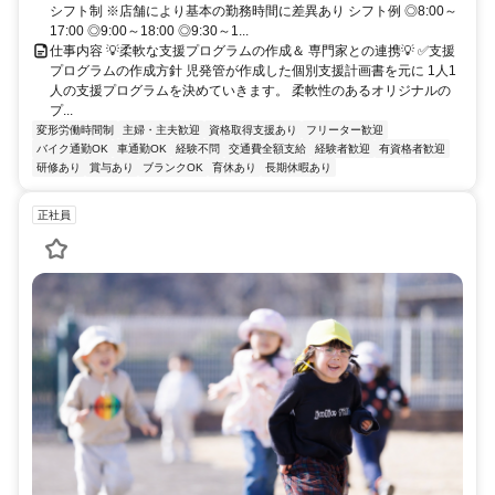
シフト制 ※店舗により基本の勤務時間に差異あり シフト例 ◎8:00～
17:00 ◎9:00～18:00 ◎9:30～1...
仕事内容 💡柔軟な支援プログラムの作成＆ 専門家との連携💡 ✅支援
プログラムの作成方針 児発管が作成した個別支援計画書を元に 1人1
人の支援プログラムを決めていきます。 柔軟性のあるオリジナルの
プ...
変形労働時間制
主婦・主夫歓迎
資格取得支援あり
フリーター歓迎
バイク通勤OK
車通勤OK
経験不問
交通費全額支給
経験者歓迎
有資格者歓迎
研修あり
賞与あり
ブランクOK
育休あり
長期休暇あり
正社員