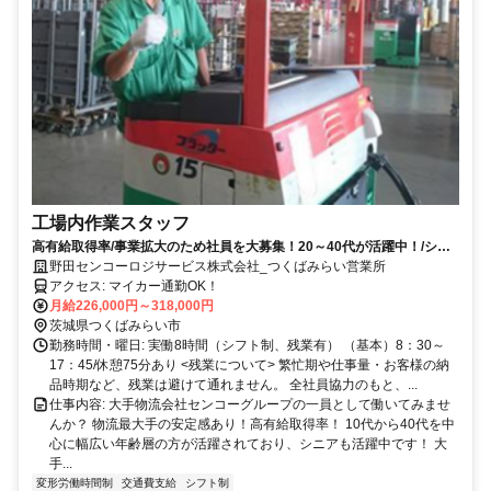
工場内作業スタッフ
高有給取得率/事業拡大のため社員を大募集！20～40代が活躍中！/シニ
ア可
野田センコーロジサービス株式会社_つくばみらい営業所
アクセス: マイカー通勤OK！
月給226,000円～318,000円
茨城県つくばみらい市
勤務時間・曜日: 実働8時間（シフト制、残業有） （基本）8：30～
17：45/休憩75分あり <残業について> 繁忙期や仕事量・お客様の納
品時期など、残業は避けて通れません。 全社員協力のもと、...
仕事内容: 大手物流会社センコーグループの一員として働いてみませ
んか？ 物流最大手の安定感あり！高有給取得率！ 10代から40代を中
心に幅広い年齢層の方が活躍されており、シニアも活躍中です！ 大
手...
変形労働時間制
交通費支給
シフト制