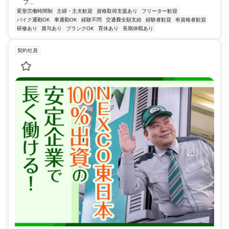
プ...
変形労働時間制
主婦・主夫歓迎
資格取得支援あり
フリーター歓迎
バイク通勤OK
車通勤OK
経験不問
交通費全額支給
経験者歓迎
有資格者歓迎
研修あり
賞与あり
ブランクOK
育休あり
長期休暇あり
契約社員