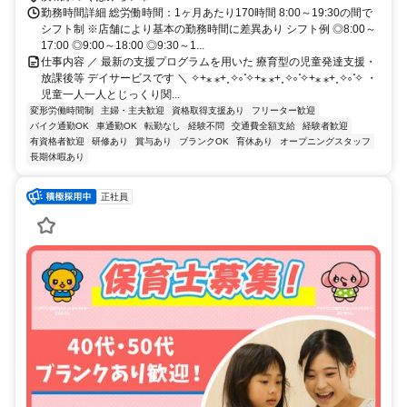
勤務時間詳細 総労働時間：1ヶ月あたり170時間 8:00～19:30の間で
シフト制 ※店舗により基本の勤務時間に差異あり シフト例 ◎8:00～
17:00 ◎9:00～18:00 ◎9:30～1...
仕事内容 ／ 最新の支援プログラムを用いた 療育型の児童発達支援・
放課後等 デイサービスです ＼ ✧+⁎ ⁎+˳✧༚ ̊✧+⁎ ⁎+˳✧༚ ̊✧+⁎ ⁎+˳✧༚ ̊✧ ・
児童一人一人とじっくり関...
変形労働時間制
主婦・主夫歓迎
資格取得支援あり
フリーター歓迎
バイク通勤OK
車通勤OK
転勤なし
経験不問
交通費全額支給
経験者歓迎
有資格者歓迎
研修あり
賞与あり
ブランクOK
育休あり
オープニングスタッフ
長期休暇あり
正社員