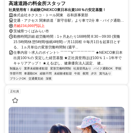
高速道路の料金所スタッフ
社員登用有！未経験◎NEXCO東日本出資100％の安定基盤！
株式会社ネクスコ・トール関東 谷和原事業部
交通・アクセス 関東鉄道「新守谷駅」より車で2分 車・バイク通勤
OK
月給234,000円以上
茨城県つくばみらい市
勤務時間詳細 総労働時間：1ヶ月あたり168時間 8:30～09:00 (実働
15.5時間/休憩5時間/仮眠4時間) ✅月11回程 ※毎月1日を起算日とす
る、 1ヵ月単位の変形労働時間制 (週平...
仕事内容 ✨求人のポイント✨ ￣￣￣V￣￣￣￣￣￣ ★NEXCO東日本
出資100％の 安定した経営基盤 ★正社員登用ほぼ100％ 1～1年半で
キャリアアップ！ ★えるぼし、健康優良法人認定、 健...
制服あり
業界未経験者歓迎
変形労働時間制
社員登用あり
バイク通勤OK
早朝
学歴不問
車通勤OK
経験不問
未経験者歓迎
午前
夜間
夕方
賞与あり
ブランクOK
交通費支給
深夜
正社員