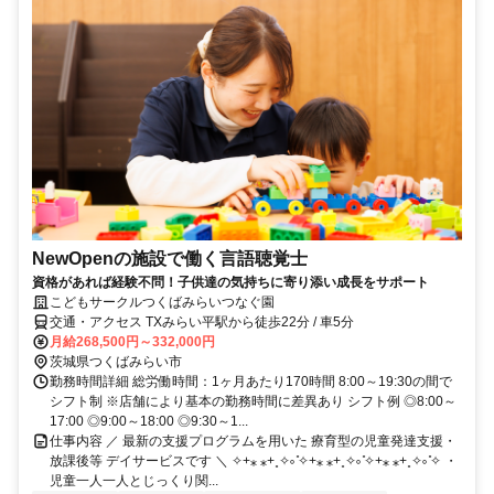
NewOpenの施設で働く言語聴覚士
資格があれば経験不問！子供達の気持ちに寄り添い成長をサポート
こどもサークルつくばみらいつなぐ園
交通・アクセス TXみらい平駅から徒歩22分 / 車5分
月給268,500円～332,000円
茨城県つくばみらい市
勤務時間詳細 総労働時間：1ヶ月あたり170時間 8:00～19:30の間で
シフト制 ※店舗により基本の勤務時間に差異あり シフト例 ◎8:00～
17:00 ◎9:00～18:00 ◎9:30～1...
仕事内容 ／ 最新の支援プログラムを用いた 療育型の児童発達支援・
放課後等 デイサービスです ＼ ✧+⁎ ⁎+˳✧༚ ̊✧+⁎ ⁎+˳✧༚ ̊✧+⁎ ⁎+˳✧༚ ̊✧ ・
児童一人一人とじっくり関...