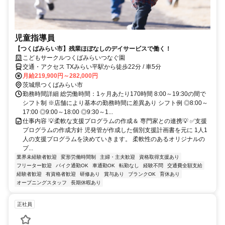
児童指導員
【つくばみらい市】残業ほぼなしのデイサービスで働く！
こどもサークルつくばみらいつなぐ園
交通・アクセス TXみらい平駅から徒歩22分 / 車5分
月給219,900円～282,000円
茨城県つくばみらい市
勤務時間詳細 総労働時間：1ヶ月あたり170時間 8:00～19:30の間で
シフト制 ※店舗により基本の勤務時間に差異あり シフト例 ◎8:00～
17:00 ◎9:00～18:00 ◎9:30～1...
仕事内容 💡柔軟な支援プログラムの作成＆ 専門家との連携💡 ✅支援
プログラムの作成方針 児発管が作成した個別支援計画書を元に 1人1
人の支援プログラムを決めていきます。 柔軟性のあるオリジナルの
プ...
業界未経験者歓迎
変形労働時間制
主婦・主夫歓迎
資格取得支援あり
フリーター歓迎
バイク通勤OK
車通勤OK
転勤なし
経験不問
交通費全額支給
経験者歓迎
有資格者歓迎
研修あり
賞与あり
ブランクOK
育休あり
オープニングスタッフ
長期休暇あり
正社員