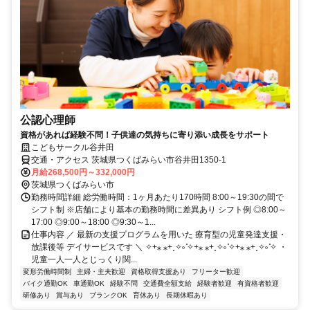
公認心理師
資格があれば経験不問！子供達の気持ちに寄り添い成長をサポート
こどもサークル谷井田
交通・アクセス 茨城県つくばみらい市谷井田1350-1
月給268,500円～332,000円
茨城県つくばみらい市
勤務時間詳細 総労働時間：1ヶ月あたり170時間 8:00～19:30の間で
シフト制 ※店舗により基本の勤務時間に差異あり シフト例 ◎8:00～
17:00 ◎9:00～18:00 ◎9:30～1...
仕事内容 ／ 最新の支援プログラムを用いた 療育型の児童発達支援・
放課後等 デイサービスです ＼ ✧+⁎ ⁎+˳✧༚ ̊✧+⁎ ⁎+˳✧༚ ̊✧+⁎ ⁎+˳✧༚ ̊✧ ・
児童一人一人とじっくり関...
変形労働時間制
主婦・主夫歓迎
資格取得支援あり
フリーター歓迎
バイク通勤OK
車通勤OK
経験不問
交通費全額支給
経験者歓迎
有資格者歓迎
研修あり
賞与あり
ブランクOK
育休あり
長期休暇あり