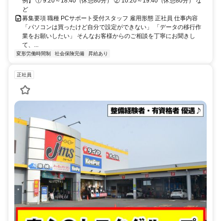
例】 ① 9:20～18:40（休憩80分） ② 10:20～19:40（休憩80分） な
ど
募集要項 職種 PCサポート受付スタッフ 雇用形態 正社員 仕事内容
「パソコンは買ったけど自分で設定ができない」 「データの移行作
業をお願いしたい」 そんなお客様からのご相談を丁寧にお聞きし
て、...
変形労働時間制
社会保険完備
昇給あり
正社員