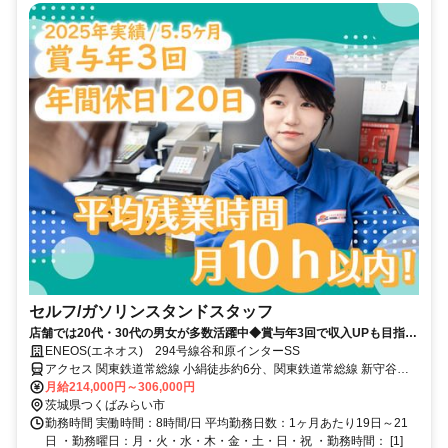
セルフ/ガソリンスタンドスタッフ
店舗では20代・30代の男女が多数活躍中◆賞与年3回で収入UPも目指せ
る！※2025年実績 / 5.5ヶ月分◆年間休日120日以上でプライベートも充
ENEOS(エネオス) 294号線谷和原インターSS
実！◆月の平均残業時間10時間以内◆業界大手！５４年連続黒字の安定
アクセス 関東鉄道常総線 小絹徒歩約6分、関東鉄道常総線 新守谷徒
企業◆資格取得支援もあり！未経験者からでも主任・店長にキャリアア
歩約18分、関東鉄道常総線 守谷中央西口徒歩約42分 谷和原インター
月給214,000円～306,000円
ップ可能◆国内TOPクラスの社宅制度
近くのエネオスです
茨城県つくばみらい市
勤務時間 実働時間：8時間/日 平均勤務日数：1ヶ月あたり19日～21
日 ・勤務曜日：月・火・水・木・金・土・日・祝 ・勤務時間： [1]