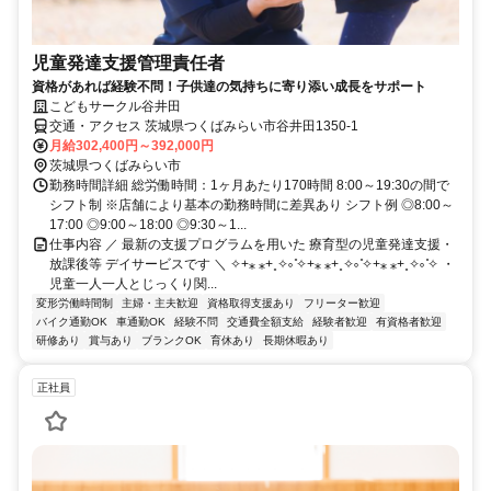
児童発達支援管理責任者
資格があれば経験不問！子供達の気持ちに寄り添い成長をサポート
こどもサークル谷井田
交通・アクセス 茨城県つくばみらい市谷井田1350-1
月給302,400円～392,000円
茨城県つくばみらい市
勤務時間詳細 総労働時間：1ヶ月あたり170時間 8:00～19:30の間で
シフト制 ※店舗により基本の勤務時間に差異あり シフト例 ◎8:00～
17:00 ◎9:00～18:00 ◎9:30～1...
仕事内容 ／ 最新の支援プログラムを用いた 療育型の児童発達支援・
放課後等 デイサービスです ＼ ✧+⁎ ⁎+˳✧༚ ̊✧+⁎ ⁎+˳✧༚ ̊✧+⁎ ⁎+˳✧༚ ̊✧ ・
児童一人一人とじっくり関...
変形労働時間制
主婦・主夫歓迎
資格取得支援あり
フリーター歓迎
バイク通勤OK
車通勤OK
経験不問
交通費全額支給
経験者歓迎
有資格者歓迎
研修あり
賞与あり
ブランクOK
育休あり
長期休暇あり
正社員