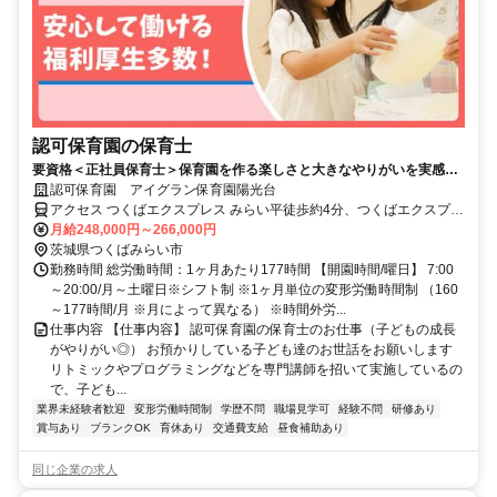
認可保育園の保育士
要資格＜正社員保育士＞保育園を作る楽しさと大きなやりがいを実感で
きるお仕事です◎育休・産休取得率100％
認可保育園 アイグラン保育園陽光台
アクセス つくばエクスプレス みらい平徒歩約4分、つくばエクスプレ
ス みどりの東出口徒歩約55分、関東鉄道常総線 小絹徒歩約67分
月給248,000円～266,000円
茨城県つくばみらい市
勤務時間 総労働時間：1ヶ月あたり177時間 【開園時間/曜日】 7:00
～20:00/月～土曜日※シフト制 ※1ヶ月単位の変形労働時間制 （160
～177時間/月 ※月によって異なる） ※時間外労...
仕事内容 【仕事内容】 認可保育園の保育士のお仕事（子どもの成長
がやりがい◎） お預かりしている子ども達のお世話をお願いします
リトミックやプログラミングなどを専門講師を招いて実施しているの
で、子ども...
業界未経験者歓迎
変形労働時間制
学歴不問
職場見学可
経験不問
研修あり
賞与あり
ブランクOK
育休あり
交通費支給
昼食補助あり
同じ企業の求人