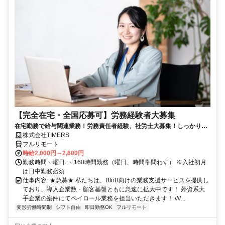
【完全在宅・全国応募可】労務経験者大募集
在宅勤務で給与関連業務！労務責任者経験、社労士大募集！しっかり稼
ぎたい方、注目！
株式会社TIMERS
フルリモート
時給2,000円～2,600円
勤務時間・曜日: ・160時間勤務（曜日、時間帯問わず） ※入社初月
は日中勤務必須
仕事内容: ★急募★ 私たちは、BtoB向けの業務支援サービスを提供し
ており、導入企業数・顧客基盤ともに急速に拡大中です！ 外資系大
手企業の案件にてペイロール業務を担当いただきます！ ////...
変形労働時間制
シフト自由
即日勤務OK
フルリモート