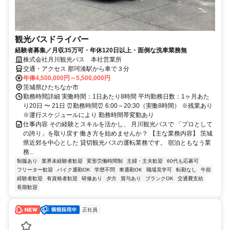
観光バスドライバー
経験者募集／月収35万可・年休120日以上・面倒な洗車業務無
株式会社月川観光バス 本社営業所
交通・アクセス 那珂湊駅から車で３分
年俸4,500,000円～5,500,000円
茨城県ひたちなか市
勤務時間詳細 実働時間：1日あたり8時間 平均勤務日数：1ヶ月あた
り20日 〜 21日 ⏰勤務時間⏰ 6:00～20:30（実働8時間） ※残業あり
※運行スケジュールにより 勤務時間帯変動あり
仕事内容 その経験とスキルを活かし、 月川観光バスで 「プロとして
の誇り」を取り戻す 働き方を始めませんか？ 【主な業務内容】 茨城
県近郊を中心とした 貸切観光バスの運転業務です。 宿泊ともなう業
務...
制服あり
業界未経験者歓迎
変形労働時間制
主婦・主夫歓迎
60代も応募可
フリーター歓迎
バイク通勤OK
学歴不問
車通勤OK
職場見学可
転勤なし
午前
経験者歓迎
有資格者歓迎
研修あり
夕方
賞与あり
ブランクOK
交通費支給
長期歓迎
正社員