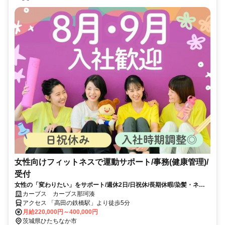
女性向けフィットネスで運動サポート/事務(健康管理)/
受付
女性の「変わりたい」をサポート/週休2日/日祝休/長期休暇/染髪・ネイ
ルOK※規定内
カーブス カーブス那珂湊
アクセス 「高田の鉄橋駅」より徒歩5分
月給220,000円～400,000円
茨城県ひたちなか市