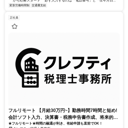
から応募スタート 必ず入力するのは「電話番号」と「生年月日...
変形労働時間制
交通費支給
正社員
フルリモート 【月給30万円~】勤務時間7時間と短め!
会計ソフト入力、決算書・税務申告書作成、将来的に
★フルリモート★時間の融通が利き、有給申請も直前でOK！
決算説明も