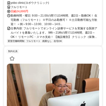
スマホ支給！
yobo clinic(ヨボウクリニック)
フルリモート
日給24,000円
勤務時間・曜日: 9:00～21:00の間で1日4時間、週2日～勤務OK！ 在
宅勤務（フルリモート） ※平日のみ勤務可！ ※土日勤務可能な方歓
迎！ ＜例＞9:00～13:00、10:00～14:0...
仕事内容: フルリモートでオンライン診療サービスを実施する医師ア
ルバイトを募集いたします。 9時～21時の間で1日4時間、週2日～
OK！ リモートPC・スマホ支給！ 【施設種別】 クリニック（保険...
変形労働時間制
フルリモート
残業なし
在宅OK
契約社員