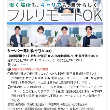
サーバー運用保守(Linux)
《積極採用中！》給与UP保証 ◆ 2025年離職率0% ◆ 案件選択100％！
◆ 平均残業7時間！
株式会社ONE WILL (ワンウィル) 株式会社ONE WILL
フルリモート
月給300,000円～500,000円
勤務時間 総労働時間：1ヶ月あたり160時間 平日8時間を基本とし、
月の稼働日数により変動（160時間前後） 9：00～18：00（所定労働
時間：8時間00分） ※上記は基本的な勤務時間です。プロ...
仕事内容 ◇◇ 希望のキャリアを目指せる！ ◇◇ ★「エンジニアファ
ースト」にこだわったプロジェクト配置（案件完全選択制） ★常時3
万件の案件を保持 ★上流から下流まで。チャレンジしたい分野が見
つかる...
変形労働時間制
資格取得支援あり
学歴不問
転勤なし
住宅手当あり
フルリモート
交通費全額支給
経験者歓迎
研修あり
在宅OK
ブランクOK