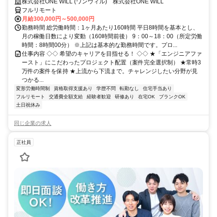
◆ 平均残業7時間！
株式会社ONE WILL (ワンウィル) 株式会社ONE WILL
フルリモート
月給300,000円～500,000円
勤務時間 総労働時間：1ヶ月あたり160時間 平日8時間を基本とし、
月の稼働日数により変動（160時間前後） 9：00～18：00（所定労働
時間：8時間00分） ※上記は基本的な勤務時間です。プロ...
仕事内容 ◇◇ 希望のキャリアを目指せる！ ◇◇ ★「エンジニアファ
ースト」にこだわったプロジェクト配置（案件完全選択制） ★常時3
万件の案件を保持 ★上流から下流まで。チャレンジしたい分野が見
つかる...
変形労働時間制
資格取得支援あり
学歴不問
転勤なし
住宅手当あり
フルリモート
交通費全額支給
経験者歓迎
研修あり
在宅OK
ブランクOK
土日祝休み
同じ企業の求人
正社員