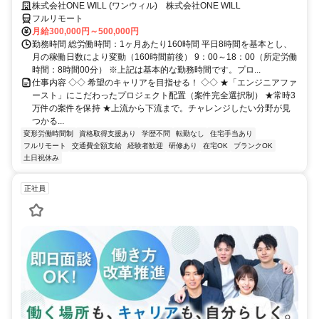
◆ 平均残業7時間！
株式会社ONE WILL (ワンウィル) 株式会社ONE WILL
フルリモート
月給300,000円～500,000円
勤務時間 総労働時間：1ヶ月あたり160時間 平日8時間を基本とし、
月の稼働日数により変動（160時間前後） 9：00～18：00（所定労働
時間：8時間00分） ※上記は基本的な勤務時間です。プロ...
仕事内容 ◇◇ 希望のキャリアを目指せる！ ◇◇ ★「エンジニアファ
ースト」にこだわったプロジェクト配置（案件完全選択制） ★常時3
万件の案件を保持 ★上流から下流まで。チャレンジしたい分野が見
つかる...
変形労働時間制
資格取得支援あり
学歴不問
転勤なし
住宅手当あり
フルリモート
交通費全額支給
経験者歓迎
研修あり
在宅OK
ブランクOK
土日祝休み
正社員