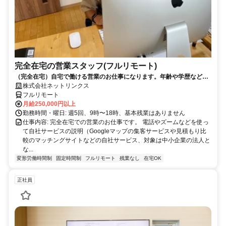
完全在宅の営業スタッフ(フルリモート)
（完全在宅）自宅で働ける営業のお仕事になります。年齢や学歴など問
いません。
株式会社ネットリンクス
フルリモート
月給250,000円以上
勤務時間・曜日: 週5回、9時〜18時、基本残業はありません
仕事内容: 完全在宅での営業のお仕事です。 電話やズームなどを使っ
て自社サービスの説明（Googleマップの集客サービスや見積もり比
較のマッチングサイトなどの自社サービス、対象は中小企業の法人と
な...
変形労働時間制
固定時間制
フルリモート
残業なし
在宅OK
正社員