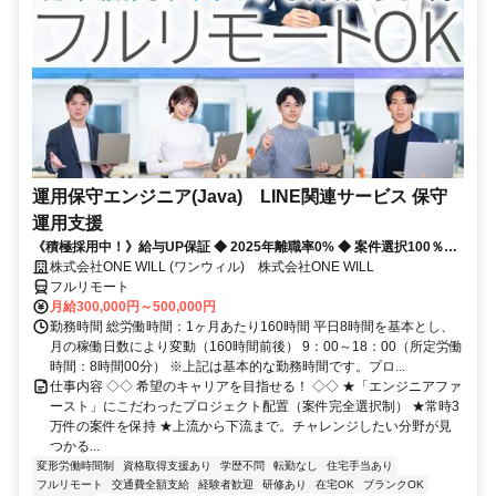
運用保守エンジニア(Java) LINE関連サービス 保守
運用支援
《積極採用中！》給与UP保証 ◆ 2025年離職率0% ◆ 案件選択100％！
◆ 平均残業7時間！
株式会社ONE WILL (ワンウィル) 株式会社ONE WILL
フルリモート
月給300,000円～500,000円
勤務時間 総労働時間：1ヶ月あたり160時間 平日8時間を基本とし、
月の稼働日数により変動（160時間前後） 9：00～18：00（所定労働
時間：8時間00分） ※上記は基本的な勤務時間です。プロ...
仕事内容 ◇◇ 希望のキャリアを目指せる！ ◇◇ ★「エンジニアファ
ースト」にこだわったプロジェクト配置（案件完全選択制） ★常時3
万件の案件を保持 ★上流から下流まで。チャレンジしたい分野が見
つかる...
変形労働時間制
資格取得支援あり
学歴不問
転勤なし
住宅手当あり
フルリモート
交通費全額支給
経験者歓迎
研修あり
在宅OK
ブランクOK