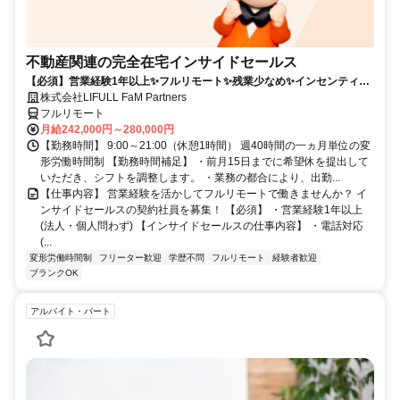
不動産関連の完全在宅インサイドセールス
【必須】営業経験1年以上✨フルリモート✨残業少なめ✨インセンティブ
有
株式会社LIFULL FaM Partners
フルリモート
月給242,000円～280,000円
【勤務時間】 9:00～21:00（休憩1時間） 週40時間の一ヵ月単位の変
形労働時間制 【勤務時間補足】 ・前月15日までに希望休を提出して
いただき、シフトを調整します。 ・業務の都合により、出勤...
【仕事内容】 営業経験を活かしてフルリモートで働きませんか？ イ
ンサイドセールスの契約社員を募集！ 【必須】 ・営業経験1年以上
(法人・個人問わず) 【インサイドセールスの仕事内容】 ・電話対応
(...
変形労働時間制
フリーター歓迎
学歴不問
フルリモート
経験者歓迎
ブランクOK
アルバイト・パート