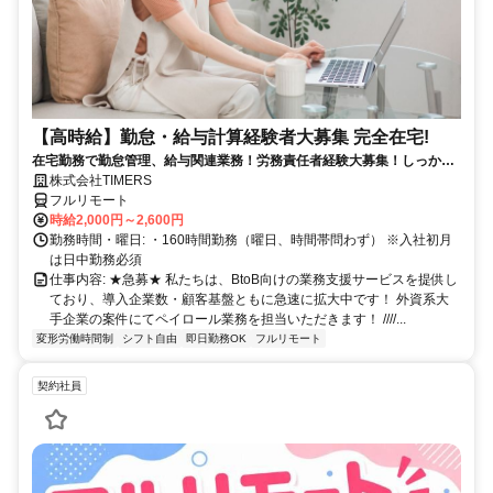
【高時給】勤怠・給与計算経験者大募集 完全在宅!
在宅勤務で勤怠管理、給与関連業務！労務責任者経験大募集！しっかり
稼ぎたい方、注目！
株式会社TIMERS
フルリモート
時給2,000円～2,600円
勤務時間・曜日: ・160時間勤務（曜日、時間帯問わず） ※入社初月
は日中勤務必須
仕事内容: ★急募★ 私たちは、BtoB向けの業務支援サービスを提供し
ており、導入企業数・顧客基盤ともに急速に拡大中です！ 外資系大
手企業の案件にてペイロール業務を担当いただきます！ ////...
変形労働時間制
シフト自由
即日勤務OK
フルリモート
契約社員