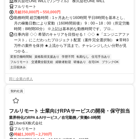
◆ 平均残業7時間！
株式会社ONE WILL (ワンウィル) 株式会社ONE WILL
フルリモート
月給350,000円～550,000円
勤務時間 総労働時間：1ヶ月あたり160時間 平日8時間を基本とし、
月の稼働日数により変動（160時間前後） 9：00～18：00（所定労働
時間：8時間00分） ※上記は基本的な勤務時間です。プロ...
仕事内容 ◇◇ 希望のキャリアを目指せる！ ◇◇ ★「エンジニアファ
ースト」にこだわったプロジェクト配置（案件完全選択制） ★常時3
万件の案件を保持 ★上流から下流まで。チャレンジしたい分野が見
つかる...
変形労働時間制
資格取得支援あり
学歴不問
転勤なし
住宅手当あり
フルリモート
交通費全額支給
経験者歓迎
研修あり
在宅OK
ブランクOK
土日祝休み
同じ企業の求人
契約社員
フルリモート 士業向けRPAサービスの開発・保守担当
業界特化のRPA＆AIサービス／在宅勤務／実働6-8時間
Liber&X株式会社
フルリモート
時給1,300円～2,700円