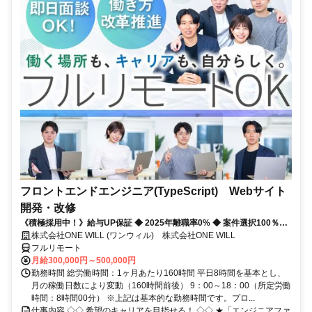
フロントエンドエンジニア(TypeScript) Webサイト
開発・改修
《積極採用中！》給与UP保証 ◆ 2025年離職率0% ◆ 案件選択100％！
◆ 平均残業7時間！
株式会社ONE WILL (ワンウィル) 株式会社ONE WILL
フルリモート
月給300,000円～500,000円
勤務時間 総労働時間：1ヶ月あたり160時間 平日8時間を基本とし、
月の稼働日数により変動（160時間前後） 9：00～18：00（所定労働
時間：8時間00分） ※上記は基本的な勤務時間です。プロ...
仕事内容 ◇◇ 希望のキャリアを目指せる！ ◇◇ ★「エンジニアファ