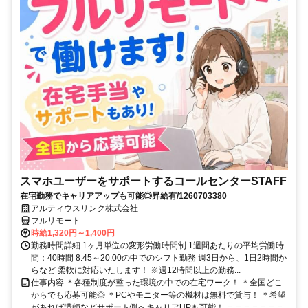
スマホユーザーをサポートするコールセンターSTAFF
在宅勤務でキャリアアップも可能◎昇給有/1260703380
アルティウスリンク株式会社
フルリモート
時給1,320円～1,400円
勤務時間詳細 1ヶ月単位の変形労働時間制 1週間あたりの平均労働時
間：40時間 8:45～20:00の中でのシフト勤務 週3日から、1日2時間か
らなど 柔軟に対応いたします！ ※週12時間以上の勤務...
仕事内容 ＊各種制度が整った環境の中での在宅ワーク！ ＊全国どこ
からでも応募可能◎ ＊PCやモニター等の機材は無料で貸与！ ＊希望
があれば講師などサポート側へキャリアUPも可能！ ＝＝＝＝＝＝＝