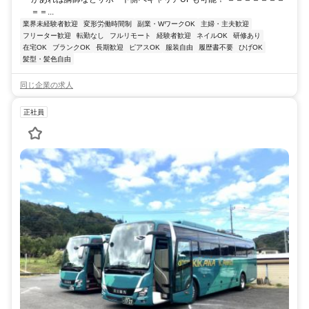
＝＝...
業界未経験者歓迎
変形労働時間制
副業・WワークOK
主婦・主夫歓迎
フリーター歓迎
転勤なし
フルリモート
経験者歓迎
ネイルOK
研修あり
在宅OK
ブランクOK
長期歓迎
ピアスOK
服装自由
履歴書不要
ひげOK
髪型・髪色自由
同じ企業の求人
正社員