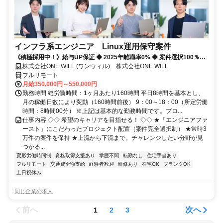
インフラ系エンジニア Linux運用保守案件
《積極採用中！》給与UP保証 ◆ 2025年離職率0% ◆ 案件選択100％！
◆ 平均残業7時間！
株式会社ONE WILL (ワンウィル) 株式会社ONE WILL
フルリモート
月給350,000円～550,000円
勤務時間 総労働時間：1ヶ月あたり160時間 平日8時間を基本とし、
月の稼働日数により変動（160時間前後） 9：00～18：00（所定労働
時間：8時間00分） ※上記は基本的な勤務時間です。プロ...
仕事内容 ◇◇ 希望のキャリアを目指せる！ ◇◇ ★「エンジニアファ
ースト」にこだわったプロジェクト配置（案件完全選択制） ★常時3
万件の案件を保持 ★上流から下流まで。チャレンジしたい分野が見
つかる...
変形労働時間制
資格取得支援あり
学歴不問
転勤なし
住宅手当あり
フルリモート
交通費全額支給
経験者歓迎
研修あり
在宅OK
ブランクOK
土日祝休み
同じ企業の求人
前へ
次へ
1
2
3