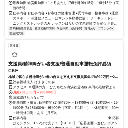
勤務時間 総労働時間：1ヶ月あたり176時間 9時15分～19時15分（実
働8時間）
仕事内容 お仕事内容 ●お客様の健康管理 ●受付事務・接客事務 ●運動
のサポート ※運動メニューはマシンを順番に使う サーキットトレー
ニングとストレッチのみ レッスンはないので未経験でも安心 ※各...
業界未経験者歓迎
変形労働時間制
学歴不問
経験不問
賞与あり
ブランクOK
交通費支給
正社員
支援員/精神障がい者支援/普通自動車運転免許必須
CKF
地域で暮らす精神障がい者の自立を支える支援員募集!月給20万円〜28
万円!
社会福祉法人 はまぎくの会
アクセス: 車通勤の方 ・ひたちなか海浜鉄道湊線 高田の陸橋駅より車
で約10分 ・茨城交通バス 柳沢公民館バス停より徒歩7分 公共交通機
月給201,000円～288,000円
関利用の方 ・ひたちなか海浜鉄道湊線 高田の陸橋駅下車 ・茨城交通
茨城県ひたちなか市
バス「柳沢公民館」バス停下車（徒歩約7分）
勤務時間・曜日: 勤務時間 (1) 8時30分～17時00分 (2) 10時30分～19
時00分 (3) 18時00分～9時00分（宿直：月1回～） ・休憩時間：60分
・時間外労働：あり（月平均...
仕事内容: ━━━━━━━━━━━━━━━━━━━━━━━ ❖ 応募
はカンタン、1〜2分で完了！ 【STEP1】『応募画面へ進む』ボタン