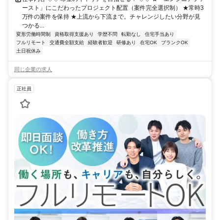
ースト」にこだわったプロジェクト配置（案件完全選択制） ★常時3
万件の案件を保持 ★上流から下流まで。チャレンジしたい分野が見
つかる...
変形労働時間制
資格取得支援あり
学歴不問
転勤なし
住宅手当あり
フルリモート
交通費全額支給
経験者歓迎
研修あり
在宅OK
ブランクOK
土日祝休み
同じ企業の求人
正社員