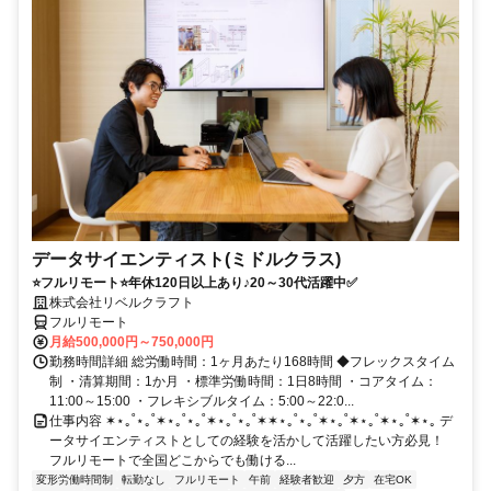
データサイエンティスト(ミドルクラス)
⭐フルリモート⭐年休120日以上あり♪20～30代活躍中✅
株式会社リベルクラフト
フルリモート
月給500,000円～750,000円
勤務時間詳細 総労働時間：1ヶ月あたり168時間 ◆フレックスタイム
制 ・清算期間：1か月 ・標準労働時間：1日8時間 ・コアタイム：
11:00～15:00 ・フレキシブルタイム：5:00～22:0...
仕事内容 ✶⋆｡˚⋆｡˚✶⋆｡˚⋆｡˚✶⋆｡˚⋆｡˚✶✶⋆｡˚⋆｡˚✶⋆｡˚✶⋆｡˚✶⋆｡˚✶⋆｡ デ
ータサイエンティストとしての経験を活かして活躍したい方必見！
フルリモートで全国どこからでも働ける...
変形労働時間制
転勤なし
フルリモート
午前
経験者歓迎
夕方
在宅OK