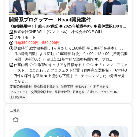
開発系プログラマー React開発案件
《積極採用中！》給与UP保証 ◆ 2025年離職率0% ◆ 案件選択100％！
◆ 平均残業7時間！
株式会社ONE WILL (ワンウィル) 株式会社ONE WILL
フルリモート
月給350,000円～550,000円
勤務時間 総労働時間：1ヶ月あたり160時間 平日8時間を基本とし、
月の稼働日数により変動（160時間前後） 9：00～18：00（所定労働
時間：8時間00分） ※上記は基本的な勤務時間です。プロ...
仕事内容 ◇◇ 希望のキャリアを目指せる！ ◇◇ ★「エンジニアファ
ースト」にこだわったプロジェクト配置（案件完全選択制） ★常時3
万件の案件を保持 ★上流から下流まで。チャレンジしたい分野が見
つかる...
変形労働時間制
資格取得支援あり
学歴不問
転勤なし
住宅手当あり
フルリモート
交通費全額支給
経験者歓迎
研修あり
在宅OK
ブランクOK
土日祝休み
正社員