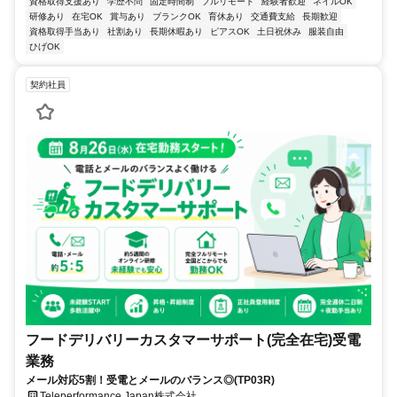
資格取得支援あり
学歴不問
固定時間制
フルリモート
経験者歓迎
ネイルOK
研修あり
在宅OK
賞与あり
ブランクOK
育休あり
交通費支給
長期歓迎
資格取得手当あり
社割あり
長期休暇あり
ピアスOK
土日祝休み
服装自由
ひげOK
契約社員
フードデリバリーカスタマーサポート(完全在宅)受電
業務
メール対応5割！受電とメールのバランス◎(TP03R)
Teleperformance Japan株式会社