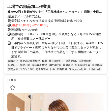
工場での部品加工作業員
賞与年2回！技術が身に付く「工作機械オペレーター」！ 日勤／土日祝
休み／年間休日125日
清水ノーヅル株式会社
最寄駅 ひたちなか海浜鉄道湊線 那珂湊駅 徒歩で10分
月給185,000円～250,000円
茨城県ひたちなか市
勤務時間 8：00～17：00 休憩70分 ※残業少なめ（月平均15時間程
度） ※金曜日はノー残業デー
仕事内容 ＼業績好調！賞与年2回／ 日勤、土日祝休み、年間休日125
日でプライベート充実 ひたちなか市の企業で製造スタッフを募集し
ます 製造加工の花形、工作機械で部品を加工する 機械オペレーター
業務で...
制服あり
業界未経験者歓迎
長期
社会保険あり
車通勤OK
固定時間制
転勤なし
経験不問
未経験者歓迎
経験者歓迎
研修あり
社会保険完備
制服貸与
賞与あり
ブランクOK
交通費支給
日中
長期歓迎
フルタイム歓迎
土日祝休み
正社員