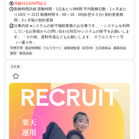
月給312,820円以上
勤務時間詳細 実働時間：1日あたり8時間 平均勤務日数：1ヶ月あた
り18日 〜 22日 勤務時間 9：00～18：00(休憩６０分) 契約更新期
間：3ヶ月毎の契約更新
仕事内容 ●システムの保守補助業務のお仕事です。 ・システムを利用
しているお客様からの問い合わせ対応やシステムの保守をお願いしま
す。 ・その他、資料作成などもお願いします。 ※フルリモート可
（一通り作...
学歴不問
固定時間制
フルリモート
経験者歓迎
在宅OK
土日祝休み
服装自由
髪型・髪色自由
正社員