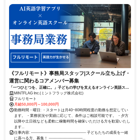
《フルリモート》事務局スタッフ|スクール立ち上げ・
運営に関わるコアメンバー募集
「一つひとつを、正確に。」子どもの学びを支えるオンライン英語スク
ール事務局《フルリモート》
MINTFLAG Inc.(ミントフラッグ株式会社)
フルリモート
月給50,000円～100,000円
勤務時間・曜日: ・スタートは月40~80時間程度の勤務を想定してい
ます。 ・業務状況や実績に応じて、条件はご相談可能です。 ・夕方
以降や土日祝なども柔軟に稼働時間を確保いただける方を歓迎いたし
ます...
仕事内容: -------------------------------------------- 子どもたちの成長を一緒
に喜べる方、募集！ ---------------------------...