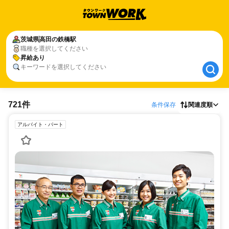
茨城県
茨城県
高田の鉄橋駅
高田の鉄橋駅
職種を選択してください
昇給あり
昇給あり
キーワードを選択してください
721件
条件保存
関連度順
アルバイト・パート