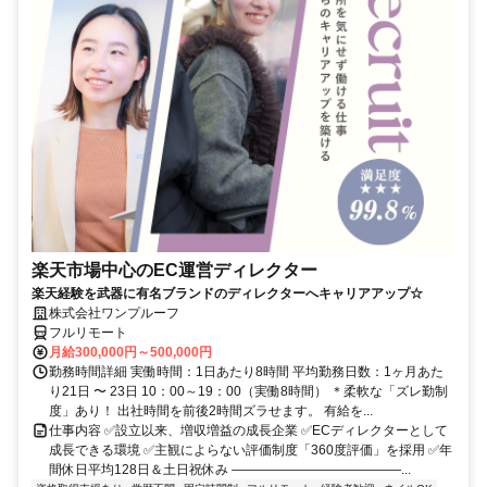
楽天市場中心のEC運営ディレクター
楽天経験を武器に有名ブランドのディレクターへキャリアアップ☆
株式会社ワンプルーフ
フルリモート
月給300,000円～500,000円
勤務時間詳細 実働時間：1日あたり8時間 平均勤務日数：1ヶ月あた
り21日 〜 23日 10：00～19：00（実働8時間） ＊柔軟な「ズレ勤制
度」あり！ 出社時間を前後2時間ズラせます。 有給を...
仕事内容 ✅設立以来、増収増益の成長企業 ✅ECディレクターとして
成長できる環境 ✅主観によらない評価制度「360度評価」を採用 ✅年
間休日平均128日＆土日祝休み ―――――――――――――...