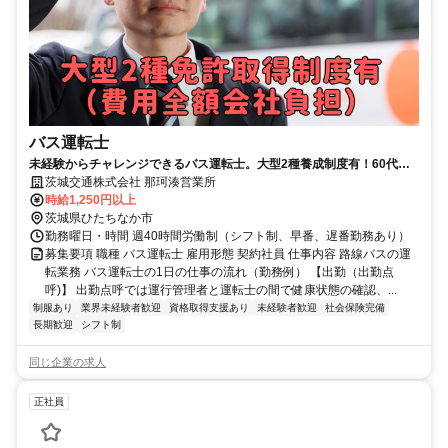
バス運転士
未経験からチャレンジできるバス運転士。大型2種養成制度有！60代か
らスタートもOK！70代も活躍中♪
茨城交通株式会社 那珂湊営業所
時給1,250円以上
茨城県ひたちなか市
勤務曜日・時間 週40時間労働制（シフト制、早番、遅番勤務あり）
募集要項 職種 バス運転士 雇用形態 契約社員 仕事内容 路線バスの運
転業務 バス運転士の1日の仕事の流れ（勤務例） 【出勤（出勤点
呼)】 出勤点呼では運行管理者と運転士の間で健康状態の確認、...
制服あり
業界未経験者歓迎
資格取得支援あり
未経験者歓迎
社会保険完備
長期歓迎
シフト制
同じ企業の求人
正社員