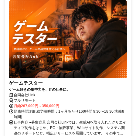
ゲームテスター
ゲーム好きの集中力を、ITの仕事に。
合同会社Link
フルリモート
月給267,000円～350,000円
勤務時間詳細 総労働時間：1ヶ月あたり160時間 9:30〜18:30(実働8
時間)
仕事内容 ●募集背景 合同会社Linkでは、生成AIを取り入れたクリエイ
ティブ制作をはじめ、EC・物販事業、Webサイト制作、システム関
連のサポートなど、幅広いサービスを展開しています。 その中で...