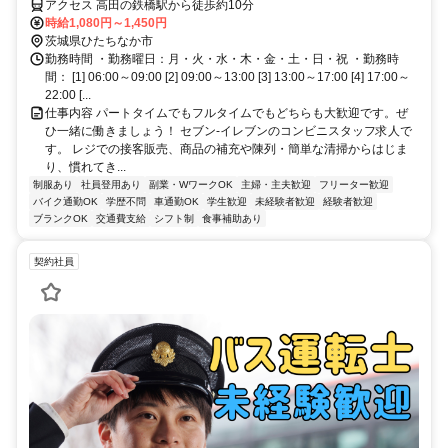
アクセス 高田の鉄橋駅から徒歩約10分
時給1,080円～1,450円
茨城県ひたちなか市
勤務時間 ・勤務曜日：月・火・水・木・金・土・日・祝 ・勤務時
間： [1] 06:00～09:00 [2] 09:00～13:00 [3] 13:00～17:00 [4] 17:00～
22:00 [...
仕事内容 パートタイムでもフルタイムでもどちらも大歓迎です。ぜ
ひ一緒に働きましょう！ セブン-イレブンのコンビニスタッフ求人で
す。 レジでの接客販売、商品の補充や陳列・簡単な清掃からはじま
り、慣れてき...
制服あり
社員登用あり
副業・WワークOK
主婦・主夫歓迎
フリーター歓迎
バイク通勤OK
学歴不問
車通勤OK
学生歓迎
未経験者歓迎
経験者歓迎
ブランクOK
交通費支給
シフト制
食事補助あり
契約社員