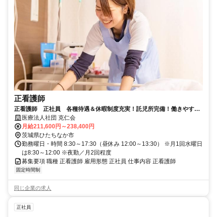
正看護師
正看護師 正社員 各種待遇＆休暇制度充実！託児所完備！働きやすさ
の整ったクリニックで活躍しませんか？
医療法人社団 克仁会
月給211,600円～238,400円
茨城県ひたちなか市
勤務曜日・時間 8:30～17:30（昼休み 12:00～13:30） ※月1回水曜日
は8:30～12:00 ※夜勤／月2回程度
募集要項 職種 正看護師 雇用形態 正社員 仕事内容 正看護師
固定時間制
同じ企業の求人
正社員