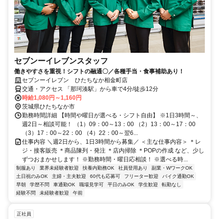
セブンーイレブンスタッフ
働きやすさを重視！シフトの融通〇／各種手当・食事補助あり！
セブンーイレブン ひたちなか相金町店
交通・アクセス 「那珂湊駅」から車で4分/徒歩12分
時給1,080円～1,160円
茨城県ひたちなか市
勤務時間詳細 【時間や曜日が選べる・シフト自由】 ※1日3時間～、
週2日～相談可能！ （1）09：00～13：00 （2）13：00～17：00
（3）17：00～22：00 （4）22：00～翌6...
仕事内容 ＼週2日から、1日3時間から募集／ ＜主な仕事内容＞ ＊レ
ジ・接客販売 ＊商品陳列・発注 ＊店内掃除 ＊POPの作成 など、少し
ずつおまかせします！ ※勤務時間・曜日応相談！ ※選べる時...
制服あり
業界未経験者歓迎
扶養内勤務OK
社員登用あり
副業・WワークOK
土日祝のみOK
主婦・主夫歓迎
60代も応募可
フリーター歓迎
バイク通勤OK
早朝
学歴不問
車通勤OK
職場見学可
平日のみOK
学生歓迎
転勤なし
経験不問
未経験者歓迎
午前
正社員