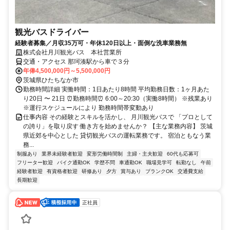
観光バスドライバー
経験者募集／月収35万可・年休120日以上・面倒な洗車業務無
株式会社月川観光バス 本社営業所
交通・アクセス 那珂湊駅から車で３分
年俸4,500,000円～5,500,000円
茨城県ひたちなか市
勤務時間詳細 実働時間：1日あたり8時間 平均勤務日数：1ヶ月あた
り20日 〜 21日 ⏰勤務時間⏰ 6:00～20:30（実働8時間） ※残業あり
※運行スケジュールにより 勤務時間帯変動あり
仕事内容 その経験とスキルを活かし、 月川観光バスで 「プロとして
の誇り」を取り戻す 働き方を始めませんか？ 【主な業務内容】 茨城
県近郊を中心とした 貸切観光バスの運転業務です。 宿泊ともなう業
務...
制服あり
業界未経験者歓迎
変形労働時間制
主婦・主夫歓迎
60代も応募可
フリーター歓迎
バイク通勤OK
学歴不問
車通勤OK
職場見学可
転勤なし
午前
経験者歓迎
有資格者歓迎
研修あり
夕方
賞与あり
ブランクOK
交通費支給
長期歓迎
正社員