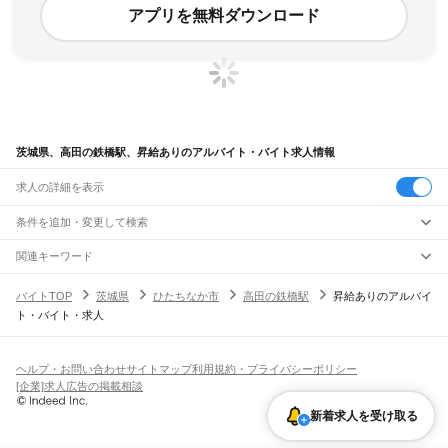
アプリを無料ダウンロード
茨城県、高田の鉄橋駅、昇給ありのアルバイト・バイト求人情報
求人の詳細を表示
条件を追加・変更して検索
市区町村を追加・変更
関連キーワード
完全在宅ワーク 全国
シール貼り 在宅
現在地周辺
ガチャガチャ
犬カフェ
茨城県
駅を追加・変更
バイトTOP
茨城県
ひたちなか市
高田の鉄橋駅
昇給ありのアルバイ
茨城県
すべて
ト・バイト・求人
水戸市
日立市
土浦市
古河市
石岡市
結城市
龍ケ崎市
下妻市
常総市
常陸太田市
職種を追加・変更
JR常磐線(取手～いわき)
高萩市
北茨城市
笠間市
取手市
牛久市
つくば市
ひたちなか市
鹿嶋市
潮来市
取手駅
藤代駅
龍ケ崎市駅
牛久駅
ひたち野うしく駅
荒川沖駅
土浦駅
神立駅
高浜駅
飲食・フードサービス
守谷市
常陸大宮市
那珂市
筑西市
坂東市
稲敷市
かすみがうら市
桜川市
神栖市
特徴を追加・変更
石岡駅
羽鳥駅
岩間駅
友部駅
内原駅
赤塚駅
偕楽園駅
水戸駅
勝田駅
佐和駅
東海駅
飲食・フードサービス
行方市
鉾田市
つくばみらい市
すべて
小美玉市
東茨城郡
那珂郡
久慈郡
稲敷郡
結城郡
ヘルプ・お問い合わせ
サイトマップ
利用規約・プライバシーポリシー
大甕駅
常陸多賀駅
日立駅
小木津駅
十王駅
高萩駅
南中郷駅
磯原駅
大津港駅
ホールスタッフ
キッチンスタッフ
皿洗い・洗い場
精肉・鮮魚加工
給食調理
人気
猿島郡
北相馬郡
[企業]求人広告の掲載相談
雇用形態を追加・変更
パン屋（ベーカリー）
フードカウンター販売員
バー（BAR）・バーテンダー
日払いOK
高校生歓迎
学生歓迎
深夜の仕事
髪型・髪色自由
ひげOK
ネイルOK
宇都宮線
飲食店補助（開店・閉店準備）
飲食店（店長・マネージャー）
新着求人を受け取る
ピアスOK
アルバイト・パート
履歴書不要
オープニングスタッフ
留学生・外国人活躍中
古河駅
都道府県を変更
営業・販売
勤務期間
正社員
JR常磐線(上野～取手)