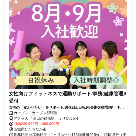
女性向けフィットネスで運動サポート/事務(健康管理)/
受付
女性の「変わりたい」をサポート/週休2日/日祝休/長期休暇/染髪・ネイ
ルOK※規定内
カーブス カーブス那珂湊
アクセス 「高田の鉄橋駅」より徒歩5分
月給220,000円～400,000円
茨城県ひたちなか市
勤務時間 総労働時間：1ヶ月あたり176時間 9時15分～19時15分（実