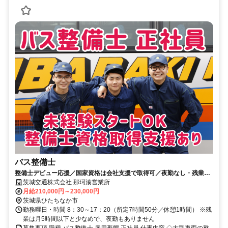
バス整備士
整備士デビュー応援／国家資格は会社支援で取得可／夜勤なし・残業月
5h
茨城交通株式会社 那珂湊営業所
月給210,000円～230,000円
茨城県ひたちなか市
勤務曜日・時間 8：30～17：20（所定7時間50分／休憩1時間） ※残
業は月5時間以下と少なめで、夜勤もありません