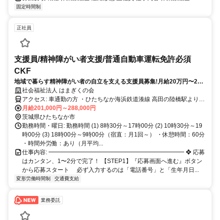
固定時間制
正社員
支援員/精神障がい者支援/普通自動車運転免許必須
CKF
地域で暮らす精神障がい者の自立を支える支援員募集!月給20万円〜28
万円!
社会福祉法人 はまぎくの会
アクセス: 車通勤の方 ・ひたちなか海浜鉄道湊線 高田の陸橋駅より車
で約10分 ・茨城交通バス 柳沢公民館バス停より徒歩7分 公共交通機
月給201,000円～288,000円
関利用の方 ・ひたちなか海浜鉄道湊線 高田の陸橋駅下車 ・茨城交通
茨城県ひたちなか市
バス「柳沢公民館」バス停下車（徒歩約7分）
勤務時間・曜日: 勤務時間 (1) 8時30分～17時00分 (2) 10時30分～19
時00分 (3) 18時00分～9時00分（宿直：月1回～） ・休憩時間：60分
・時間外労働：あり（月平均...
仕事内容: ━━━━━━━━━━━━━━━━━━━━━━━ ❖ 応募
はカンタン、1〜2分で完了！ 【STEP1】『応募画面へ進む』ボタン
から応募スタート 必ず入力するのは「電話番号」と「生年月日...
変形労働時間制
交通費支給
業務委託