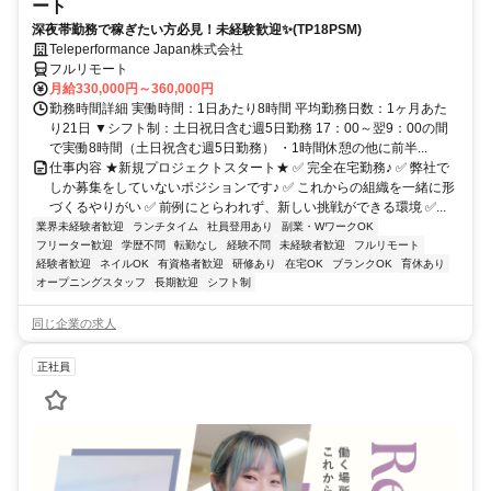
ート
深夜帯勤務で稼ぎたい方必見！未経験歓迎✨(TP18PSM)
Teleperformance Japan株式会社
フルリモート
月給330,000円～360,000円
勤務時間詳細 実働時間：1日あたり8時間 平均勤務日数：1ヶ月あた
り21日 ▼シフト制：土日祝日含む週5日勤務 17：00～翌9：00の間
で実働8時間（土日祝含む週5日勤務） ・1時間休憩の他に前半...
仕事内容 ★新規プロジェクトスタート★ ✅ 完全在宅勤務♪ ✅ 弊社で
しか募集をしていないポジションです♪ ✅ これからの組織を一緒に形
づくるやりがい ✅ 前例にとらわれず、新しい挑戦ができる環境 ✅...
業界未経験者歓迎
ランチタイム
社員登用あり
副業・WワークOK
フリーター歓迎
学歴不問
転勤なし
経験不問
未経験者歓迎
フルリモート
経験者歓迎
ネイルOK
有資格者歓迎
研修あり
在宅OK
ブランクOK
育休あり
オープニングスタッフ
長期歓迎
シフト制
同じ企業の求人
正社員