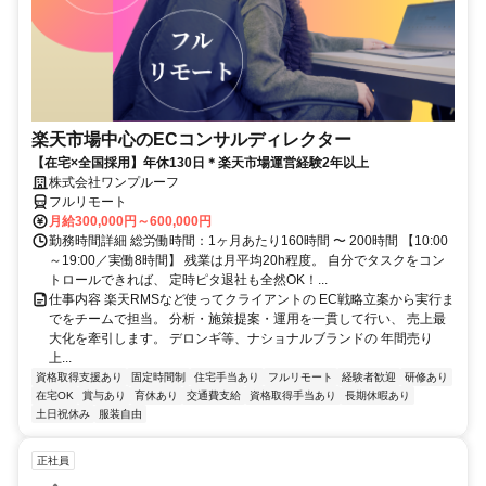
楽天市場中心のECコンサルディレクター
【在宅×全国採用】年休130日＊楽天市場運営経験2年以上
株式会社ワンプルーフ
フルリモート
月給300,000円～600,000円
勤務時間詳細 総労働時間：1ヶ月あたり160時間 〜 200時間 【10:00
～19:00／実働8時間】 残業は月平均20h程度。 自分でタスクをコン
トロールできれば、 定時ピタ退社も全然OK！...
仕事内容 楽天RMSなど使ってクライアントの EC戦略立案から実行ま
でをチームで担当。 分析・施策提案・運用を一貫して行い、 売上最
大化を牽引します。 デロンギ等、ナショナルブランドの 年間売り
上...
資格取得支援あり
固定時間制
住宅手当あり
フルリモート
経験者歓迎
研修あり
在宅OK
賞与あり
育休あり
交通費支給
資格取得手当あり
長期休暇あり
土日祝休み
服装自由
正社員