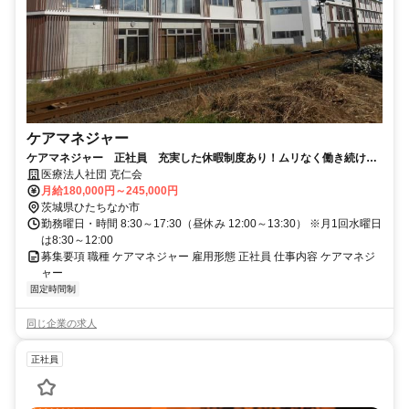
ケアマネジャー
ケアマネジャー 正社員 充実した休暇制度あり！ムリなく働き続けら
れる職場です。長く活躍しませんか？
医療法人社団 克仁会
月給180,000円～245,000円
茨城県ひたちなか市
勤務曜日・時間 8:30～17:30（昼休み 12:00～13:30） ※月1回水曜日
は8:30～12:00
募集要項 職種 ケアマネジャー 雇用形態 正社員 仕事内容 ケアマネジ
ャー
固定時間制
同じ企業の求人
正社員