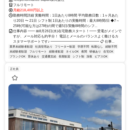
フルリモート
月給218,400円以上
勤務時間詳細 実働時間：1日あたり8時間 平均勤務日数：1ヶ月あた
り20日 〜 21日 シフト制 1日あたりの実働時間：最大8時間/日 ◆7～
25時(可能な方は27時)の間で週5日/実働8時間のシフ...
仕事内容 ━━ 📅8月26日(水)在宅勤務スタート！━━ 受電がメインで
すが、メール対応も約半分！ 電話とメールのバランスよく働けるカ
スタマーサポートです♪ ━━━━━━━━━━━━━━ 📋 仕事...
業界未経験者歓迎
社員登用あり
フリーター歓迎
学歴不問
転勤なし
経験不問
未経験者歓迎
フルリモート
経験者歓迎
ネイルOK
夜間
研修あり
在宅OK
ブランクOK
育休あり
交通費支給
長期歓迎
シフト制
深夜
ピアスOK
正社員