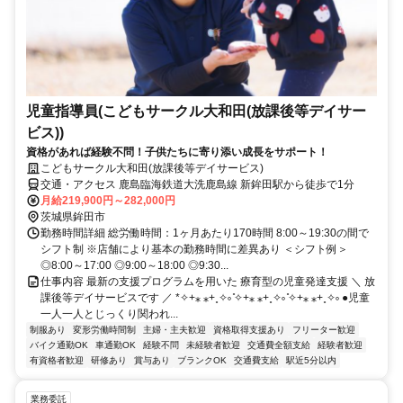
児童指導員(こどもサークル大和田(放課後等デイサー
ビス))
資格があれば経験不問！子供たちに寄り添い成長をサポート！
こどもサークル大和田(放課後等デイサービス)
交通・アクセス 鹿島臨海鉄道大洗鹿島線 新鉾田駅から徒歩で1分
月給219,900円～282,000円
茨城県鉾田市
勤務時間詳細 総労働時間：1ヶ月あたり170時間 8:00～19:30の間で
シフト制 ※店舗により基本の勤務時間に差異あり ＜シフト例＞
◎8:00～17:00 ◎9:00～18:00 ◎9:30...
仕事内容 最新の支援プログラムを用いた 療育型の児童発達支援 ＼ 放
課後等デイサービスです ／ *✧+⁎ ⁎+˳✧༚ ̊✧+⁎ ⁎+˳✧༚ ̊✧+⁎ ⁎+˳✧༚ ●児童
一人一人とじっくり関われ...
制服あり
変形労働時間制
主婦・主夫歓迎
資格取得支援あり
フリーター歓迎
バイク通勤OK
車通勤OK
経験不問
未経験者歓迎
交通費全額支給
経験者歓迎
有資格者歓迎
研修あり
賞与あり
ブランクOK
交通費支給
駅近5分以内
業務委託