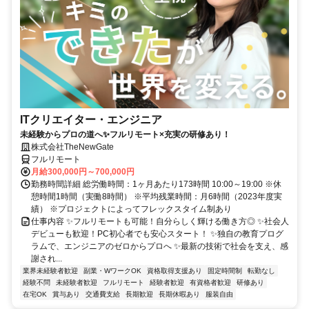
ITクリエイター・エンジニア
未経験からプロの道へ✨フルリモート×充実の研修あり！
株式会社TheNewGate
フルリモート
月給300,000円～700,000円
勤務時間詳細 総労働時間：1ヶ月あたり173時間 10:00～19:00 ※休
憩時間1時間（実働8時間） ※平均残業時間：月6時間（2023年度実
績） ※プロジェクトによってフレックスタイム制あり
仕事内容 ✨フルリモートも可能！自分らしく輝ける働き方◎ ✨社会人
デビューも歓迎！PC初心者でも安心スタート！ ✨独自の教育プログ
ラムで、エンジニアのゼロからプロへ ✨最新の技術で社会を支え、感
謝され...
業界未経験者歓迎
副業・WワークOK
資格取得支援あり
固定時間制
転勤なし
経験不問
未経験者歓迎
フルリモート
経験者歓迎
有資格者歓迎
研修あり
在宅OK
賞与あり
交通費支給
長期歓迎
長期休暇あり
服装自由