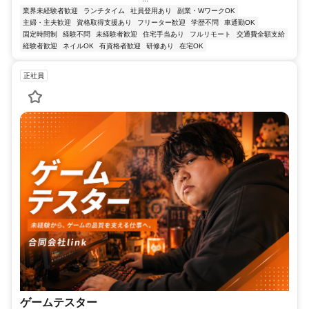
業界未経験者歓迎
ランチタイム
社員登用あり
副業・WワークOK
主婦・主夫歓迎
資格取得支援あり
フリーター歓迎
学歴不問
車通勤OK
固定時間制
経験不問
未経験者歓迎
住宅手当あり
フルリモート
交通費全額支給
経験者歓迎
ネイルOK
有資格者歓迎
研修あり
在宅OK
正社員
ゲームテスター