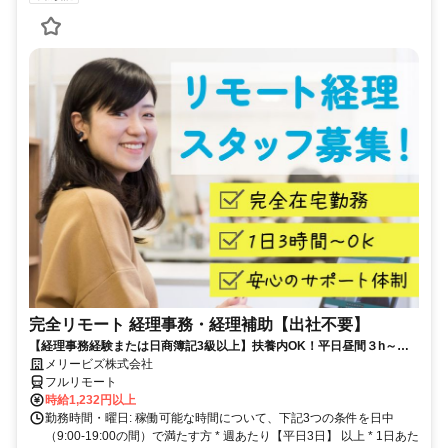
完全リモート 経理事務・経理補助【出社不要】
【経理事務経験または日商簿記3級以上】扶養内OK！平日昼間３h～。
完全在宅で育児・介護中の方も大歓迎♪
メリービズ株式会社
フルリモート
時給1,232円以上
勤務時間・曜日: 稼働可能な時間について、下記3つの条件を日中
（9:00-19:00の間）で満たす方 * 週あたり【平日3日】 以上 * 1日あた