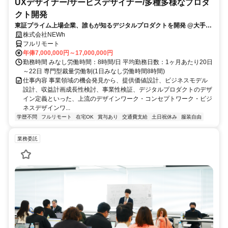
UXデザイナー/サービスデザイナー/多種多様なプロダ
クト開発
東証プライム上場企業、誰もが知るデジタルプロダクトを開発 @大手町
駅
株式会社NEWh
フルリモート
年俸7,000,000円～17,000,000円
勤務時間 みなし労働時間：8時間/日 平均勤務日数：1ヶ月あたり20日
～22日 専門型裁量労働制(1日みなし労働時間8時間)
仕事内容 事業領域の機会発見から、提供価値設計、ビジネスモデル
設計、収益計画成長性検討、事業性検証、デジタルプロダクトのデザ
イン定義といった、上流のデザインワーク・コンセプトワーク・ビジ
ネスデザインワ...
学歴不問
フルリモート
在宅OK
賞与あり
交通費支給
土日祝休み
服装自由
業務委託