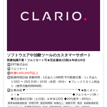
ソフトウエアや治験ツールのカスタマーサポート
医療知識不要！フルリモート可★完全週休2日制＆年休120日
ERT株式会社
フルリモート
年俸5,000,000円以上
勤務時間詳細 実働時間：1日あたり8時間 平均勤務日数：1ヶ月あた
り18日 〜 20日 9:00～18:00（休憩：60分） ★フレックスタイム制あ
り（標準労働時間8時間）
仕事内容 ◤￣￣￣￣￣￣￣￣￣￣￣￣￣￣￣￣￣￣◥ ★働くポイン
ト！★ ￣￣￣￣￣￣￣￣￣￣￣￣￣￣￣￣￣￣ ◆フルリモートOK！
◆完全週休2日制（土日祝）＆年休120日 ◆20代後半～40代の...
業界未経験者歓迎
学歴不問
固定時間制
転勤なし
経験不問
英語
未経験者歓迎