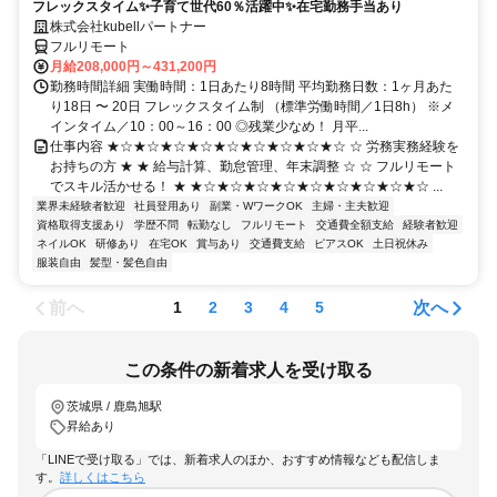
フレックスタイム✨子育て世代60％活躍中✨在宅勤務手当あり
株式会社kubellパートナー
フルリモート
月給208,000円～431,200円
勤務時間詳細 実働時間：1日あたり8時間 平均勤務日数：1ヶ月あた
り18日 〜 20日 フレックスタイム制 （標準労働時間／1日8h） ※メ
インタイム／10：00～16：00 ◎残業少なめ！ 月平...
仕事内容 ★☆★☆★☆★☆★☆★☆★☆★☆★☆ ☆ 労務実務経験を
お持ちの方 ★ ★ 給与計算、勤怠管理、年末調整 ☆ ☆ フルリモート
でスキル活かせる！ ★ ★☆★☆★☆★☆★☆★☆★☆★☆★☆ ...
業界未経験者歓迎
社員登用あり
副業・WワークOK
主婦・主夫歓迎
資格取得支援あり
学歴不問
転勤なし
フルリモート
交通費全額支給
経験者歓迎
ネイルOK
研修あり
在宅OK
賞与あり
交通費支給
ピアスOK
土日祝休み
服装自由
髪型・髪色自由
前へ
次へ
1
2
3
4
5
この条件の新着求人を受け取る
茨城県 / 鹿島旭駅
昇給あり
「LINEで受け取る」では、新着求人のほか、おすすめ情報なども配信しま
す。
詳しくはこちら