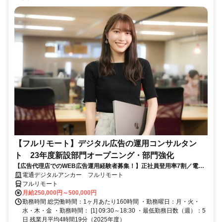
【フルリモート】デジタル広告の運用コンサルタン
ト 23年度新設部門オープニング・部門強化
【広告代理店でのWEB広告運用経験者募集！】正社員登用率7割／電通
G／全国×完全在宅／年休126日・土日祝休み／残業月平均4時間19分
電通デジタルアンカー フルリモート
フルリモート
月給250,000円～500,000円
勤務時間 総労働時間：1ヶ月あたり160時間 ・勤務曜日：月・火・
水・木・金 ・勤務時間： [1] 09:30～18:30 ・最低勤務日数（週）：5
日 残業月平均4時間19分（2025年度）