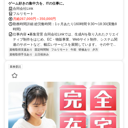
ゲーム好きの集中力を、ITの仕事に。
合同会社Link
フルリモート
月給267,000円～350,000円
勤務時間詳細 総労働時間：1ヶ月あたり160時間 9:30〜18:30(実働8
時間)
仕事内容 ●募集背景 合同会社Linkでは、生成AIを取り入れたクリエイ
ティブ制作をはじめ、EC・物販事業、Webサイト制作、システム関
連のサポートなど、幅広いサービスを展開しています。 その中で...
資格取得支援あり
固定時間制
フルリモート
午前
研修あり
夕方
資格取得手当あり
土日祝休み
業務委託