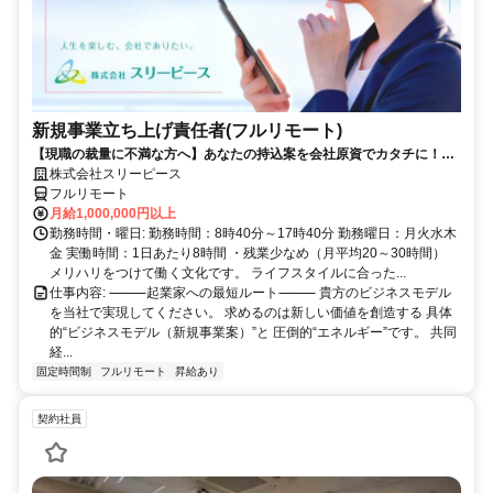
新規事業立ち上げ責任者(フルリモート)
【現職の裁量に不満な方へ】あなたの持込案を会社原資でカタチに！最
短6ヶ月で共同経営者の道へ
株式会社スリーピース
フルリモート
月給1,000,000円以上
勤務時間・曜日: 勤務時間：8時40分～17時40分 勤務曜日：月火水木
金 実働時間：1日あたり8時間 ・残業少なめ（月平均20～30時間）
メリハリをつけて働く文化です。 ライフスタイルに合った...
仕事内容: ⸻起業家への最短ルート⸻ 貴方のビジネスモデル
を当社で実現してください。 求めるのは新しい価値を創造する 具体
的“ビジネスモデル（新規事業案）”と 圧倒的“エネルギー”です。 共同
経...
固定時間制
フルリモート
昇給あり
契約社員