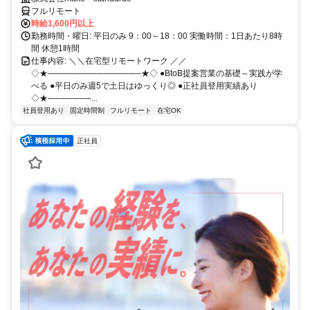
フルリモート
時給1,600円以上
勤務時間・曜日: 平日のみ 9：00～18：00 実働時間：1日あたり8時
間 休憩1時間
仕事内容: ＼＼在宅型リモートワーク ／／
◇★───────────────★◇ ●BtoB提案営業の基礎～実践が学
べる ●平日のみ週5で土日はゆっくり◎ ●正社員登用実績あり
◇★───────...
社員登用あり
固定時間制
フルリモート
在宅OK
正社員