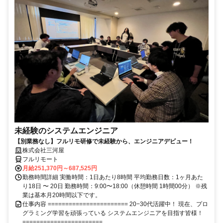
未経験のシステムエンジニア
【別業務なし】フルリモ研修で未経験から、エンジニアデビュー！
株式会社三河屋
フルリモート
月給251,370円～687,525円
勤務時間詳細 実働時間：1日あたり8時間 平均勤務日数：1ヶ月あた
り18日 〜 20日 勤務時間：9:00〜18:00（休憩時間 1時間00分） ※残
業は基本月20時間以下です。
仕事内容 ======================= 20−30代活躍中！ 現在、プロ
グラミング学習を頑張っている システムエンジニアを目指す皆様！
=======================...