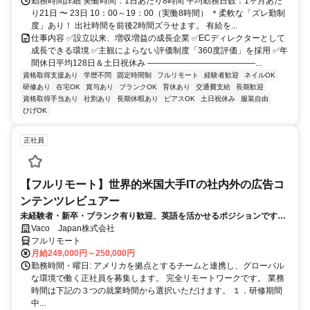
勤務時間詳細 実働時間：1日あたり8時間 平均勤務日数：1ヶ月あた
り21日 〜 23日 10：00～19：00（実働8時間） ＊柔軟な「ズレ勤制
度」あり！ 出社時間を前後2時間ズラせます。 有給を...
仕事内容 ✅設立以来、増収増益の成長企業 ✅ECディレクターとして
成長できる環境 ✅主観によらない評価制度「360度評価」を採用 ✅年
間休日平均128日＆土日祝休み ―――――――――――――...
資格取得支援あり
学歴不問
固定時間制
フルリモート
経験者歓迎
ネイルOK
研修あり
在宅OK
賞与あり
ブランクOK
育休あり
交通費支給
長期歓迎
資格取得手当あり
社割あり
長期休暇あり
ピアスOK
土日祝休み
服装自由
ひげOK
正社員
【フルリモート】世界的米国大手ITの社内外の広告コ
ンテンツレビュアー
未経験者・新卒・ブランク有り歓迎、英語を活かせるポジションです。
完全リモート
Vaco Japan株式会社
フルリモート
月給249,000円～250,000円
勤務時間・曜日: アメリカを拠点とするチームと連携し、グローバル
な環境で働く正社員を募集します。 完全リモートワークです。 業務
時間は下記の３つの就業時間から選択いただけます。 １．研修期間
中...