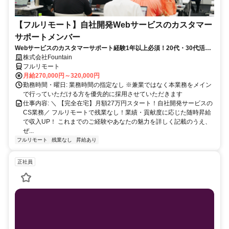
【フルリモート】自社開発Webサービスのカスタマー
サポートメンバー
Webサービスのカスタマーサポート経験1年以上必須！20代・30代活躍
中！
株式会社Fountain
フルリモート
月給270,000円～320,000円
勤務時間・曜日: 業務時間の指定なし ※兼業ではなく本業務をメイン
で行っていただける方を優先的に採用させていただきます
仕事内容: ＼ 【完全在宅】月額27万円スタート！自社開発サービスの
CS業務／ フルリモートで残業なし！業績・貢献度に応じた随時昇給
で収入UP！ これまでのご経験やあなたの魅力を詳しく記載のうえ、
ぜ...
フルリモート
残業なし
昇給あり
正社員