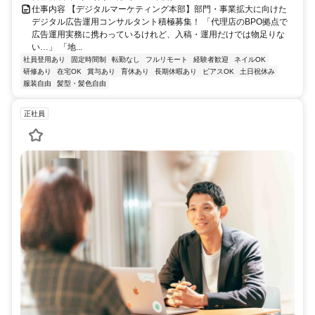
仕事内容 【デジタルマーケティング本部】部門・事業拡大に向けた
デジタル広告運用コンサルタント積極募集！ 「代理店のBPO拠点で
広告運用実務に携わっているけれど、入稿・運用だけでは物足りな
い…」 「地...
社員登用あり
固定時間制
転勤なし
フルリモート
経験者歓迎
ネイルOK
研修あり
在宅OK
賞与あり
育休あり
長期休暇あり
ピアスOK
土日祝休み
服装自由
髪型・髪色自由
正社員