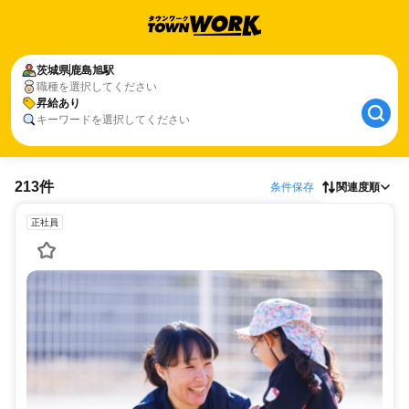
茨城県
鹿島旭駅
職種を選択してください
昇給あり
キーワードを選択してください
213件
条件保存
関連度順
正社員