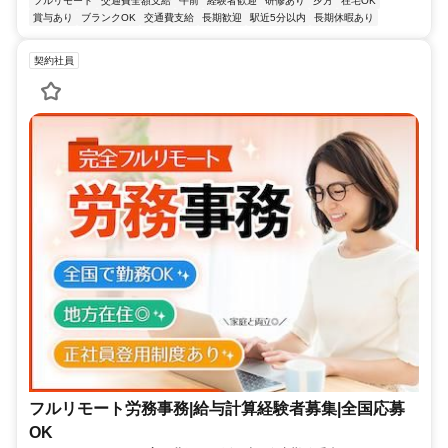
フルリモート
交通費全額支給
午前
経験者歓迎
研修あり
夕方
在宅OK
賞与あり
ブランクOK
交通費支給
長期歓迎
駅近5分以内
長期休暇あり
契約社員
フルリモート労務事務|給与計算経験者募集|全国応募
OK