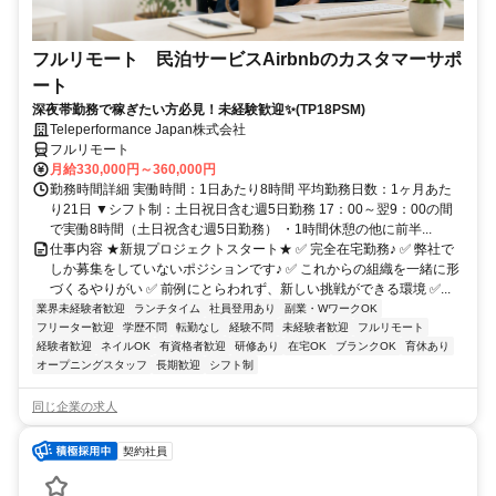
フルリモート 民泊サービスAirbnbのカスタマーサポ
ート
深夜帯勤務で稼ぎたい方必見！未経験歓迎✨(TP18PSM)
Teleperformance Japan株式会社
フルリモート
月給330,000円～360,000円
勤務時間詳細 実働時間：1日あたり8時間 平均勤務日数：1ヶ月あた
り21日 ▼シフト制：土日祝日含む週5日勤務 17：00～翌9：00の間
で実働8時間（土日祝含む週5日勤務） ・1時間休憩の他に前半...
仕事内容 ★新規プロジェクトスタート★ ✅ 完全在宅勤務♪ ✅ 弊社で
しか募集をしていないポジションです♪ ✅ これからの組織を一緒に形
づくるやりがい ✅ 前例にとらわれず、新しい挑戦ができる環境 ✅...
業界未経験者歓迎
ランチタイム
社員登用あり
副業・WワークOK
フリーター歓迎
学歴不問
転勤なし
経験不問
未経験者歓迎
フルリモート
経験者歓迎
ネイルOK
有資格者歓迎
研修あり
在宅OK
ブランクOK
育休あり
オープニングスタッフ
長期歓迎
シフト制
同じ企業の求人
契約社員