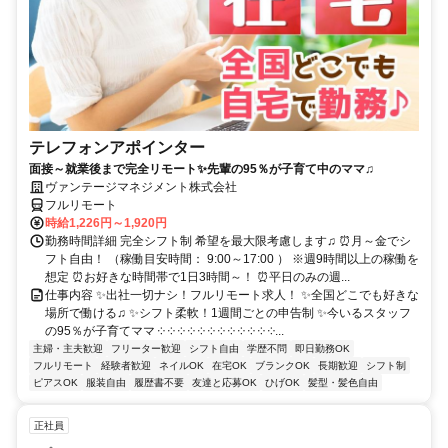
テレフォンアポインター
面接～就業後まで完全リモート✨先輩の95％が子育て中のママ♫
ヴァンテージマネジメント株式会社
フルリモート
時給1,226円～1,920円
勤務時間詳細 完全シフト制 希望を最大限考慮します♫ ⏰月～金でシ
フト自由！ （稼働目安時間： 9:00～17:00 ） ※週9時間以上の稼働を
想定 ⏰お好きな時間帯で1日3時間～！ ⏰平日のみの週...
仕事内容 ✨出社一切ナシ！フルリモート求人！ ✨全国どこでも好きな
場所で働ける♫ ✨シフト柔軟！1週間ごとの申告制 ✨今いるスタッフ
の95％が子育てママ ༶ ༶ ༶ ༶ ༶ ༶ ༶ ༶ ༶ ༶ ༶ ༶...
主婦・主夫歓迎
フリーター歓迎
シフト自由
学歴不問
即日勤務OK
フルリモート
経験者歓迎
ネイルOK
在宅OK
ブランクOK
長期歓迎
シフト制
ピアスOK
服装自由
履歴書不要
友達と応募OK
ひげOK
髪型・髪色自由
正社員