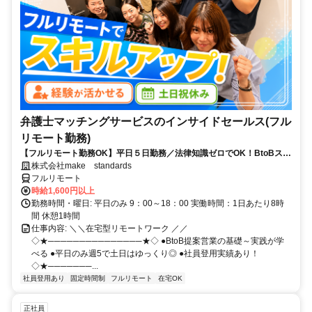
弁護士マッチングサービスのインサイドセールス(フル
リモート勤務)
【フルリモート勤務OK】平日５日勤務／法律知識ゼロでOK！BtoBスキ
ルが身につく営業職
株式会社make standards
フルリモート
時給1,600円以上
勤務時間・曜日: 平日のみ 9：00～18：00 実働時間：1日あたり8時
間 休憩1時間
仕事内容: ＼＼在宅型リモートワーク ／／
◇★───────────────★◇ ●BtoB提案営業の基礎～実践が学
べる ●平日のみ週5で土日はゆっくり◎ ●社員登用実績あり！
◇★───────...
社員登用あり
固定時間制
フルリモート
在宅OK
正社員