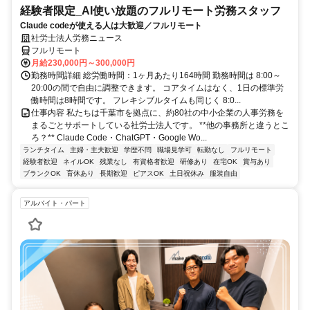
経験者限定_AI使い放題のフルリモート労務スタッフ
Claude codeが使える人は大歓迎／フルリモート
社労士法人労務ニュース
フルリモート
月給230,000円～300,000円
勤務時間詳細 総労働時間：1ヶ月あたり164時間 勤務時間は 8:00～
20:00の間で自由に調整できます。 コアタイムはなく、1日の標準労
働時間は8時間です。 フレキシブルタイムも同じく 8:0...
仕事内容 私たちは千葉市を拠点に、約80社の中小企業の人事労務を
まるごとサポートしている社労士法人です。 **他の事務所と違うとこ
ろ？** Claude Code・ChatGPT・Google Wo...
ランチタイム
主婦・主夫歓迎
学歴不問
職場見学可
転勤なし
フルリモート
経験者歓迎
ネイルOK
残業なし
有資格者歓迎
研修あり
在宅OK
賞与あり
ブランクOK
育休あり
長期歓迎
ピアスOK
土日祝休み
服装自由
アルバイト・パート