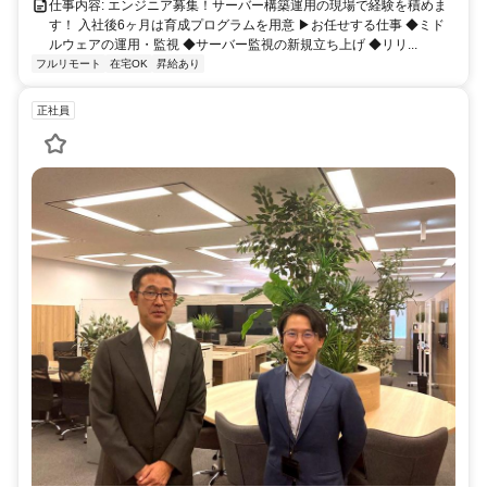
仕事内容: エンジニア募集！サーバー構築運用の現場で経験を積めま
す！ 入社後6ヶ月は育成プログラムを用意 ▶お任せする仕事 ◆ミド
ルウェアの運用・監視 ◆サーバー監視の新規立ち上げ ◆リリ...
フルリモート
在宅OK
昇給あり
正社員