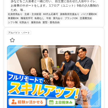
歩などをご入居者と一緒に行い、 自立度に合わせた入浴やトイレ、
お食事のサポートをします。 1フロア（ユニット）9名の少人数制の
ため、 毎...
社員登用あり
主婦・主夫歓迎
60代も応募可
資格取得支援あり
バイク通勤OK
車通勤OK
職場見学可
転勤なし
午前
賞与あり
ブランクOK
交通費支給
シフト制
社割あり
服装自由
髪型・髪色自由
アルバイト・パート