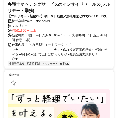
弁護士マッチングサービスのインサイドセールス(フル
リモート勤務)
【フルリモート勤務OK】平日５日勤務／法律知識ゼロでOK！BtoBスキ
ルが身につく営業職
株式会社make standards
フルリモート
時給1,600円以上
勤務時間・曜日: 平日のみ 9：00～18：00 実働時間：1日あたり8時
間 休憩1時間
仕事内容: ＼＼在宅型リモートワーク ／／
◇★───────────────★◇ ●BtoB提案営業の基礎～実践が学
べる ●平日のみ週5で土日はゆっくり◎ ●社員登用実績あり！
◇★───────...
社員登用あり
固定時間制
フルリモート
在宅OK
業務委託