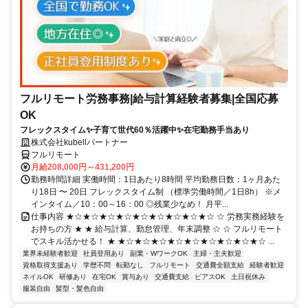
フルリモート労務事務|給与計算経験者募集|全国応募
OK
フレックスタイム✨子育て世代60％活躍中✨在宅勤務手当あり
株式会社kubellパートナー
フルリモート
月給208,000円～431,200円
勤務時間詳細 実働時間：1日あたり8時間 平均勤務日数：1ヶ月あた
り18日 〜 20日 フレックスタイム制 （標準労働時間／1日8h） ※メ
インタイム／10：00～16：00 ◎残業少なめ！ 月平...
仕事内容 ★☆★☆★☆★☆★☆★☆★☆★☆★☆ ☆ 労務実務経験を
お持ちの方 ★ ★ 給与計算、勤怠管理、年末調整 ☆ ☆ フルリモート
でスキル活かせる！ ★ ★☆★☆★☆★☆★☆★☆★☆★☆★☆ ...
業界未経験者歓迎
社員登用あり
副業・WワークOK
主婦・主夫歓迎
資格取得支援あり
学歴不問
転勤なし
フルリモート
交通費全額支給
経験者歓迎
ネイルOK
研修あり
在宅OK
賞与あり
交通費支給
ピアスOK
土日祝休み
服装自由
髪型・髪色自由