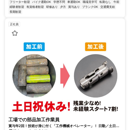
フリーター歓迎
バイク通勤OK
学歴不問
車通勤OK
職場見学可
転勤なし
午前
経験者歓迎
有資格者歓迎
研修あり
夕方
賞与あり
ブランクOK
交通費支給
長期歓迎
正社員
工場での部品加工作業員
賞与年2回！技術が身に付く「工作機械オペレーター」！ 日勤／土日祝