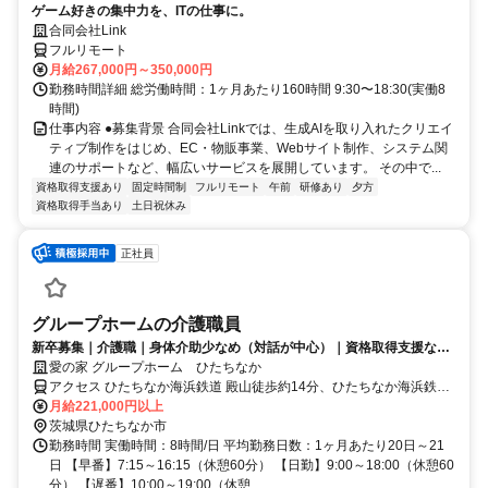
ゲーム好きの集中力を、ITの仕事に。
合同会社Link
フルリモート
月給267,000円～350,000円
勤務時間詳細 総労働時間：1ヶ月あたり160時間 9:30〜18:30(実働8
時間)
仕事内容 ●募集背景 合同会社Linkでは、生成AIを取り入れたクリエイ
ティブ制作をはじめ、EC・物販事業、Webサイト制作、システム関
連のサポートなど、幅広いサービスを展開しています。 その中で...
資格取得支援あり
固定時間制
フルリモート
午前
研修あり
夕方
資格取得手当あり
土日祝休み
正社員
グループホームの介護職員
新卒募集｜介護職｜身体介助少なめ（対話が中心）｜資格取得支援など
福利厚生充実◎
愛の家 グループホーム ひたちなか
アクセス ひたちなか海浜鉄道 殿山徒歩約14分、ひたちなか海浜鉄道
那珂湊徒歩約20分、ひたちなか海浜鉄道 平磯徒歩約21分 ひたちなか
月給221,000円以上
海浜鉄道湊線「殿山駅」より徒歩14分
茨城県ひたちなか市
勤務時間 実働時間：8時間/日 平均勤務日数：1ヶ月あたり20日～21
日 【早番】7:15～16:15（休憩60分） 【日勤】9:00～18:00（休憩60
分） 【遅番】10:00～19:00（休憩...