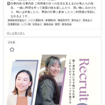
仕事内容 仕事内容 ご利用者の日々の生活を支えるのが私たちの役
目。 一緒に料理を作って家庭の味を楽しんだり、買い物に 出かけた
り、時には外食したり。季節の行事に参加 したりご利用者が笑顔に
なれるようサ...
資格取得支援あり
バイク通勤OK
車通勤OK
職場見学可
賞与あり
育休あり
交通費支給
シフト制
社割あり
服装自由
髪型・髪色自由
同じ企業の求人
正社員