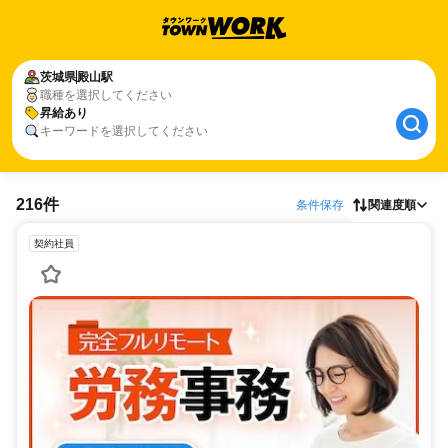
茨城県
殿山駅
職種を選択してください
昇給あり
キーワードを選択してください
216件
条件保存
関連度順
契約社員