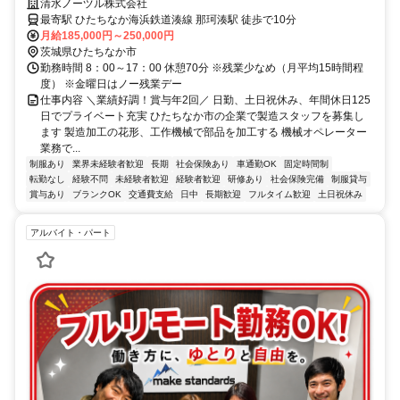
休み／年間休日125日
清水ノーヅル株式会社
最寄駅 ひたちなか海浜鉄道湊線 那珂湊駅 徒歩で10分
月給185,000円～250,000円
茨城県ひたちなか市
勤務時間 8：00～17：00 休憩70分 ※残業少なめ（月平均15時間程
度） ※金曜日はノー残業デー
仕事内容 ＼業績好調！賞与年2回／ 日勤、土日祝休み、年間休日125
日でプライベート充実 ひたちなか市の企業で製造スタッフを募集し
ます 製造加工の花形、工作機械で部品を加工する 機械オペレーター
業務で...
制服あり
業界未経験者歓迎
長期
社会保険あり
車通勤OK
固定時間制
転勤なし
経験不問
未経験者歓迎
経験者歓迎
研修あり
社会保険完備
制服貸与
賞与あり
ブランクOK
交通費支給
日中
長期歓迎
フルタイム歓迎
土日祝休み
アルバイト・パート