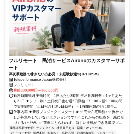
フルリモート 民泊サービスAirbnbのカスタマーサポ
ート
深夜帯勤務で稼ぎたい方必見！未経験歓迎✨(TP18PSM)
Teleperformance Japan株式会社
フルリモート
月給330,000円～360,000円
勤務時間詳細 実働時間：1日あたり8時間 平均勤務日数：1ヶ月あた
り21日 ▼シフト制：土日祝日含む週5日勤務 17：00～翌9：00の間
で実働8時間（土日祝含む週5日勤務） ・1時間休憩の他に前半...
仕事内容 ★新規プロジェクトスタート★ ✅ 完全在宅勤務♪ ✅ 弊社で
しか募集をしていないポジションです♪ ✅ これからの組織を一緒に形
づくるやりがい ✅ 前例にとらわれず、新しい挑戦ができる環境 ✅...
業界未経験者歓迎
ランチタイム
社員登用あり
副業・WワークOK
フリーター歓迎
学歴不問
転勤なし
経験不問
未経験者歓迎
フルリモート