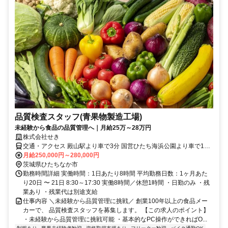
品質検査スタッフ(青果物製造工場)
未経験から食品の品質管理へ｜月給25万～28万円
株式会社せき
交通・アクセス 殿山駅より車で3分 国営ひたち海浜公園より車で10
分
月給250,000円～280,000円
茨城県ひたちなか市
勤務時間詳細 実働時間：1日あたり8時間 平均勤務日数：1ヶ月あた
り20日 〜 21日 8:30～17:30 実働8時間／休憩1時間 ・日勤のみ ・残
業あり ・残業代は別途支給
仕事内容 ＼未経験から品質管理に挑戦／ 創業100年以上の食品メー
カーで、 品質検査スタッフを募集します。 【この求人のポイント】
・未経験から品質管理に挑戦可能 ・基本的なPC操作ができればO...