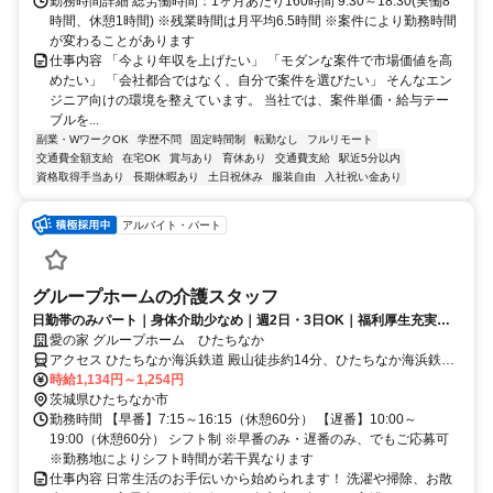
勤務時間詳細 総労働時間：1ヶ月あたり160時間 9:30～18:30(実働8
時間、休憩1時間) ※残業時間は月平均6.5時間 ※案件により勤務時間
が変わることがあります
仕事内容 「今より年収を上げたい」 「モダンな案件で市場価値を高
めたい」 「会社都合ではなく、自分で案件を選びたい」 そんなエン
ジニア向けの環境を整えています。 当社では、案件単価・給与テー
ブルを...
副業・WワークOK
学歴不問
固定時間制
転勤なし
フルリモート
交通費全額支給
在宅OK
賞与あり
育休あり
交通費支給
駅近5分以内
資格取得手当あり
長期休暇あり
土日祝休み
服装自由
入社祝い金あり
アルバイト・パート
グループホームの介護スタッフ
日勤帯のみパート｜身体介助少なめ｜週2日・3日OK｜福利厚生充実◎
｜認知症ケア
愛の家 グループホーム ひたちなか
アクセス ひたちなか海浜鉄道 殿山徒歩約14分、ひたちなか海浜鉄道
那珂湊徒歩約20分、ひたちなか海浜鉄道 平磯徒歩約21分 ひたちなか
時給1,134円～1,254円
海浜鉄道湊線「殿山駅」より徒歩14分
茨城県ひたちなか市
勤務時間 【早番】7:15～16:15（休憩60分） 【遅番】10:00～
19:00（休憩60分） シフト制 ※早番のみ・遅番のみ、でもご応募可
※勤務地によりシフト時間が若干異なります
仕事内容 日常生活のお手伝いから始められます！ 洗濯や掃除、お散