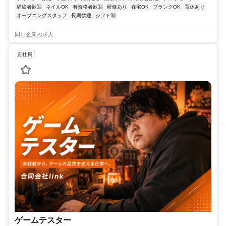
経験者歓迎
ネイルOK
有資格者歓迎
研修あり
在宅OK
ブランクOK
育休あり
オープニングスタッフ
長期歓迎
シフト制
同じ企業の求人
正社員
ゲームテスター