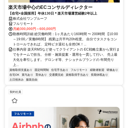
楽天市場中心のECコンサルディレクター
【在宅×全国採用】年休130日＊楽天市場運営経験2年以上
株式会社ワンプルーフ
フルリモート
月給300,000円～600,000円
勤務時間詳細 総労働時間：1ヶ月あたり160時間 〜 200時間 【10:00
～19:00／実働8時間】 残業は月平均20h程度。 自分でタスクをコン
トロールできれば、 定時ピタ退社も全然OK！...
仕事内容 楽天RMSなど使ってクライアントの EC戦略立案から実行ま
でをチームで担当。 分析・施策提案・運用を一貫して行い、 売上最
大化を牽引します。 デロンギ等、ナショナルブランドの 年間売り
上...
資格取得支援あり
固定時間制
住宅手当あり
フルリモート
経験者歓迎
研修あり
在宅OK
賞与あり
育休あり
交通費支給
資格取得手当あり
長期休暇あり
土日祝休み
服装自由
契約社員