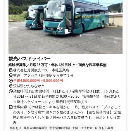
観光バスドライバー
経験者募集／月収35万可・年休120日以上・面倒な洗車業務無
株式会社月川観光バス 本社営業所
交通・アクセス 那珂湊駅から車で３分
年俸4,500,000円～5,500,000円
茨城県ひたちなか市
勤務時間詳細 実働時間：1日あたり8時間 平均勤務日数：1ヶ月あた
り20日 〜 21日 ⏰勤務時間⏰ 6:00～20:30（実働8時間） ※残業あり
※運行スケジュールにより 勤務時間帯変動あり
仕事内容 その経験とスキルを活かし、 月川観光バスで 「プロとして
の誇り」を取り戻す 働き方を始めませんか？ 【主な業務内容】 茨城
県近郊を中心とした 貸切観光バスの運転業務です。 宿泊ともなう業
務...
制服あり
業界未経験者歓迎
変形労働時間制
主婦・主夫歓迎
60代も応募可