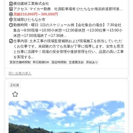
2日120日/残業少月10時間/ひたちなか水戸地元密着/丁寧指導/女性活躍/
横信建材工業株式会社
賞与２回３ケ月/履歴書不要・見学・お話・お気軽に！
アクセス: マイカー勤務 社員駐車場有 ひたちなか海浜鉄道那珂湊駅
から徒歩10分
月給210,000円～300,000円
茨城県ひたちなか市
勤務時間・曜日: 1日のスケジュール例【会社集合の場合】 7:30会社
集合⇒8:00現場⇒10:00小休憩⇒12:00昼休憩 ⇒13:00仕事⇒15:00小
休憩⇒17:00現場終了⇒17:30終...
仕事内容: 土木工事の現場監督補助および現場施工を担当していただ
くお仕事です。未経験の方でも先輩が丁寧に指導します。女性も育児
と仕事に活躍中！現場の安全管理や進捗管理を行い、品質の高い工事
を実現する...
変形労働時間制
即日勤務OK
固定時間制
交通費支給
昇給あり
同じ企業の求人
正社員