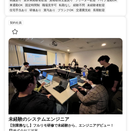
制服あり
業界未経験者歓迎
資格取得支援あり
フリーター歓迎
バイク通勤OK
車通勤OK
固定時間制
職場見学可
転勤なし
経験不問
未経験者歓迎
住宅手当あり
研修あり
賞与あり
ブランクOK
交通費支給
長期歓迎
契約社員
未経験のシステムエンジニア
【別業務なし】フルリモ研修で未経験から、エンジニアデビュー！
株式会社三河屋