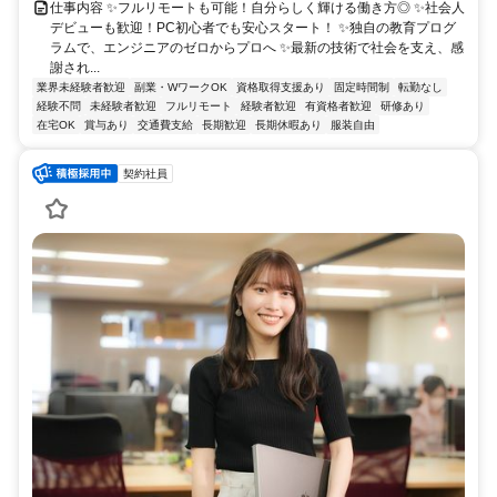
仕事内容 ✨フルリモートも可能！自分らしく輝ける働き方◎ ✨社会人
デビューも歓迎！PC初心者でも安心スタート！ ✨独自の教育プログ
ラムで、エンジニアのゼロからプロへ ✨最新の技術で社会を支え、感
謝され...
業界未経験者歓迎
副業・WワークOK
資格取得支援あり
固定時間制
転勤なし
経験不問
未経験者歓迎
フルリモート
経験者歓迎
有資格者歓迎
研修あり
在宅OK
賞与あり
交通費支給
長期歓迎
長期休暇あり
服装自由
契約社員