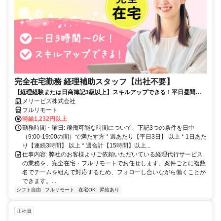
完全在宅勤務 経理補助スタッフ【出社不要】
【経理経験または日商簿記3級以上】スキルアップできる！平日昼間３h
～。完全在宅で育児・介護中の方も大歓迎♪
メリービズ株式会社
フルリモート
時給1,232円以上
勤務時間・曜日: 稼働可能な時間について、下記3つの条件を日中
（9:00-19:00の間）で満たす方 * 週あたり【平日3日】 以上 * 1日あた
り【連続3時間】 以上 * 週合計【15時間】以上...
仕事内容: 弊社のお客様よりご依頼いただいている経理代行サービス
の業務を、完全在宅・フルリモートでお任せします。案件ごとに複数
名でチームを組んで対応するため、フォローし合いながら働くことが
できます。...
シフト自由
フルリモート
在宅OK
昇給あり
正社員