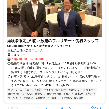
経験者限定_AI使い放題のフルリモート労務スタッフ
Claude codeが使える人は大歓迎／フルリモート
社労士法人労務ニュース
フルリモート
月給230,000円～300,000円
勤務時間詳細 総労働時間：1ヶ月あたり164時間 勤務時間は 8:00～
20:00の間で自由に調整できます。 コアタイムはなく、1日の標準労
働時間は8時間です。 フレキシブルタイムも同じく 8:0...
仕事内容 私たちは千葉市を拠点に、約80社の中小企業の人事労務を
まるごとサポートしている社労士法人です。 **他の事務所と違うとこ
ろ？** Claude Code・ChatGPT・Google Wo...
ランチタイム
主婦・主夫歓迎
学歴不問
職場見学可
転勤なし
フルリモート
経験者歓迎
ネイルOK
残業なし
有資格者歓迎
研修あり
在宅OK
賞与あり
ブランクOK
育休あり
長期歓迎
ピアスOK
土日祝休み
服装自由
前へ
次へ
1
2
3
4
5