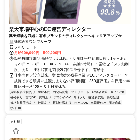
楽天市場中心のEC運営ディレクター
楽天経験を武器に有名ブランドのディレクターへキャリアアップ☆
株式会社ワンプルーフ
フルリモート
月給300,000円～500,000円
勤務時間詳細 実働時間：1日あたり8時間 平均勤務日数：1ヶ月あた
り21日 〜 23日 10：00～19：00（実働8時間） ＊柔軟な「ズレ勤制
度」あり！ 出社時間を前後2時間ズラせます。 有給を...
仕事内容 ✅設立以来、増収増益の成長企業 ✅ECディレクターとして
成長できる環境 ✅主観によらない評価制度「360度評価」を採用 ✅年
間休日平均128日＆土日祝休み ―――――――――――――...
資格取得支援あり
学歴不問
固定時間制
フルリモート
経験者歓迎
ネイルOK
研修あり
在宅OK
賞与あり
ブランクOK
育休あり
交通費支給
長期歓迎
資格取得手当あり
社割あり
長期休暇あり
ピアスOK
土日祝休み
服装自由
ひげOK
正社員