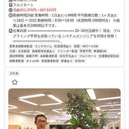
フルリモート
月給251,370円～687,525円
勤務時間詳細 実働時間：1日あたり8時間 平均勤務日数：1ヶ月あた
り18日 〜 20日 勤務時間：9:00〜18:00（休憩時間 1時間00分） ※残
業は基本月20時間以下です。
仕事内容 ======================= 20−30代活躍中！ 現在、プロ
グラミング学習を頑張っている システムエンジニアを目指す皆様！
=======================...
業界未経験者歓迎
ランチタイム
社員登用あり
副業・WワークOK
主婦・主夫歓迎
資格取得支援あり
フリーター歓迎
学歴不問
車通勤OK
固定時間制
経験不問
未経験者歓迎
住宅手当あり
フルリモート
交通費全額支給
経験者歓迎
ネイルOK
有資格者歓迎
研修あり
在宅OK
正社員