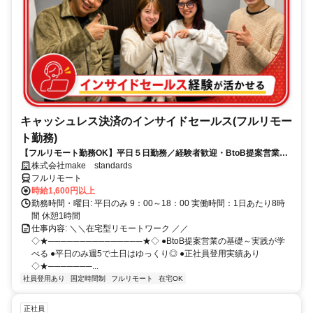
キャッシュレス決済のインサイドセールス(フルリモー
ト勤務)
【フルリモート勤務OK】平日５日勤務／経験者歓迎・BtoB提案営業で
スキルアップ
株式会社make standards
フルリモート
時給1,600円以上
勤務時間・曜日: 平日のみ 9：00～18：00 実働時間：1日あたり8時
間 休憩1時間
仕事内容: ＼＼在宅型リモートワーク ／／
◇★───────────────★◇ ●BtoB提案営業の基礎～実践が学
べる ●平日のみ週5で土日はゆっくり◎ ●正社員登用実績あり
◇★───────...
社員登用あり
固定時間制
フルリモート
在宅OK
正社員