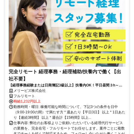
完全リモート 経理事務・経理補助/扶養内で働く【出
社不要】
【経理事務経験または日商簿記3級以上】扶養内OK！平日昼間３h～。
完全在宅で育児・介護中の方も大歓迎♪
メリービズ株式会社
フルリモート
時給1,232円以上
勤務時間・曜日: 稼働可能な時間について、下記3つの条件を日中
（9:00-19:00の間）で満たす方 * 週あたり【平日3日】 以上 * 1日あた
り【連続3時間】 以上 * 週合計【15時間】以上...
仕事内容: 弊社のお客様よりご依頼いただいている経理代行サービス
の業務を、完全在宅・フルリモートでお任せします。案件ごとに複数
名でチームを組んで対応するため、フォローし合いながら働くことが