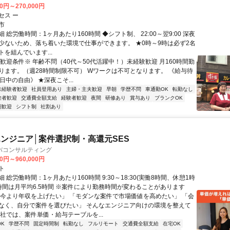
00円～270,000円
セス ー
市
 総労働時間：1ヶ月あたり160時間 ◆シフト制、 22:00～翌9:00 深夜
少ないため、落ち着いた環境で仕事ができます。 ★0時～9時は必ず2名
を組んでいます...
※歓迎条件※ 年齢不問（40代～50代活躍中！）未経験歓迎 月160時間勤
ります。（週28時間制限不可） Wワークは不可となります。 《給与待
日中の自由》 ★深夜こそ...
未経験者歓迎
社員登用あり
主婦・主夫歓迎
早朝
学歴不問
車通勤OK
転勤なし
験者歓迎
交通費全額支給
経験者歓迎
夜間
研修あり
賞与あり
ブランクOK
期歓迎
シフト制
社割あり
ンジニア│案件選択制・高還元SES
バコンサルティング
00円～960,000円
ト
 総労働時間：1ヶ月あたり160時間 9:30～18:30(実働8時間、休憩1時
業時間は月平均6.5時間 ※案件により勤務時間が変わることがあります
「今より年収を上げたい」 「モダンな案件で市場価値を高めたい」 「会
なく、自分で案件を選びたい」 そんなエンジニア向けの環境を整えて
当社では、案件単価・給与テーブルを...
K
学歴不問
固定時間制
転勤なし
フルリモート
交通費全額支給
在宅OK