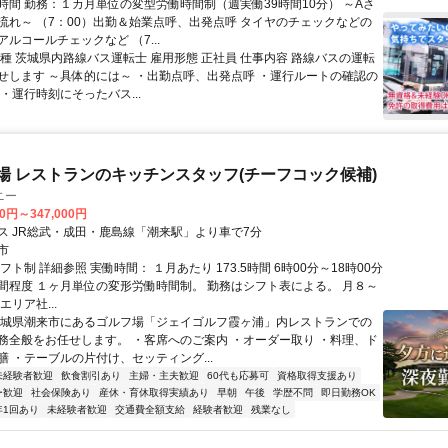
時間 勤務：１カ月単位の変型労働時間制（週実働39時間10分） ～Aさ
流れ～ （7：00）出勤＆始業点呼、出発点呼 タイヤのチェックなどの
ルコールチェックなど （7...
職種 茨城県内路線バス運転士 雇用形態 正社員 仕事内容 路線バスの運転
せします ～具体的には～ ・出勤点呼、出発点呼 ・運行ルートの確認の
・運行時刻にそったバス...
フ場 レストランのキッチンスタッフ(チーフコック候補)
ニー
00円～347,000円
ス JR総武・成田・鹿島線「潮来駅」より車で7分
市
フト制 詳細参照 実働時間： １月あたり 173.5時間 6時00分～18時00分
間程度 １ヶ月単位の変形労働時間制。 勤務はシフト表による。 月８～
エリア社...
茨城県潮来市にあるゴルフ場「ジェイゴルフ霞ヶ浦」内レストランでの
務全般をお任せします。 ・客席へのご案内 ・オーダー取り ・料理、ド
膳 ・テーブルの片付け、セッティング...
未経験者歓迎
飲食割引あり
主婦・主夫歓迎
60代も応募可
資格取得支援あり
ー歓迎
社会保険あり
産休・育休取得実績あり
早朝
午後
学歴不問
即日勤務OK
年1回あり
未経験者歓迎
交通費全額支給
経験者歓迎
残業なし