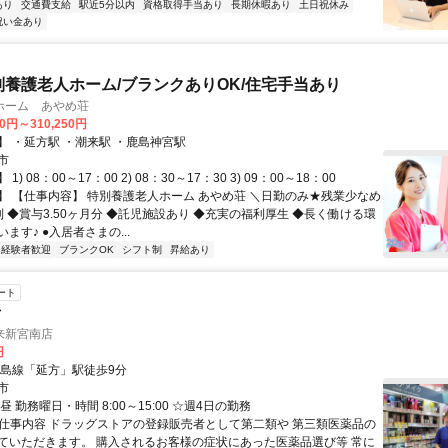
あり
交通費支給
駅近5分以内
資格取得手当あり
長期休暇あり
土日祝休み
祝い金あり
別養護老人ホーム/ブランクありOK/住宅手当あり
ホーム あやめ荘
00円～310,250円
】 ・延方駅 ・潮来駅 ・鹿島神宮駅
市
) 08：00～17：00 2) 08：30～17：30 3) 09：00～18：00
】 【仕事内容】 特別養護老人ホーム あやめ荘 ＼日勤のみ★残業少なめ
 ◆賞与3.50ヶ月分 ◆託児施設あり ◆充実の福利厚生 ◆長く働ける環
ます♪ ●入居者さまの...
経験者歓迎
ブランクOK
シフト制
昇給あり
ート
者
来新宮南店
円
鹿島線「延方」駅徒歩9分
市
昼 勤務曜日・時間 8:00～15:00 ☆週4日の勤務
● 仕事内容 ドラッグストアの登録販売者として第二類や 第三類医薬品の
ていただきます。 購入されるお客様の症状にあった医薬品選び等 常に