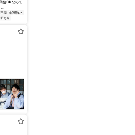
勤務OKなので
..
歴不問
車通勤OK
休暇あり