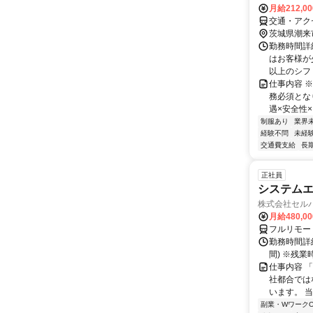
月給212,0
交通・アク
茨城県潮来
勤務時間詳細
はお客様が
以上のシフト
仕事内容 
務必須とな
遇×安全性×
制服あり
業界
経験不問
未経
交通費支給
長
正社員
システムエ
株式会社セル
月給480,0
フルリモー
勤務時間詳細
間) ※残
仕事内容 
社都合では
います。 
副業・WワークO