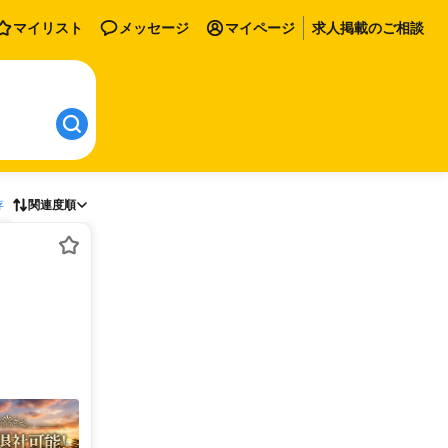
マイリスト
メッセージ
マイページ
求人掲載のご相談
存
関連度順