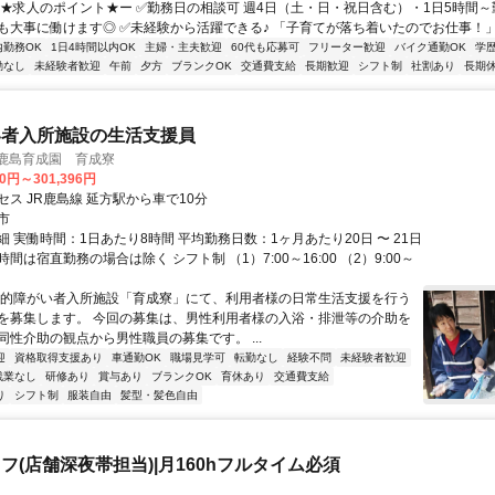
ー★求人のポイント★ー ✅勤務日の相談可 週4日（土・日・祝日含む）・1日5時間～
も大事に働けます◎ ✅未経験から活躍できる♪ 「子育てが落ち着いたのでお仕事！」.
内勤務OK
1日4時間以内OK
主婦・主夫歓迎
60代も応募可
フリーター歓迎
バイク通勤OK
学
勤なし
未経験者歓迎
午前
夕方
ブランクOK
交通費支給
長期歓迎
シフト制
社割あり
長期
い者入所施設の生活支援員
 鹿島育成園 育成寮
00円～301,396円
ス JR鹿島線 延方駅から車で10分
市
 実働時間：1日あたり8時間 平均勤務日数：1ヶ月あたり20日 〜 21日
間は宿直勤務の場合は除く シフト制 （1）7:00～16:00 （2）9:00～
知的障がい者入所施設「育成寮」にて、利用者様の日常生活支援を行う
を募集します。 今回の募集は、男性利用者様の入浴・排泄等の介助を
同性介助の観点から男性職員の募集です。 ...
迎
資格取得支援あり
車通勤OK
職場見学可
転勤なし
経験不問
未経験者歓迎
残業なし
研修あり
賞与あり
ブランクOK
育休あり
交通費支給
り
シフト制
服装自由
髪型・髪色自由
フ(店舗深夜帯担当)|月160hフルタイム必須