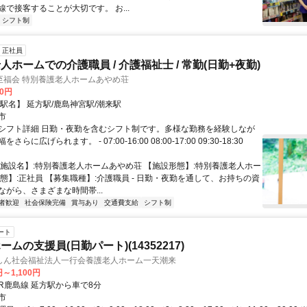
で接客することが大切です。 お...
シフト制
正社員
ホームでの介護職員 / 介護福祉士 / 常勤(日勤+夜勤)
至福会 特別養護老人ホームあやめ荘
00円
駅名】 延方駅/鹿島神宮駅/潮来駅
市
シフト詳細 日勤・夜勤を含むシフト制です。多様な勤務を経験しなが
らに広げられます。 - 07:00-16:00 08:00-17:00 09:30-18:30
【施設名】:特別養護老人ホームあやめ荘 【施設形態】:特別養護老人ホー
形態】:正社員 【募集職種】:介護職員 - 日勤・夜勤を通して、お持ちの資
ながら、さまざまな時間帯...
者歓迎
社会保険完備
賞与あり
交通費支給
シフト制
ート
ムの支援員(日勤パート)(14352217)
しん社会福祉法人一行会養護老人ホーム一天潮来
円～1,100円
クセス: JR鹿島線 延方駅から車で8分
市