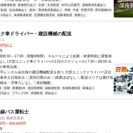
未経験者歓迎
飲食割引あり
主婦・主夫歓迎
60代も応募可
資格取得支援あり
ー歓迎
社会保険あり
産休・育休取得実績あり
早朝
午後
学歴不問
即日勤務OK
年1回あり
未経験者歓迎
交通費全額支給
経験者歓迎
残業なし
ック車ドライバー・建設機械の配送
モト
00円以上
市
則8:00～17:00（実働8時間） ※ルートにより始業・終業時刻に変動有
し (大型ユニック車ドライバーの1日のスケジュール) 7:30～08:00 出
車両点検...
大手レンタル会社様の建設機械配送を担う 大型ユニックドライバー正社
〇基本土日祝休み 〇原則日勤のみ 〇残業ほぼなし 〇配送エリアは鹿行地
積み・手降ろしなし 〇長距離配...
迎
長期
車通勤OK
固定時間制
経験者歓迎
有資格者歓迎
研修あり
賞与あり
ブランクOK
長期歓迎
昇給あり
路線バス運転士
会社 潮来営業所
00円～400,000円
市