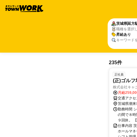
茨城県
延方
職種を選択
昇給あり
キーワード
235件
正社員
(正)ゴル
株式会社キャ
月給259,0
交通アクセ
茨城県潮来
勤務時間 シ
の間で８時
９回休。 【
仕事内容 
ホールマネ
シフト管理 