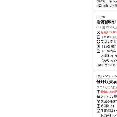
賞与あり
育休
服装自由
入社
正社員
看護師/特
特別養護老人
月給239,0
【最寄り駅
茨城県潮来
【勤務時間】 1
【仕事内容
／週休2日制
境が整ってい
長期
学歴不問
アルバイト・パ
登録販売
ウエルシア潮
時給1,294
アクセス 
茨城県潮来
時間帯 朝、
仕事情報 
販売を行っ