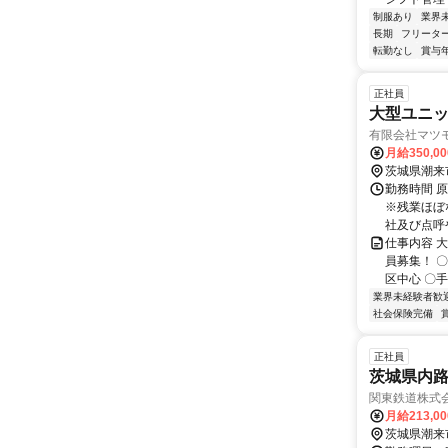
制服あり
業界
長期
フリータ
転勤なし
賞与
正社員
大型ユニ
有限会社マツ
月給350,0
茨城県潮来
勤務時間 原
※残業ほぼな
社及び点呼や
仕事内容 
員募集！ 
区中心 〇手
業界未経験者歓
社会保険完備
正社員
茨城県内
関東鉄道株式
月給213,0
茨城県潮来