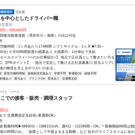
正社員
送を中心としたドライバー職
来営業所
00円～306,800円
東関東自動車道路（湾岸市川～潮来）の出口付近
市
労働時間：1ヶ月あたり174時間 シフトサイクル：1ヶ月 ■7:30～
休憩60分) ※月50時間程度の残業あり ※残業代：1分単位で支給
【セールスドライバーのお仕事紹介♪】 地元で正社員として働きたい方を
◎ 【PRポイント】 ・地元で安定して働ける正社員募集◎ 担当エリアに
域の物流を支えるやりがいのある...
迎
変形労働時間制
資格取得支援あり
学歴不問
車通勤OK
経験不問
研修あり
賞与あり
ブランクOK
育休あり
交通費支給
バイト・パート
たこでの接客・販売・調理スタッフ
5円以上
セス 交通費規定支給有♪車通勤OK♪
市
細 勤務時間▶8時00分～19時15分内、週4日・1日5時間～OK♪ ＊勤務開始時間は
飯前の時間のみ」「副業として午後まるまる勤務」など 自分のライフスタイルに合わ..