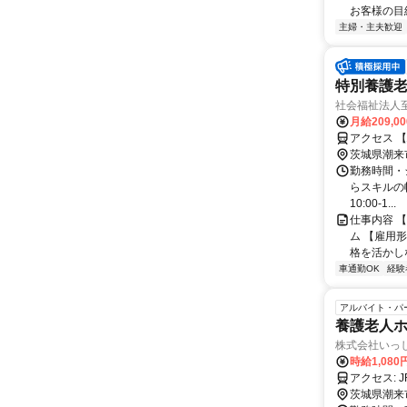
お客様の目線
主婦・主夫歓迎
特別養護老人
社会福祉法人
月給209,0
アクセス 【
茨城県潮来
勤務時間・
らスキルの幅をさ
10:00-1...
仕事内容 
ム 【雇用
格を活かし
車通勤OK
経験
アルバイト・パ
養護老人ホー
株式会社いっ
時給1,080
ア
茨城県潮来