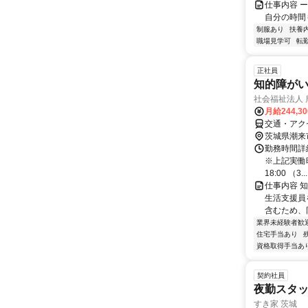
仕事内容 
自分の時間
制服あり
扶養
職場見学可
転
正社員
知的障が
社会福祉法人
月給244,3
交通・アクセ
茨城県潮来
勤務時間詳細
※上記実働時
18:00 （3...
仕事内容 
生活支援員
含むため、
業界未経験者歓
住宅手当あり
資格取得手当あ
契約社員
夜勤スタッ
すき家 茨城