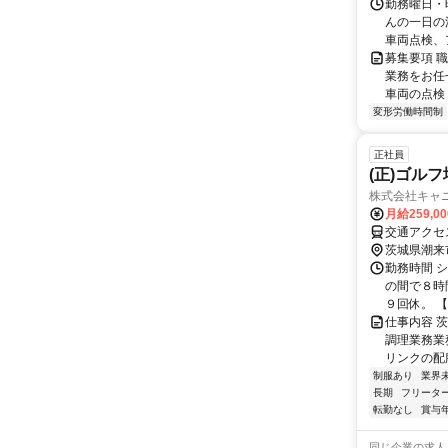
勤務曜日・
んの一日の
車両点検、ア
募集要項 
業務をお任
車両の点検 
変形労働時間制
正社員
(正)ゴル
株式会社キャ
月給259,0
交通アクセ
茨城県潮来
勤務時間 シ
の間で８時
９回休。 【
仕事内容 
調理業務業
リンクの配
制服あり
業界
長期
フリータ
転勤なし
賞与
同じ企業の求人