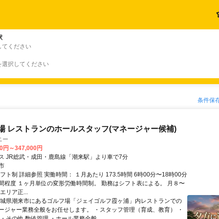
駅
してください
を選択してください
条件保
フ場 レストランのホールスタッフ(マネージャー候補)
ニー
00円～347,000円
ス JR総武・成田・鹿島線「潮来駅」より車で7分
市
フト制 詳細参照 実働時間： １月あたり 173.5時間 6時00分〜18時00分
間程度 １ヶ月単位の変形労働時間制。 勤務はシフト表による。 ⽉８〜
エリア正...
茨城県潮来市にあるゴルフ場「ジェイゴルフ霞ヶ浦」内レストランでの
ージャー業務全般をお任せします。 ・スタッフ管理（育成、教育） ・
・その他 数値管理 ・ホール業務全般...