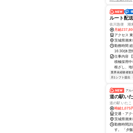
ルート配
佐川急便 潮
月給237,8
アクセス 
茨城県潮来
勤務時間 総
16:30(
仕事内容 
積極採用中
根ざし、地
業界未経験者歓
月1シフト提出
アル
道の駅い
道の駅 いたこ
時給1,07
交通・アク
茨城県潮来
勤務時間詳
す。 「夕